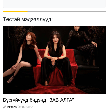
Төстэй мэдээллүүд:
Бүсгүйчүүд бидэнд “ЗАВ АЛГА”
MPress
2026/05/13