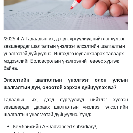
/2025.4.7/
Гадаадын их, дээд сургуулиуд нийтлэг хүлээн
зөвшөөрдөг
шалгалтын үнэлгээг элсэлтийн шалгалтын
Ингэхдээ юуг анхаарах талаарх
үнэлгээтэй дүйцүүлнэ.
мэдээллийг Боловсролын үнэлгээний төвөөс хүргэж
байна.
Элсэлтийн шалгалтын үнэлгээг олон улсын
шалгалтын дүн, оноотой хэрхэн дүйцүүлэх вэ?
Гадаадын их, дээд сургуулиуд нийтлэг хүлээн
зөвшөөрдөг дараах шалгалтын үнэлгээг элсэлтийн
шалгалтын үнэлгээтэй дүйцүүлнэ. Үүнд:
Кембрижийн АS /advanced subsidiary/,