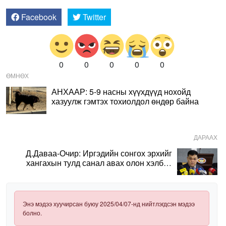
Facebook
Twitter
0
0
0
0
0
ӨМНӨХ
АНХААР: 5-9 насны хүүхдүүд нохойд
хазуулж гэмтэх тохиолдол өндөр байна
ДАРААХ
Д.Даваа-Очир: Иргэдийн сонгох эрхийг
хангахын тулд санал авах олон хэлбэр
нэвтрүүлэх шаардлагатай
Энэ мэдээ хуучирсан буюу 2025/04/07-нд нийтлэгдсэн мэдээ
болно.