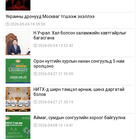
Украины дронууд Москваг түгшээж эхэллээ
2026-05-04 18:39:00
Н.Учрал: Хал болсон халамжийн хавтгайрлыг
багасгана
2026-05-04 13:52:42
Орон нутгийн хурлын нөхөн сонгуульд 5 нам
оролцоно
2026-04-27 21:35:00
НИТХ-д ширүүн тэмцэл өрнөж, шинэ даргатай
болов
2026-04-27 21:30:19
Аймаг, сумдын сонгуулийн хороог байгуулна
2026-04-08 16:14:41