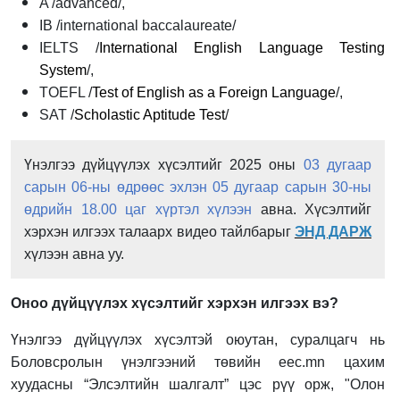
A /advanced/,
IB /international baccalaureate/
IELTS /
International English Language Testing
System
/,
TOEFL /
Test of English as a Foreign Language
/,
SAT /
Scholastic Aptitude Test
/
Үнэлгээ дүйцүүлэх хүсэлтийг 2025 оны
03 дугаар
сарын 06-ны өдрөөс эхлэн 05 дугаар сарын 30-ны
өдрийн 18.00 цаг хүртэл хүлээн
авна. Хүсэлтийг
хэрхэн илгээх талаарх видео тайлбарыг
ЭНД ДАРЖ
хүлээн авна уу.
Оноо дүйцүүлэх хүсэлтийг хэрхэн илгээх вэ?
Үнэлгээ дүйцүүлэх хүсэлтэй оюутан, суралцагч нь
Боловсролын үнэлгээний төвийн eec.mn цахим
хуудасны “Элсэлтийн шалгалт” цэс рүү орж,
"Олон