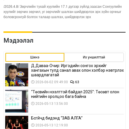
/2026.4.8/ Зөрчлийн тухай хуулийн 17.1 дүгээр зүйлд заасан Сонгуулийн
хуулийг зөрчих зөрчил, уг зөрчлийг шалган шийдвэрлэх эрх зүйн орчныг
боловсронгуй болгох талаар шалгах, шийдвэрлэх эрх
Мэдээлэл
Шинэ
Их уншилттай
Д.Даваа-Очир: Иргэдийн сонгох эрхийг
хангахын тулд санал авах олон хэлбэр нэвтрүүлэх
шаардлагатай
2026-06-02 09:49:00
63
“Төсвийн нээлттэй байдал 2025”: Төсөвт олон
нийтийн оролцоо бага байна
2026-05-13 13:56:00
Бүсгүйчүүд бидэнд “ЗАВ АЛГА”
2026-05-13 12:19:00