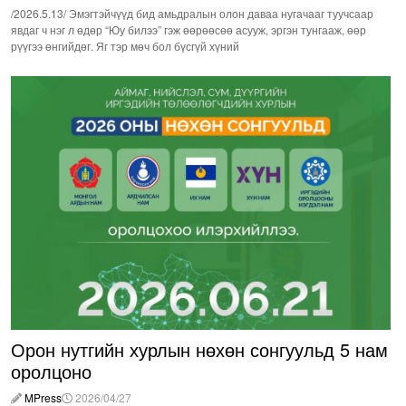
/2026.5.13/ Эмэгтэйчүүд бид амьдралын олон даваа нугачааг туучсаар
явдаг ч нэг л өдөр “Юу билээ” гэж өөрөөсөө асууж, эргэн тунгааж, өөр
рүүгээ өнгийдөг. Яг тэр мөч бол бүсгүй хүний
Орон нутгийн хурлын нөхөн сонгуульд 5 нам
оролцоно
MPress
2026/04/27