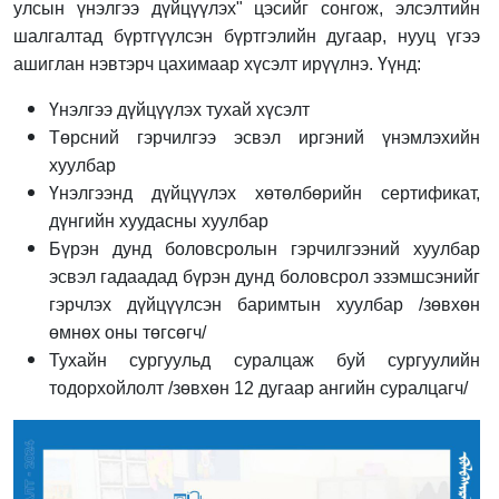
улсын үнэлгээ дүйцүүлэх" цэсийг сонгож,
элсэлтийн
шалгалтад бүртгүүлсэн бүртгэлийн дугаар, нууц үгээ
ашиглан нэвтэрч цахимаар хүсэлт ирүүлнэ. Үүнд:
Үнэлгээ дүйцүүлэх тухай хүсэлт
Төрсний гэрчилгээ эсвэл иргэний үнэмлэхийн
хуулбар
Үнэлгээнд дүйцүүлэх хөтөлбөрийн сертификат,
дүнгийн хуудасны хуулбар
Бүрэн дунд боловсролын гэрчилгээний хуулбар
эсвэл гадаадад бүрэн дунд боловсрол эзэмшсэнийг
гэрчлэх дүйцүүлсэн баримтын хуулбар /зөвхөн
өмнөх оны төгсөгч/
Тухайн сургуульд суралцаж буй сургуулийн
тодорхойлолт /зөвхөн 12 дугаар ангийн суралцагч/