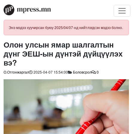
Энэ мэдээ хуучирсан буюу 2025/04/07-нд нийтлэгдсэн мэдээ болно.
Олон улсын ямар шалгалтын
дүнг ЭЕШ-ын дүнтэй дүйцүүлэх
вэ?
О.Отгонжаргал
2025-04-07 15:54:00
Боловсрол
0