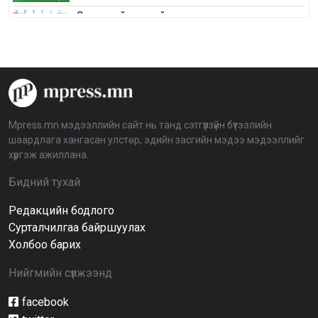
Сонгуулийн хуулийн зөрчил, шалгах,
шийдвэрлэх ажиллагааны талаар хэлэлцлээ
2026-04-08 16:09:26
“Дэлхийн мөнгөний долоо хоног-2026” аян Төв
аймагт үргэлжилж байна
2026-04-03 12:00:00
Mpress.mn мэдээллийн сайт нь танд сэтгүүлзүйн бүтээлийн
шаардлага хангасан улстөр, эдийн засгийн мэдээ мэдээллийг
BTS-ийн тоглолтыг Netflix дэлхий даяар шууд
хүргэж ажиллана.
дамжуулна
2026-03-08 16:04:00
14
Бидний тухай
Редакцийн бодлого
Иргэдийн төлөөлөгчдийн хурлын 2026 оны
нөхөн сонгууль 6 дугаар сарын 21-нд болно
Сурталчилгаа байршуулах
2026-03-05 11:36:28
Холбоо барих
Нийгмийн сүлжээнд
Д.Тэгшбаяр: НҮБ-ын тогтоол санаачилж,
батлуулсан нь Монгол Улсын манлайллыг олон
улсад таниулсан
facebook
2026-03-04 09:00:00