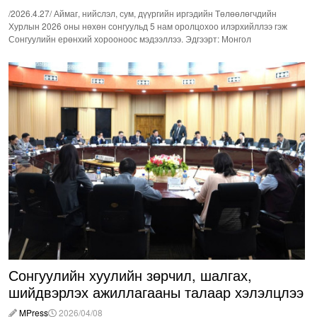
/2026.4.27/ Аймаг, нийслэл, сум, дүүргийн иргэдийн Төлөөлөгчдийн
Хурлын 2026 оны нөхөн сонгуульд 5 нам оролцохоо илэрхийллээ гэж
Сонгуулийн ерөнхий хорооноос мэдээллээ. Эдгээрт: Монгол
Сонгуулийн хуулийн зөрчил, шалгах,
шийдвэрлэх ажиллагааны талаар хэлэлцлээ
MPress
2026/04/08