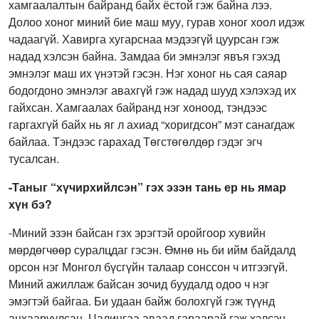
хамгаалалтын байранд байх ёстой гэж байна лээ.
Долоо хоног миний бие маш муу, гурав хоног хоол идэж
чадаагүй. Хавирга хугарснаа мэдээгүй цуурсан гэж
надад хэлсэн байна. Замдаа би эмнэлэг явъя гэхэд
эмнэлэг маш их үнэтэй гэсэн. Нэг хоног нь сая саяар
бодогдоно эмнэлэг авахгүй гэж надад шууд хэлэхэд их
гайхсан. Хамгаалах байранд нэг хоноод, тэндээс
гаргахгүй байх нь яг л ахиад “хоригдсон” мэт санагдаж
байлаа. Тэндээс гарахад Төгстөгөлдөр гэдэг эгч
тусалсан.
-Таныг “хүчирхийлсэн” гэх эзэн тань ер нь ямар
хүн бэ?
-Миний эзэн байсан гэх эрэгтэй оройгоор хувийн
мөрдөгчөөр суралцдаг гэсэн. Өмнө нь би ийм байдалд
орсон нэг Монгол бүсгүйн талаар сонссон ч итгээгүй.
Миний ажиллаж байсан зочид буудалд одоо ч нэг
эмэгтэй байгаа. Би удаан байж болохгүй гэж түүнд
анхааруулсан. Цалингаа аваад гараарай гэж хэлсэн