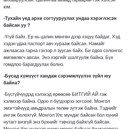
юм.
-Тухайн үед архи согтууруулах ундаа хэрэглэсэн
байсан уу ?
-Үгүй байх. Ер нь цалин мөнгөн дээр хэцүү байдаг. Хэд
хэдэн удаа паспорт авч хурааж байсан. Намайг
ажлаасаа гарна гэхээр л зуусан байх. Би одоо солонгос
өмгөөлөгч авсан. Энэ хэргийг шалгуулж байна. Бүх
гомдлоо барагдуулах болно.
-Бусад хүмүүст хандаж сэрэмжлүүлэх зүйл юу
байна?
-Бүсгүйчүүдэд хэлэхэд ерөөсөө БИТГИЙ АЙ гэж
хэлмээр байна. Одоо л бүгдээрээ зогсооё. Монгол
эмэгтэйчүүд амьдралын төлөө зүтгэж байна. Тэднийг
ингэж болохгүй. Монгол Улс мундаг байсан бол хүний
нутагт визгүй энэ бүхнийг тэвчээд байхгүй байсан.
Монгол Улс үнэхээр хүчин мөхөс байгааг би мэдэрлээ.