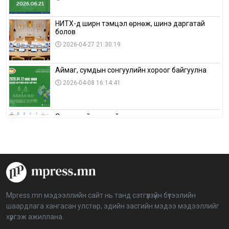
НИТХ-д ширүүн тэмцэл өрнөж, шинэ даргатай
болов
2026-04-27 21:30:19
Аймаг, сумдын сонгуулийн хороог байгуулна
2026-04-08 16:14:41
Сонгуулийн хуулийн зөрчил, шалгах,
шийдвэрлэх ажиллагааны талаар хэлэлцлээ
2026-04-08 16:09:26
“Дэлхийн мөнгөний долоо хоног-2026” аян Төв
аймагт үргэлжилж байна
2026-04-03 12:00:00
Mpress.mn мэдээллийн сайт нь танд сэтгүүлзүйн бүтээлийн
шаардлага хангасан улстөр, эдийн засгийн мэдээ мэдээллийг
BTS-ийн тоглолтыг Netflix дэлхий даяар шууд
хүргэж ажиллана.
дамжуулна