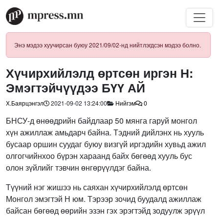
Энэ мэдээ хуучирсан буюу 2021/09/02-нд нийтлэгдсэн мэдээ болно.
Хүчирхийлэлд өртсөн иргэн Н:
Эмэгтэйчүүдээ БҮҮ АЙ
Х.Баярцэнгэл
2021-09-02 13:24:00
Нийгэм
0
БНСУ-д өнөөдрийн байдлаар 50 мянга гаруй монгол
хүн ажиллаж амьдарч байна. Тэдний дийлэнх нь хууль
бусаар оршин суудаг буюу визгүй иргэдийн хувьд ажил
олгогчийнхоо бүрэн хараанд байх бөгөөд хууль бус
олон зүйлийг тэвчин өнгөрүүлдэг байна.
Түүний нэг жишээ нь саяхан хүчирхийлэлд өртсөн
Монгол эмэгтэй Н юм. Тэрээр зочид буудалд ажиллаж
байсан бөгөөд өөрийн эзэн гэх эрэгтэйд зодуулж эрүүл