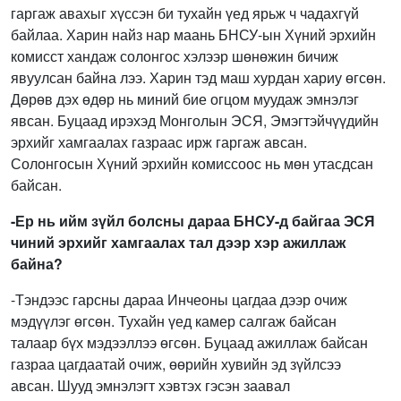
гаргаж авахыг хүссэн би тухайн үед ярьж ч чадахгүй
байлаа. Харин найз нар маань БНСУ-ын Хүний эрхийн
комисст хандаж солонгос хэлээр шөнөжин бичиж
явуулсан байна лээ. Харин тэд маш хурдан хариу өгсөн.
Дөрөв дэх өдөр нь миний бие огцом муудаж эмнэлэг
явсан. Буцаад ирэхэд Монголын ЭСЯ, Эмэгтэйчүүдийн
эрхийг хамгаалах газраас ирж гаргаж авсан.
Солонгосын Хүний эрхийн комиссоос нь мөн утасдсан
байсан.
-Ер нь ийм зүйл болсны дараа БНСУ-д байгаа ЭСЯ
чиний эрхийг хамгаалах тал дээр хэр ажиллаж
байна?
-Тэндээс гарсны дараа Инчеоны цагдаа дээр очиж
мэдүүлэг өгсөн. Тухайн үед камер салгаж байсан
талаар бүх мэдээллээ өгсөн. Буцаад ажиллаж байсан
газраа цагдаатай очиж, өөрийн хувийн эд зүйлсээ
авсан. Шууд эмнэлэгт хэвтэх гэсэн заавал