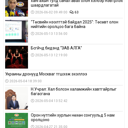
хангахын тулд санал авах олон хэлбэр нэвтрүүлэх
шаардлагатай
2026-06-02 09:49:00
63
“Төсвийн нээлттэй байдал 2025”: Төсөвт олон
нийтийн оролцоо бага байна
2026-05-13 13:56:00
Бүсгүйчүүд бидэнд “ЗАВ АЛГА”
2026-05-13 12:19:00
Украины дронууд Москваг түгшээж эхэллээ
2026-05-04 18:39:00
Н.Учрал: Хал болсон халамжийн хавтгайрлыг
багасгана
2026-05-04 13:52:42
Орон нутгийн хурлын нөхөн сонгуульд 5 нам
оролцоно
2026-04-27 21:35:00