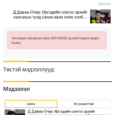
ДАРААХ
Д.Даваа-Очир: Иргэдийн сонгох эрхийг
хангахын тулд санал авах олон хэлбэр
нэвтрүүлэх шаардлагатай
Энэ мэдээ хуучирсан буюу 2021/09/02-нд нийтлэгдсэн мэдээ
болно.
Төстэй мэдээллүүд:
Мэдээлэл
Шинэ
Их уншилттай
Д.Даваа-Очир: Иргэдийн сонгох эрхийг