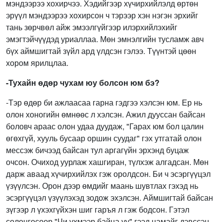
мэндээрээ хохирчээ. Хэдийгээр хүчирхийлэлд өртөн
эрүүл мэндээрээ хохирсон ч тэрээр хэн нэгэн эрхийг
тань зөрчвөл айж эмээлгүйгээр илэрхийлэхийг
эмэгтэйчүүдэд уриаллаа. Мөн эмнэлгийн тусламж авч
бүх аймшигтай зүйл ард үлдсэн гэлээ. Түүнтэй цөөн
хором ярилцлаа.
-Тухайн өдөр чухам юу болсон юм бэ?
-Тэр өдөр би ажлаасаа гарна гэдгээ хэлсэн юм. Ер нь
олон хоногийн өмнөөс л хэлсэн. Ажил дууссан байсан
боловч араас олон удаа дуудаж, "Гарах юм бол цалин
өгөхгүй, хууль бусаар оршин суудаг" гэх утгатай олон
мессэж бичээд байсан тул аргагүйн эрхэнд буцаж
очсон. Очиход уурлаж хашгиран, түлхэж алгадсан. Мөн
дарж аваад хүчирхийлэх гэж оролдсон. Би ч эсэргүүцэл
үзүүлсэн. Орон дээр өмдийг маань шувтлах гэхэд нь
эсэргүүцэл үзүүлэхэд зодож эхэлсэн. Аймшигтай байсан
зүгээр л үхэхгүйхэн шиг гаръя л гэж бодсон. Гэтэл
солонгосоор "Чи үхмээр байна уу" гээд намайг дэвссэн.