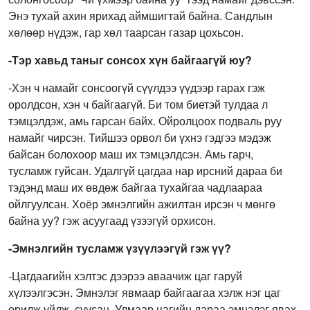
Энэ тухай ахин ярихад аймшигтай байна. Сандлын
хөлөөр нүдэж, гар хөл таарсан газар цохьсон.
-Тэр хавьд таныг сонсох хүн байгаагүй юу?
-Хэн ч намайг сонсоогүй сүүлдээ үүдээр гарах гэж
оролдсон, хэн ч байгаагүй. Би том биетэй тулдаа л
тэмцэлдэж, амь гарсан байх. Ойролцоох подваль руу
намайг чирсэн. Тийшээ орвол би үхнэ гэдгээ мэдэж
байсан болохоор маш их тэмцэлдсэн. Амь гарч,
тусламж гуйсан. Удалгүй цагдаа нар ирсний дараа би
тэдэнд маш их өвдөж байгаа тухайгаа чадлаараа
ойлгуулсан. Хоёр эмнэлгийн ажилтан ирсэн ч мөнгө
байна уу? гэж асуугаад үзээгүй орхисон.
-Эмнэлгийн тусламж үзүүлээгүй гэж үү?
-Цагдаагийн хэлтэс дээрээ аваачиж цаг гаруй
хүлээлгэсэн. Эмнэлэг явмаар байгаагаа хэлж нэг цаг
орилж уйлж, суусан. Улмаар цагийн дараа эмнэлэг явах