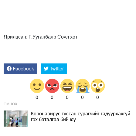
Ярилцсан: Г.Ууганбаяр Сөүл хот
Facebook
Twitter
0
0
0
0
0
ӨМНӨХ
Коронавирус туссан сурагчийг гадуурхахгүй
гэх баталгаа бий юу