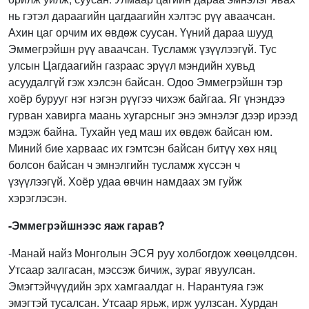
нь гэтэл дараагийн цагдаагийн хэлтэс рүү аваачсан.
Ахин цаг орчим их өвдөж суусан. Үүний дараа шууд
Эммегрэйшн рүү аваачсан. Тусламж үзүүлээгүй. Тус
улсын Цагдаагийн газраас эрүүл мэндийн хувьд
асуудалгүй гэж хэлсэн байсан. Одоо Эммегрэйшн тэр
хоёр бурууг нэг нэгэн рүүгээ чихэж байгаа. Яг үнэндээ
гурван хавирга маань хугарсныг энэ эмнэлэг дээр ирээд
мэдэж байна. Тухайн үед маш их өвдөж байсан юм.
Миний бие харваас их гэмтсэн байсан битүү хөх няц
болсон байсан ч эмнэлгийн тусламж хүссэн ч
үзүүлээгүй. Хоёр удаа өвчин намдаах эм гуйж
хэрэглэсэн.
-Эммегрэйшнээс яаж гарав?
-Манай найз Монголын ЭСЯ руу холбогдож хөөцөлдсөн.
Утсаар залгасан, мэссэж бичиж, зураг явуулсан.
Эмэгтэйчүүдийн эрх хамгаалдаг н. Нарантуяа гэж
эмэгтэй тусалсан. Утсаар ярьж, ирж уулзсан. Хурдан