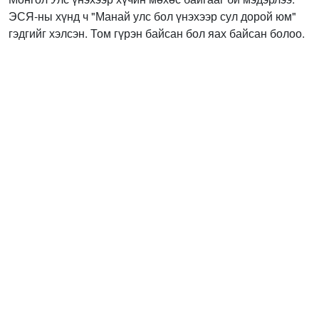
ЭСЯ-ны хүнд ч "Манай улс бол үнэхээр сул дорой юм"
гэдгийг хэлсэн. Том гүрэн байсан бол яах байсан болоо.