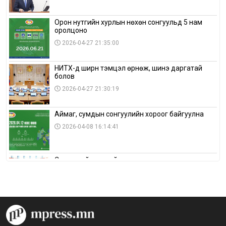
Орон нутгийн хурлын нөхөн сонгуульд 5 нам
оролцоно
2026-04-27 21:35:00
НИТХ-д ширүүн тэмцэл өрнөж, шинэ даргатай
болов
2026-04-27 21:30:19
Аймаг, сумдын сонгуулийн хороог байгуулна
2026-04-08 16:14:41
Сонгуулийн хуулийн зөрчил, шалгах,
шийдвэрлэх ажиллагааны талаар хэлэлцлээ
2026-04-08 16:09:26
“Дэлхийн мөнгөний долоо хоног-2026” аян Төв
аймагт үргэлжилж байна