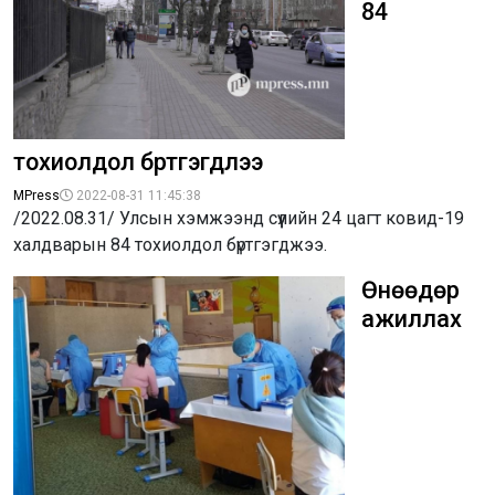
84
тохиолдол бүртгэгдлээ
MPress
2022-08-31 11:45:38
/2022.08.31/ Улсын хэмжээнд сүүлийн 24 цагт ковид-19
халдварын 84 тохиолдол бүртгэгджээ.
Өнөөдөр
ажиллах