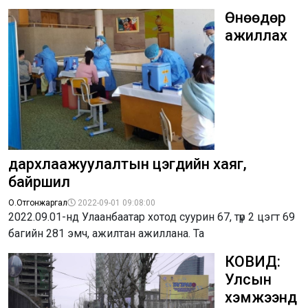
Өнөөдөр
ажиллах
дархлаажуулалтын цэгүүдийн хаяг,
байршил
О.Отгонжаргал
2022-09-01 09:08:00
2022.09.01-нд Улаанбаатар хотод суурин 67, түр 2 цэгт 69
багийн 281 эмч, ажилтан ажиллана. Та
КОВИД:
Улсын
хэмжээнд