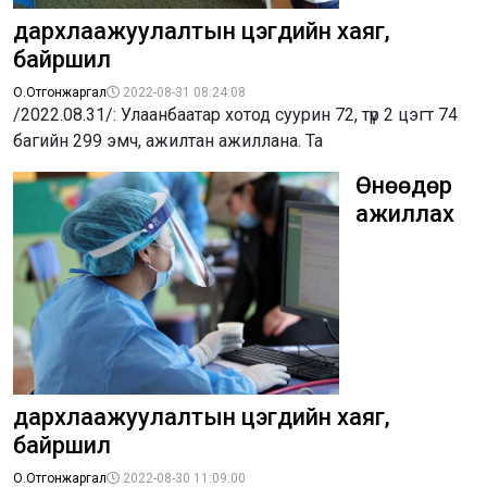
дархлаажуулалтын цэгүүдийн хаяг,
байршил
О.Отгонжаргал
2022-08-31 08:24:08
/2022.08.31/: Улаанбаатар хотод суурин 72, түр 2 цэгт 74
багийн 299 эмч, ажилтан ажиллана. Та
Өнөөдөр
ажиллах
дархлаажуулалтын цэгүүдийн хаяг,
байршил
О.Отгонжаргал
2022-08-30 11:09:00