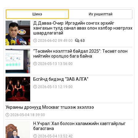
Шинэ
Их уншилттай
Д.Даваа-Очир: Иргэдийн сонгох эрхийг
хангахын тулд санал авах олон хэлбэр нэвтрүүлэх
шаардлагатай
2026-06-02 09:49:00
63
“Төсвийн нээлттэй байдал 2025”: Төсөвт олон
нийтийн оролцоо бага байна
2026-05-13 13:56:00
Бүсгүйчүүд бидэнд “ЗАВ АЛГА”
2026-05-13 12:19:00
Украины дронууд Москваг түгшээж эхэллээ
2026-05-04 18:39:00
Н.Учрал: Хал болсон халамжийн хавтгайрлыг
багасгана
2026-05-04 13:52:42