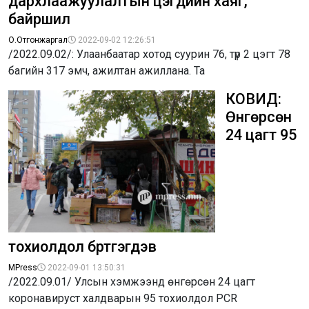
дархлаажуулалтын цэгүүдийн хаяг,
байршил
О.Отгонжаргал
2022-09-02 12:26:51
/2022.09.02/: Улаанбаатар хотод суурин 76, түр 2 цэгт 78
багийн 317 эмч, ажилтан ажиллана. Та
КОВИД:
Өнгөрсөн
24 цагт 95
тохиолдол бүртгэгдэв
MPress
2022-09-01 13:50:31
/2022.09.01/ Улсын хэмжээнд өнгөрсөн 24 цагт
коронавируст халдварын 95 тохиолдол PCR