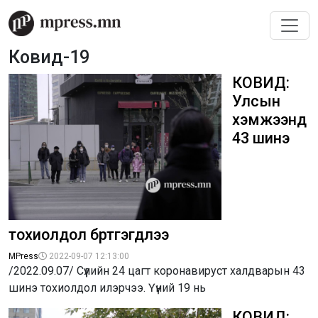
Ковид-19
КОВИД:
Улсын
хэмжээнд
43 шинэ
тохиолдол бүртгэгдлээ
MPress
2022-09-07 12:13:00
/2022.09.07/ Сүүлийн 24 цагт коронавируст халдварын 43
шинэ тохиолдол илэрчээ. Үүний 19 нь
КОВИД: