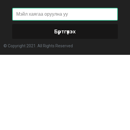
2026-02-27 14:48:26
ХОРИОТОЙ!
2026-02-25 13:40:04
Бүртгүүлэх
Улстөрд хэн мөнгө төлдөг вэ буюу мөнгөний
© Copyright 2021. All Rights Reserved
мөрийг цахимаар мөшгих нь
2026-02-11 15:09:00
СЕХ: Улс төрийн 6 намыг идэвхгүйд тооцуулах
асуудлаар Дээд шүүхэд мэдээлэл хүргүүлнэ
2026-02-11 11:50:00
Эпштэйний файлууд: Х.Баттулгатай холбоотой
имэйлийн илэрцүүд олдлоо
2026-02-03 10:30:00
Улс төрийн нам ЯАГААД ХЭРЭГТЭЙ вэ?
2026-02-02 12:00:00