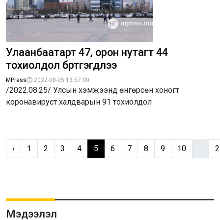
Улаанбаатарт 47, орон нутагт 44
тохиолдол бүртгэгдлээ
MPress
2022-08-25 13:57:00
/2022.08.25/ Улсын хэмжээнд өнгөрсөн хоногт
коронавируст халдварын 91 тохиолдол
‹
1
2
3
4
5
6
7
8
9
10
...
2
Мэдээлэл