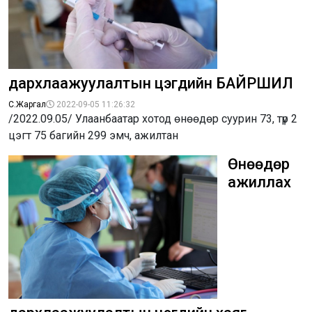
дархлаажуулалтын цэгүүдийн БАЙРШИЛ
С.Жаргал
2022-09-05 11:26:32
/2022.09.05/ Улаанбаатар хотод өнөөдөр суурин 73, түр 2
цэгт 75 багийн 299 эмч, ажилтан
Өнөөдөр
ажиллах