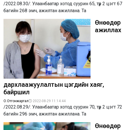
/2022.08.30/: Улаанбаатар хотод суурин 65, түр 2 цэгт 67
багийн 268 эмч, ажилтан ажиллана. Та
Өнөөдөр
ажиллах
дархлаажуулалтын цэгүүдийн хаяг,
байршил
О.Отгонжаргал
2022-08-29 11:14:44
/2022.08.29/: Улаанбаатар хотод суурин 70, түр 2 цэгт 72
багийн 296 эмч, ажилтан ажиллана. Та
Өнөөдөр