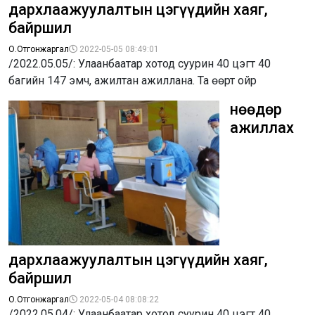
дархлаажуулалтын цэгүүдийн хаяг,
байршил
О.Отгонжаргал
2022-05-05 08:49:01
/2022.05.05/: Улаанбаатар хотод суурин 40 цэгт 40
багийн 147 эмч, ажилтан ажиллана. Та өөрт ойр
Өнөөдөр
ажиллах
дархлаажуулалтын цэгүүдийн хаяг,
байршил
О.Отгонжаргал
2022-05-04 08:08:22
/2022.05.04/: Улаанбаатар хотод суурин 40 цэгт 40