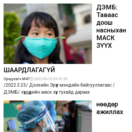
ДЭМБ:
Таваас
доош
насныхан
МАСК
ЗҮҮХ
ШААРДЛАГАГҮЙ
Орчуулагч №47
2022-05-23 09:41:00
/2022.3.23/ Дэлхийн Эрүүл мэндийн байгууллагаас /
ДЭМБ/ хүүхдүүдийн маск зүүх тухайд дараах
Өнөөдөр
ажиллах