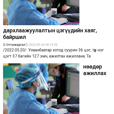
дархлаажуулалтын цэгүүдийн хаяг,
байршил
О.Отгонжаргал
2022-05-20 08:19:20
/2022.05.20/: Улаанбаатар хотод суурин 36 цэг, түр нэг
цэгт 37 багийн 127 эмч, ажилтан ажиллана. Та
Өнөөдөр
ажиллах