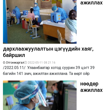
ажиллах
дархлаажуулалтын цэгүүдийн хаяг,
байршил
О.Отгонжаргал
2022-05-11 08:21:16
/2022.05.11/: Улаанбаатар хотод суурин 39 цэгт 39
багийн 141 эмч, ажилтан ажиллана. Та өөрт ойр
Өнөөдөр
ажиллах