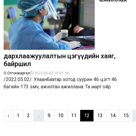
дархлаажуулалтын цэгүүдийн хаяг,
байршил
О.Отгонжаргал
2022-05-02 10:01:14
/2022.05.02/: Улаанбаатар хотод суурин 46 цэгт 46
багийн 173 эмч, ажилтан ажиллана. Та өөрт ойр
‹
1
2
...
9
10
11
12
13
14
15