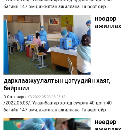
багийн 147 эмч, ажилтан ажиллана. Та өөрт ойр
Өнөөдөр
ажиллах
дархлаажуулалтын цэгүүдийн хаяг,
байршил
О.Отгонжаргал
2022-05-03 08:05:18
/2022.05.03/: Улаанбаатар хотод суурин 40 цэгт 40
багийн 147 эмч, ажилтан ажиллана. Та өөрт ойр
Өнөөдөр
ажиллах