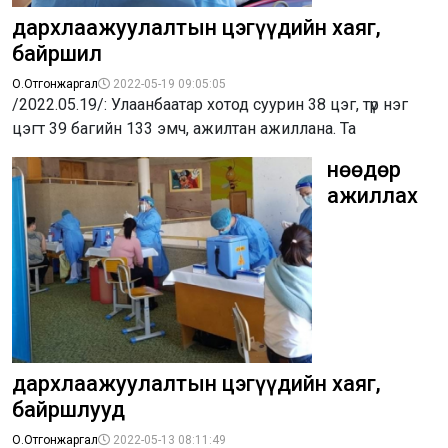
дархлаажуулалтын цэгүүдийн хаяг,
байршил
О.Отгонжаргал
2022-05-19 09:05:05
/2022.05.19/: Улаанбаатар хотод суурин 38 цэг, түр нэг
цэгт 39 багийн 133 эмч, ажилтан ажиллана. Та
Өнөөдөр
ажиллах
дархлаажуулалтын цэгүүдийн хаяг,
байршлууд
О.Отгонжаргал
2022-05-13 08:11:49