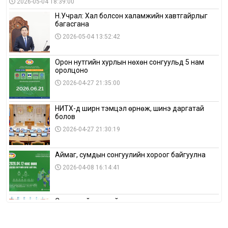
2026-05-04 18:39:00
Н.Учрал: Хал болсон халамжийн хавтгайрлыг
багасгана
2026-05-04 13:52:42
Орон нутгийн хурлын нөхөн сонгуульд 5 нам
оролцоно
2026-04-27 21:35:00
НИТХ-д ширүүн тэмцэл өрнөж, шинэ даргатай
болов
2026-04-27 21:30:19
Аймаг, сумдын сонгуулийн хороог байгуулна
2026-04-08 16:14:41
Сонгуулийн хуулийн зөрчил, шалгах,
шийдвэрлэх ажиллагааны талаар хэлэлцлээ
2026-04-08 16:09:26