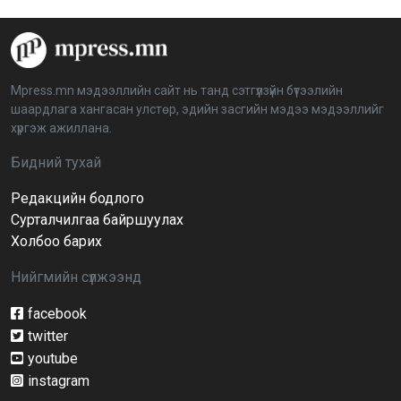
“Дэлхийн мөнгөний долоо хоног-2026” аян Төв
аймагт үргэлжилж байна
2026-04-03 12:00:00
Mpress.mn мэдээллийн сайт нь танд сэтгүүлзүйн бүтээлийн
шаардлага хангасан улстөр, эдийн засгийн мэдээ мэдээллийг
BTS-ийн тоглолтыг Netflix дэлхий даяар шууд
хүргэж ажиллана.
дамжуулна
2026-03-08 16:04:00
14
Бидний тухай
Редакцийн бодлого
Иргэдийн төлөөлөгчдийн хурлын 2026 оны
нөхөн сонгууль 6 дугаар сарын 21-нд болно
Сурталчилгаа байршуулах
2026-03-05 11:36:28
Холбоо барих
Нийгмийн сүлжээнд
Д.Тэгшбаяр: НҮБ-ын тогтоол санаачилж,
батлуулсан нь Монгол Улсын манлайллыг олон
улсад таниулсан
facebook
2026-03-04 09:00:00
twitter
youtube
Ерөнхийлөгч өө, жоомоо алах гээд байшингаа
шатаав!
instagram
2026-02-27 16:40:00
2