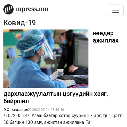
Ковид-19
Өнөөдөр
ажиллах
дархлаажуулалтын цэгүүдийн хаяг,
байршил
О.Отгонжаргал
2022-05-24 08:35:46
/2022.05.24/: Улаанбаатар хотод суурин 37 цэг, түр 1 цэгт
38 багийн 130 эмч, ажилтан ажиллана. Та