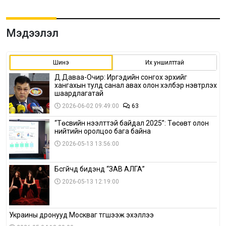
Мэдээлэл
Шинэ
Их уншилттай
Д.Даваа-Очир: Иргэдийн сонгох эрхийг
хангахын тулд санал авах олон хэлбэр нэвтрүүлэх
шаардлагатай
2026-06-02 09:49:00
63
“Төсвийн нээлттэй байдал 2025”: Төсөвт олон
нийтийн оролцоо бага байна
2026-05-13 13:56:00
Бүсгүйчүүд бидэнд “ЗАВ АЛГА”
2026-05-13 12:19:00
Украины дронууд Москваг түгшээж эхэллээ