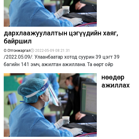
дархлаажуулалтын цэгүүдийн хаяг,
байршил
О.Отгонжаргал
2022-05-09 08:21:31
/2022.05.09/: Улаанбаатар хотод суурин 39 цэгт 39
багийн 141 эмч, ажилтан ажиллана. Та өөрт ойр
Өнөөдөр
ажиллах