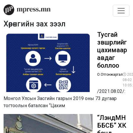
Хөрөнгийн зах зээл
Тусгай
зөвшөөрлийг
цахимаар
авдаг
боллоо
О.Отгонжаргал
202
08-02
10:05
/2021.08.02/:
Монгол Улсын Засгийн газрын 2019 оны 73 дугаар
тогтоолын баталсан “Цахим
“ЛэндМН
ББСБ” ХК