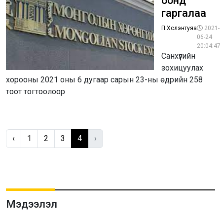
бонд
гаргалаа
П.Хүслэнтуяа
2021-
06-24
20:04:47
Санхүүгийн
зохицуулах
хорооны 2021 оны 6 дугаар сарын 23-ны өдрийн 258
тоот тогтоолоор
‹
1
2
3
4
›
Мэдээлэл