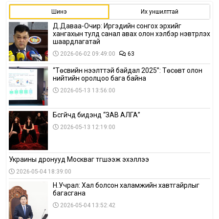
Шинэ
Их уншилттай
Д.Даваа-Очир: Иргэдийн сонгох эрхийг
хангахын тулд санал авах олон хэлбэр нэвтрүүлэх
шаардлагатай
2026-06-02 09:49:00
63
“Төсвийн нээлттэй байдал 2025”: Төсөвт олон
нийтийн оролцоо бага байна
2026-05-13 13:56:00
Бүсгүйчүүд бидэнд “ЗАВ АЛГА”
2026-05-13 12:19:00
Украины дронууд Москваг түгшээж эхэллээ
2026-05-04 18:39:00
Н.Учрал: Хал болсон халамжийн хавтгайрлыг
багасгана
2026-05-04 13:52:42