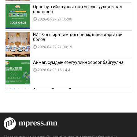
Орон нутгийн хурлын нөхөн сонгуульд 5 нам
оролцоно
2026-04-27 21:35:00
НИТХ-д ширүүн тэмцэл өрнөж, шинэ даргатай
болов
2026-04-27 21:30:19
Аймаг, сумдын сонгуулийн хороог байгуулна
2026-04-08 16:14:41
Сонгуулийн хуулийн зөрчил, шалгах,
шийдвэрлэх ажиллагааны талаар хэлэлцлээ
2026-04-08 16:09:26
“Дэлхийн мөнгөний долоо хоног-2026” аян Төв
аймагт үргэлжилж байна
2026-04-03 12:00:00