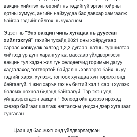
вакцин хийлгэх нь өөрийг нь төдийгүй эргэн тойрны
дотны хүмүүс, ангийн найзуудаа бас давхар хамгаалж
байгаа гэдгийг ойлгох нь чухал юм
Эцэст нь
"Энэ вакцин чинь хугацаа нь дууссан
хийлгэхгүй"
гэхийн тухайд 2021 оны хоёрдугаар
сараас хөгжүүлж эхлээд 1,2,3 дугаар шатны туршилтаа
хийгээд үр дүнг харангуутаа массаар үйлдвэрлэсэн
вакцин тул хэдэн жил гүн хөлдөөгчид горимын дагуу
хадгалахөд тогтвортой байдал нь хэвээрээ байх нь уу
гэдгийг харж, хүлээж, тогтоох хугацаа хүн төрөлхтөнд
байгаагүй. 1 жил харъя гэх нь битгий хэл 1 сар ч хүлээх
боломж нөхцөл бидэнд байгаагүй. Тэр эхэн үед
үйлдвэрлэгдсэн вакцин 1 болоод ойн дээрээ ирэхэд
хэвээр байгааг шалгаж нягталсны үндсэн дээр хугацааг
сунгасан.
Цаашид бас 2021 онд үйлдвэрлэгдсэн