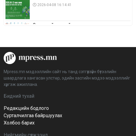
2026-04-08 16:14:41
Сонгуулийн хуулийн зөрчил, шалгах,
шийдвэрлэх ажиллагааны талаар хэлэлцлээ
2026-04-08 16:09:26
“Дэлхийн мөнгөний долоо хоног-2026” аян Төв
аймагт үргэлжилж байна
2026-04-03 12:00:00
Mpress.mn мэдээллийн сайт нь танд сэтгүүлзүйн бүтээлийн
шаардлага хангасан улстөр, эдийн засгийн мэдээ мэдээллийг
BTS-ийн тоглолтыг Netflix дэлхий даяар шууд
хүргэж ажиллана.
дамжуулна
2026-03-08 16:04:00
14
Бидний тухай
Редакцийн бодлого
Иргэдийн төлөөлөгчдийн хурлын 2026 оны
нөхөн сонгууль 6 дугаар сарын 21-нд болно
Сурталчилгаа байршуулах
2026-03-05 11:36:28
Холбоо барих
Нийгмийн сүлжээнд
Д.Тэгшбаяр: НҮБ-ын тогтоол санаачилж,