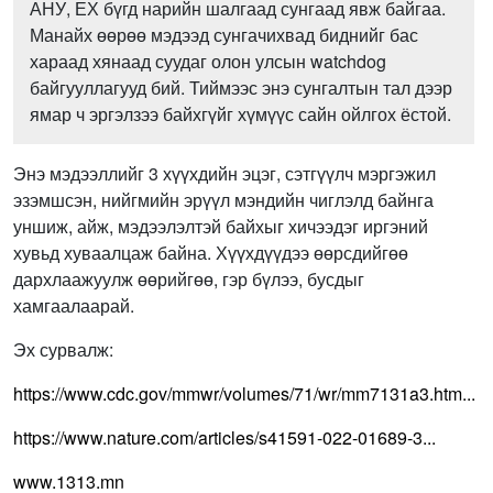
АНУ, ЕХ бүгд нарийн шалгаад сунгаад явж байгаа.
Манайх өөрөө мэдээд сунгачихвад биднийг бас
хараад хянаад суудаг олон улсын watchdog
байгууллагууд бий. Тиймээс энэ сунгалтын тал дээр
ямар ч эргэлзээ байхгүйг хүмүүс сайн ойлгох ёстой.
Энэ мэдээллийг 3 хүүхдийн эцэг, сэтгүүлч мэргэжил
эзэмшсэн, нийгмийн эрүүл мэндийн чиглэлд байнга
уншиж, айж, мэдээлэлтэй байхыг хичээдэг иргэний
хувьд хуваалцаж байна. Хүүхдүүдээ өөрсдийгөө
дархлаажуулж өөрийгөө, гэр бүлээ, бусдыг
хамгаалаарай.
Эх сурвалж:
https://www.cdc.gov/mmwr/volumes/71/wr/mm7131a3.htm...
https://www.nature.com/articles/s41591-022-01689-3...
www.1313.mn