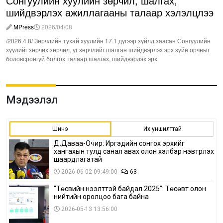
Сонгуулийн хуулийн зөрчил, шалгах,
шийдвэрлэх ажиллагааны талаар хэлэлцлээ
MPress
2026/04/08
/2026.4.8/ Зөрчлийн тухай хуулийн 17.1 дүгээр зүйлд заасан Сонгуулийн
хуулийг зөрчих зөрчил, уг зөрчлийг шалган шийдвэрлэх эрх зүйн орчныг
боловсронгуй болгох талаар шалгах, шийдвэрлэх эрх
Мэдээлэл
Шинэ
Их уншилттай
Д.Даваа-Очир: Иргэдийн сонгох эрхийг
хангахын тулд санал авах олон хэлбэр нэвтрүүлэх
шаардлагатай
2026-06-02 09:49:00
63
“Төсвийн нээлттэй байдал 2025”: Төсөвт олон
нийтийн оролцоо бага байна
2026-05-13 13:56:00