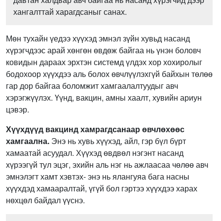
хангалттай харагдсаныг санах.
Мөн тухайн үедээ хүүхэд эмнэл зүйн хувьд насанд
хүрэгчдээс арай хөнгөн өвдөж байгаа нь үнэн боловч
ковидын дараах эрхтэн системд үлдэх хор хохиролыг
бодохоор хүүхдээ аль болох өвчлүүлэхгүй байхын төлөө
гар дор байгаа боломжит хамгаалалтуудыг авч
хэрэгжүүлэх. Үүнд, вакцин, амны хаалт, хувийн ариун
цэвэр.
Хүүхдүүд вакцинд хамрагдсанаар өвчлөхөөс
хамгаална.
Энэ нь хувь хүүхэд, айл, гэр бүл бүрт
хамаатай асуудал. Хүүхэд өвдвөл нэгэнт насанд
хүрээгүй тул эцэг, эхийн аль нэг нь ажлаасаа чөлөө авч
эмнэлэгт хамт хэвтэх- энэ нь ялангуяа бага насны
хүүхдэд хамааралтай, үгүй бол гэртээ хүүхдээ харах
нөхцөл байдал үүснэ.