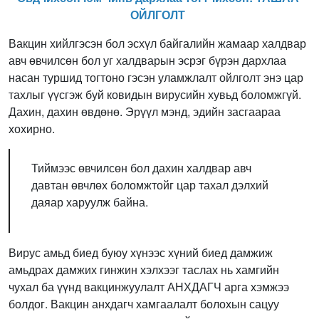
ОЙЛГОЛТ
Вакцин хийлгэсэн бол эсхүл байгалийн жамаар халдвар
авч өвчилсөн бол уг халдварын эсрэг бүрэн дархлаа
насан туршид тогтоно гэсэн уламжлалт ойлголт энэ цар
тахлыг үүсгэж буй ковидын вирусийн хувьд боломжгүй.
Дахин, дахин өвдөнө. Эрүүл мэнд, эдийн засгаараа
хохирно.
Тиймээс өвчилсөн бол дахин халдвар авч
давтан өвчлөх боломжтойг цар тахал дэлхий
даяар харуулж байна.
Вирус амьд биед буюу хүнээс хүний биед дамжиж
амьдрах дамжих гинжин хэлхээг таслах нь хамгийн
чухал ба үүнд вакцинжуулалт АНХДАГЧ арга хэмжээ
болдог. Вакцин анхдагч хамгаалалт болохын сацуу