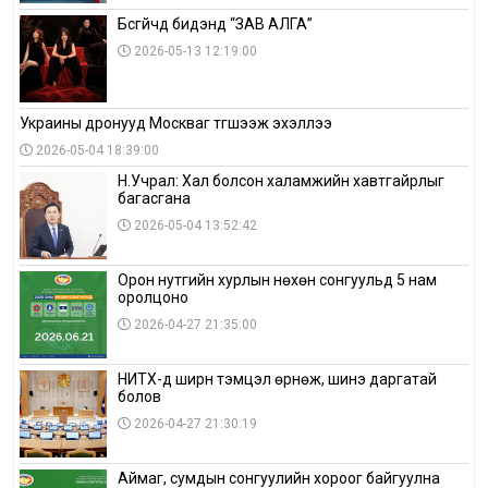
Бүсгүйчүүд бидэнд “ЗАВ АЛГА”
2026-05-13 12:19:00
Украины дронууд Москваг түгшээж эхэллээ
2026-05-04 18:39:00
Н.Учрал: Хал болсон халамжийн хавтгайрлыг
багасгана
2026-05-04 13:52:42
Орон нутгийн хурлын нөхөн сонгуульд 5 нам
оролцоно
2026-04-27 21:35:00
НИТХ-д ширүүн тэмцэл өрнөж, шинэ даргатай
болов
2026-04-27 21:30:19
Аймаг, сумдын сонгуулийн хороог байгуулна