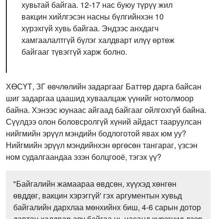
хувьтай байгаа. 12-17 нас буюу түрүү жил
вакцин хийлгэсэн насны бүлгийнхэн 10
хүрэхгүй хувь байгаа. Эндээс анхдагч
хамгаалалтгүй бүлэг халдварт илүү өртөж
байгааг түвэггүй харж болно.
ХӨСҮТ, ЗГ өвчлөлийн задаргааг Баттөр дарга байсан
шиг задаргаа цаашид хуваалцаж үүнийг нотолмоор
байна. Хэнээс юунаас айгаад байгааг ойлгохгүй байна.
Сүүлдээ олон боловсролгүй хүний айдаст тааруулсан
нийгмийн эрүүл мэндийн бодлоготой явах юм уу?
Нийгмийн эрүүл мэндийнхэн өргөсөн тангараг, үзсэн
ном судалгаандаа эзэн болцгооё, тэгэх үү?
"Байгалийн жамаараа өвдсөн, хүүхэд хөнгөн
өвддөг, вакцин хэрэггүй' гэх аргументын хувьд
байгалийн дархлаа мөнхийнх биш, 4-6 сарын дотор
давтан халдвар авч байгаа нь насанд хүрэгчид дээр