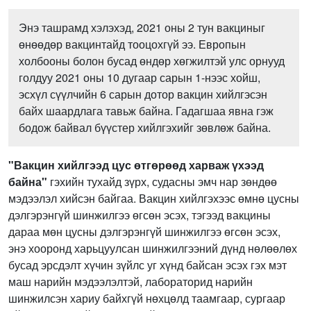
Энэ ташрамд хэлэхэд, 2021 оны 2 тун вакциныг
өнөөдөр вакцинтайд тооцохгүй ээ. Европын
холбооны болон бусад өндөр хөгжилтэй улс орнууд
голдуу 2021 оны 10 дугаар сарын 1-нээс хойш,
эсхүл сүүлчийн 6 сарын дотор вакцин хийлгэсэн
байх шаардлага тавьж байна. Гадагшаа явна гэж
бодож байвал бүүстер хийлгэхийг зөвлөж байна.
"Вакцин хийлгээд цус өтгөрөөд харваж үхээд
байна"
гэхийн тухайд зүрх, судасны эмч нар зөндөө
мэдээлэл хийсэн байгаа. Вакцин хийлгэхээс өмнө цусны
дэлгэрэнгүй шинжилгээ өгсөн эсэх, тэгээд вакцины
дараа мөн цусны дэлгэрэнгүй шинжилгээ өгсөн эсэх,
энэ хооронд харьцуулсан шинжилгээний дүнд нөлөөлөх
бусад эрсдэлт хүчин зүйлс уг хүнд байсан эсэх гэх мэт
маш нарийн мэдээлэлтэй, лабораторид нарийн
шинжилсэн хариу байхгүй нөхцөлд таамгаар, сургаар