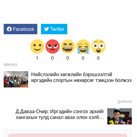
Facebook
Twitter
1
0
0
0
0
ӨМНӨХ
Нийслэлийн хөгжлийн бэрхшээлтэй
иргэдийн спортын нөхөрсөг тэмцээн болжээ
ДАРААХ
Д.Даваа-Очир: Иргэдийн сонгох эрхийг
хангахын тулд санал авах олон хэлбэр
нэвтрүүлэх шаардлагатай