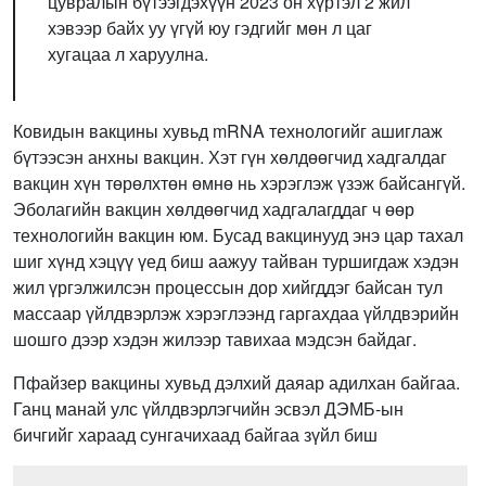
цувралын бүтээгдэхүүн 2023 он хүртэл 2 жил
хэвээр байх уу үгүй юу гэдгийг мөн л цаг
хугацаа л харуулна.
Ковидын вакцины хувьд mRNA технологийг ашиглаж
бүтээсэн анхны вакцин. Хэт гүн хөлдөөгчид хадгалдаг
вакцин хүн төрөлхтөн өмнө нь хэрэглэж үзэж байсангүй.
Эболагийн вакцин хөлдөөгчид хадгалагддаг ч өөр
технологийн вакцин юм. Бусад вакцинууд энэ цар тахал
шиг хүнд хэцүү үед биш аажуу тайван туршигдаж хэдэн
жил үргэлжилсэн процессын дор хийгддэг байсан тул
массаар үйлдвэрлэж хэрэглээнд гаргахдаа үйлдвэрийн
шошго дээр хэдэн жилээр тавихаа мэдсэн байдаг.
Пфайзер вакцины хувьд дэлхий даяар адилхан байгаа.
Ганц манай улс үйлдвэрлэгчийн эсвэл ДЭМБ-ын
бичгийг хараад сунгачихаад байгаа зүйл биш