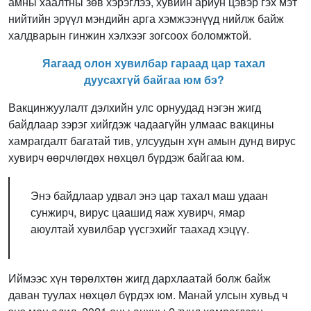
амны хаалтны зөв хэрэглээ, хувийн ариун цэвэр гэх мэт
нийтийн эрүүл мэндийн арга хэмжээнүүд нийлж байж
халдварын гинжин хэлхээг зогсоох боломжтой.
Яагаад олон хувилбар гараад цар тахал
дуусахгүй байгаа юм бэ?
Вакцинжуулалт дэлхийн улс орнуудад нэгэн жигд
байдлаар зэрэг хийгдэж чадаагүйн улмаас вакцины
хамрагдалт багатай тив, улсуудын хүн амын дунд вирус
хувирч өөрчлөгдөх нөхцөл бүрдэж байгаа юм.
Энэ байдлаар удвал энэ цар тахал маш удаан
сунжирч, вирус цаашид яаж хувирч, ямар
аюултай хувилбар үүсгэхийг таахад хэцүү.
Иймээс хүн төрөлхтөн жигд дархлаатай болж байж
даван туулах нөхцөл бүрдэх юм. Манай улсын хувьд ч