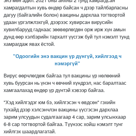
энэ мөн адил. 2021 оны анхны 2 тунд хамрагдсан
хамрагдалтын хувь өндөр байсан ч дээр тайлбарласны
дагуу (байгалийн болон) вакцины дархлаа тогтвортой
удаан үргэлжлэхгүй, дээрээс хувирсан вирусийн
хувилбарууд гаднаас зөөвөрлөгдөн орж ирж хүн амын
дунд өөр хэлбэрийн тархалт үүсгэж буй тул нэмэлт тунд
хамрагдаж явах ёстой.
"Одоогийн энэ вакцин үр дүнгүй, хийлгээд ч
нэмэргүй"
Вирус өөрчлөгдөж байгаа тул вакцины үр нөлөөний
хувь буурсан нь үнэн ч өвчний хүндрэл, нас баралтаас
хамгаалахад өндөр үр дүнтэй хэвээр байгаа.
"Хэд хийлгэдэг юм бэ, хийлгэсэн ч өвдсөн" гэхийн
тухайд дээр хэлсэнчлэн вакцины үүсгэсэн дархлаа
зарим улсуудын судалгаагаар 4 сар, зарим улсынхаар
6-8 сар тогтвортой байгаа. Түүнээс хойш нэмэлт тунг
хийлгэх шаардлагатай.