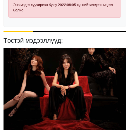
Энэ мэдээ хуучирсан буюу 2022/08/05-нд нийтлэгдсэн мэдээ
болно.
Төстэй мэдээллүүд: