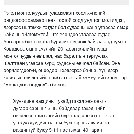
Гэтэл монголчуудын уламжлалт хоол хүнсний
онцлогоос хамаарч өөх тостой хоод унд тогтмол иддэг,
дээрээс нь тамхи татдаг бол судасны хана угаасаа ямар
байх нь ойлгомжтой. Нэг ёсондоо угаасаа судас
бөглөрөх бүх нөхцөл бүрдчихээд явж байгаа ард түмэн.
Ковидоос өмнө сүүлийн 20 гаран жилийн турш
монголчуудын өвчлөл, нас баралтын тэргүүлэх
шалтгаан угаасаа зүрх, судасны өвчлөл байсан. Энэ
өөрчлөгдөөгүй, өнөөдөр ч хэвээрээ байна. Үүн дээр
ковидын өвчлөлийн нэмбэл настай хүмүүсийн хэлдгээр
"мориндоо мордох" л болно.
Хүүхдийн вакцины тухайд гэвэл энэ оны 7
дугаар сарын 15-ны байдлаар гэхэд нийт
өвчилсөн (эмнэлгийн бүртгэлд орсон нь гэсэн
үг) хүүхдүүдийг насны бүлгээр нь авч үзвэл
вакцингүй буюу 5-11 насныхан 40 гаран