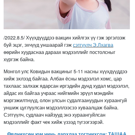
/2022.8.5/ Хүүхдүүддээ вакцин хийлгэх үү гэж эргэлзэж
буй эцэг, эхчүүд уншаарай гэж
сэтгүүлч Э.Лхагва
өөрийн хуудаснаа дараах мэдээллийг постолсныг
хүргэж байна.
Монгол улс Ковидын вакциныг 5-11 насны хүүхдүүддээ
хийж эхлээд байгаа. Албан ёсны мэдээлэл хомс, цар
тахлаас залхаж ядарсан иргэдийн дунд худал мэдээлэл,
айдас их байгаа учраас нийгмийн эрүүл мэндийн
мэргэжилтнүүд, олон улсын судалгаануудын хураангуй
уншиж цуглуулсан мэдээллээсээ хуваалцаж байна.
Сэтгүүлч, судлаач найзууд энэ хураангуйлсан
мэдээллийг факт чек хийж үзээд түгээгээрэй.
Өвдчихсөн юм чинь дархлаа тогтчихсон: ТАШАА