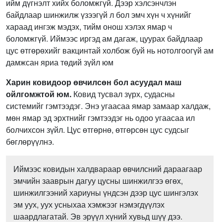
ийм дүгнэлт хийх боломжгүй. Дээр хэлсэнчлэн
байдлаар шинжилж үзээгүй л бол эмч хүн ч хүнийг
хараад ингэж мэдэх, тийм онош хэлэх ямар ч
боломжгүй. Иймээс иргэд ам дагаж, цуурах байдлаар
цус өтгөрөхийг вакцинтай холбож буй нь нотолгоогүй ам
дамжсан яриа төдий зүйл юм
Харин ковидоор өвчилсөн бол асуудал маш
ойлгомжтой юм.
Ковид тусвал зүрх, судасны
системийг гэмтээдэг. Энэ угаасаа ямар замаар халдаж,
мөн ямар эд эрхтнийг гэмтээдэг нь одоо угаасаа ил
болчихсон зүйл. Цус өтгөрнө, өтгөрсөн цус судсыг
бөглөрүүлнэ.
Иймээс ковидын халдвараар өвчилсний дараагаар
эмчийн зааврын дагуу цусны шинжилгээ өгөх,
шинжилгээний хариуны үндсэн дээр цус шингэлэх
эм уух, уух усныхаа хэмжээг нэмэгдүүлэх
шаардлагатай. Эв эрүүл хүний хувьд шүү дээ.