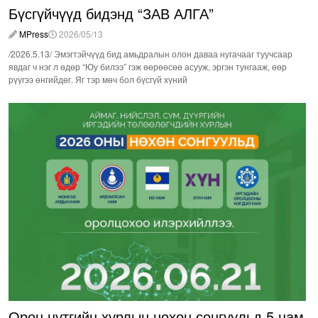
Бүсгүйчүүд бидэнд “ЗАВ АЛГА”
MPress
2026/05/13
/2026.5.13/ Эмэгтэйчүүд бид амьдралын олон даваа нугачааг туучсаар
явдаг ч нэг л өдөр “Юу билээ” гэж өөрөөсөө асууж, эргэн тунгааж, өөр
рүүгээ өнгийдөг. Яг тэр мөч бол бүсгүй хүний
Орон нутгийн хурлын нөхөн сонгуульд 5 нам