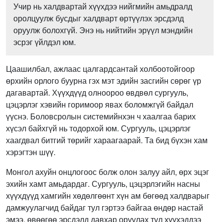
Учир нь халдвартай хүүхдээ нийгмийн амьдралд
оролцуулж бусдыг халдварт өртүүлэх эрсдэлд
оруулж болохгүй. Энэ нь нийтийн эрүүл мэндийн
эсрэг үйлдэл юм.
Цаашилбал, ажлаас цалгардсантай холбоотойгоор
өрхийн орлого буурна гэх мэт эдийн засгийн сөрөг үр
дагавартай. Хүүхдүүд олноороо өвдвөл сургууль,
цэцэрлэг хэвийн горимоор явах боломжгүй байдал
үүснэ. Боловсролын системийнхэн ч хаалгаа барих
хүсэл байхгүй нь тодорхой юм. Сургууль, цэцэрлэг
хаагдвал битгий төрийг хараагаарай. Та бид бүхэн хам
хэрэгтэн шүү.
Монгол ахуйн онцлогоос болж олон залуу айл, өрх эцэг
эхийн хамт амьдардаг. Сургууль, цэцэрлэгийн насны
хүүхдүүд хамгийн хөдөлгөөнт хүн ам бөгөөд халдварыг
дамжуулагчид байдаг тул гэртээ байгаа өндөр настай
эмээ, өвөөгөө эрсдэлд давхар оруулах тул хүүхэддээ