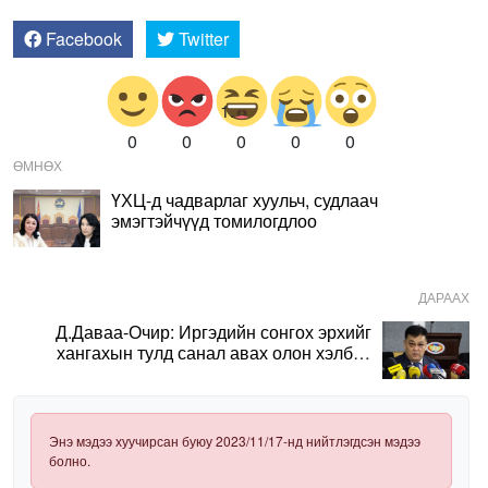
Facebook
Twitter
0
0
0
0
0
ӨМНӨХ
ҮХЦ-д чадварлаг хуульч, судлаач
эмэгтэйчүүд томилогдлоо
ДАРААХ
Д.Даваа-Очир: Иргэдийн сонгох эрхийг
хангахын тулд санал авах олон хэлбэр
нэвтрүүлэх шаардлагатай
Энэ мэдээ хуучирсан буюу 2023/11/17-нд нийтлэгдсэн мэдээ
болно.