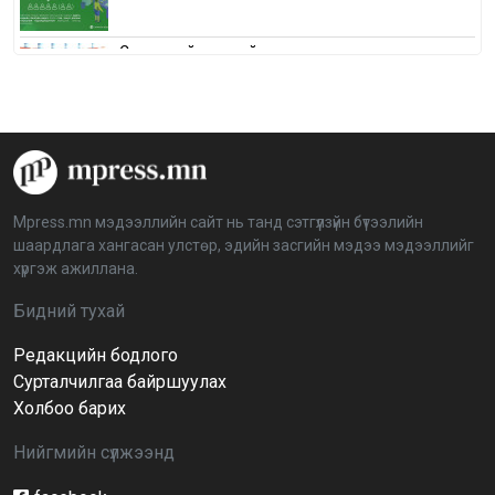
Сонгуулийн хуулийн зөрчил, шалгах,
шийдвэрлэх ажиллагааны талаар хэлэлцлээ
2026-04-08 16:09:26
“Дэлхийн мөнгөний долоо хоног-2026” аян Төв
аймагт үргэлжилж байна
2026-04-03 12:00:00
Mpress.mn мэдээллийн сайт нь танд сэтгүүлзүйн бүтээлийн
шаардлага хангасан улстөр, эдийн засгийн мэдээ мэдээллийг
BTS-ийн тоглолтыг Netflix дэлхий даяар шууд
хүргэж ажиллана.
дамжуулна
2026-03-08 16:04:00
14
Бидний тухай
Редакцийн бодлого
Иргэдийн төлөөлөгчдийн хурлын 2026 оны
нөхөн сонгууль 6 дугаар сарын 21-нд болно
Сурталчилгаа байршуулах
2026-03-05 11:36:28
Холбоо барих
Нийгмийн сүлжээнд
Д.Тэгшбаяр: НҮБ-ын тогтоол санаачилж,
батлуулсан нь Монгол Улсын манлайллыг олон
улсад таниулсан