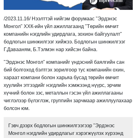
/2023.11.16/ Нээлттэй нийгэм форумаас "Эрдэнэс
Монгол" ХХК-ийн үйл ажиллагаанд "Төрийн өмчит
компанийн нэгдлийн удирдлага, зохион байгуулалт"
бодлогын шинжилгээг хийжээ. Бодлогын шинжилгээг
Г.Давааням, Б.Тэлмэн нар хийсэн байна.
"Эрдэнэс Монгол" компанийг үндэсний баялгийн сан
бий болгоход бэлтгэх зорилгоор тус компанийн охин,
хараат компани болон харьяа бусад төрийн өмчит
хуулийн этгээдийг нэгдлийн хэмжээнд нүүрс, эрчим
хүчний болон зэс, металлын гэсэн үйл ажиллагааны
чиглэлээр бүлэглэж, группийн зарчмаар ажиллуулахаар
болсон юм.
Гэвч дээрх бодлогын шинжилгээгээр "Эрдэнэс
Монгол нэгдлийн удирдлагыг хэрэгжүүлэх хүрээнд