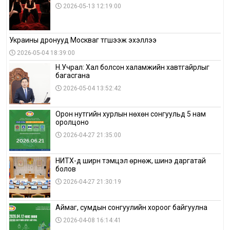
2026-05-13 12:19:00
Украины дронууд Москваг түгшээж эхэллээ
2026-05-04 18:39:00
Н.Учрал: Хал болсон халамжийн хавтгайрлыг
багасгана
2026-05-04 13:52:42
Орон нутгийн хурлын нөхөн сонгуульд 5 нам
оролцоно
2026-04-27 21:35:00
НИТХ-д ширүүн тэмцэл өрнөж, шинэ даргатай
болов
2026-04-27 21:30:19
Аймаг, сумдын сонгуулийн хороог байгуулна
2026-04-08 16:14:41