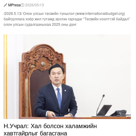
MPress
2026/05/13
/2026.5.13/ Олон улсын төсвийн түншлэл (www.internationalbudget.org)
байгууллага хоёр жил тутамд эрхлэн гаргадаг “Төсвийн нээлттэй байдал”
олон улсын судалгааныхаа 2025 оны дүнг
Н.Учрал: Хал болсон халамжийн
хавтгайрлыг багасгана