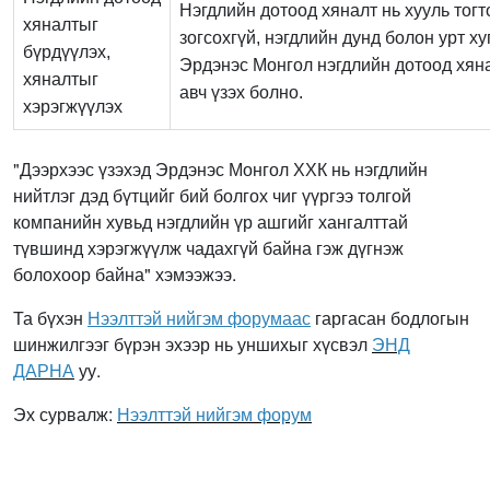
Нэгдлийн дотоод хяналт нь хууль тог
хяналтыг
зогсохгүй, нэгдлийн дунд болон урт х
бүрдүүлэх,
Эрдэнэс Монгол нэгдлийн дотоод хяна
хяналтыг
авч үзэх болно.
хэрэгжүүлэх
"Дээрхээс үзэхэд Эрдэнэс Монгол ХХК нь нэгдлийн
нийтлэг дэд бүтцийг бий болгох чиг үүргээ толгой
компанийн хувьд нэгдлийн үр ашгийг хангалттай
түвшинд хэрэгжүүлж чадахгүй байна гэж дүгнэж
болохоор байна" хэмээжээ.
Та бүхэн
Нээлттэй нийгэм форумаас
гаргасан бодлогын
шинжилгээг бүрэн эхээр нь уншихыг хүсвэл
ЭНД
ДАРНА
уу.
Эх сурвалж:
Нээлттэй нийгэм форум