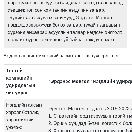
нэр томьёоны зөрүүтэй байдлаас эхлээд олон улсад
хэвшиж тогтсон компанийн нэгдлийн загвар,
түүнийг хэрэгжүүлэх зарчмууд, Эрдэнэс Монгол
нэгдэлд хэрэгжүүлж болох загвар, тухайн загварын
хүрээнд анхаарах асуудлын талаар нэгдсэн ойлголт,
практик бүрэн төлөвшөөгүй байна" гэж дүгнэжээ.
Бодлогын шинжилгээний зарим хэсгээс түүвэрлэвэл:
Толгой
компанийн
"Эрдэнэс Монгол" нэгдлийн удирдл
удирдлагын
чиг үүрэг
Нэгдлийн алсын
Эрдэнэс Монгол нэгдэл нь 2019-2023 
харааг баталж,
1. Стратегийн орд газруудын төрийн 
хэрэгжилтийг
2. Эрчим хүч, дэд бүтэц, логистик, б
үнэлэх:
3. Хөрөнгө оруулалтын санг үүсгэн ба