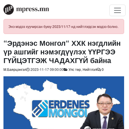
Энэ мэдээ хуучирсан буюу 2023/11/17-нд нийтлэгдсэн мэдээ болно.
“Эрдэнэс Монгол“ ХХК нэгдлийн
үр ашгийг нэмэгдүүлэх ҮҮРГЭЭ
ГҮЙЦЭТГЭЖ ЧАДАХГҮЙ байна
М.Баярцэнгэл
2023-11-17 09:00:00
Улс төр
,
Нийтлэл
0