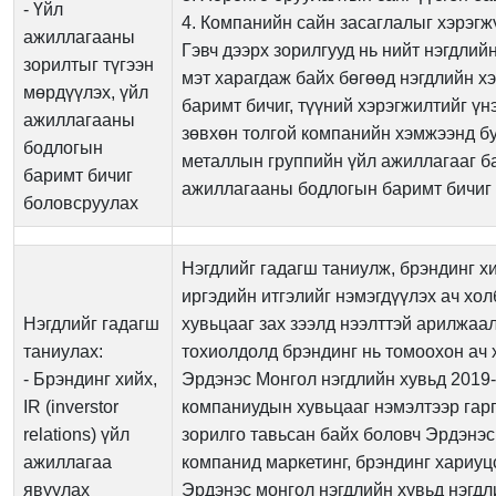
- Үйл
4. Компанийн сайн засаглалыг хэрэгж
ажиллагааны
Гэвч дээрх зорилгууд нь нийт нэгдлий
зорилтыг түгээн
мэт харагдаж байх бөгөөд нэгдлийн 
мөрдүүлэх, үйл
баримт бичиг, түүний хэрэгжилтийг ү
ажиллагааны
зөвхөн толгой компанийн хэмжээнд бу
бодлогын
металлын группийн үйл ажиллагааг ба
баримт бичиг
ажиллагааны бодлогын баримт бичиг 
боловсруулах
Нэгдлийг гадагш таниулж, брэндинг хи
иргэдийн итгэлийг нэмэгдүүлэх ач хо
Нэгдлийг гадагш
хувьцааг зах зээлд нээлттэй арилжаа
таниулах:
тохиолдолд брэндинг нь томоохон ач 
- Брэндинг хийх,
Эрдэнэс Монгол нэгдлийн хувьд 2019-
IR (inverstor
компаниудын хувьцааг нэмэлтээр гар
relations) үйл
зорилго тавьсан байх боловч Эрдэнэс
ажиллагаа
компанид маркетинг, брэндинг хариуцс
явуулах
Эрдэнэс монгол нэгдлийн хувьд нэгдли