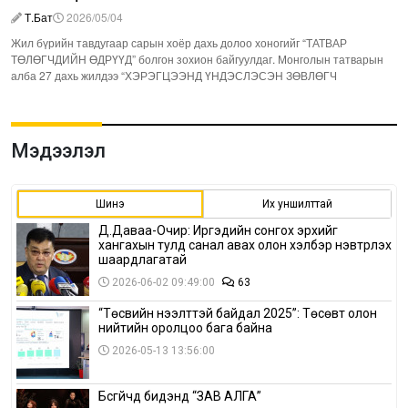
Т.Бат
2026/05/04
Жил бүрийн тавдугаар сарын хоёр дахь долоо хоногийг “ТАТВАР
ТӨЛӨГЧДИЙН ӨДРҮҮД” болгон зохион байгуулдаг. Монголын татварын
алба 27 дахь жилдээ “ХЭРЭГЦЭЭНД ҮНДЭСЛЭСЭН ЗӨВЛӨГЧ
Мэдээлэл
Шинэ
Их уншилттай
Д.Даваа-Очир: Иргэдийн сонгох эрхийг
хангахын тулд санал авах олон хэлбэр нэвтрүүлэх
шаардлагатай
2026-06-02 09:49:00
63
“Төсвийн нээлттэй байдал 2025”: Төсөвт олон
нийтийн оролцоо бага байна
2026-05-13 13:56:00
Бүсгүйчүүд бидэнд “ЗАВ АЛГА”