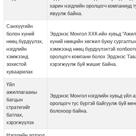
харин нэгдлийн оролцогч компаниуд т
явуулж байна.
Санхүүгийн
болон хүний
Эрдэнэс Монгол ХХК-ийн хувьд “Ажил
нөөц бүрдүүлэх,
хүний нөөцийн хөгжил буюу сургалтын
нэгдлийн
хэмжээнд нөөц бүрдүүлэхтэй холбоото
хэмжээнд
оролцогч компани болох Эрдэнэс Тав
зохистой
хэрэгжүүлж буй жишиг байна.
хуваарилах
Үйл
ажиллагааны
Эрдэнэс Монгол нэгдлийн хувьд үйл а
багцын
оролцогч тус бүртэй байгуулж буй мен
стратегийг
болохоор байна.
батлах,
хэрэгжүүлэх
Нэгдлийн дотоод