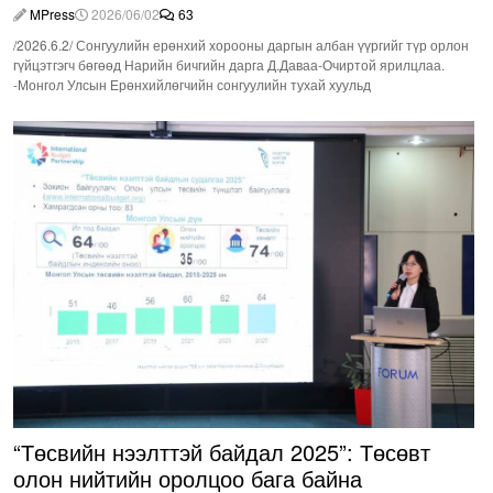
нэвтрүүлэх шаардлагатай
MPress
2026/06/02
63
/2026.6.2/ Сонгуулийн ерөнхий хорооны даргын албан үүргийг түр орлон
гүйцэтгэгч бөгөөд Нарийн бичгийн дарга Д.Даваа-Очиртой ярилцлаа.
-Монгол Улсын Ерөнхийлөгчийн сонгуулийн тухай хуульд
“Төсвийн нээлттэй байдал 2025”: Төсөвт
олон нийтийн оролцоо бага байна