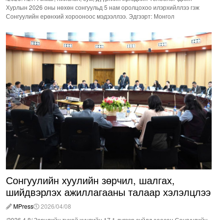
Хурлын 2026 оны нөхөн сонгуульд 5 нам оролцохоо илэрхийллээ гэж
Сонгуулийн ерөнхий хорооноос мэдээллээ. Эдгээрт: Монгол
Сонгуулийн хуулийн зөрчил, шалгах,
шийдвэрлэх ажиллагааны талаар хэлэлцлээ
MPress
2026/04/08
/2026.4.8/ Зөрчлийн тухай хуулийн 17.1 дүгээр зүйлд заасан Сонгуулийн