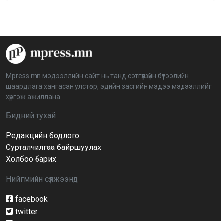
Сонгуулийн хуулийн зөрчил, шалгах,
шийдвэрлэх ажиллагааны талаар хэлэлцлээ
2026-04-08 16:09:26
“Дэлхийн мөнгөний долоо хоног-2026” аян Төв
аймагт үргэлжилж байна
2026-04-03 12:00:00
Mpress.mn мэдээллийн сайт нь танд сэтгүүлзүйн бүтээлийн
шаардлага хангасан улстөр, эдийн засгийн мэдээ мэдээллийг
BTS-ийн тоглолтыг Netflix дэлхий даяар шууд
хүргэж ажиллана.
дамжуулна
2026-03-08 16:04:00
14
Бидний тухай
Редакцийн бодлого
Иргэдийн төлөөлөгчдийн хурлын 2026 оны
нөхөн сонгууль 6 дугаар сарын 21-нд болно
Сурталчилгаа байршуулах
2026-03-05 11:36:28
Холбоо барих
Нийгмийн сүлжээнд
Д.Тэгшбаяр: НҮБ-ын тогтоол санаачилж,
батлуулсан нь Монгол Улсын манлайллыг олон
улсад таниулсан
facebook
2026-03-04 09:00:00
twitter