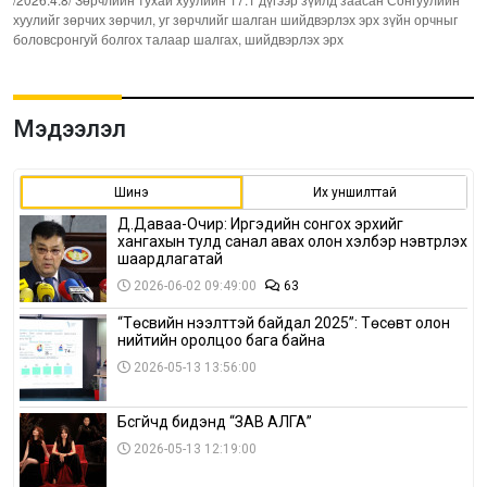
хуулийг зөрчих зөрчил, уг зөрчлийг шалган шийдвэрлэх эрх зүйн орчныг
боловсронгуй болгох талаар шалгах, шийдвэрлэх эрх
Мэдээлэл
Шинэ
Их уншилттай
Д.Даваа-Очир: Иргэдийн сонгох эрхийг
хангахын тулд санал авах олон хэлбэр нэвтрүүлэх
шаардлагатай
2026-06-02 09:49:00
63
“Төсвийн нээлттэй байдал 2025”: Төсөвт олон
нийтийн оролцоо бага байна
2026-05-13 13:56:00
Бүсгүйчүүд бидэнд “ЗАВ АЛГА”
2026-05-13 12:19:00