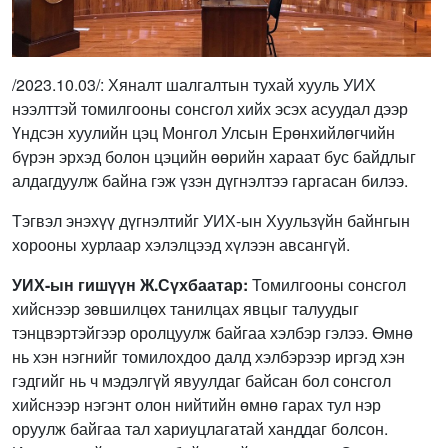
/2023.10.03/: Хяналт шалгалтын тухай хууль УИХ
нээлттэй томилгооны сонсгол хийх эсэх асуудал дээр
Үндсэн хуулийн цэц Монгол Улсын Ерөнхийлөгчийн
бүрэн эрхэд болон цэцийн өөрийн хараат бус байдлыг
алдагдуулж байна гэж үзэн дүгнэлтээ гаргасан билээ.
Тэгвэл энэхүү дүгнэлтийг УИХ-ын Хуульзүйн байнгын
хорооны хурлаар хэлэлцээд хүлээн авсангүй.
УИХ-ын гишүүн Ж.Сүхбаатар:
Томилгооны сонсгол
хийснээр зөвшилцөх танилцах явцыг талуудыг
тэнцвэртэйгээр оролцуулж байгаа хэлбэр гэлээ. Өмнө
нь хэн нэгнийг томилохдоо далд хэлбэрээр иргэд хэн
гэдгийг нь ч мэдэлгүй явуулдаг байсан бол сонсгол
хийснээр нэгэнт олон нийтийн өмнө гарах тул нэр
оруулж байгаа тал хариуцлагатай ханддаг болсон.