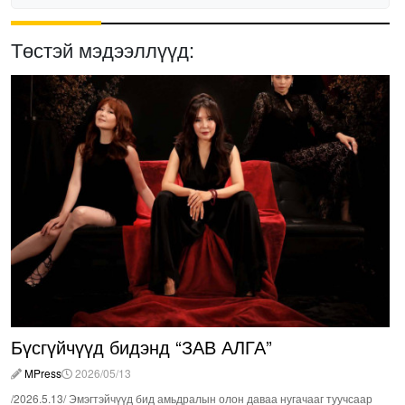
Төстэй мэдээллүүд:
Бүсгүйчүүд бидэнд “ЗАВ АЛГА”
MPress
2026/05/13
/2026.5.13/ Эмэгтэйчүүд бид амьдралын олон даваа нугачааг туучсаар