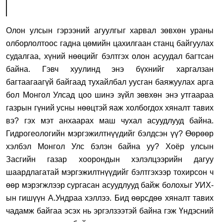
Олон улсын гэрээний агуулгыг харвал зөвхөн ураны
олборлолтоос гадна цөмийн цахилгаан станц байгуулах
судалгаа, хүний нөөцийг бэлтгэх олон асуудал багтсан
байна. Гэвч хуулинд энэ бүхнийг харгалзан
багтаагаагүй байгаад тухайлбал уусган баяжуулах арга
бол Монгол Улсад цоо шинэ зүйл зөвхөн энэ утгаараа
газрын гүний усны нөөцтэй яаж холбогдох хяналт тавих
вэ? гэх мэт анхаарах маш чухал асуудлууд байна.
Гидрогеологийн мэргэжилтнүүдийг бэлдсэн үү? Өөрөөр
хэлбэл Монгол Улс бэлэн байна уу? Хоёр улсын
Засгийн газар хоорондын хэлэлцээрийн дагуу
шаардлагатай мэргэжилтнүүдийг бэлтгэхээр тохирсон ч
өөр мэрэгжлээр сургасан асуудлууд байж болохыг УИХ-
ын гишүүн А.Ундраа хэллээ. Бид өөрсдөө хяналт тавих
чадамж байгаа эсэх нь эргэлзээтэй байна гэж Үндэсний