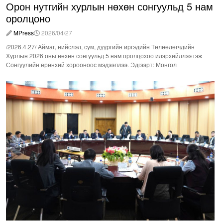
Орон нутгийн хурлын нөхөн сонгуульд 5 нам
оролцоно
MPress
2026/04/27
/2026.4.27/ Аймаг, нийслэл, сум, дүүргийн иргэдийн Төлөөлөгчдийн
Хурлын 2026 оны нөхөн сонгуульд 5 нам оролцохоо илэрхийллээ гэж
Сонгуулийн ерөнхий хорооноос мэдээллээ. Эдгээрт: Монгол