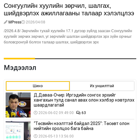
Сонгуулийн хуулийн зөрчил, шалгах,
шийдвэрлэх ажиллагааны талаар хэлэлцлээ
MPress
2026/04/08
/2026.4.8/ Зөрчлийн тухай хуулийн 17.1 дүгээр зүйлд заасан Сонгуулийн
хуулийг зөрчих зөрчил, уг зөрчлийг шалган шийдвэрлэх эрх зүйн орчныг
боловсронгуй болгох талаар шалгах, шийдвэрлэх эрх
Мэдээлэл
Шинэ
Их уншилттай
Д.Даваа-Очир: Иргэдийн сонгох эрхийг
хангахын тулд санал авах олон хэлбэр нэвтрүүлэх
шаардлагатай
2026-06-02 09:49:00
63
“Төсвийн нээлттэй байдал 2025”: Төсөвт олон
нийтийн оролцоо бага байна
2026-05-13 13:56:00