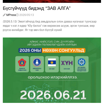
Бүсгүйчүүд бидэнд “ЗАВ АЛГА”
MPress
2026/05/13
/2026.5.13/ Эмэгтэйчүүд бид амьдралын олон даваа нугачааг туучсаар
явдаг ч нэг л өдөр “Юу билээ” гэж өөрөөсөө асууж, эргэн тунгааж, өөр
рүүгээ өнгийдөг. Яг тэр мөч бол бүсгүй хүний