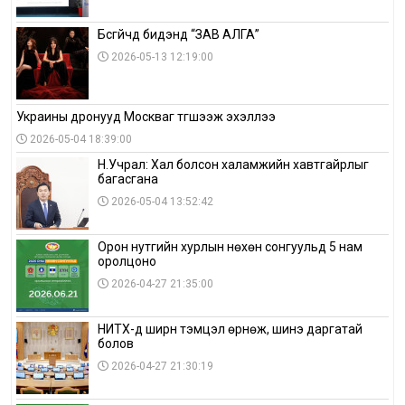
Бүсгүйчүүд бидэнд “ЗАВ АЛГА”
2026-05-13 12:19:00
Украины дронууд Москваг түгшээж эхэллээ
2026-05-04 18:39:00
Н.Учрал: Хал болсон халамжийн хавтгайрлыг
багасгана
2026-05-04 13:52:42
Орон нутгийн хурлын нөхөн сонгуульд 5 нам
оролцоно
2026-04-27 21:35:00
НИТХ-д ширүүн тэмцэл өрнөж, шинэ даргатай
болов
2026-04-27 21:30:19