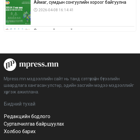
Аймаг, сумдын сонгуулийн хороог байгуулна
2026-04-08 16:14:41
Сонгуулийн хуулийн зөрчил, шалгах,
шийдвэрлэх ажиллагааны талаар хэлэлцлээ
2026-04-08 16:09:26
“Дэлхийн мөнгөний долоо хоног-2026” аян Төв
аймагт үргэлжилж байна
2026-04-03 12:00:00
Mpress.mn мэдээллийн сайт нь танд сэтгүүлзүйн бүтээлийн
шаардлага хангасан улстөр, эдийн засгийн мэдээ мэдээллийг
BTS-ийн тоглолтыг Netflix дэлхий даяар шууд
хүргэж ажиллана.
дамжуулна
2026-03-08 16:04:00
14
Бидний тухай
Редакцийн бодлого
Иргэдийн төлөөлөгчдийн хурлын 2026 оны
нөхөн сонгууль 6 дугаар сарын 21-нд болно
Сурталчилгаа байршуулах
2026-03-05 11:36:28
Холбоо барих