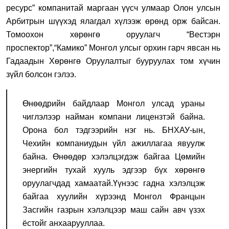
ресурс” компанитай маргаан үүсч улмаар Олон улсын
Арбитрын шүүхэд ялагдал хүлээж өрөнд орж байсан.
Томоохон хөрөнгө оруулагч “Вестэрн
проспектор”,“Камико” Монгол улсыг орхин гарч явсан нь
Гадаадын Хөрөнгө Оруулалтыг бууруулах том хүчин
зүйл болсон гэлээ.
Өнөөдрийн байдлаар Монгол улсад ураны
чиглэлээр найман компани лицензтэй байна.
Орона бол тэдгээрийн нэг нь. БНХАУ-ын,
Чехийн компаниудын үйл ажиллагаа явуулж
байна. Өнөөдөр хэлэлцэгдэж байгаа Цөмийн
энергийн тухай хууль эдгээр бүх хөрөнгө
оруулагчдад хамаатай.Үүнээс гадна хэлэлцэж
байгаа хуулийн хүрээнд Монгол Францын
Засгийн газрын хэлэлцээр маш сайн авч үзэх
ёстойг анхаарууллаа.