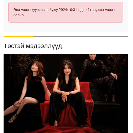
Энэ мэдээ хуучирсан буюу 2024/10/31-нд нийтлэгдсэн мэдээ
болно.
Төстэй мэдээллүүд: