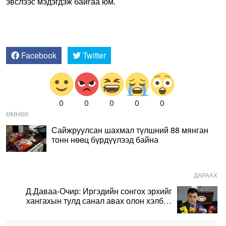
эвслээс мэдэгдэж байгаа юм.
Facebook
Twitter
0
0
0
0
0
ӨМНӨХ
Сайжруулсан шахмал түлшний 88 мянган
тонн нөөц бүрдүүлээд байна
ДАРААХ
Д.Даваа-Очир: Иргэдийн сонгох эрхийг
хангахын тулд санал авах олон хэлбэр
нэвтрүүлэх шаардлагатай