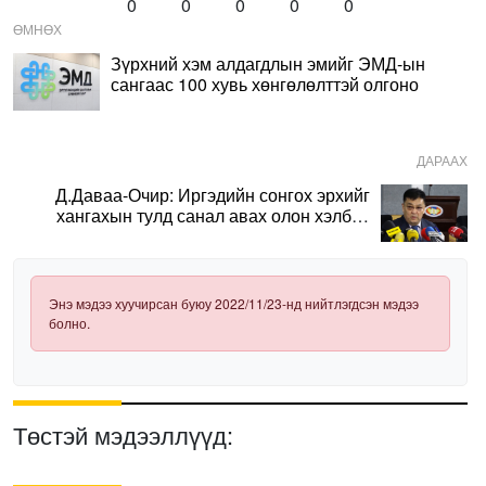
0
0
0
0
0
ӨМНӨХ
Зүрхний хэм алдагдлын эмийг ЭМД-ын
сангаас 100 хувь хөнгөлөлттэй олгоно
ДАРААХ
Д.Даваа-Очир: Иргэдийн сонгох эрхийг
хангахын тулд санал авах олон хэлбэр
нэвтрүүлэх шаардлагатай
Энэ мэдээ хуучирсан буюу 2022/11/23-нд нийтлэгдсэн мэдээ
болно.
Төстэй мэдээллүүд: