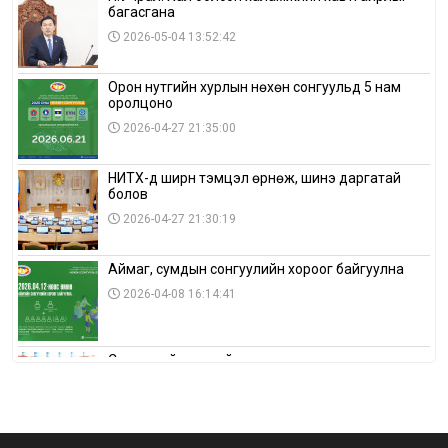
багасгана
2026-05-04 13:52:42
Орон нутгийн хурлын нөхөн сонгуульд 5 нам
оролцоно
2026-04-27 21:35:00
НИТХ-д ширүүн тэмцэл өрнөж, шинэ даргатай
болов
2026-04-27 21:30:19
Аймаг, сумдын сонгуулийн хороог байгуулна
2026-04-08 16:14:41
Сонгуулийн хуулийн зөрчил, шалгах,
шийдвэрлэх ажиллагааны талаар хэлэлцлээ
2026-04-08 16:09:26