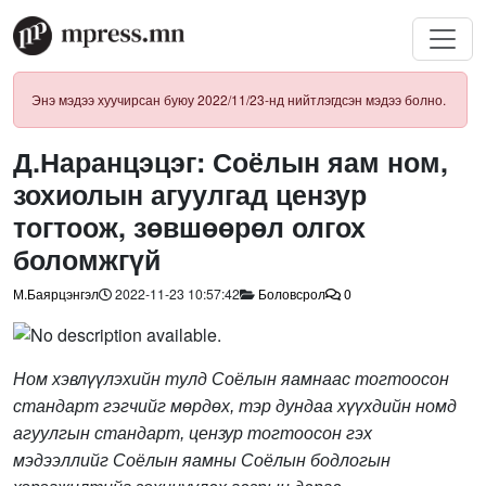
Энэ мэдээ хуучирсан буюу 2022/11/23-нд нийтлэгдсэн мэдээ болно.
Д.Наранцэцэг: Соёлын яам ном,
зохиолын агуулгад цензур
тогтоож, зөвшөөрөл олгох
боломжгүй
М.Баярцэнгэл
2022-11-23 10:57:42
Боловсрол
0
Ном хэвлүүлэхийн тулд Соёлын яамнаас тогтоосон
стандарт гэгчийг мөрдөх, тэр дундаа хүүхдийн номд
агуулгын стандарт, цензур тогтоосон гэх
мэдээллийг Соёлын яамны Соёлын бодлогын