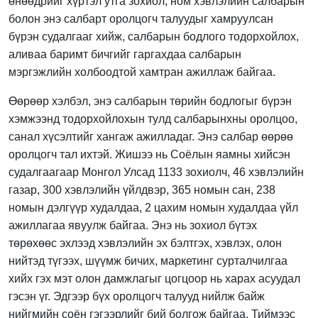
өнөөдрийг хүртэл утга зохиол, ном хэвлэлийн салбарын
болон энэ салбарт оролцогч талуудыг хамруулсан
бүрэн судалгааг хийж, салбарын бодлого тодорхойлох,
аливаа баримт бичгийг гаргахдаа салбарын
мэргэжлийн холбоодтой хамтран ажиллаж байгаа.
Өөрөөр хэлбэл, энэ салбарын төрийн бодлогыг бүрэн
хэмжээнд тодорхойлохын тулд салбарынхны оролцоо,
санал хүсэлтийг хангаж ажилладаг. Энэ салбар өөрөө
оролцогч тал ихтэй. Жишээ нь Соёлын яамны хийсэн
судалгаагаар Монгол Улсад 1133 зохиолч, 46 хэвлэлийн
газар, 300 хэвлэлийн үйлдвэр, 365 номын сан, 238
номын дэлгүүр худалдаа, 2 цахим номын худалдаа үйл
ажиллагаа явуулж байгаа. Энэ нь зохиол бүтэх
төрөхөөс эхлээд хэвлэлийн эх бэлтгэх, хэвлэх, олон
нийтэд түгээх, шүүмж бичих, маркетинг сурталчилгаа
хийх гэх мэт олон дамжлагыг цогцоор нь харах асуудал
гэсэн үг. Эдгээр бүх оролцогч талууд нийлж байж
нийгмийн соён гэгээрлийг бий болгож байгаа. Тиймээс