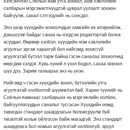
хэлсэнчлэн Соёлын яам утга зохиол, ном хэвлэлийн
салбарын мэргэжилтнүүдтэй цуврал уулзалт зохион
байгуулж, санал сэтгэгдлийг нь сонсдог.
Энэ үеэр хүүхдийн зохиолчдын хамгийн их илэрхийлж,
дэвшүүлж байдаг санаа нь нэгдсэн редактортай болох
асуудал. Өөрөөр хэлбэл, хүүхдийн ном хэвлэлийн
агуулгыг эргэж харахгүй бол нийгэмд зохисгүй
агуулгатай бүтээл тарж байна гэсэн саналаа зохиолчид
өөрсдөө хэлдэг. Хувь хүний л үзэл бодол, санаа зовнил
шүү дээ. Зарим талаараа энэ нь үнэн.
Нийгэмд ч гэсэн хүүхдийн зохил, бүтээлийн утга
агуулгатай холбоотой шүүмжлэл бий. Харин түүнийг нь
Соёлын яамнаас салбарынх нь мэргэжлийн холбоо,
байгууллагуудын саналыг тусгасан Хүүхдийн номд
тавигдах стандарт шаардлагын боловсруулж буй
төсөлтэй хольж ойлгосон байж магадгүй. Энэ стандарт
шаардлага бол номын агуулгатай холбоогүй, эрүүл