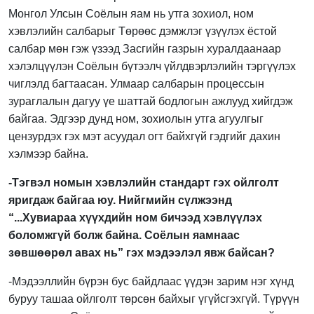
Монгол Улсын Соёлын яам нь утга зохиол, ном
хэвлэлийн салбарыг Төрөөс дэмжлэг үзүүлэх ёстой
салбар мөн гэж үзээд Засгийн газрын хуралдаанаар
хэлэлцүүлэн Соёлын бүтээлч үйлдвэрлэлийн тэргүүлэх
чиглэлд багтаасан. Улмаар салбарын процессын
зураглалын дагуу үе шаттай бодлогын ажлууд хийгдэж
байгаа. Эдгээр дунд ном, зохиолын утга агуулгыг
цензурдэх гэх мэт асуудал огт байхгүй гэдгийг дахин
хэлмээр байна.
-Тэгвэл номын хэвлэлийн стандарт гэх ойлголт
яригдаж байгаа юу. Нийгмийн сүлжээнд
“...Хувиараа хүүхдийн ном бичээд хэвлүүлэх
боломжгүй болж байна. Соёлын яамнаас
зөвшөөрөл авах нь” гэх мэдээлэл явж байсан?
-Мэдээллийн бүрэн бус байдлаас үүдэн зарим нэг хүнд
буруу ташаа ойлголт төрсөн байхыг үгүйсгэхгүй. Түрүүн