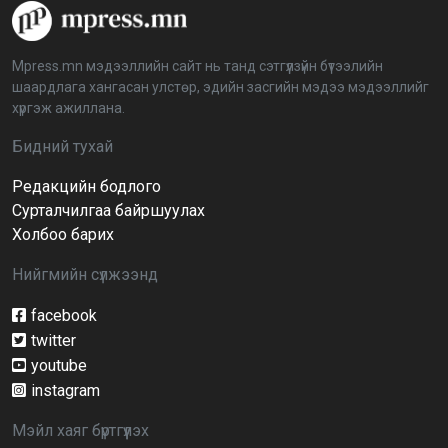
“Дэлхийн мөнгөний долоо хоног-2026” аян Төв
аймагт үргэлжилж байна
2026-04-03 12:00:00
Mpress.mn мэдээллийн сайт нь танд сэтгүүлзүйн бүтээлийн
шаардлага хангасан улстөр, эдийн засгийн мэдээ мэдээллийг
BTS-ийн тоглолтыг Netflix дэлхий даяар шууд
хүргэж ажиллана.
дамжуулна
2026-03-08 16:04:00
14
Бидний тухай
Редакцийн бодлого
Иргэдийн төлөөлөгчдийн хурлын 2026 оны
нөхөн сонгууль 6 дугаар сарын 21-нд болно
Сурталчилгаа байршуулах
2026-03-05 11:36:28
Холбоо барих
Нийгмийн сүлжээнд
Д.Тэгшбаяр: НҮБ-ын тогтоол санаачилж,
батлуулсан нь Монгол Улсын манлайллыг олон
улсад таниулсан
facebook
2026-03-04 09:00:00
twitter
youtube
Ерөнхийлөгч өө, жоомоо алах гээд байшингаа
шатаав!
instagram
2026-02-27 16:40:00
2
Мэйл хаяг бүртгүүлэх