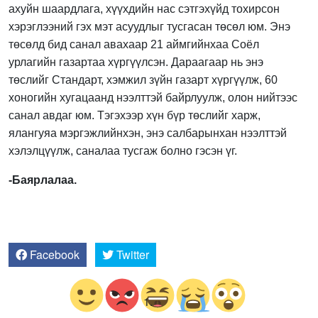
ахуйн шаардлага, хүүхдийн нас сэтгэхүйд тохирсон
хэрэглээний гэх мэт асуудлыг тусгасан төсөл юм. Энэ
төсөлд бид санал авахаар 21 аймгийнхаа Соёл
урлагийн газартаа хүргүүлсэн. Дараагаар нь энэ
төслийг Стандарт, хэмжил зүйн газарт хүргүүлж, 60
хоногийн хугацаанд нээлттэй байрлуулж, олон нийтээс
санал авдаг юм. Тэгэхээр хүн бүр төслийг харж,
ялангуяа мэргэжлийнхэн, энэ салбарынхан нээлттэй
хэлэлцүүлж, саналаа тусгаж болно гэсэн үг.
-Баярлалаа.
Facebook
Twitter