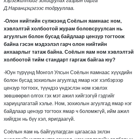
хэрэгжилтийг зохицуулах газрын дарга
Д.Наранцэцэгээс тодрууллаа.
-Олон нийтийн сүлжээнд Соёлын яамнаас ном,
хэвлэлтэй холбоотой журам боловсруулсан нь
агуулгын болон бусад байдлаар цензур тогтоож
байна гэсэн мэдээлэл гарч олон нийтийн
анхаарлыг татаж байна. Соёлын яам ном хэвлэлтэй
холбоотой тийм стандарт гаргаж байгаа юу?
-Юун түрүүнд Монгол Улсын Соёлын яамнаас хүүхдийн
болон бусад зохиолын агуулгад ямар нэг хэлбэрээр
цензур тогтоох, түүндээ үндэслэн ном хэвлэх
зөвшөөрөл олгох гэх мэт ажил хийгээгүй гэдгийг
хариуцлагатай хэлье. Ном, зохиолын агуулгад ямар нэг
байдлаар цензур тогтоох ямар ч боломжгүй, ийм ажил
хийгдэх нь бүү хэл, яригдаагүй.
Соёлын яам нь байгуулагдсан цагаасаа эхлэн