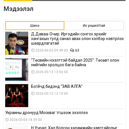
Мэдээлэл
Шинэ
Их уншилттай
Д.Даваа-Очир: Иргэдийн сонгох эрхийг
хангахын тулд санал авах олон хэлбэр нэвтрүүлэх
шаардлагатай
2026-06-02 09:49:00
63
“Төсвийн нээлттэй байдал 2025”: Төсөвт олон
нийтийн оролцоо бага байна
2026-05-13 13:56:00
Бүсгүйчүүд бидэнд “ЗАВ АЛГА”
2026-05-13 12:19:00
Украины дронууд Москваг түгшээж эхэллээ
2026-05-04 18:39:00
Н.Учрал: Хал болсон халамжийн хавтгайрлыг