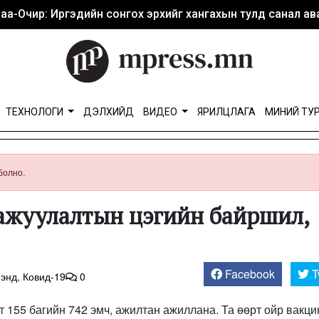
аа-Очир: Иргэдийн сонгох эрхийг хангахын тулд санал ава
ТЕХНОЛОГИ
ДЭЛХИЙД
ВИДЕО
ЯРИЛЦЛАГА
МИНИЙ ТУ
болно.
аажуулалтын цэгийн байршил,
Facebook
T
мэнд
,
Ковид-19
0
т 155 багийн 742 эмч, ажилтан ажиллана. Та өөрт ойр вакц