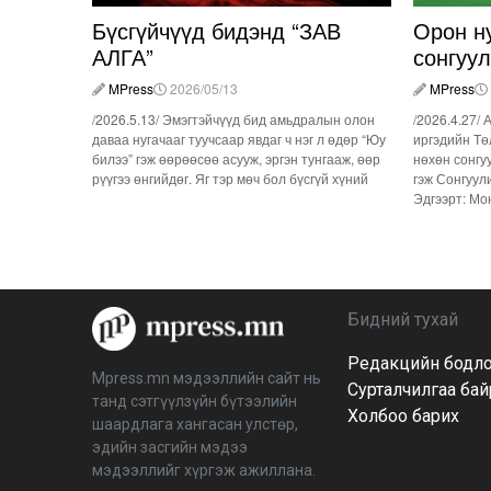
Бүсгүйчүүд бидэнд “ЗАВ
Орон н
АЛГА”
сонгуу
MPress
2026/05/13
MPress
/2026.5.13/ Эмэгтэйчүүд бид амьдралын олон
/2026.4.27/ 
даваа нугачааг туучсаар явдаг ч нэг л өдөр “Юу
иргэдийн Тө
билээ” гэж өөрөөсөө асууж, эргэн тунгааж, өөр
нөхөн сонгу
рүүгээ өнгийдөг. Яг тэр мөч бол бүсгүй хүний
гэж Сонгуул
Эдгээрт: Мо
Бидний тухай
Редакцийн бодл
Mpress.mn мэдээллийн сайт нь
Сурталчилгаа ба
танд сэтгүүлзүйн бүтээлийн
Холбоо барих
шаардлага хангасан улстөр,
эдийн засгийн мэдээ
мэдээллийг хүргэж ажиллана.