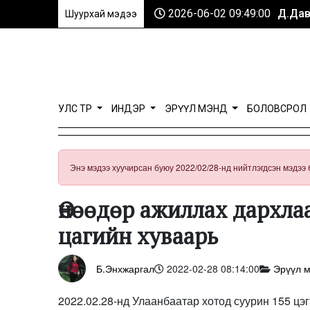
2026-06-02 09:49:00
Д.Дав
Шуурхай мэдээ
УЛС ТӨР
ИНДЭР
ЭРҮҮЛ МЭНД
БОЛОВСРОЛ
Энэ мэдээ хуучирсан буюу 2022/02/28-нд нийтлэгдсэн мэдээ 
Өнөөдөр ажиллах дархл
цагийн хуваарь
Б.Энхжаргал
2022-02-28 08:14:00
Эрүүл 
2022.02.28-нд Улаанбаатар хотод суурин 155 цэг