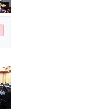
Иргэдийн
төлөөлөгчдийн хурлын
2026 оны нөхөн сонгууль
6 дугаар сарын 21-нд
2026-03-05 11:36:28
болно
Д.Тэгшбаяр: НҮБ-ын
тогтоол санаачилж,
батлуулсан нь Монгол
Улсын манлайллыг олон
2026-03-04 09:00:00
улсад таниулсан
Ерөнхийлөгч өө, жоомоо
алах гээд байшингаа
шатаав!
2026-02-27 16:40:00
2
Улс төрийн намуудын
2025 оны тайлан олон
нийтэд ил боллоо
2026-02-27 14:48:26
ХОРИОТОЙ!
2026-02-25 13:40:04