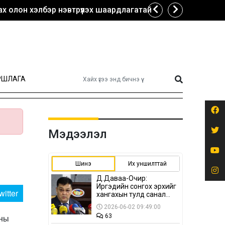
х олон хэлбэр нэвтрүүлэх шаардлагатай
РШЛАГА
Мэдээлэл
Шинэ
Их уншилттай
Д.Даваа-Очир:
Иргэдийн сонгох эрхийг
witter
хангахын тулд санал
авах олон хэлбэр
2026-06-02 09:49:00
нэвтрүүлэх
ины
63
шаардлагатай