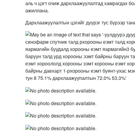
аль ч цэгт очиж дархлаажуулалтад хамрагдах бо
ажиллана.
Дархлаажуулалтын цэгийг дүүрэг тус бүрээр тан