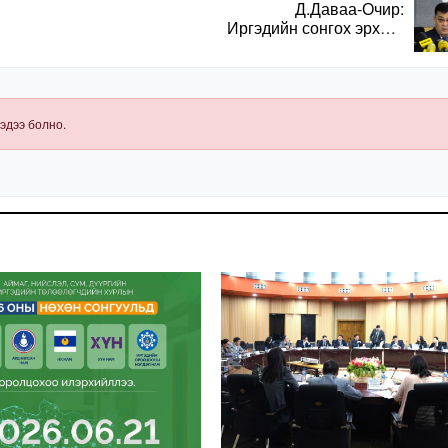
Д.Даваа-Очир:
Иргэдийн сонгох эрхийг
хангахын тулд санал
авах олон хэлбэр
нэвтрүүлэх
шаардлагатай
эдээ болно.