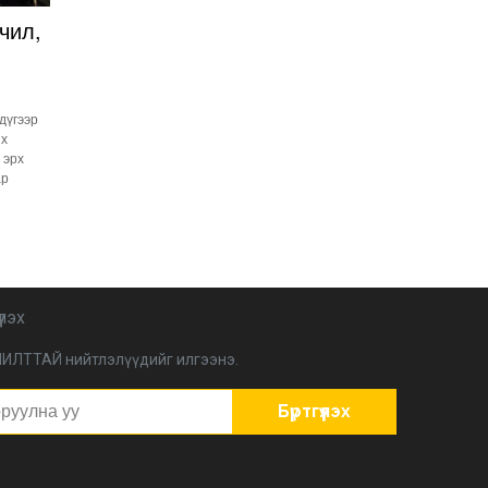
Улстөрд хэн мөнгө
чил,
төлдөг вэ буюу
мөнгөний мөрийг
цахимаар мөшгих нь
2026-02-11 15:09:00
 дүгээр
СЕХ: Улс төрийн 6 намыг
их
идэвхгүйд тооцуулах
асуудлаар Дээд шүүхэд
 эрх
мэдээлэл хүргүүлнэ
ар
2026-02-11 11:50:00
Эпштэйний файлууд:
Х.Баттулгатай
холбоотой имэйлийн
илэрцүүд олдлоо
2026-02-03 10:30:00
үлэх
Улс төрийн нам ЯАГААД
ХЭРЭГТЭЙ вэ?
ИЛТТАЙ нийтлэлүүдийг илгээнэ.
2026-02-02 12:00:00
Бүртгүүлэх
Ерөнхий сайд
Г.Занданшатар Монгол
Улсыг ямар
байгууллагат нэгтгэв?
2026-01-23 13:59:00