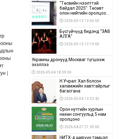
“Төсвийн нээлттэй
байдал 2025”: Төсөвт
олон нийтийн оролцоо
бага байна
2026-05-13 13:56:00
Бүсгүйчүүд бидэнд “ЗАВ
АЛГА”
2026-05-13 12:19:00
Украины дронууд Москваг түгшээж
эхэллээ
2026-05-04 18:39:00
Н.Учрал: Хал болсон
халамжийн хавтгайрлыг
багасгана
2026-05-04 13:52:42
Орон нутгийн хурлын
нөхөн сонгуульд 5 нам
оролцоно
2026-04-27 21:35:00
НИТХ-д ширүүн тэмцэл