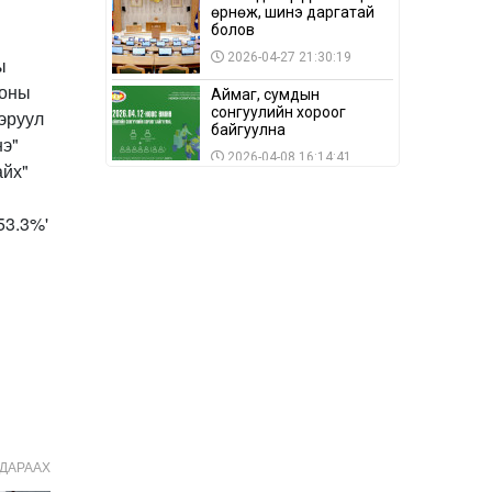
өрнөж, шинэ даргатай
болов
2026-04-27 21:30:19
Аймаг, сумдын
сонгуулийн хороог
байгуулна
2026-04-08 16:14:41
Сонгуулийн хуулийн
зөрчил, шалгах,
шийдвэрлэх
ажиллагааны талаар
2026-04-08 16:09:26
хэлэлцлээ
“Дэлхийн мөнгөний
долоо хоног-2026” аян
Төв аймагт үргэлжилж
байна
2026-04-03 12:00:00
BTS-ийн тоглолтыг
Netflix дэлхий даяар
шууд дамжуулна
2026-03-08 16:04:00
ДАРААХ
14