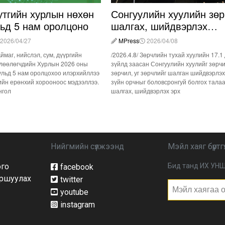
утгийн хурлын нөхөн
Сонгуулийн хуулийн зөр
льд 5 нам оролцоно
шалгах, шийдвэрлэх
ажиллагааны талаар
2026/04/27
MPress
2026/04/08
хэлэлцлээ
Аймаг, нийслэл, сум, дүүргийн
/2026.4.8/ Зөрчлийн тухай хуулийн 17.1
лөөлөгчдийн Хурлын 2026 оны
зүйлд заасан Сонгуулийн хуулийг зөрч
ульд 5 нам оролцохоо илэрхийллээ
зөрчил, уг зөрчлийг шалган шийдвэрлэх
ийн ерөнхий хорооноос мэдээллээ.
зүйн орчныг боловсронгуй болгох тала
нгол
шалгах, шийдвэрлэх эрх
Нийгмийн сүлжээнд
Мэйл хаяг бүртгү
ого
Бид танд ИХ УНШ
facebook
йршуулах
twitter
youtube
instagram