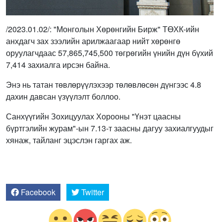
/2023.01.02/: "Монголын Хөрөнгийн Бирж" ТӨХК-ийн
анхдагч зах зээлийн арилжаагаар нийт хөрөнгө
оруулагчдаас 57,865,745,500 төгрөгийн үнийн дүн бүхий
7,414 захиалга ирсэн байна.
Энэ нь татан төвлөрүүлэхээр төлөвлөсөн дүнгээс 4.8
дахин давсан үзүүлэлт боллоо.
Санхүүгийн Зохицуулах Хорооны "Үнэт цаасны
бүртгэлийн журам"-ын 7.13-т заасны дагуу захиалгуудыг
хянаж, тайланг эцэслэн гаргах аж.
Facebook
Twitter