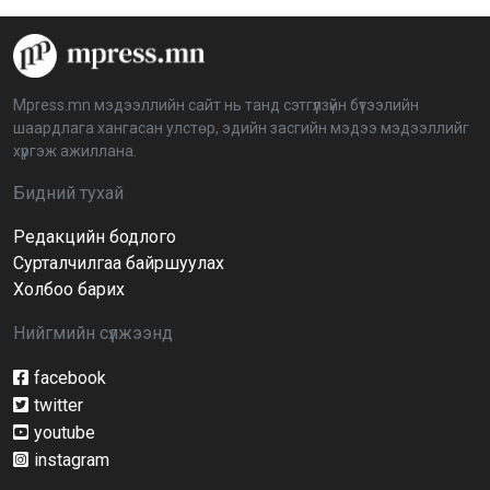
“Дэлхийн мөнгөний долоо хоног-2026” аян Төв
аймагт үргэлжилж байна
2026-04-03 12:00:00
Mpress.mn мэдээллийн сайт нь танд сэтгүүлзүйн бүтээлийн
шаардлага хангасан улстөр, эдийн засгийн мэдээ мэдээллийг
BTS-ийн тоглолтыг Netflix дэлхий даяар шууд
хүргэж ажиллана.
дамжуулна
2026-03-08 16:04:00
14
Бидний тухай
Редакцийн бодлого
Иргэдийн төлөөлөгчдийн хурлын 2026 оны
нөхөн сонгууль 6 дугаар сарын 21-нд болно
Сурталчилгаа байршуулах
2026-03-05 11:36:28
Холбоо барих
Нийгмийн сүлжээнд
Д.Тэгшбаяр: НҮБ-ын тогтоол санаачилж,
батлуулсан нь Монгол Улсын манлайллыг олон
улсад таниулсан
facebook
2026-03-04 09:00:00
twitter
youtube
Ерөнхийлөгч өө, жоомоо алах гээд байшингаа
шатаав!
instagram
2026-02-27 16:40:00
2