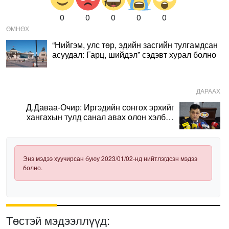
0
0
0
0
0
ӨМНӨХ
“Нийгэм, улс төр, эдийн засгийн тулгамдсан
асуудал: Гарц, шийдэл” сэдэвт хурал болно
ДАРААХ
Д.Даваа-Очир: Иргэдийн сонгох эрхийг
хангахын тулд санал авах олон хэлбэр
нэвтрүүлэх шаардлагатай
Энэ мэдээ хуучирсан буюу 2023/01/02-нд нийтлэгдсэн мэдээ
болно.
Төстэй мэдээллүүд: