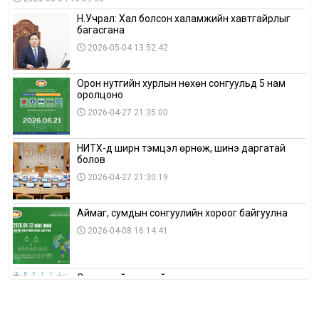
Н.Учрал: Хал болсон халамжийн хавтгайрлыг
багасгана
2026-05-04 13:52:42
Орон нутгийн хурлын нөхөн сонгуульд 5 нам
оролцоно
2026-04-27 21:35:00
НИТХ-д ширүүн тэмцэл өрнөж, шинэ даргатай
болов
2026-04-27 21:30:19
Аймаг, сумдын сонгуулийн хороог байгуулна
2026-04-08 16:14:41
Сонгуулийн хуулийн зөрчил, шалгах,
шийдвэрлэх ажиллагааны талаар хэлэлцлээ
2026-04-08 16:09:26