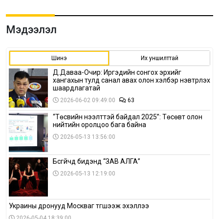
Мэдээлэл
Шинэ
Их уншилттай
Д.Даваа-Очир: Иргэдийн сонгох эрхийг
хангахын тулд санал авах олон хэлбэр нэвтрүүлэх
шаардлагатай
2026-06-02 09:49:00
63
“Төсвийн нээлттэй байдал 2025”: Төсөвт олон
нийтийн оролцоо бага байна
2026-05-13 13:56:00
Бүсгүйчүүд бидэнд “ЗАВ АЛГА”
2026-05-13 12:19:00
Украины дронууд Москваг түгшээж эхэллээ
2026-05-04 18:39:00