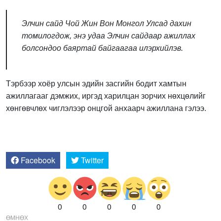
Элчин сайд Чой Жин Вон Монгол Улсад дахин
томилогдож, энэ удаа Элчин сайдаар ажиллах
болсондоо баяртай байгаагаа илэрхийлэв.
Тэрбээр хоёр улсын эдийн засгийн бодит хамтын
ажиллагааг дэмжих, иргэд харилцан зорчих нөхцөлийг
хөнгөвчлөх чиглэлээр онцгой анхаарч ажиллана гэлээ.
Facebook
Twitter
0
0
0
0
0
ӨМНӨХ