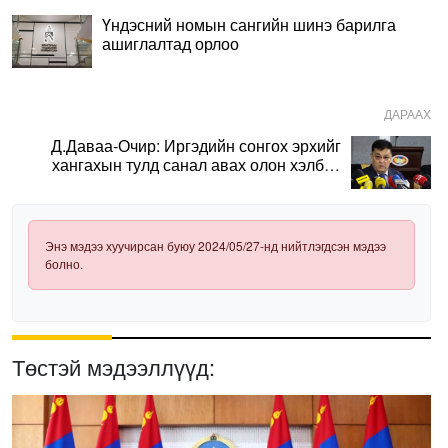
Үндэсний номын сангийн шинэ барилга
ашиглалтад орлоо
ДАРААХ
Д.Даваа-Очир: Иргэдийн сонгох эрхийг
хангахын тулд санал авах олон хэлбэр
нэвтрүүлэх шаардлагатай
Энэ мэдээ хуучирсан буюу 2024/05/27-нд нийтлэгдсэн мэдээ
болно.
Төстэй мэдээллүүд: