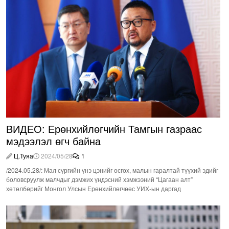
ВИДЕО: Ерөнхийлөгчийн Тамгын газраас
мэдээлэл өгч байна
Ц.Туяа
2024/05/28
1
/2024.05.28/: Мал сүргийн үнэ цэнийг өсгөх, малын гаралтай түүхий эдийг
боловсруулж малчдыг дэмжих үндэсний хэмжээний “Цагаан алт”
хөтөлбөрийг Монгол Улсын Ерөнхийлөгчөөс УИХ-ын даргад