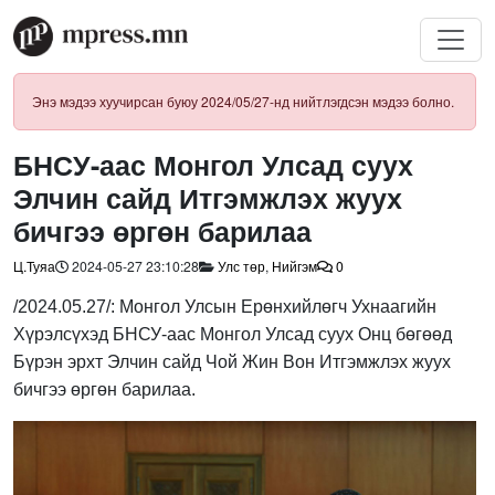
Энэ мэдээ хуучирсан буюу 2024/05/27-нд нийтлэгдсэн мэдээ болно.
БНСУ-аас Монгол Улсад суух
Элчин сайд Итгэмжлэх жуух
бичгээ өргөн барилаа
Ц.Туяа
2024-05-27 23:10:28
Улс төр
,
Нийгэм
0
/2024.05.27/: Монгол Улсын Ерөнхийлөгч Ухнаагийн
Хүрэлсүхэд БНСУ-аас Монгол Улсад суух Онц бөгөөд
Бүрэн эрхт Элчин сайд Чой Жин Вон Итгэмжлэх жуух
бичгээ өргөн барилаа.