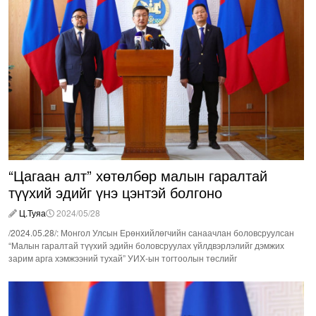
“Цагаан алт” хөтөлбөр малын гаралтай
түүхий эдийг үнэ цэнтэй болгоно
Ц.Туяа
2024/05/28
/2024.05.28/: Монгол Улсын Ерөнхийлөгчийн санаачлан боловсруулсан
“Малын гаралтай түүхий эдийн боловсруулах үйлдвэрлэлийг дэмжих
зарим арга хэмжээний тухай” УИХ-ын тогтоолын төслийг