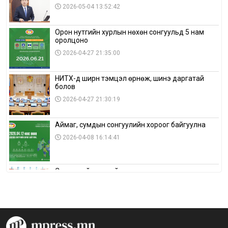
2026-05-04 13:52:42
Орон нутгийн хурлын нөхөн сонгуульд 5 нам
оролцоно
2026-04-27 21:35:00
НИТХ-д ширүүн тэмцэл өрнөж, шинэ даргатай
болов
2026-04-27 21:30:19
Аймаг, сумдын сонгуулийн хороог байгуулна
2026-04-08 16:14:41
Сонгуулийн хуулийн зөрчил, шалгах,
шийдвэрлэх ажиллагааны талаар хэлэлцлээ
2026-04-08 16:09:26
“Дэлхийн мөнгөний долоо хоног-2026” аян Төв
аймагт үргэлжилж байна