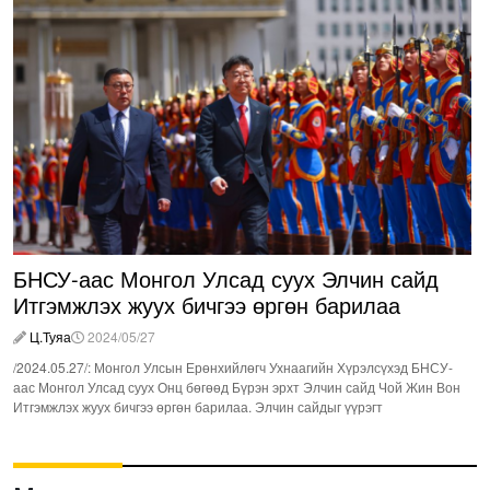
БНСУ-аас Монгол Улсад суух Элчин сайд
Итгэмжлэх жуух бичгээ өргөн барилаа
Ц.Туяа
2024/05/27
/2024.05.27/: Монгол Улсын Ерөнхийлөгч Ухнаагийн Хүрэлсүхэд БНСУ-
аас Монгол Улсад суух Онц бөгөөд Бүрэн эрхт Элчин сайд Чой Жин Вон
Итгэмжлэх жуух бичгээ өргөн барилаа. Элчин сайдыг үүрэгт