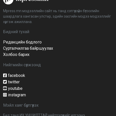
2026-04-03 12:00:00
Mpress.mn мэдээллийн сайт нь танд сэтгүүлзүйн бүтээлийн
шаардлага хангасан улстөр, эдийн засгийн мэдээ мэдээллийг
BTS-ийн тоглолтыг Netflix дэлхий даяар шууд
хүргэж ажиллана.
дамжуулна
2026-03-08 16:04:00
14
Бидний тухай
Редакцийн бодлого
Иргэдийн төлөөлөгчдийн хурлын 2026 оны
нөхөн сонгууль 6 дугаар сарын 21-нд болно
Сурталчилгаа байршуулах
2026-03-05 11:36:28
Холбоо барих
Нийгмийн сүлжээнд
Д.Тэгшбаяр: НҮБ-ын тогтоол санаачилж,
батлуулсан нь Монгол Улсын манлайллыг олон
улсад таниулсан
facebook
2026-03-04 09:00:00
twitter
youtube
Ерөнхийлөгч өө, жоомоо алах гээд байшингаа
шатаав!
instagram
2026-02-27 16:40:00
2
Мэйл хаяг бүртгүүлэх
Улс төрийн намуудын 2025 оны тайлан олон
Бид танд ИХ УНШИЛТТАЙ нийтлэлүүдийг илгээнэ.