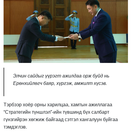
Элчин сайдыг үүрэгт ажилдаа орж буйд нь
Ерөнхийлөгч баяр, хүргэж, амжилт хүсэв.
Тэрбээр хоёр орны харилцаа, хамтын ажиллагаа
“Стратегийн түншлэл”-ийн түвшинд бүх салбарт
гүнзгийрэн хөгжиж байгаад сэтгэл хангалуун буйгаа
тэмдэглэв.