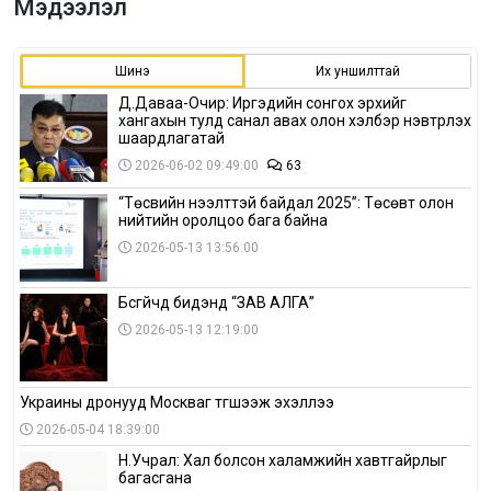
Мэдээлэл
Шинэ
Их уншилттай
Д.Даваа-Очир: Иргэдийн сонгох эрхийг
хангахын тулд санал авах олон хэлбэр нэвтрүүлэх
шаардлагатай
2026-06-02 09:49:00
63
“Төсвийн нээлттэй байдал 2025”: Төсөвт олон
нийтийн оролцоо бага байна
2026-05-13 13:56:00
Бүсгүйчүүд бидэнд “ЗАВ АЛГА”
2026-05-13 12:19:00
Украины дронууд Москваг түгшээж эхэллээ
2026-05-04 18:39:00
Н.Учрал: Хал болсон халамжийн хавтгайрлыг
багасгана