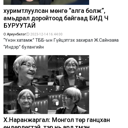
хуримтлуулсан мөнгө “алга болж”,
амьдрал доройтоод байгаад БИД Ч
БУРУУТАЙ
О.Ариунбилэг
2023-12-14 16:44:00
“Үнэн хатамж” ТББ-ын Гүйцэтгэх захирал Ж.Сайнзаяа
“Индэр” булангийн
Х.Наранжаргал: Монгол төр ганцхан
өндөрлөгтэй, тэр нь ард түмэн