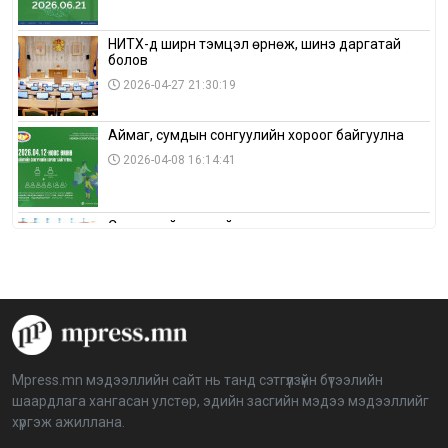
НИТХ-д ширүүн тэмцэл өрнөж, шинэ даргатай
болов
2026-04-27 21:30:19
Аймаг, сумдын сонгуулийн хороог байгуулна
2026-04-08 16:14:41
Сонгуулийн хуулийн зөрчил, шалгах,
шийдвэрлэх ажиллагааны талаар хэлэлцлээ
2026-04-08 16:09:26
“Дэлхийн мөнгөний долоо хоног-2026” аян Төв
аймагт үргэлжилж байна
2026-04-03 12:00:00
Mpress.mn мэдээллийн сайт нь танд сэтгүүлзүйн бүтээлийн
шаардлага хангасан улстөр, эдийн засгийн мэдээ мэдээллийг
BTS-ийн тоглолтыг Netflix дэлхий даяар шууд
хүргэж ажиллана.
дамжуулна