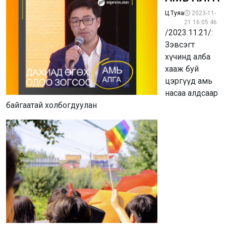
Ц.Туяа
2023-11-
21 16:05:46
/2023.11.21/:
Зэвсэгт
хүчинд алба
хааж буй
цэргүүд амь
насаа алдсаар
байгаатай холбогдуулан