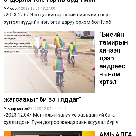
MPress
2023-12-06 13:27:00
/2023.12.6/ Энэ цагийн иргэний нийгмийн нэрт
зүтгэлтнүүдийн нэг, эгэл даруу эрхэм бол Глоб
“Биеийн
тамирын
хичээл
дээр
өндрөөс
нь нам
хүртэл
жагсаахыг би үзэн яддаг“
М.Баярцэнгэл
2023-12-04 14:46:00
/2023.12.04/ Монголын залуу үе харьцангуй бага
судлагдсан. Түүн дотроо жендэрийн асуудал бүр ч
АМЬ АЛГА