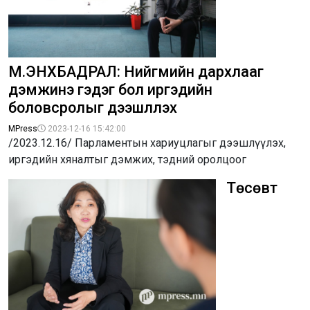
М.ЭНХБАДРАЛ: Нийгмийн дархлааг
дэмжинэ гэдэг бол иргэдийн
боловсролыг дээшлүүлэх
MPress
2023-12-16 15:42:00
/2023.12.16/ Парламентын хариуцлагыг дээшлүүлэх,
иргэдийн хяналтыг дэмжих, тэдний оролцоог
Төсөвт