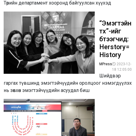
Төрийн департамент хооронд байгуулсан хүүхэд
“Эмэгтэйн
түүх”-ийг
бүтээгчид:
Herstory=
History
MPress
2023-12-
18 12:05:00
Шийдвэр
гаргах түвшинд эмэгтэйчүүдийн оролцоог нэмэгдүүлэх
нь зөвхөн эмэгтэйчүүдийн асуудал биш