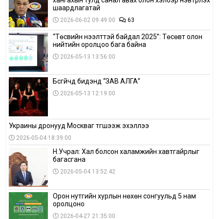
хангахын тулд санал авах олон хэлбэр нэвтрүүлэх
шаардлагатай
2026-06-02 09:49:00
63
“Төсвийн нээлттэй байдал 2025”: Төсөвт олон
нийтийн оролцоо бага байна
2026-05-13 13:56:00
Бүсгүйчүүд бидэнд “ЗАВ АЛГА”
2026-05-13 12:19:00
Украины дронууд Москваг түгшээж эхэллээ
2026-05-04 18:39:00
Н.Учрал: Хал болсон халамжийн хавтгайрлыг
багасгана
2026-05-04 13:52:42
Орон нутгийн хурлын нөхөн сонгуульд 5 нам
оролцоно
2026-04-27 21:35:00