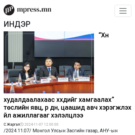
ИНДЭР
“Хүн
худалдаалахаас хүүхдийг хамгаалах”
төслийн явц, үр дүн, цаашид авч хэрэгжүүлэх
үйл ажиллагааг хэлэлцлээ
С.Жаргал
2024-11-07 12:00:00
/2024.11.07/ Монгол Улсын Засгийн газар, АНУ-ын