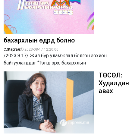
бахархлын өдрүүд болно
С.Жаргал
2023-08-17 12:20:00
/2023.8.17/ Жил бүр уламжлал болгон зохион
байгуулагддаг “Тэгш эрх, бахархлын
ТӨСӨЛ:
Худалдан
авах