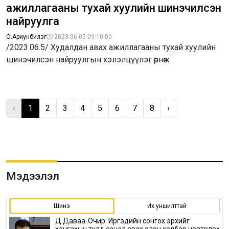
ажиллагааны тухай хуулийн шинэчилсэн
найруулга
О.Ариунбилэг
2023-06-05 09:10:00
/2023.06.5/ Худалдан авах ажиллагааны тухай хуулийн
шинэчилсэн найруулгын хэлэлцүүлэг өрнөж
‹
1
2
3
4
5
6
7
8
›
Мэдээлэл
Шинэ
Их уншилттай
Д.Даваа-Очир: Иргэдийн сонгох эрхийг