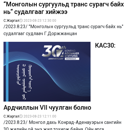
“Монголын сургуульд транс сурагч байх
нь“ судалгааг хийжээ
С.Жаргал
2023-08-23 12:30:00
/2023.8.23/ "Монголын сургуульд транс сурагч байх нь"
судалгааг судлаач Г.Доржжанцан
КАС30:
Ардчиллын VII чуулган болно
С.Жаргал
2023-08-23 12:11:00
/2023.8.23/ Монгол дахь Конрад-Аденауэрын сангийн
30 жилийн ой энэ жил тохиож байна. Ойн арга