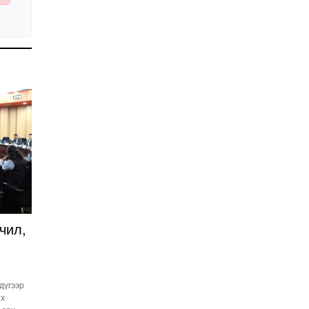
Улстөрд хэн мөнгө
төлдөг вэ буюу
мөнгөний мөрийг
цахимаар мөшгих нь
2026-02-11 15:09:00
СЕХ: Улс төрийн 6 намыг
идэвхгүйд тооцуулах
асуудлаар Дээд шүүхэд
мэдээлэл хүргүүлнэ
2026-02-11 11:50:00
Эпштэйний файлууд:
Х.Баттулгатай
холбоотой имэйлийн
илэрцүүд олдлоо
2026-02-03 10:30:00
Улс төрийн нам ЯАГААД
ХЭРЭГТЭЙ вэ?
чил,
2026-02-02 12:00:00
Ерөнхий сайд
Г.Занданшатар Монгол
 дүгээр
Улсыг ямар
их
байгууллагат нэгтгэв?
2026-01-23 13:59:00