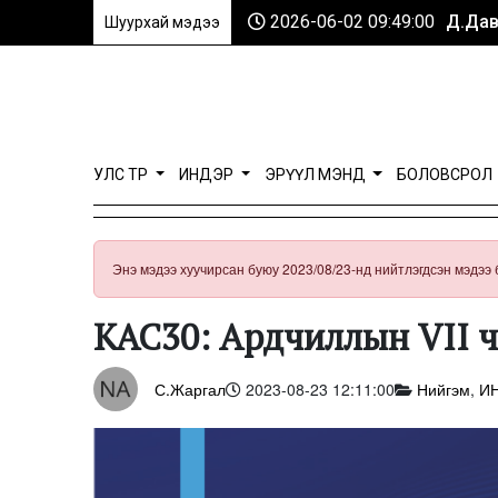
2026-06-02 09:49:00
Д.Дав
Шуурхай мэдээ
УЛС ТӨР
ИНДЭР
ЭРҮҮЛ МЭНД
БОЛОВСРОЛ
Энэ мэдээ хуучирсан буюу 2023/08/23-нд нийтлэгдсэн мэдээ 
КАС30: Ардчиллын VII ч
С.Жаргал
2023-08-23 12:11:00
Нийгэм
,
И