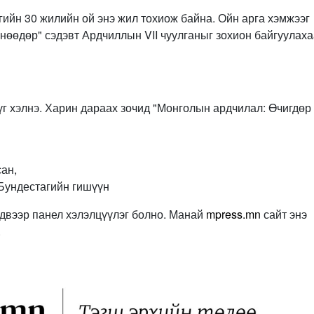
гийн 30 жилийн ой энэ жил тохиож байна. Ойн арга хэмжээг
нөөдөр" сэдэвт Ардчиллын VII чуулганыг зохион байгуулах
г хэлнэ. Харин дараах зочид "Монголын ардчилал: Өчигдөр
ан,
Бундестагийн гишүүн
двээр панел хэлэлцүүлэг болно. Манай
mpress.mn
сайт энэ
.