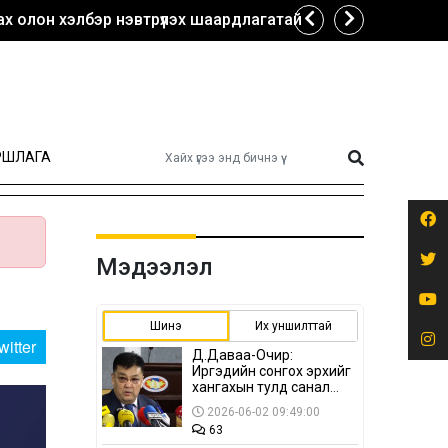
х олон хэлбэр нэвтрүүлэх шаардлагатай
РШЛАГА
Мэдээлэл
Шинэ
Их уншилттай
witter
Д.Даваа-Очир:
Иргэдийн сонгох эрхийг
хангахын тулд санал
авах олон хэлбэр
2026-06-02 09:49:00
нэвтрүүлэх
63
шаардлагатай