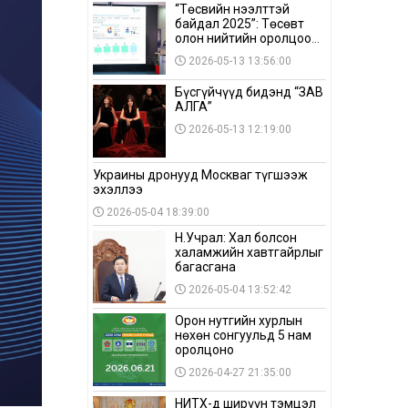
“Төсвийн нээлттэй
байдал 2025”: Төсөвт
олон нийтийн оролцоо
бага байна
2026-05-13 13:56:00
Бүсгүйчүүд бидэнд “ЗАВ
АЛГА”
2026-05-13 12:19:00
Украины дронууд Москваг түгшээж
эхэллээ
2026-05-04 18:39:00
Н.Учрал: Хал болсон
халамжийн хавтгайрлыг
багасгана
2026-05-04 13:52:42
Орон нутгийн хурлын
нөхөн сонгуульд 5 нам
оролцоно
2026-04-27 21:35:00
НИТХ-д ширүүн тэмцэл