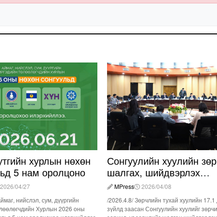
утгийн хурлын нөхөн
Сонгуулийн хуулийн зөр
льд 5 нам оролцоно
шалгах, шийдвэрлэх
ажиллагааны талаар
2026/04/27
MPress
2026/04/08
хэлэлцлээ
Аймаг, нийслэл, сум, дүүргийн
/2026.4.8/ Зөрчлийн тухай хуулийн 17.1
лөөлөгчдийн Хурлын 2026 оны
зүйлд заасан Сонгуулийн хуулийг зөрч