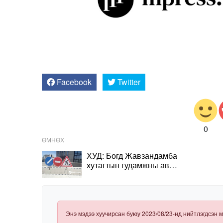
Facebook
Twitter
0
ӨМНӨХ
ХУД: Богд Жавзандамба
хутагтын гудамжны авто
замыг өнөөдрөөс 5
хоног хаана
Энэ мэдээ хуучирсан буюу 2023/08/23-нд нийтлэгдсэн м