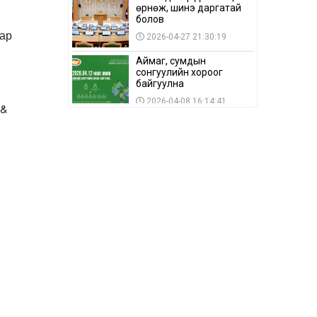
өрнөж, шинэ даргатай
болов
аар
2026-04-27 21:30:19
Аймаг, сумдын
сонгуулийн хороог
байгуулна
2026-04-08 16:14:41
 &
Сонгуулийн хуулийн
зөрчил, шалгах,
шийдвэрлэх
ажиллагааны талаар
2026-04-08 16:09:26
хэлэлцлээ
“Дэлхийн мөнгөний
долоо хоног-2026” аян
Төв аймагт үргэлжилж
байна
2026-04-03 12:00:00
BTS-ийн тоглолтыг
Netflix дэлхий даяар
шууд дамжуулна
2026-03-08 16:04:00
14