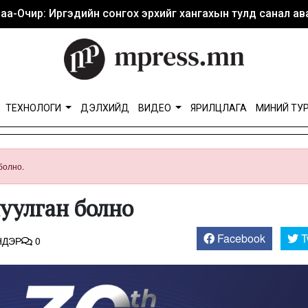
аа-Очир: Иргэдийн сонгох эрхийг хангахын тулд санал ава
ТЕХНОЛОГИ
ДЭЛХИЙД
ВИДЕО
ЯРИЛЦЛАГА
МИНИЙ ТУ
болно.
уулган болно
Facebook
T
НДЭР
0