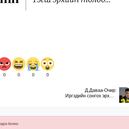
0
0
0
0
Д.Даваа-Очир:
Иргэдийн сонгох эрхийг
хангахын тулд санал
авах олон хэлбэр
нэвтрүүлэх
шаардлагатай
эдээ болно.