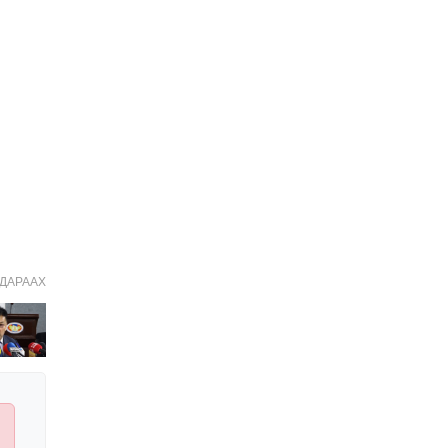
Иргэдийн
төлөөлөгчдийн хурлын
2026 оны нөхөн сонгууль
6 дугаар сарын 21-нд
2026-03-05 11:36:28
болно
Д.Тэгшбаяр: НҮБ-ын
тогтоол санаачилж,
батлуулсан нь Монгол
Улсын манлайллыг олон
2026-03-04 09:00:00
улсад таниулсан
Ерөнхийлөгч өө, жоомоо
алах гээд байшингаа
шатаав!
2026-02-27 16:40:00
2
ДАРААХ
Улс төрийн намуудын
2025 оны тайлан олон
нийтэд ил боллоо
2026-02-27 14:48:26
ХОРИОТОЙ!
2026-02-25 13:40:04