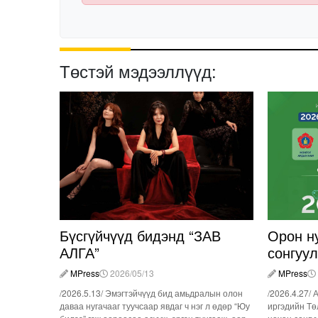
Төстэй мэдээллүүд:
Бүсгүйчүүд бидэнд “ЗАВ
Орон н
АЛГА”
сонгуу
MPress
2026/05/13
MPress
/2026.5.13/ Эмэгтэйчүүд бид амьдралын олон
/2026.4.27/ 
даваа нугачааг туучсаар явдаг ч нэг л өдөр “Юу
иргэдийн Тө