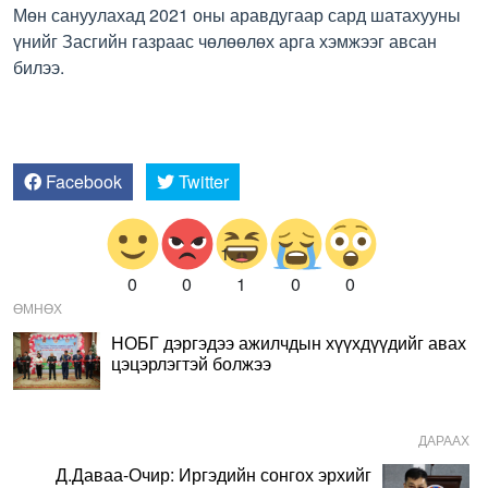
Мөн сануулахад 2021 оны аравдугаар сард шатахууны
үнийг Засгийн газраас чөлөөлөх арга хэмжээг авсан
билээ.
Facebook
Twitter
0
0
1
0
0
ӨМНӨХ
НОБГ дэргэдээ ажилчдын хүүхдүүдийг авах
цэцэрлэгтэй болжээ
ДАРААХ
Д.Даваа-Очир: Иргэдийн сонгох эрхийг