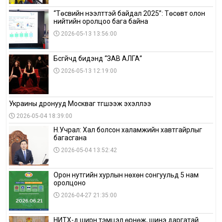
“Төсвийн нээлттэй байдал 2025”: Төсөвт олон
нийтийн оролцоо бага байна
2026-05-13 13:56:00
Бүсгүйчүүд бидэнд “ЗАВ АЛГА”
2026-05-13 12:19:00
Украины дронууд Москваг түгшээж эхэллээ
2026-05-04 18:39:00
Н.Учрал: Хал болсон халамжийн хавтгайрлыг
багасгана
2026-05-04 13:52:42
Орон нутгийн хурлын нөхөн сонгуульд 5 нам
оролцоно
2026-04-27 21:35:00
НИТХ-д ширүүн тэмцэл өрнөж, шинэ даргатай