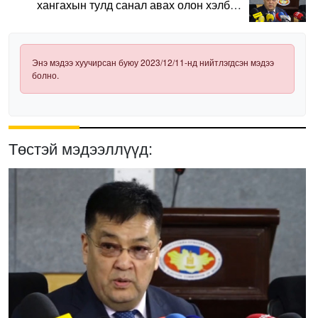
хангахын тулд санал авах олон хэлбэр
нэвтрүүлэх шаардлагатай
Энэ мэдээ хуучирсан буюу 2023/12/11-нд нийтлэгдсэн мэдээ
болно.
Төстэй мэдээллүүд: