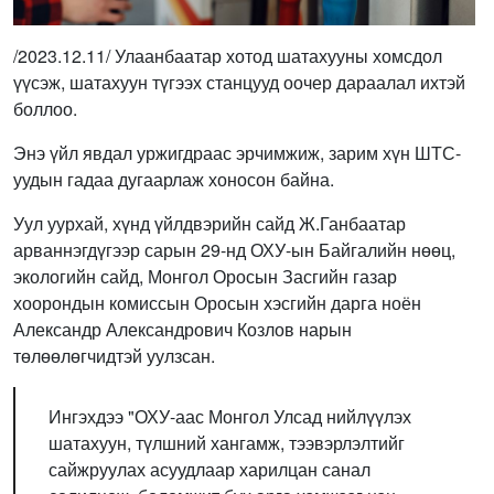
/2023.12.11/ Улаанбаатар хотод шатахууны хомсдол
үүсэж, шатахуун түгээх станцууд оочер дараалал ихтэй
боллоо.
Энэ үйл явдал уржигдраас эрчимжиж, зарим хүн ШТС-
уудын гадаа дугаарлаж хоносон байна.
Уул уурхай, хүнд үйлдвэрийн сайд Ж.Ганбаатар
арваннэгдүгээр сарын 29-нд ОХУ-ын Байгалийн нөөц,
экологийн сайд, Монгол Оросын Засгийн газар
хоорондын комиссын Оросын хэсгийн дарга ноён
Александр Александрович Козлов нарын
төлөөлөгчидтэй уулзсан.
Ингэхдээ "ОХУ-аас Монгол Улсад нийлүүлэх
шатахуун, түлшний хангамж, тээвэрлэлтийг
сайжруулах асуудлаар харилцан санал