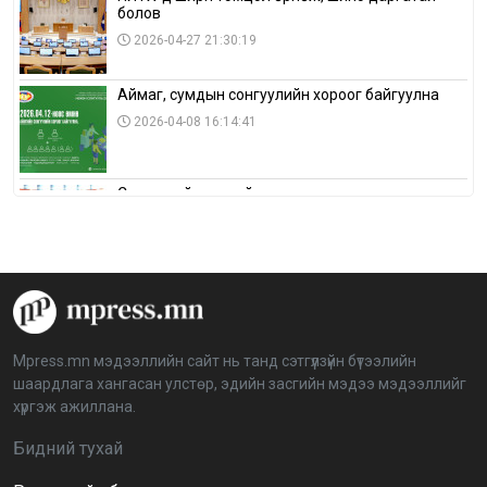
болов
2026-04-27 21:30:19
Аймаг, сумдын сонгуулийн хороог байгуулна
2026-04-08 16:14:41
Сонгуулийн хуулийн зөрчил, шалгах,
шийдвэрлэх ажиллагааны талаар хэлэлцлээ
2026-04-08 16:09:26
“Дэлхийн мөнгөний долоо хоног-2026” аян Төв
аймагт үргэлжилж байна
2026-04-03 12:00:00
Mpress.mn мэдээллийн сайт нь танд сэтгүүлзүйн бүтээлийн
шаардлага хангасан улстөр, эдийн засгийн мэдээ мэдээллийг
BTS-ийн тоглолтыг Netflix дэлхий даяар шууд
хүргэж ажиллана.
дамжуулна
2026-03-08 16:04:00
14
Бидний тухай