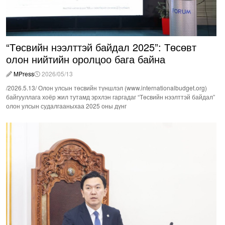
“Төсвийн нээлттэй байдал 2025”: Төсөвт
олон нийтийн оролцоо бага байна
MPress
2026/05/13
/2026.5.13/ Олон улсын төсвийн түншлэл (www.internationalbudget.org)
байгууллага хоёр жил тутамд эрхлэн гаргадаг “Төсвийн нээлттэй байдал”
олон улсын судалгааныхаа 2025 оны дүнг