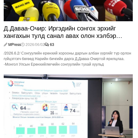
Д.Даваа-Очир: Иргэдийн сонгох эрхийг
хангахын тулд санал авах олон хэлбэр
нэвтрүүлэх шаардлагатай
MPress
2026/06/02
63
/2026.6.2/ Сонгуулийн ерөнхий хорооны даргын албан үүргийг түр орлон
гүйцэтгэгч бөгөөд Нарийн бичгийн дарга Д.Даваа-Очиртой ярилцлаа.
-Монгол Улсын Ерөнхийлөгчийн сонгуулийн тухай хуульд