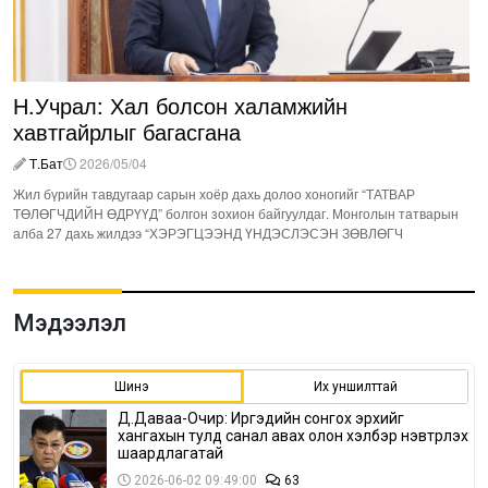
Н.Учрал: Хал болсон халамжийн
хавтгайрлыг багасгана
Т.Бат
2026/05/04
Жил бүрийн тавдугаар сарын хоёр дахь долоо хоногийг “ТАТВАР
ТӨЛӨГЧДИЙН ӨДРҮҮД” болгон зохион байгуулдаг. Монголын татварын
алба 27 дахь жилдээ “ХЭРЭГЦЭЭНД ҮНДЭСЛЭСЭН ЗӨВЛӨГЧ
Мэдээлэл
Шинэ
Их уншилттай
Д.Даваа-Очир: Иргэдийн сонгох эрхийг
хангахын тулд санал авах олон хэлбэр нэвтрүүлэх
шаардлагатай
2026-06-02 09:49:00
63