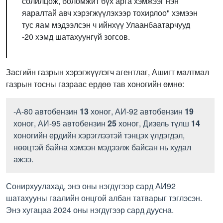
солилцож, боломжит бүх арга хэмжээг нэн
яаралтай авч хэрэгжүүлэхээр тохирлоо" хэмээн
тус яам мэдээлсэн ч ийнхүү Улаанбаатарчууд
-20 хэмд шатахуунгүй зогсов.
Засгийн газрын хэрэгжүүлэгч агентлаг, Ашигт малтмал
газрын тосны газраас ердөө тав хоногийн өмнө:
-А-80 автобензин
13
хоног, АИ-92 автобензин
19
хоног, АИ-95 автобензин
25
хоног, Дизель түлш
14
хоногийн ердийн хэрэглээтэй тэнцэх үлдэгдэл,
нөөцтэй байна хэмээн мэдээлж байсан нь худал
ажээ.
Сонирхуулахад, энэ оны нэгдүгээр сард АИ92
шатахууны гаалийн онцгой албан татварыг тэглэсэн.
Энэ хугацаа 2024 оны нэгдүгээр сард дуусна.