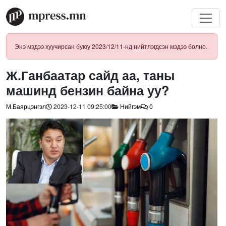
Энэ мэдээ хуучирсан буюу 2023/12/11-нд нийтлэгдсэн мэдээ болно.
Ж.Ганбаатар сайд аа, таны
машинд бензин байна уу?
М.Баярцэнгэл
2023-12-11 09:25:00
Нийгэм
0