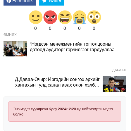
Facebook
Twitter
0
0
0
0
0
ӨМНӨХ
“Нэгдсэн менежментийн тогтолцооны
дотоод аудитор” гэрчилгээг гардууллаа
ДАРААХ
Д.Даваа-Очир: Иргэдийн сонгох эрхийг
хангахын тулд санал авах олон хэлбэр
нэвтрүүлэх шаардлагатай
Энэ мэдээ хуучирсан буюу 2024/12/20-нд нийтлэгдсэн мэдээ
болно.