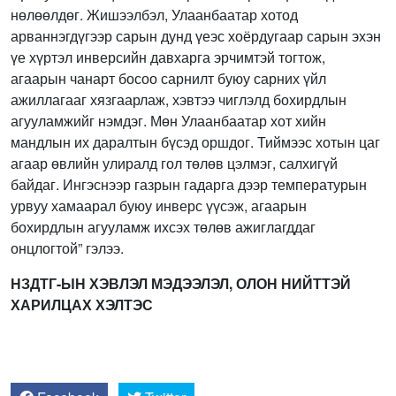
нөлөөлдөг. Жишээлбэл, Улаанбаатар хотод
арваннэгдүгээр сарын дунд үеэс хоёрдугаар сарын эхэн
үе хүртэл инверсийн давхарга эрчимтэй тогтож,
агаарын чанарт босоо сарнилт буюу сарних үйл
ажиллагааг хязгаарлаж, хэвтээ чиглэлд бохирдлын
агууламжийг нэмдэг. Мөн Улаанбаатар хот хийн
мандлын их даралтын бүсэд оршдог. Тиймээс хотын цаг
агаар өвлийн улиралд гол төлөв цэлмэг, салхигүй
байдаг. Ингэснээр газрын гадарга дээр температурын
урвуу хамаарал буюу инверс үүсэж, агаарын
бохирдлын агууламж ихсэх төлөв ажиглагддаг
онцлогтой” гэлээ.
НЗДТГ-ЫН ХЭВЛЭЛ МЭДЭЭЛЭЛ, ОЛОН НИЙТТЭЙ
ХАРИЛЦАХ ХЭЛТЭС