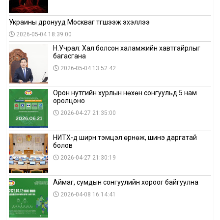
Украины дронууд Москваг түгшээж эхэллээ
2026-05-04 18:39:00
Н.Учрал: Хал болсон халамжийн хавтгайрлыг
багасгана
2026-05-04 13:52:42
Орон нутгийн хурлын нөхөн сонгуульд 5 нам
оролцоно
2026-04-27 21:35:00
НИТХ-д ширүүн тэмцэл өрнөж, шинэ даргатай
болов
2026-04-27 21:30:19
Аймаг, сумдын сонгуулийн хороог байгуулна
2026-04-08 16:14:41