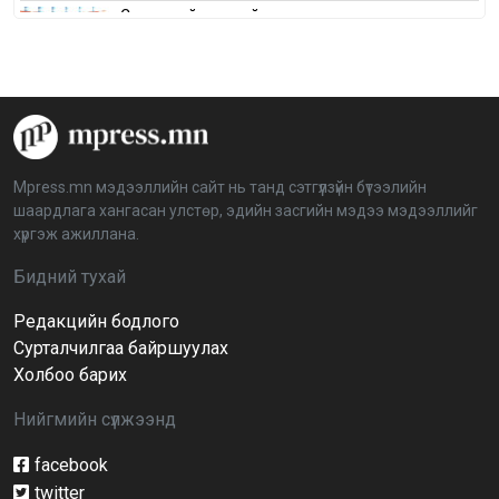
Сонгуулийн хуулийн зөрчил, шалгах,
шийдвэрлэх ажиллагааны талаар хэлэлцлээ
2026-04-08 16:09:26
“Дэлхийн мөнгөний долоо хоног-2026” аян Төв
аймагт үргэлжилж байна
2026-04-03 12:00:00
Mpress.mn мэдээллийн сайт нь танд сэтгүүлзүйн бүтээлийн
шаардлага хангасан улстөр, эдийн засгийн мэдээ мэдээллийг
BTS-ийн тоглолтыг Netflix дэлхий даяар шууд
хүргэж ажиллана.
дамжуулна
2026-03-08 16:04:00
14
Бидний тухай
Редакцийн бодлого
Иргэдийн төлөөлөгчдийн хурлын 2026 оны
нөхөн сонгууль 6 дугаар сарын 21-нд болно
Сурталчилгаа байршуулах
2026-03-05 11:36:28
Холбоо барих
Нийгмийн сүлжээнд
Д.Тэгшбаяр: НҮБ-ын тогтоол санаачилж,
батлуулсан нь Монгол Улсын манлайллыг олон
улсад таниулсан
facebook
2026-03-04 09:00:00
twitter