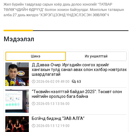
Жил бүрийн тавдугаар сарын хоёр дахь долоо хоногийг “ТАТВАР
ТӨЛӨГЧДИЙН ӨДРҮҮД” болгон зохион байгуулдаг. Монголын татварын
алба 27 дахь жилдээ “ХЭРЭГЦЭЭНД ҮНДЭСЛЭСЭН ЗӨВЛӨГЧ
Мэдээлэл
Шинэ
Их уншилттай
Д.Даваа-Очир: Иргэдийн сонгох эрхийг
хангахын тулд санал авах олон хэлбэр нэвтрүүлэх
шаардлагатай
2026-06-02 09:49:00
63
“Төсвийн нээлттэй байдал 2025”: Төсөвт олон
нийтийн оролцоо бага байна
2026-05-13 13:56:00
Бүсгүйчүүд бидэнд “ЗАВ АЛГА”
2026-05-13 12:19:00