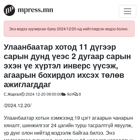
Энэ мэдээ хуучирсан буюу 2024/12/20-нд нийтлэгдсэн мэдээ болно.
Улаанбаатар хотод 11 дүгээр
сарын дунд үеэс 2 дугаар сарын
эхэн үе хүртэл инверс үүсэж,
агаарын бохирдол ихсэх төлөв
ажиглагддаг
С.Жаргал
2024-12-20 09:00:00
Хот
0
/2024.12.20/
Улаанбаатар хотын хэмжээнд 19 цэгт агаарын чанарын
хяналт, шинжилгээг 24 цагийн турш тасралтгүй явуулж,
үр дүнг олон нийтэд мэдээлж байгаа билээ. Энэ