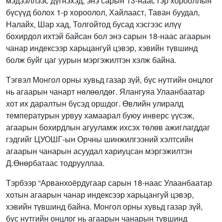
мэдээллээс дүгнэхэд, энэ сарын 13-наас гэр хорооллын
бүсүүд болох 1-р хороолол, Хайлааст, Таван буудал,
Налайх, Шар хад, Толгойтод бусад хэсгээс илүү
бохирдол ихтэй байсан бол энэ сарын 18-наас агаарын
чанар индексээр харьцангуй цэвэр, хэвийн түвшинд
болж буйг цаг уурын мэргэжилтэн хэлж байна.
Тэгвэл Монгол орны хувьд газар зүй, бүс нутгийн онцлог
нь агаарын чанарт нөлөөлдөг. Ялангуяа Улаанбаатар
хот их даралтын бүсэд оршдог. Өвлийн улиралд
температурын урвуу хамаарал буюу инверс үүсэж,
агаарын бохирдлын агууламж ихсэх төлөв ажиглагддаг
гэдгийг ЦУОШГ-ын Орчны шинжилгээний хэлтсийн
агаарын чанарын асуудал хариуцсан мэргэжилтэн
Д.Өнөрбатаас тодрууллаа.
Тэрбээр “Арванхоёрдугаар сарын 18-наас Улаанбаатар
хотын агаарын чанар индексээр харьцангуй цэвэр,
хэвийн түвшинд байна. Монгол орны хувьд газар зүй,
бүс нутгийн онцлог нь агаарын чанарын түвшинд