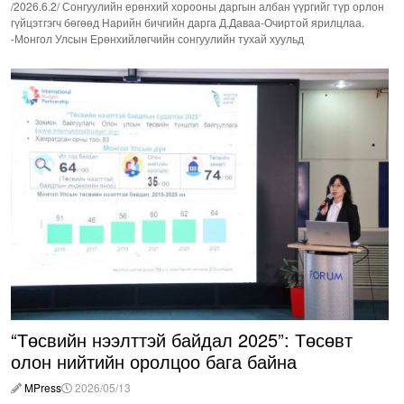
/2026.6.2/ Сонгуулийн ерөнхий хорооны даргын албан үүргийг түр орлон
гүйцэтгэгч бөгөөд Нарийн бичгийн дарга Д.Даваа-Очиртой ярилцлаа.
-Монгол Улсын Ерөнхийлөгчийн сонгуулийн тухай хуульд
“Төсвийн нээлттэй байдал 2025”: Төсөвт
олон нийтийн оролцоо бага байна
MPress
2026/05/13