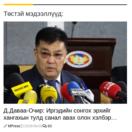
Төстэй мэдээллүүд:
Д.Даваа-Очир: Иргэдийн сонгох эрхийг
хангахын тулд санал авах олон хэлбэр
нэвтрүүлэх шаардлагатай
MPress
2026/06/02
63