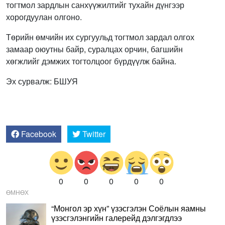
тогтмол зардлын санхүүжилтийг тухайн дүнгээр
хорогдуулан олгоно.
Төрийн өмчийн их сургуульд тогтмол зардал олгох
замаар оюутны байр, суралцах орчин, багшийн
хөгжлийг дэмжих тогтолцоог бүрдүүлж байна.
Эх сурвалж: БШУЯ
Facebook
Twitter
0
0
0
0
0
ӨМНӨХ
“Монгол эр хүн” үзэсгэлэн Соёлын яамны
үзэсгэлэнгийн галерейд дэлгэгдлээ