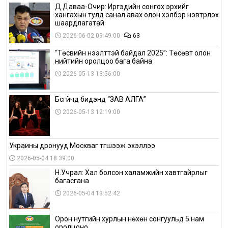
Д.Даваа-Очир: Иргэдийн сонгох эрхийг
хангахын тулд санал авах олон хэлбэр нэвтрүүлэх
шаардлагатай
2026-06-02 09:49:00
63
“Төсвийн нээлттэй байдал 2025”: Төсөвт олон
нийтийн оролцоо бага байна
2026-05-13 13:56:00
Бүсгүйчүүд бидэнд “ЗАВ АЛГА”
2026-05-13 12:19:00
Украины дронууд Москваг түгшээж эхэллээ
2026-05-04 18:39:00
Н.Учрал: Хал болсон халамжийн хавтгайрлыг
багасгана
2026-05-04 13:52:42
Орон нутгийн хурлын нөхөн сонгуульд 5 нам
оролцоно