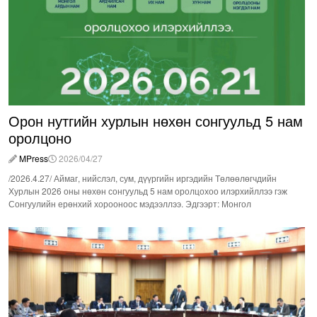
Орон нутгийн хурлын нөхөн сонгуульд 5 нам
оролцоно
MPress
2026/04/27
/2026.4.27/ Аймаг, нийслэл, сум, дүүргийн иргэдийн Төлөөлөгчдийн
Хурлын 2026 оны нөхөн сонгуульд 5 нам оролцохоо илэрхийллээ гэж
Сонгуулийн ерөнхий хорооноос мэдээллээ. Эдгээрт: Монгол