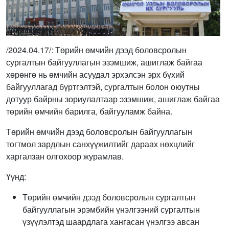
/2024.04.17/: Төрийн өмчийн дээд боловсролын
сургалтын байгууллагын эзэмшиж, ашиглаж байгаа
хөрөнгө нь өмчийн асуудал эрхэлсэн эрх бүхий
байгууллагад бүртгэлтэй, сургалтын болон оюутны
дотуур байрны зориулалтаар эзэмшиж, ашиглаж байгаа
төрийн өмчийн барилга, байгууламж байна.
Төрийн өмчийн дээд боловсролын байгууллагын
тогтмол зардлын санхүүжилтийг дараах нөхцлийг
харгалзан олгохоор журамлав.
Үүнд:
Төрийн өмчийн дээд боловсролын сургалтын
байгууллагын эрэмбийн үнэлгээний сургалтын
үзүүлэлтэд шаардлага хангасан үнэлгээ авсан