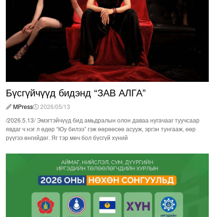
Бүсгүйчүүд бидэнд “ЗАВ АЛГА”
MPress
2026/05/13
/2026.5.13/ Эмэгтэйчүүд бид амьдралын олон даваа нугачааг туучсаар
явдаг ч нэг л өдөр “Юу билээ” гэж өөрөөсөө асууж, эргэн тунгааж, өөр
рүүгээ өнгийдөг. Яг тэр мөч бол бүсгүй хүний