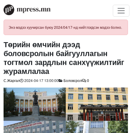
Энэ мэдээ хуучирсан буюу 2024/04/17-нд нийтлэгдсэн мэдээ болно.
Төрийн өмчийн дээд
боловсролын байгууллагын
тогтмол зардлын санхүүжилтийг
журамлалаа
С.Жаргал
2024-04-17 13:00:00
Боловсрол
0