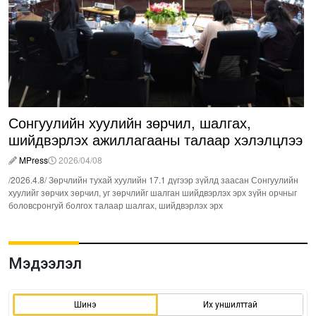
Сонгуулийн хуулийн зөрчил, шалгах,
шийдвэрлэх ажиллагааны талаар хэлэлцлээ
MPress
2026/04/08
/2026.4.8/ Зөрчлийн тухай хуулийн 17.1 дүгээр зүйлд заасан Сонгуулийн
хуулийг зөрчих зөрчил, уг зөрчлийг шалган шийдвэрлэх эрх зүйн орчныг
боловсронгуй болгох талаар шалгах, шийдвэрлэх эрх
Мэдээлэл
Шинэ
Их уншилттай