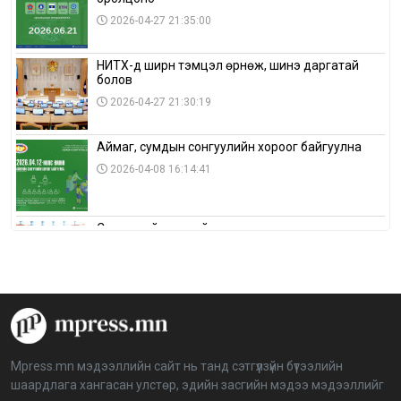
2026-04-27 21:35:00
НИТХ-д ширүүн тэмцэл өрнөж, шинэ даргатай
болов
2026-04-27 21:30:19
Аймаг, сумдын сонгуулийн хороог байгуулна
2026-04-08 16:14:41
Сонгуулийн хуулийн зөрчил, шалгах,
шийдвэрлэх ажиллагааны талаар хэлэлцлээ
2026-04-08 16:09:26
“Дэлхийн мөнгөний долоо хоног-2026” аян Төв
аймагт үргэлжилж байна
2026-04-03 12:00:00
Mpress.mn мэдээллийн сайт нь танд сэтгүүлзүйн бүтээлийн
шаардлага хангасан улстөр, эдийн засгийн мэдээ мэдээллийг
BTS-ийн тоглолтыг Netflix дэлхий даяар шууд