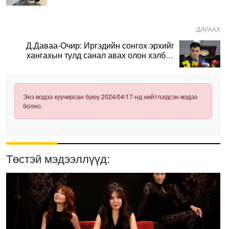
ДАРААХ
Д.Даваа-Очир: Иргэдийн сонгох эрхийг
хангахын тулд санал авах олон хэлбэр
нэвтрүүлэх шаардлагатай
Энэ мэдээ хуучирсан буюу 2024/04/17-нд нийтлэгдсэн мэдээ
болно.
Төстэй мэдээллүүд: