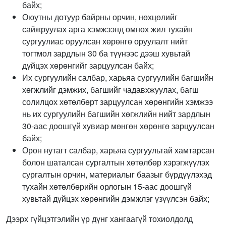
байх;
Оюутны дотуур байрны орчин, нөхцөлийг
сайжруулах арга хэмжээнд өмнөх жил тухайн
сургуулиас оруулсан хөрөнгө оруулалт нийт
тогтмол зардлын 30 ба түүнээс дээш хувьтай
дүйцэх хөрөнгийг зарцуулсан байх;
Их сургуулийн салбар, харьяа сургуулийн багшийн
хөгжлийг дэмжих, багшийг чадавхжуулах, багш
солилцох хөтөлбөрт зарцуулсан хөрөнгийн хэмжээ
нь их сургуулийн багшийн хөгжлийн нийт зардлын
30-аас доошгүй хувиар мөнгөн хөрөнгө зарцуулсан
байх;
Орон нутагт салбар, харьяа сургуультай хамтарсан
болон шаталсан сургалтын хөтөлбөр хэрэгжүүлэх
сургалтын орчин, материалыг баазыг бүрдүүлэхэд
тухайн хөтөлбөрийн орлогын 15-аас доошгүй
хувьтай дүйцэх хөрөнгийн дэмжлэг үзүүлсэн байх;
Дээрх гүйцэтгэлийн үр дүнг хангаагүй тохиолдолд