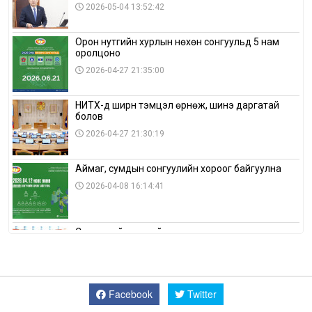
2026-05-04 13:52:42
Орон нутгийн хурлын нөхөн сонгуульд 5 нам
оролцоно
2026-04-27 21:35:00
НИТХ-д ширүүн тэмцэл өрнөж, шинэ даргатай
болов
2026-04-27 21:30:19
Аймаг, сумдын сонгуулийн хороог байгуулна
2026-04-08 16:14:41
Сонгуулийн хуулийн зөрчил, шалгах,
шийдвэрлэх ажиллагааны талаар хэлэлцлээ
2026-04-08 16:09:26
Facebook
Twitter
“Дэлхийн мөнгөний долоо хоног-2026” аян Төв
аймагт үргэлжилж байна