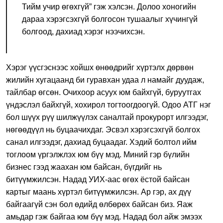
Тийм учир өгөхгүй” гэж хэлсэн. Долоо хоногийн
дараа хэрэгсэхгүй болгосон тушаалыг хүчингүй
болгоод, дахиад хэрэг нээчихсэн.
Хэрэг үүсгэснээс хойшх өнөөдрийг хүртэлх дөрвөн
жилийн хугацаанд би гуравхан удаа л намайг дуудаж,
тайлбар өгсөн. Очихоор асуух юм байхгүй, буруутгах
үндэслэл байхгүй, хохирол тогтоогдоогүй. Одоо АТГ нэг
бол шүүх рүү шилжүүлэх саналтай прокурорт илгээдэг,
нөгөөдүүл нь буцаачихдаг. Эсвэл хэрэгсэхгүй болгох
санал илгээдэг, дахиад буцаадаг. Хэдий болтол ийм
тоглоом үргэлжлэх юм бүү мэд. Миний гэр бүлийн
бизнес гээд жаахан юм байсан, бүгдийг нь
битүүмжилсэн. Надад УИХ-аас өгөх ёстой байсан
картыг маань хүртэл битүүмжилсэн. Ар гэр, ах дүү
байгаагүй сэн бол өдийд өлбөрөх байсан биз. Яаж
амьдар гэж байгаа юм бүү мэд. Надад бол айж эмээх