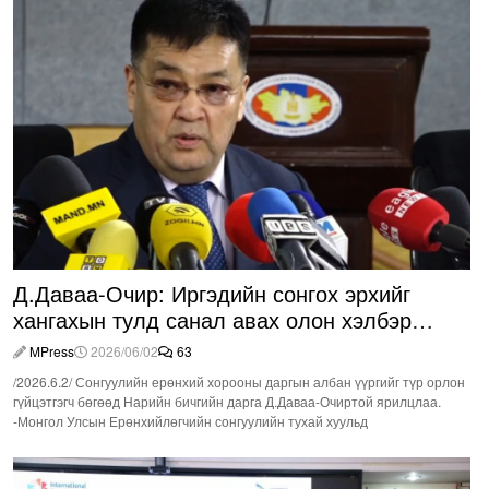
Д.Даваа-Очир: Иргэдийн сонгох эрхийг
хангахын тулд санал авах олон хэлбэр
нэвтрүүлэх шаардлагатай
MPress
2026/06/02
63
/2026.6.2/ Сонгуулийн ерөнхий хорооны даргын албан үүргийг түр орлон
гүйцэтгэгч бөгөөд Нарийн бичгийн дарга Д.Даваа-Очиртой ярилцлаа.
-Монгол Улсын Ерөнхийлөгчийн сонгуулийн тухай хуульд