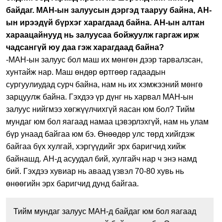
байдаг. МАН-ын залуусын дэргэд тааруу байна, АН-
ын ирээдүй бүрхэг харагдаад байна. АН-ын алтан
хараацайнууд нь залуусаа бойжуулж гаргаж ирж
чадсангүй юу даа гэж харагдаад байна?
-МАН-ын залуус бол маш их мөнгөн дээр тарвалзсан,
хунтайж нар. Маш өндөр өртгөөр гадаадын
сургуулиудад сурч байна, нам нь их хэмжээний мөнгө
зарцуулж байна. Гэхдээ үр дүнг нь харвал МАН-ын
залуус нийгмээ хөгжүүлчихгүй яасан юм бол? Тийм
мундаг юм бол яагаад намаа цэвэрлэхгүй, нам нь улам
бүр унаад байгаа юм бэ. Өнөөдөр улс төрд хийгдэж
байгаа бүх хулгай, хэргүүдийг эрх баригчид хийж
байнашд. АН-д асуудал бий, хулгайч нар ч энэ намд
бий. Гэхдээ хувиар нь аваад үзвэл 70-80 хувь нь
өнөөгийн эрх баригчид дунд байгаа.
Тийм мундаг залуус МАН-д байдаг юм бол яагаад