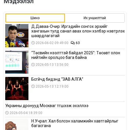
Мэдээлэл
Шинэ
Их уншилттай
Д.Даваа-Очир: Иргэдийн сонгох эрхийг
хангахын тулд санал авах олон хэлбэр нэвтрүүлэх
шаардлагатай
2026-06-02 09:49:00
63
“Төсвийн нээлттэй байдал 2025”: Төсөвт олон
нийтийн оролцоо бага байна
2026-05-13 13:56:00
Бүсгүйчүүд бидэнд “ЗАВ АЛГА”
2026-05-13 12:19:00
Украины дронууд Москваг түгшээж эхэллээ
2026-05-04 18:39:00
Н.Учрал: Хал болсон халамжийн хавтгайрлыг
багасгана