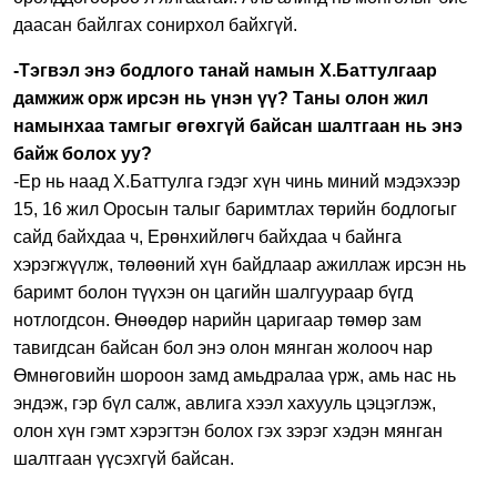
даасан байлгах сонирхол байхгүй.
-Тэгвэл энэ бодлого танай намын Х.Баттулгаар
дамжиж орж ирсэн нь үнэн үү? Таны олон жил
намынхаа тамгыг өгөхгүй байсан шалтгаан нь энэ
байж болох уу?
-Ер нь наад Х.Баттулга гэдэг хүн чинь миний мэдэхээр
15, 16 жил Оросын талыг баримтлах төрийн бодлогыг
сайд байхдаа ч, Ерөнхийлөгч байхдаа ч байнга
хэрэгжүүлж, төлөөний хүн байдлаар ажиллаж ирсэн нь
баримт болон түүхэн он цагийн шалгуураар бүгд
нотлогдсон. Өнөөдөр нарийн царигаар төмөр зам
тавигдсан байсан бол энэ олон мянган жолооч нар
Өмнөговийн шороон замд амьдралаа үрж, амь нас нь
эндэж, гэр бүл салж, авлига хээл хахууль цэцэглэж,
олон хүн гэмт хэрэгтэн болох гэх зэрэг хэдэн мянган
шалтгаан үүсэхгүй байсан.