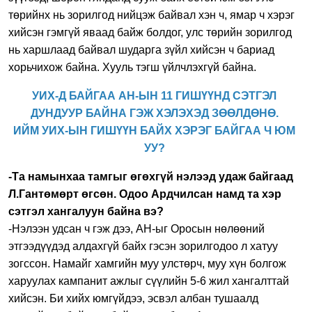
төрийнх нь зорилгод нийцэж байвал хэн ч, ямар ч хэрэг
хийсэн гэмгүй яваад байж болдог, улс төрийн зорилгод
нь харшлаад байвал шударга зүйл хийсэн ч бариад
хорьчихож байна. Хууль тэгш үйлчлэхгүй байна.
УИХ-Д БАЙГАА АН-ЫН 11 ГИШҮҮНД СЭТГЭЛ
ДУНДУУР БАЙНА ГЭЖ ХЭЛЭХЭД ЗӨӨЛДӨНӨ.
ИЙМ УИХ-ЫН ГИШҮҮН БАЙХ ХЭРЭГ БАЙГАА Ч ЮМ
УУ?
-Та намынхаа тамгыг өгөхгүй нэлээд удаж байгаад
Л.Гантөмөрт өгсөн. Одоо Ардчилсан намд та хэр
сэтгэл хангалуун байна вэ?
-Нэлээн удсан ч гэж дээ, АН-ыг Оросын нөлөөний
этгээдүүдэд алдахгүй байх гэсэн зорилгодоо л хатуу
зогссон. Намайг хамгийн муу улстөрч, муу хүн болгож
харуулах кампанит ажлыг сүүлийн 5-6 жил хангалттай
хийсэн. Би хийх юмгүйдээ, эсвэл албан тушаалд