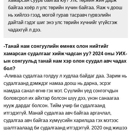
хамарсан суурь байгаа юу? Улс төрийн жин дарж
байгаа хоёр л улс төрийн хүчин байгаа. Яаж ч доош
нь хийлээ гээд, могой гурав тасравч гүрвэлийн
дайтай гэдэг шиг энэ улс төрийн хүчнийг үгүйсгэж
чадахгүй л дээ.
-Танай нам сонгуулийн өмнөх олон нийтийг
хамарсан судалгааг хийж чадсан уу? 2024 оны УИХ-
ын сонгуульд танай нам хэр олон суудал авч чадах
бол?
-Аливаа судалгаа голдуу л худлаа байдаг даа. Зарим нь
судалгаанд дэмждэг намаа доош нь дарна, эсрэг
намдаа санал өгнө гэх мэт. Сүүлийн үед сонгогчдын
боловсрол их айхтар болсон шүү дээ, үнэн санаагаа
нууж дардаг болсон. Тийм учир би судалгаанд
итгэдэггүй. Манай судалгаа авч байгаа аргачлал,
судалгаа авч байгаа хүмүүсийн харилцаа гэх мэтээс
шалтгаалаад би судалгаанд итгэдэггүй. 2020 онд жишээ