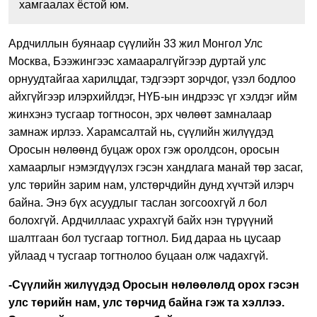
хамгаалах ёстой юм.
Ардчиллын буянаар сүүлийн 33 жил Монгол Улс
Москва, Бээжингээс хамааралгүйгээр дуртай улс
орнуудтайгаа харилцдаг, тэдгээрт зорчдог, үзэл бодлоо
айхгүйгээр илэрхийлдэг, НҮБ-ын индрээс үг хэлдэг ийм
жинхэнэ тусгаар тогтносон, эрх чөлөөт замналаар
замнаж ирлээ. Харамсалтай нь, сүүлийн жилүүдэд
Оросын нөлөөнд буцаж орох гэж оролдсон, оросын
хамаарлыг нэмэгдүүлэх гэсэн хандлага манай төр засаг,
улс төрийн зарим нам, улстөрчдийн дунд хүчтэй илэрч
байна. Энэ бүх асуудлыг таслан зогсоохгүй л бол
болохгүй. Ардчиллаас ухрахгүй байх нэн түрүүний
шалтгаан бол тусгаар тогтнол. Бид дараа нь цусаар
уйлаад ч тусгаар тогтнолоо буцаан олж чадахгүй.
-Сүүлийн жилүүдэд Оросын нөлөөлөлд орох гэсэн
улс төрийн нам, улс төрчид байна гэж та хэллээ.