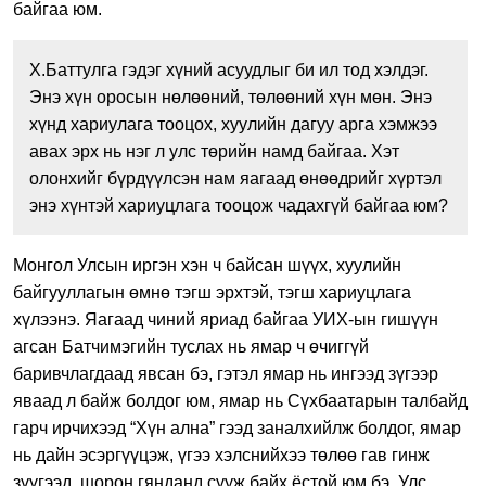
байгаа юм.
Х.Баттулга гэдэг хүний асуудлыг би ил тод хэлдэг.
Энэ хүн оросын нөлөөний, төлөөний хүн мөн. Энэ
хүнд хариулага тооцох, хуулийн дагуу арга хэмжээ
авах эрх нь нэг л улс төрийн намд байгаа. Хэт
олонхийг бүрдүүлсэн нам яагаад өнөөдрийг хүртэл
энэ хүнтэй хариуцлага тооцож чадахгүй байгаа юм?
Монгол Улсын иргэн хэн ч байсан шүүх, хуулийн
байгууллагын өмнө тэгш эрхтэй, тэгш хариуцлага
хүлээнэ. Яагаад чиний яриад байгаа УИХ-ын гишүүн
агсан Батчимэгийн туслах нь ямар ч өчиггүй
баривчлагдаад явсан бэ, гэтэл ямар нь ингээд зүгээр
яваад л байж болдог юм, ямар нь Сүхбаатарын талбайд
гарч ирчихээд “Хүн ална” гээд заналхийлж болдог, ямар
нь дайн эсэргүүцэж, үгээ хэлснийхээ төлөө гав гинж
зүүгээд, шорон гянданд сууж байх ёстой юм бэ. Улс