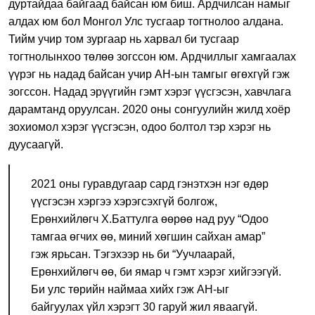
дуртайдаа байгаад байсан юм биш. Ардчилсан намыг
алдах юм бол Монгол Улс тусгаар тогтнолоо алдана.
Тийм учир том зургаар нь харвал би тусгаар
тогтнолынхоо төлөө зогссон юм. Ардчиллыг хамгаалах
үүрэг нь надад байсан учир АН-ын тамгыг өгөхгүй гэж
зогссон. Надад эрүүгийн гэмт хэрэг үүсгэсэн, хавчлага
дарамтанд оруулсан. 2020 оны сонгуулийн жилд хоёр
зохиомол хэрэг үүсгэсэн, одоо болтол тэр хэрэг нь
дуусаагүй.
2021 оны гуравдугаар сард гэнэтхэн нэг өдөр
үүсгэсэн хэргээ хэрэгсэхгүй болгож,
Ерөнхийлөгч Х.Баттулга өөрөө над руу “Одоо
тамгаа өгчих өө, миний хөгшин сайхан амар”
гэж ярьсан. Тэгэхээр нь би “Уучлаарай,
Ерөнхийлөгч өө, би ямар ч гэмт хэрэг хийгээгүй.
Би улс төрийн наймаа хийх гэж АН-ыг
байгуулах үйл хэрэгт 30 гаруй жил яваагүй.