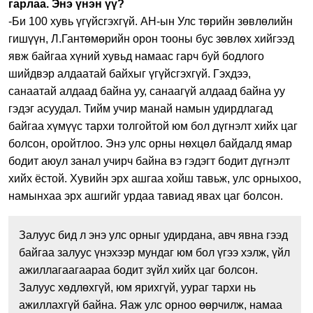
гарлаа. Энэ үнэн үү?
-Би 100 хувь үгүйсгэхгүй. АН-ын Улс төрийн зөвлөлийн
гишүүн, Л.Гантөмөрийн орон тооны бус зөвлөх хийгээд
явж байгаа хүний хувьд намаас гарч буй бодлого
шийдвэр алдаатай байхыг үгүйсгэхгүй. Гэхдээ,
санаатай алдаад байна уу, санаагүй алдаад байна уу
гэдэг асуудал. Тийм учир манай намын удирдлагад
байгаа хүмүүс тархи толгойтой юм бол дүгнэлт хийх цаг
болсон, оройтлоо. Энэ улс орны нөхцөл байдалд ямар
бодит аюул занал учирч байна вэ гэдэгт бодит дүгнэлт
хийх ёстой. Хувийн эрх ашгаа хойш тавьж, улс орныхоо,
намынхаа эрх ашгийг урдаа тавиад явах цаг болсон.
Залуус бид л энэ улс орныг удирдана, авч явна гээд
байгаа залуус үнэхээр мундаг юм бол үгээ хэлж, үйл
ажиллагаагаараа бодит зүйл хийх цаг болсон.
Залуус хөдлөхгүй, юм ярихгүй, уураг тархи нь
ажиллахгүй байна. Яаж улс орноо өөрчилж, намаа