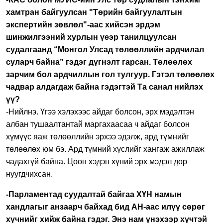
хамтран байгуулсан "Төрийн байгуулалтын
экспертийн зөвлөл"-аас хийсэн эрдэм
шинжилгээний хурлын үеэр танилцуулсан
судалгаанд “Монгол Улсад төлөөллийн ардчилал
суларч байна” гэдэг дүгнэлт гарсан. Төлөөлөх
зарчим бол ардчиллын гол тулгуур. Гэтэл төлөөлөх
чадвар алдагдаж байна гэдэгтэй Та санал нийлэх
үү?
-Нийлнэ. Үгээ хэлэхээс айдаг болсон, эрх мэдэлтэн
албан тушаалтантай маргахаасаа ч айдаг болсон
хүмүүс яаж төлөөллийн эрхээ эдэлж, ард түмнийг
төлөөлөх юм бэ. Ард түмний хүслийг хангаж ажиллаж
чадахгүй байна. Цөөн хэдэн хүний эрх мэдэл дор
нуугдчихсан.
-Парламентад суудалтай байгаа ХҮН намын
хандлагыг анзаарч байхад бид АН-аас илүү сөрөг
хүчнийг хийж байна гэдэг. Энэ нам үнэхээр хүчтэй