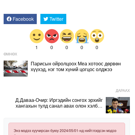
Facebook
Twitter
1
0
0
0
0
ӨМНӨХ
Парисын ойролцоох Меа хотоос дөрвөн
хүүхэд, нэг том хүний цогцос олджээ
ДАРААХ
Д.Даваа-Очир: Иргэдийн сонгох эрхийг
хангахын тулд санал авах олон хэлбэр
нэвтрүүлэх шаардлагатай
Энэ мэдээ хуучирсан буюу 2024/05/01-нд нийтлэгдсэн мэдээ