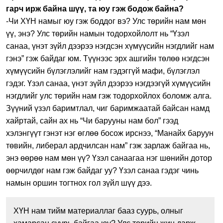
гарч ирж байна шүү, та юу гэж бодож байна?
-Чи ХҮН намыг юу гэж боддог вэ? Улс төрийн нам мөн
үү, энэ? Улс төрийн намын тодорхойлолт нь “Үзэл
санаа, үнэт зүйл дээрээ нэгдсэн хүмүүсийн нэгдлийг нам
гэнэ” гэж байдаг юм. Түүнээс эрх ашгийн төлөө нэгдсэн
хүмүүсийн бүлэглэлийг нам гэдэггүй мафи, бүлэглэл
гэдэг. Үзэл санаа, үнэт зүйл дээрээ нэгдээгүй хүмүүсийн
нэгдлийг улс төрийн нам гэж тодорхойлох боломж алга.
Зүүний үзэл баримтлал, чиг баримжаатай байсан намд
хайртай, сайн ах нь “Чи барууны нам бол” гээд
хэлэнгүүт гэнэт нэг өглөө босож ирснээ, “Манайх баруун
төвийн, либерал ардчилсан нам” гэж зарлаж байгаа нь,
энэ өөрөө нам мөн үү? Үзэл санаагаа нэг шөнийн дотор
өөрчилдөг нам гэж байдаг уу? Үзэл санаа гэдэг чинь
намын оршин тогтнох гол зүйл шүү дээ.
ХҮН нам тийм материаллаг бааз суурь, олныг