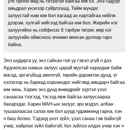
улс орноо өөд нь татахгүй байгаа юм бэ. Энэ гадуур
амьдрал үнэхээр сүйрлээшд. Тийм мундаг
залуустай нам юм бол яагаад ах нартайгаа нийлж
дээрэм, хулгай хийгээд байгаа юм бол. Жирийн нэг
залуугийнх нь сейфнээс 8 тэрбум төгрөг, өөр нэг
залуугийн оймсноос өчнөөн мянган доллар гарч
байна.
Энэ шударга уу, энэ сайхан гоё уу гэвэл үгүй л дээ.
Ардчилсан намын залуус царай муутай харагдаж байж
магад, аргагүйшд ажилгүй, төрийн дарамтан дунд, үг
хэлэхээр нь бариад хорьчихдог нийгэмд амьдарч байгаа
юм чинь. Харин энэ дунд өнөөдрийг хүртэл үзэл
санаагаа тээгээд, тэсээд явж байгаа залуусаараа
бахархдаг. Харин МАН-ын залуус эрх мэдэл, албан
тушаалаасаа салах юм бол шууд гудамжинд гарна, хэн
ч биш болно. Тэдэнд үнэт зүйл, үзэл санаа гэж байхгүй
учир, хайрлах зүйл байхгүй, бүх зүйлээ алдах учир хэн ч