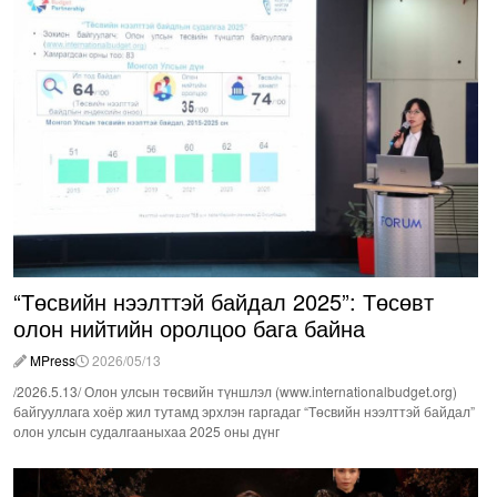
“Төсвийн нээлттэй байдал 2025”: Төсөвт
олон нийтийн оролцоо бага байна
MPress
2026/05/13
/2026.5.13/ Олон улсын төсвийн түншлэл (www.internationalbudget.org)
байгууллага хоёр жил тутамд эрхлэн гаргадаг “Төсвийн нээлттэй байдал”
олон улсын судалгааныхаа 2025 оны дүнг