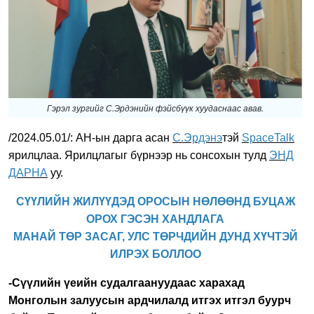
Гэрэл зургийг С.Эрдэнийн фэйсбүүк хуудаснаас авав.
/2024.05.01/: АН-ын дарга асан
С.Эрдэнэ
тэй
SpaceTalk
ярилцлаа. Ярилцлагыг бүрнээр нь сонсохын тулд
ЭНД
ДАРНА
уу.
СҮҮЛИЙН ЖИЛҮҮДЭД ОРОСЫН НӨЛӨӨНД БУЦАЖ
ОРОХ ГЭСЭН ХАНДЛАГА
МАНАЙ ТӨР ЗАСАГ, УЛС ТӨРЧДИЙН ДУНД ХҮЧТЭЙ
ИЛРЭХ БОЛЛОО
-Сүүлийн үеийн судалгаануудаас харахад
Монголын залуусын ардчилалд итгэх итгэл буурч