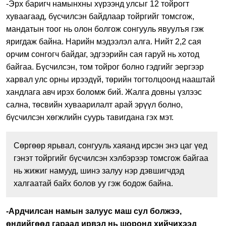
-Эрх баригч намынхны хүрээнд улсыг 12 тойрогт
хуваагаад, бүсчилсэн байдлаар тойргийг томсгож,
мандатын тоог нь олон болгож сонгууль явуулъя гэж
яригдаж байна. Нарийн мэдээлэл алга. Нийт 2,2 сая
орчим сонгогч байдаг, эдгээрийн сая гаруй нь хотод
байгаа. Бүсчилсэн, том тойрог болно гэдгийг эергээр
харвал улс орны ирээдүй, төрийн тогтолцоонд нааштай
хандлага авч ирэх боломж бий. Жалга довны үзлээс
сална, төсвийн хуваарилалт арай эрүүл болно,
бүсчилсэн хөгжлийн суурь тавигдана гэх мэт.
Сөргөөр ярьвал, сонгууль хаяанд ирсэн энэ цаг үед
гэнэт тойргийг бүсчилсэн хэлбэрээр томсгож байгаа
нь жижиг намууд, шинэ залуу нэр дэвшигчдэд
халгаатай байх болов уу гэж бодож байна.
-Ардчилсан намын залуус маш сул болжээ,
өндийгөөд гараад ирвэл нь шоронд хийчихээд