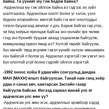
байна. Та үүнийг юу гэж бодож байна?
-Ардчиллаа юу гэж ойлгож байна вэ гэдгээс их зүйл
шалтгаална. Ардчиллын ололт болох үг хэлэх, үзэл
бодлоо илэрхийлэх, өмчтэй байх гэх мэт ололтуудыг
тэгвэл буцаагаад авчихаг л дээ. Барьж байгаа гар утас,
чи бид хоёрын ярилцаж байгаа энэ онлайн эрх чөлөө
гээд энэ бүхнийг буцааж аваад социализм байгуулж,
коммунизмд орвол ямар вэ? Хүчтэй төрийг байгуулж,
бүх өмчийг төрд өгцгөөе гэвэл үүнийг хүлээн зөвшөөрөх
хүн байхгүй л болов уу. Ардчилал хэрэггүй гэж үзвэл энэ
бүх ололтой үгүй болно гэдгийг ойлгох хэрэгтэй.
-1992 оноос хойш 8 удаагийн сонгуульд дандаа
МАН (
МАХН
)
ялалт байгуулсан. Танай нам ганц хоёр
удаа л санал авч, хамтарсан Засгийн газар
байгуулж байсан. Ингээд харвал манай улс яг
ардчилсан улс мөн үү?
-Ардчилсан улс мөн эсэх, ардчиллын эрэмбээр хэдэд
ордог вэ гэдгийг тогтоосон олон улсын үнэлэмжүүд