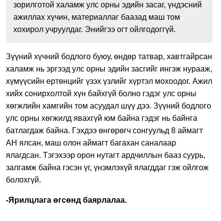
зорилготой халамж улс орны эдийн засаг, үндэсний
ажиллах хүчин, материаллаг баазад маш том
хохирол учруулдаг. Энийгээ огт ойлгодоггүй.
Зүүний хүчний бодлого буюу, өндөр татвар, хавтгайрсан
халамж нь эргээд улс орны эдийн засгийг ингэж нурааж,
хүмүүсийн ертөнцийг үзэх үзлийг хүртэл мохоодог. Ажил
хийх сонирхолтой хүн байхгүй болно гэдэг улс орны
хөгжлийн хамгийн том асуудал шүү дээ. Зүүний бодлого
улс орны хөгжилд явахгүй юм байна гэдэг нь байнга
батлагдаж байна. Гэхдээ өнгөрөгч сонгуульд 8 аймагт
АН ялсан, маш олон аймагт багахан саналаар
ялагдсан. Тэгэхээр орон нутагт ардчиллын бааз суурь,
залгамж байна гэсэн үг, үнэмлэхүй ялагддаг гэж ойлгож
болохгүй.
-Ярилцлага өгсөнд баярлалаа.