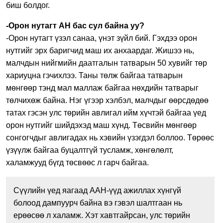
биш болдог.
-Орон нутагт АН бас сул байна уу?
-Орон нутагт үзэл санаа, үнэт зүйл бий. Гэхдээ орон
нутгийг эрх баригчид маш их анхаардаг. Жишээ нь,
малчдын нийгмийн даатгалын татварын 50 хувийг төр
хариуцна гэчихлээ. Таны төлж байгаа татварын
мөнгөөр тэнд мал маллаж байгаа нөхдийн татварыг
төлчихөж байна. Нэг үгээр хэлбэл, малчдыг өөрсдөдөө
татах гэсэн улс төрийн авлигал ийм хүчтэй байгаа үед
орон нутгийг шийдэхэд маш хүнд. Төсвийн мөнгөөр
сонгогчдыг авлигадах нь хэвийн үзэгдэл боллоо. Төрөөс
үзүүлж байгаа буцалтгүй тусламж, хөнгөлөлт,
халамжууд бүгд төсвөөс л гарч байгаа.
Сүүлийн үед яагаад ААН-үүд ажиллах хүнгүй
болоод дампуурч байна вэ гэвэл шалтгаан нь
ерөөсөө л халамж. Хэт хавтгайрсан, улс төрийн