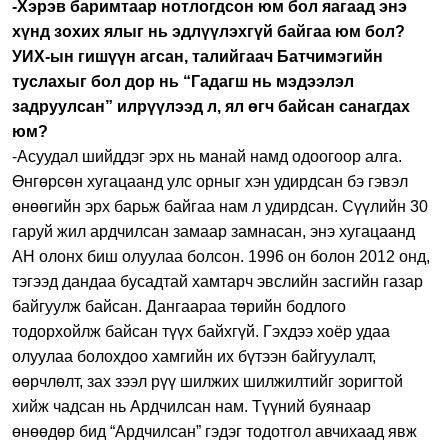
-Хэрэв баримтаар нотлогдсон юм бол яагаад энэ
хүнд зохих ялыг нь эдлүүлэхгүй байгаа юм бол?
УИХ-ын гишүүн агсан, талийгаач Батчимэгийн
туслахыг бол дор нь “Гадагш нь мэдээлэл
задруулсан” илрүүлээд л, ял өгч байсан санагдах
юм?
-Асуудал шийддэг эрх нь манай намд одоогоор алга.
Өнгөрсөн хугацаанд улс орныг хэн удирдсан бэ гэвэл
өнөөгийн эрх барьж байгаа нам л удирдсан. Сүүлийн 30
гаруй жил ардчилсан замаар замнасан, энэ хугацаанд
АН олонх биш олуулаа болсон. 1996 он болон 2012 онд,
тэгээд дандаа бусадтай хамтарч эвслийн засгийн газар
байгуулж байсан. Дангаараа төрийн бодлого
тодорхойлж байсан түүх байхгүй. Гэхдээ хоёр удаа
олуулаа болохдоо хамгийн их бүтээн байгуулалт,
өөрчлөлт, зах зээл рүү шилжих шилжилтийг зоригтой
хийж чадсан нь Ардчилсан нам. Түүний буянаар
өнөөдөр бид “Ардчилсан” гэдэг тодотгол авчихаад явж