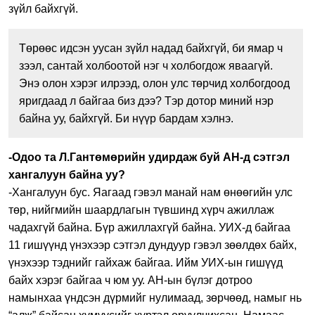
зүйл байхгүй.
Төрөөс идсэн уусан зүйл надад байхгүй, би ямар ч
зээл, сантай холбоотой нэг ч холбогдож яваагүй.
Энэ олон хэрэг илрээд, олон улс төрчид холбогдоод
яригдаад л байгаа биз дээ? Тэр дотор миний нэр
байна уу, байхгүй. Би нүүр бардам хэлнэ.
-Одоо та Л.Гантөмөрийн удирдаж буй АН-д сэтгэл
хангалуун байна уу?
-Хангалуун бус. Яагаад гэвэл манай нам өнөөгийн улс
төр, нийгмийн шаардлагын түвшинд хүрч ажиллаж
чадахгүй байна. Бүр ажиллахгүй байна. УИХ-д байгаа
11 гишүүнд үнэхээр сэтгэл дундуур гэвэл зөөлдөх байх,
үнэхээр тэднийг гайхаж байгаа. Ийм УИХ-ын гишүүд
байх хэрэг байгаа ч юм уу. АН-ын бүлэг дотроо
намынхаа үндсэн дүрмийг нулимаад, зөрчөөд, намыг нь