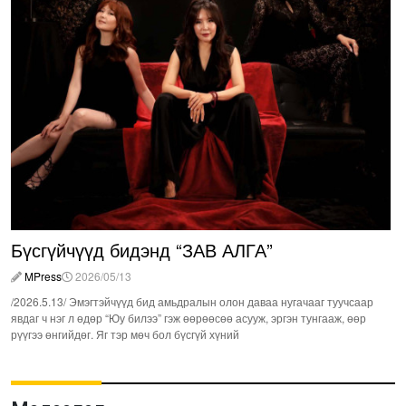
Бүсгүйчүүд бидэнд “ЗАВ АЛГА”
MPress
2026/05/13
/2026.5.13/ Эмэгтэйчүүд бид амьдралын олон даваа нугачааг туучсаар
явдаг ч нэг л өдөр “Юу билээ” гэж өөрөөсөө асууж, эргэн тунгааж, өөр
рүүгээ өнгийдөг. Яг тэр мөч бол бүсгүй хүний