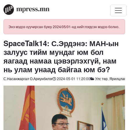
Энэ мэдээ хуучирсан буюу 2024/05/01-нд нийтлэгдсэн мэдээ болно.
SpaceTalk14: С.Эрдэнэ: МАН-ын
залуус тийм мундаг юм бол
яагаад намаа цэвэрлэхгүй, нам
нь улам унаад байгаа юм бэ?
С.Насанжаргал О.Ариунбилэг
2024-05-01 11:20:00
Улс төр
,
Ярилцлага