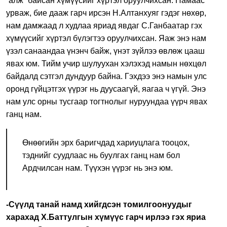
“алж” байсан хүмүүсийг хүртэл оруулчихсан. Намаас
урваж, бие дааж гарч ирсэн Н.Алтанхуяг гэдэг нөхөр,
нам дамжаад л худлаа яриад явдаг С.Ганбаатар гэх
хүмүүсийг хүртэл бүлэгтээ оруулчихсан. Яаж энэ нам
үзэл санаандаа үнэнч байж, үнэт зүйлээ өвлөж цааш
явах юм. Тийм учир шулуухан хэлэхэд намын нөхцөл
байдалд сэтгэл дундуур байна. Гэхдээ энэ намын улс
оронд гүйцэтгэх үүрэг нь дуусаагүй, яагаа ч үгүй. Энэ
нам улс орны тусгаар тогтнолыг нуруундаа үүрч явах
ганц нам.
Өнөөгийн эрх баригчдад хариуцлага тооцох,
тэднийг суудлаас нь буулгах ганц нам бол
Ардчилсан нам. Түүхэн үүрэг нь энэ юм.
-Сүүлд танай намд хийгдсэн томилгоонуудыг
харахад Х.Баттулгын хүмүүс гарч ирлээ гэх яриа