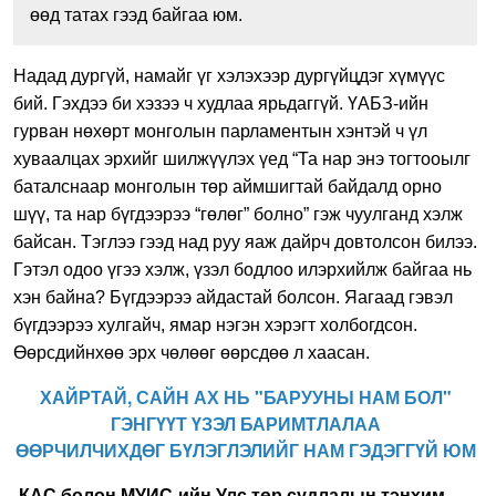
өөд татах гээд байгаа юм.
Надад дургүй, намайг үг хэлэхээр дургүйцдэг хүмүүс
бий. Гэхдээ би хэзээ ч худлаа ярьдаггүй. ҮАБЗ-ийн
гурван нөхөрт монголын парламентын хэнтэй ч үл
хуваалцах эрхийг шилжүүлэх үед “Та нар энэ тогтооылг
баталснаар монголын төр аймшигтай байдалд орно
шүү, та нар бүгдээрээ “гөлөг” болно” гэж чуулганд хэлж
байсан. Тэглээ гээд над руу яаж дайрч довтолсон билээ.
Гэтэл одоо үгээ хэлж, үзэл бодлоо илэрхийлж байгаа нь
хэн байна? Бүгдээрээ айдастай болсон. Яагаад гэвэл
бүгдээрээ хулгайч, ямар нэгэн хэрэгт холбогдсон.
Өөрсдийнхөө эрх чөлөөг өөрсдөө л хаасан.
ХАЙРТАЙ, САЙН АХ НЬ "БАРУУНЫ НАМ БОЛ"
ГЭНГҮҮТ ҮЗЭЛ БАРИМТЛАЛАА
ӨӨРЧИЛЧИХДӨГ БҮЛЭГЛЭЛИЙГ НАМ ГЭДЭГГҮЙ ЮМ
-КАС болон МУИС-ийн Улс төр судлалын тэнхим