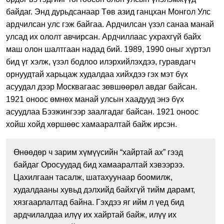
байдаг. Энд дурьдсанаар Төв азид ганцхан Монгол Улс
ардчилсан улс гэж байгаа. Ардчилсан үзэл санаа манай
улсад их ололт авчирсан. Ардчиллаас ухрахгүй байх
маш олон шалтгаан надад бий. 1989, 1990 оныг хүртэл
бид үг хэлж, үзэл бодлоо илэрхийлэхдээ, гуравдагч
орнуудтай харьцаж худалдаа хийхдээ гэх мэт бүх
асуудал дээр Москвагаас зөвшөөрөл авдаг байсан.
1921 оноос өмнөх манай улсын хаадууд энэ бүх
асуудлаа Бээжингээр заалгадаг байсан. 1921 оноос
хойш хойд хөршөөс хамааралтай байж ирсэн.
Өнөөдөр ч зарим хүмүүсийн “хайртай ах” гээд
байдаг Оросуудад бид хамааралтай хэвээрээ.
Цахилгаан тасалж, шатахуунаар боомилж,
худалдааны хувьд дэлхийд байхгүй тийм дарамт,
хязгаарлалтад байна. Гэхдээ яг ийм л үед бид
ардчилалдаа илүү их хайртай байж, илүү их