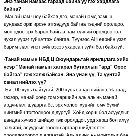
Энэ танай намаас гараад байна уу гэх хардлага
байна?
-Манай нам ч юу байхав дээ, манай намд замын
дундаас орж ирсэн этгээдүүд байгаа тэдний оролцоо,
мөн одоо эрх барьж байгаа нам хүчний оролцоо гол
чухал үүрэг гүйцэтгэж байгаа. Түүнээс АН өөрийн үзэл
баримтлал, үнэт зүйлээсээ ухарсан зүйл бол байхгүй.
-Танай намын НБД Ц.Оюундарьтай ярилцлага хийх
үеэр “Манай намын хагарал бутарлын “ард” Орос
байгаа” гэж хэлж байсан. Энэ үнэн үү, Та үүнтэй
санал нийлэх үү?
-Би 100 хувь байтугай, 200 хувь санал нийлнэ. Яагаад
гэхээр, манай хоёр том хөршийн аль аль нь манай
ардчилал, шударга ёс, эрх чөлөө, хувийн өмч бүхий
нийгмийн тогтолцоонд дургүй. Хойд хөрш бол асуудлыг
дандаа хүчээр шийдэх гэж оролддог, урд хөрш бол илүү
зальтай, асуудлыг зөөлөн аргаар шийдэх гэж
оролддогоороо л ялгаатай. Аль алинд нь монголыг бие