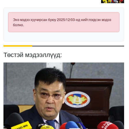
нэвтрүүлэх шаардлагатай
Энэ мэдээ хуучирсан буюу 2025/12/03-нд нийтлэгдсэн мэдээ
болно.
Төстэй мэдээллүүд: