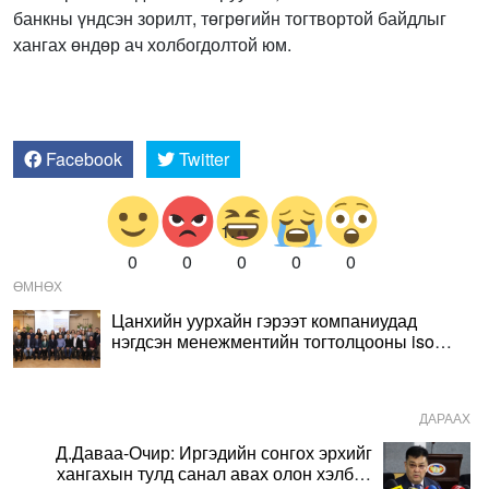
банкны үндсэн зорилт, төгрөгийн тогтвортой байдлыг
хангах өндөр ач холбогдолтой юм.
Facebook
Twitter
0
0
0
0
0
ӨМНӨХ
Цанхийн уурхайн гэрээт компаниудад
нэгдсэн менежментийн тогтолцооны iso
стандартыг нэвтрүүлэх ажлыг
эрчимжүүллээ
ДАРААХ
Д.Даваа-Очир: Иргэдийн сонгох эрхийг
хангахын тулд санал авах олон хэлбэр