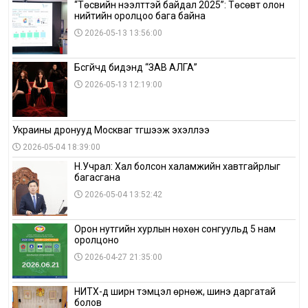
“Төсвийн нээлттэй байдал 2025”: Төсөвт олон
нийтийн оролцоо бага байна
2026-05-13 13:56:00
Бүсгүйчүүд бидэнд “ЗАВ АЛГА”
2026-05-13 12:19:00
Украины дронууд Москваг түгшээж эхэллээ
2026-05-04 18:39:00
Н.Учрал: Хал болсон халамжийн хавтгайрлыг
багасгана
2026-05-04 13:52:42
Орон нутгийн хурлын нөхөн сонгуульд 5 нам
оролцоно
2026-04-27 21:35:00
НИТХ-д ширүүн тэмцэл өрнөж, шинэ даргатай
болов