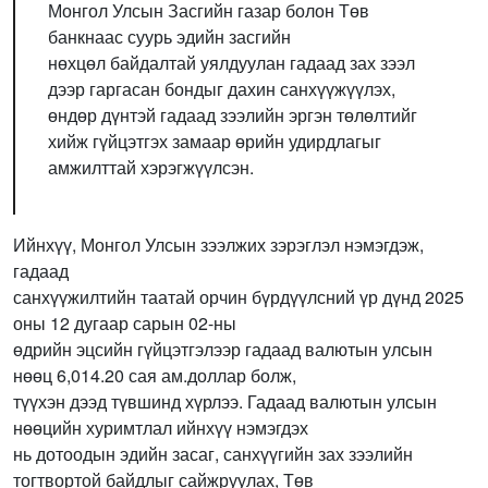
Монгол Улсын Засгийн газар болон Төв
банкнаас суурь эдийн засгийн
нөхцөл байдалтай уялдуулан гадаад зах зээл
дээр гаргасан бондыг дахин санхүүжүүлэх,
өндөр дүнтэй гадаад зээлийн эргэн төлөлтийг
хийж гүйцэтгэх замаар өрийн удирдлагыг
амжилттай хэрэгжүүлсэн.
Ийнхүү, Монгол Улсын зээлжих зэрэглэл нэмэгдэж,
гадаад
санхүүжилтийн таатай орчин бүрдүүлсний үр дүнд 2025
оны 12 дугаар сарын 02-ны
өдрийн эцсийн гүйцэтгэлээр гадаад валютын улсын
нөөц 6,014.20 сая ам.доллар болж,
түүхэн дээд түвшинд хүрлээ. Гадаад валютын улсын
нөөцийн хуримтлал ийнхүү нэмэгдэх
нь дотоодын эдийн засаг, санхүүгийн зах зээлийн
тогтвортой байдлыг сайжруулах, Төв