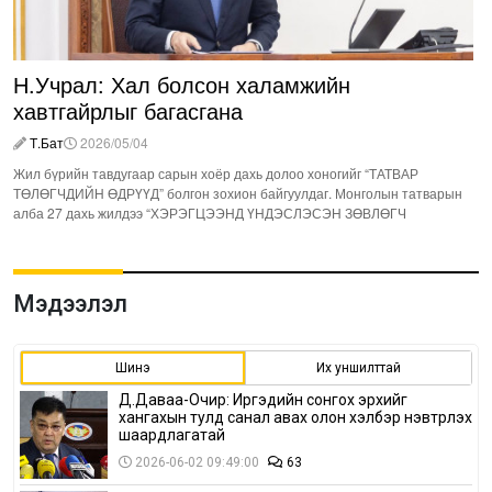
Н.Учрал: Хал болсон халамжийн
хавтгайрлыг багасгана
Т.Бат
2026/05/04
Жил бүрийн тавдугаар сарын хоёр дахь долоо хоногийг “ТАТВАР
ТӨЛӨГЧДИЙН ӨДРҮҮД” болгон зохион байгуулдаг. Монголын татварын
алба 27 дахь жилдээ “ХЭРЭГЦЭЭНД ҮНДЭСЛЭСЭН ЗӨВЛӨГЧ
Мэдээлэл
Шинэ
Их уншилттай
Д.Даваа-Очир: Иргэдийн сонгох эрхийг
хангахын тулд санал авах олон хэлбэр нэвтрүүлэх
шаардлагатай
2026-06-02 09:49:00
63