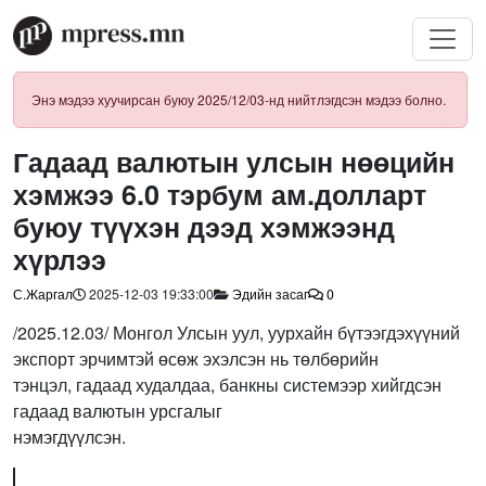
Энэ мэдээ хуучирсан буюу 2025/12/03-нд нийтлэгдсэн мэдээ болно.
Гадаад валютын улсын нөөцийн
хэмжээ 6.0 тэрбум ам.долларт
буюу түүхэн дээд хэмжээнд
хүрлээ
С.Жаргал
2025-12-03 19:33:00
Эдийн засаг
0
/2025.12.03/ Монгол Улсын уул, уурхайн бүтээгдэхүүний
экспорт эрчимтэй өсөж эхэлсэн нь төлбөрийн
тэнцэл, гадаад худалдаа, банкны системээр хийгдсэн
гадаад валютын урсгалыг
нэмэгдүүлсэн.