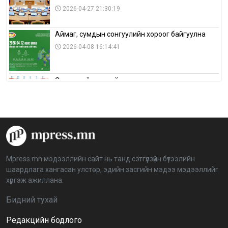
2026-04-27 21:30:19
Аймаг, сумдын сонгуулийн хороог байгуулна
2026-04-08 16:14:41
Сонгуулийн хуулийн зөрчил, шалгах,
шийдвэрлэх ажиллагааны талаар хэлэлцлээ
2026-04-08 16:09:26
“Дэлхийн мөнгөний долоо хоног-2026” аян Төв
аймагт үргэлжилж байна
2026-04-03 12:00:00
Mpress.mn мэдээллийн сайт нь танд сэтгүүлзүйн бүтээлийн
шаардлага хангасан улстөр, эдийн засгийн мэдээ мэдээллийг
BTS-ийн тоглолтыг Netflix дэлхий даяар шууд
хүргэж ажиллана.
дамжуулна
2026-03-08 16:04:00
14
Бидний тухай
Редакцийн бодлого
Иргэдийн төлөөлөгчдийн хурлын 2026 оны
нөхөн сонгууль 6 дугаар сарын 21-нд болно