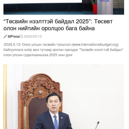
“Төсвийн нээлттэй байдал 2025”: Төсөвт
олон нийтийн оролцоо бага байна
MPress
2026/05/13
/2026.5.13/ Олон улсын төсвийн түншлэл (www.internationalbudget.org)
байгууллага хоёр жил тутамд эрхлэн гаргадаг “Төсвийн нээлттэй байдал”
олон улсын судалгааныхаа 2025 оны дүнг