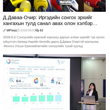
Д.Даваа-Очир: Иргэдийн сонгох эрхийг
хангахын тулд санал авах олон хэлбэр
нэвтрүүлэх шаардлагатай
MPress
2026/06/02
63
/2026.6.2/ Сонгуулийн ерөнхий хорооны даргын албан үүргийг түр орлон
гүйцэтгэгч бөгөөд Нарийн бичгийн дарга Д.Даваа-Очиртой ярилцлаа.
-Монгол Улсын Ерөнхийлөгчийн сонгуулийн тухай хуульд