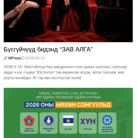
Бүсгүйчүүд бидэнд “ЗАВ АЛГА”
MPress
2026/05/13
/2026.5.13/ Эмэгтэйчүүд бид амьдралын олон даваа нугачааг туучсаар
явдаг ч нэг л өдөр “Юу билээ” гэж өөрөөсөө асууж, эргэн тунгааж, өөр
рүүгээ өнгийдөг. Яг тэр мөч бол бүсгүй хүний