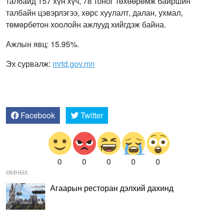
талбайд 157 хүн хүч, 78 тоног төхөөрөмж байршин
талбайн цэвэрлэгээ, хөрс хуулалт, далан, ухмал,
төмөрбетон хоолойн ажлууд хийгдэж байна.
Ажлын явц: 15.95%.
Эх сурвалж:
mrtd.gov.mn
Facebook
Twitter
0
0
0
0
0
ӨМНӨХ
Агаарын ресторан дэлхий дахинд