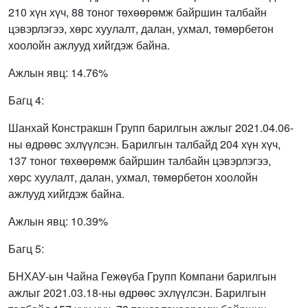
210 хүн хүч, 88 тоног төхөөрөмж байршин талбайн
цэвэрлэгээ, хөрс хуулалт, далан, ухмал, төмөрбетон
хоолойн ажлууд хийгдэж байна.
Ажлын явц: 14.76%
Багц 4:
Шанхай Констракшн Групп барилгын ажлыг 2021.04.06-
ны өдрөөс эхлүүлсэн. Барилгын талбайд 204 хүн хүч,
137 тоног төхөөрөмж байршин талбайн цэвэрлэгээ,
хөрс хуулалт, далан, ухмал, төмөрбетон хоолойн
ажлууд хийгдэж байна.
Ажлын явц: 10.39%
Багц 5:
БНХАУ-ын Чайна Гежөүба Групп Компани барилгын
ажлыг 2021.03.18-ны өдрөөс эхлүүлсэн. Барилгын