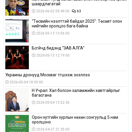
шаардлагатай
2026-06-02 09:49:00
63
“Төсвийн нээлттэй байдал 2025”: Төсөвт олон
нийтийн оролцоо бага байна
2026-05-13 13:56:00
Бүсгүйчүүд бидэнд “ЗАВ АЛГА”
2026-05-13 12:19:00
Украины дронууд Москваг түгшээж эхэллээ
2026-05-04 18:39:00
Н.Учрал: Хал болсон халамжийн хавтгайрлыг
багасгана
2026-05-04 13:52:42
Орон нутгийн хурлын нөхөн сонгуульд 5 нам
оролцоно
2026-04-27 21:35:00