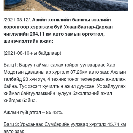
/2021.08.12/:
Азийн хөгжлийн банкны зээлийн
хөрөнгөөр хэрэгжиж буй Улаанбаатар-Дархан
чиглэлийн 204.11 км авто замын өргөтгөл,
шинэчлэлтийн ажил:
(2021-08-10-ны байдлаар)
Багц1
:
Баруун аймаг салах тойрог уулзвараас Хар
Модотын давааны ар хүртэлх 37.26км авто зам:
Ажлын
талбайд 23 хүн хүч, 4 техник тоног төхөөрөмж ажиллаж
байна. Тус хэсэгт хучилтын ажил дууссан. Ус зайлуулах
хиймэл байгууламжийн чулуун бэхэлгээний ажил
хийгдэж байна.
Ажлын гүйцэтгэл – 85.43%.
Багц 3: Урьханаас Сүмбэрийн уулзвар хүртэлх 45.74 км
авто зам: