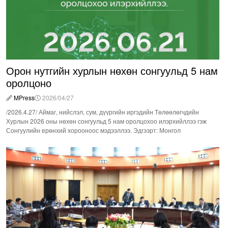
Орон нутгийн хурлын нөхөн сонгуульд 5 нам
оролцоно
MPress
2026/04/27
/2026.4.27/ Аймаг, нийслэл, сум, дүүргийн иргэдийн Төлөөлөгчдийн
Хурлын 2026 оны нөхөн сонгуульд 5 нам оролцохоо илэрхийллээ гэж
Сонгуулийн ерөнхий хорооноос мэдээллээ. Эдгээрт: Монгол