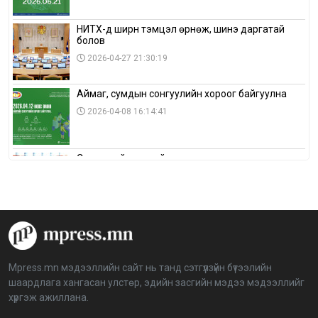
НИТХ-д ширүүн тэмцэл өрнөж, шинэ даргатай
болов
2026-04-27 21:30:19
Аймаг, сумдын сонгуулийн хороог байгуулна
2026-04-08 16:14:41
Сонгуулийн хуулийн зөрчил, шалгах,
шийдвэрлэх ажиллагааны талаар хэлэлцлээ
2026-04-08 16:09:26
“Дэлхийн мөнгөний долоо хоног-2026” аян Төв
аймагт үргэлжилж байна
2026-04-03 12:00:00
Mpress.mn мэдээллийн сайт нь танд сэтгүүлзүйн бүтээлийн
шаардлага хангасан улстөр, эдийн засгийн мэдээ мэдээллийг
BTS-ийн тоглолтыг Netflix дэлхий даяар шууд
хүргэж ажиллана.
дамжуулна
2026-03-08 16:04:00
14