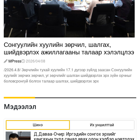
Сонгуулийн хуулийн зөрчил, шалгах,
шийдвэрлэх ажиллагааны талаар хэлэлцлээ
MPress
2026/04/08
/2026.4.8/ Зөрчлийн тухай хуулийн 17.1 дүгээр зүйлд заасан Сонгуулийн
хуулийг зөрчих зөрчил, уг зөрчлийг шалган шийдвэрлэх эрх зүйн орчныг
боловсронгуй болгох талаар шалгах, шийдвэрлэх эрх
Мэдээлэл
Шинэ
Их уншилттай
Д.Даваа-Очир: Иргэдийн сонгох эрхийг
хангахын тулд санал авах олон хэлбэр нэвтрүүлэх