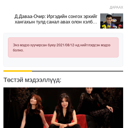
ДАРААХ
Д.Даваа-Очир: Иргэдийн сонгох эрхийг
хангахын тулд санал авах олон хэлбэр
нэвтрүүлэх шаардлагатай
Энэ мэдээ хуучирсан буюу 2021/08/12-нд нийтлэгдсэн мэдээ
болно.
Төстэй мэдээллүүд: