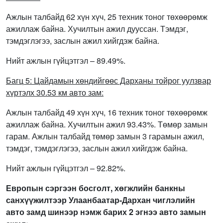
Ажлын талбайд 62 хүн хүч, 25 техник тоног төхөөрөмж
ажиллаж байна. Хучилтын ажил дууссан. Тэмдэг,
тэмдэглэгээ, заслын ажил хийгдэж байна.
Нийт ажлын гүйцэтгэл – 89.49%.
Багц 5: Цайдамын хөндийгөөс Дарханы тойрог уулзвар
хүртэлх 30.53 км авто зам:
Ажлын талбайд 49 хүн хүч, 16 техник тоног төхөөрөмж
ажиллаж байна. Хучилтын ажил 93.43%. Төмөр замын
гарам. Ажлын талбайд төмөр замын 3 гарамын ажил,
тэмдэг, тэмдэглэгээ, заслын ажил хийгдэж байна.
Нийт ажлын гүйцэтгэл – 92.82%.
Европын сэргээн босголт, хөгжлийн банкны
санхүүжилтээр Улаанбаатар-Дархан чиглэлийн
авто замд шинээр нэмж барих 2 эгнээ авто замын