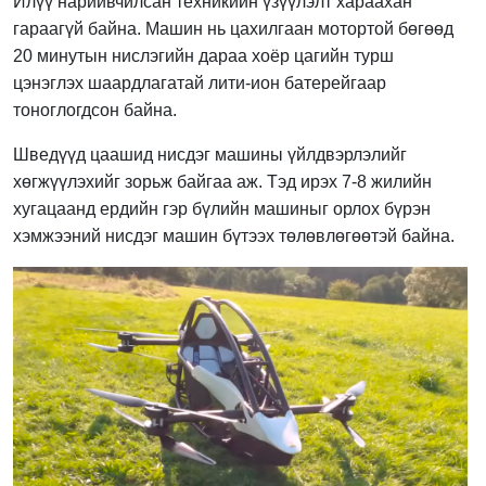
Илүү нарийвчилсан техникийн үзүүлэлт хараахан
гараагүй байна. Машин нь цахилгаан мотортой бөгөөд
20 минутын нислэгийн дараа хоёр цагийн турш
цэнэглэх шаардлагатай лити-ион батерейгаар
тоноглогдсон байна.
Шведүүд цаашид нисдэг машины үйлдвэрлэлийг
хөгжүүлэхийг зорьж байгаа аж. Тэд ирэх 7-8 жилийн
хугацаанд ердийн гэр бүлийн машиныг орлох бүрэн
хэмжээний нисдэг машин бүтээх төлөвлөгөөтэй байна.