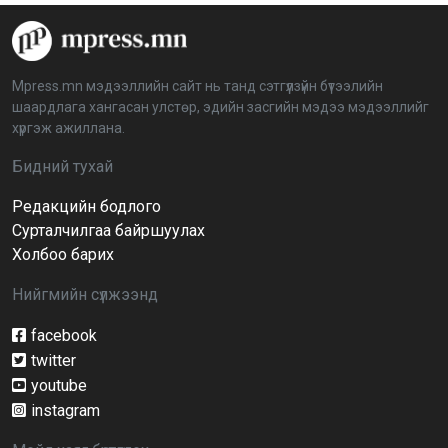
“Дэлхийн мөнгөний долоо хоног-2026” аян Төв
аймагт үргэлжилж байна
2026-04-03 12:00:00
Mpress.mn мэдээллийн сайт нь танд сэтгүүлзүйн бүтээлийн
шаардлага хангасан улстөр, эдийн засгийн мэдээ мэдээллийг
BTS-ийн тоглолтыг Netflix дэлхий даяар шууд
хүргэж ажиллана.
дамжуулна
2026-03-08 16:04:00
14
Бидний тухай
Редакцийн бодлого
Иргэдийн төлөөлөгчдийн хурлын 2026 оны
нөхөн сонгууль 6 дугаар сарын 21-нд болно
Сурталчилгаа байршуулах
2026-03-05 11:36:28
Холбоо барих
Нийгмийн сүлжээнд
Д.Тэгшбаяр: НҮБ-ын тогтоол санаачилж,
батлуулсан нь Монгол Улсын манлайллыг олон
улсад таниулсан
facebook
2026-03-04 09:00:00
twitter
youtube
Ерөнхийлөгч өө, жоомоо алах гээд байшингаа
шатаав!
instagram
2026-02-27 16:40:00
2