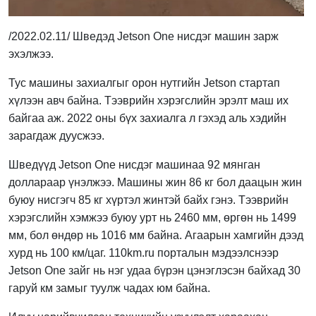
/2022.02.11/ Шведэд Jetson One нисдэг машин зарж
эхэлжээ.
Тус машины захиалгыг орон нутгийн Jetson стартап
хүлээн авч байна. Тээврийн хэрэгслийн эрэлт маш их
байгаа аж. 2022 оны бүх захиалга л гэхэд аль хэдийн
зарагдаж дуусжээ.
Шведүүд Jetson One нисдэг машинаа 92 мянган
доллараар үнэлжээ. Машины жин 86 кг бол даацын жин
буюу нисгэгч 85 кг хүртэл жинтэй байх гэнэ. Тээврийн
хэрэгслийн хэмжээ буюу урт нь 2460 мм, өргөн нь 1499
мм, бол өндөр нь 1016 мм байна. Агаарын хамгийн дээд
хурд нь 100 км/цаг. 110km.ru порталын мэдээлснээр
Jetson One зайг нь нэг удаа бүрэн цэнэглэсэн байхад 30
гаруй км замыг туулж чадах юм байна.