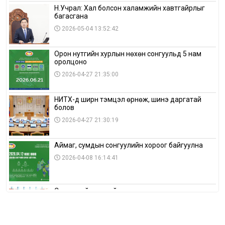
Н.Учрал: Хал болсон халамжийн хавтгайрлыг
багасгана
2026-05-04 13:52:42
Орон нутгийн хурлын нөхөн сонгуульд 5 нам
оролцоно
2026-04-27 21:35:00
НИТХ-д ширүүн тэмцэл өрнөж, шинэ даргатай
болов
2026-04-27 21:30:19
Аймаг, сумдын сонгуулийн хороог байгуулна
2026-04-08 16:14:41
Сонгуулийн хуулийн зөрчил, шалгах,
шийдвэрлэх ажиллагааны талаар хэлэлцлээ
2026-04-08 16:09:26