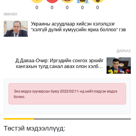
0
0
0
0
0
ӨМНӨХ
Украины асуудлаар хийсэн хэлэлцээг
“хэлгүй дүлий хүмүүсийн яриа боллоо“ гэв
ДАРААХ
Д.Даваа-Очир: Иргэдийн сонгох эрхийг
хангахын тулд санал авах олон хэлбэр
нэвтрүүлэх шаардлагатай
Энэ мэдээ хуучирсан буюу 2022/02/11-нд нийтлэгдсэн мэдээ
болно.
Төстэй мэдээллүүд: