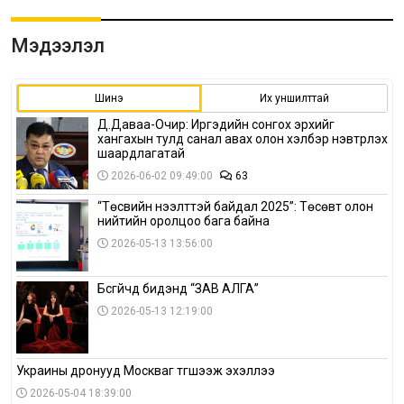
Мэдээлэл
Шинэ
Их уншилттай
Д.Даваа-Очир: Иргэдийн сонгох эрхийг
хангахын тулд санал авах олон хэлбэр нэвтрүүлэх
шаардлагатай
2026-06-02 09:49:00
63
“Төсвийн нээлттэй байдал 2025”: Төсөвт олон
нийтийн оролцоо бага байна
2026-05-13 13:56:00
Бүсгүйчүүд бидэнд “ЗАВ АЛГА”
2026-05-13 12:19:00
Украины дронууд Москваг түгшээж эхэллээ
2026-05-04 18:39:00