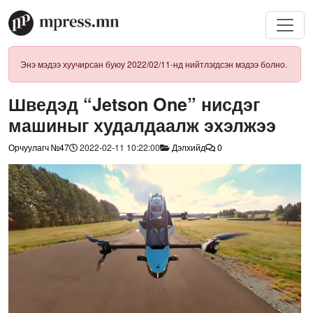
Энэ мэдээ хуучирсан буюу 2022/02/11-нд нийтлэгдсэн мэдээ болно.
Шведэд “Jetson One” нисдэг
машиныг худалдаалж эхэлжээ
Орчуулагч №47
2022-02-11 10:22:00
Дэлхийд
0