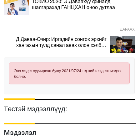
ТОКИО 2020: Э.Даваахүү финалд
шалгарахад ГАНЦХАН оноо дутлаа
ДАРААХ
Д.Даваа-Очир: Иргэдийн сонгох эрхийг
хангахын тулд санал авах олон хэлбэр
нэвтрүүлэх шаардлагатай
Энэ мэдээ хуучирсан буюу 2021/07/24-нд нийтлэгдсэн мэдээ
болно.
Төстэй мэдээллүүд:
Мэдээлэл