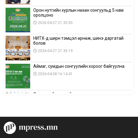
Орон нутгийн хурлын нөхөн сонгуульд 5 нам
оролцоно
2026-04-27 21:35:00
НИТХ-д ширүүн тэмцэл өрнөж, шинэ даргатай
болов
2026-04-27 21:30:19
Аймаг, сумдын сонгуулийн хороог байгуулна
2026-04-08 16:14:41
Сонгуулийн хуулийн зөрчил, шалгах,
шийдвэрлэх ажиллагааны талаар хэлэлцлээ
2026-04-08 16:09:26
“Дэлхийн мөнгөний долоо хоног-2026” аян Төв
аймагт үргэлжилж байна
2026-04-03 12:00:00