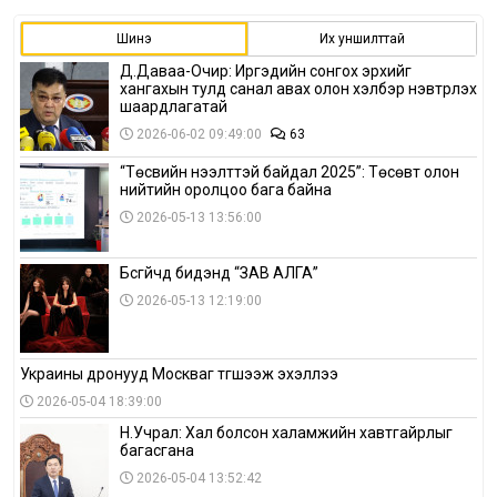
Шинэ
Их уншилттай
Д.Даваа-Очир: Иргэдийн сонгох эрхийг
хангахын тулд санал авах олон хэлбэр нэвтрүүлэх
шаардлагатай
2026-06-02 09:49:00
63
“Төсвийн нээлттэй байдал 2025”: Төсөвт олон
нийтийн оролцоо бага байна
2026-05-13 13:56:00
Бүсгүйчүүд бидэнд “ЗАВ АЛГА”
2026-05-13 12:19:00
Украины дронууд Москваг түгшээж эхэллээ
2026-05-04 18:39:00
Н.Учрал: Хал болсон халамжийн хавтгайрлыг
багасгана
2026-05-04 13:52:42