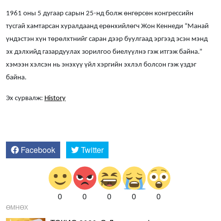
1961 оны 5 дугаар сарын 25-нд болж өнгөрсөн конгрессийн
тусгай хамтарсан хуралдаанд ерөнхийлөгч Жон Кеннеди “Манай
үндэстэн хүн төрөлхтнийг саран дээр буулгаад эргээд эсэн мэнд
эх дэлхийд газардуулах зорилгоо биелүүлнэ гэж итгэж байна.”
хэмээн хэлсэн нь энэхүү үйл хэргийн эхлэл болсон гэж үздэг
байна.
Эх сурвалж:
History
Facebook
Twitter
0
0
0
0
0
ӨМНӨХ