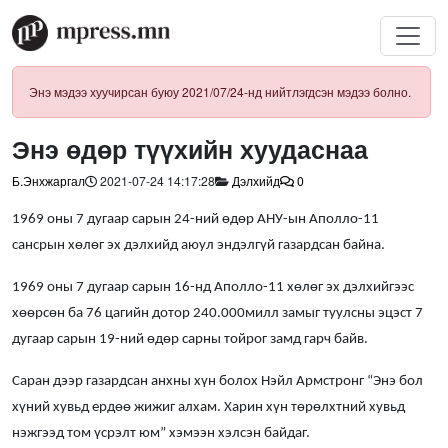
Энэ мэдээ хуучирсан буюу 2021/07/24-нд нийтлэгдсэн мэдээ болно.
Энэ өдөр түүхийн хуудаснаа
Б.Энхжаргал
2021-07-24 14:17:28
Дэлхийд
0
1969 оны 7 дугаар сарын 24-ний өдөр АНУ-ын Аполло-11
сансрын хөлөг эх дэлхийд аюул эндэлгүй газардсан байна.
1969 оны 7 дугаар сарын 16-нд Аполло-11 хөлөг эх дэлхийгээс
хөөрсөн ба 76 цагийн дотор 240.000милл замыг туулсны эцэст 7
дугаар сарын 19-ний өдөр сарны тойрог замд гарч байв.
Саран дээр газардсан анхны хүн болох Нэйл Армстронг “Энэ бол
хүний хувьд ердөө жижиг алхам. Харин хүн төрөлхтний хувьд
нэжгээд том үсрэлт юм” хэмээн хэлсэн байдаг.