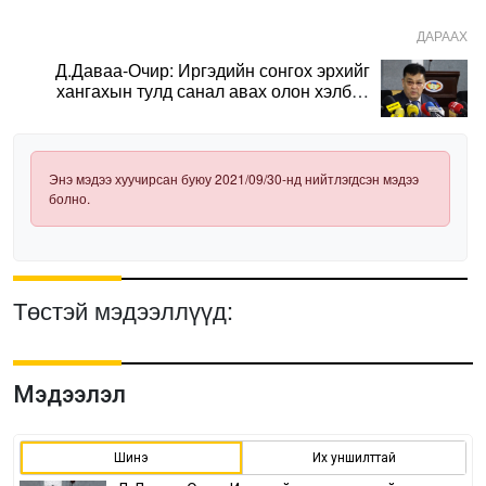
ДАРААХ
Д.Даваа-Очир: Иргэдийн сонгох эрхийг
хангахын тулд санал авах олон хэлбэр
нэвтрүүлэх шаардлагатай
Энэ мэдээ хуучирсан буюу 2021/09/30-нд нийтлэгдсэн мэдээ
болно.
Төстэй мэдээллүүд:
Мэдээлэл
Шинэ
Их уншилттай