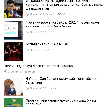
Д.Даваа-Очир: Иргэдийн сонгох эрхийг
хангахын тулд санал авах олон хэлбэр нэвтрүүлэх
шаардлагатай
2026-06-02 09:49:00
63
“Төсвийн нээлттэй байдал 2025”: Төсөвт олон
нийтийн оролцоо бага байна
2026-05-13 13:56:00
Бүсгүйчүүд бидэнд “ЗАВ АЛГА”
2026-05-13 12:19:00
Украины дронууд Москваг түгшээж эхэллээ
2026-05-04 18:39:00
Н.Учрал: Хал болсон халамжийн хавтгайрлыг
багасгана
2026-05-04 13:52:42
Орон нутгийн хурлын нөхөн сонгуульд 5 нам
оролцоно