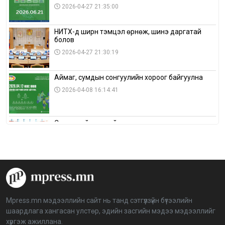
2026-04-27 21:35:00
НИТХ-д ширүүн тэмцэл өрнөж, шинэ даргатай
болов
2026-04-27 21:30:19
Аймаг, сумдын сонгуулийн хороог байгуулна
2026-04-08 16:14:41
Сонгуулийн хуулийн зөрчил, шалгах,
шийдвэрлэх ажиллагааны талаар хэлэлцлээ
2026-04-08 16:09:26
“Дэлхийн мөнгөний долоо хоног-2026” аян Төв
аймагт үргэлжилж байна
2026-04-03 12:00:00
Mpress.mn мэдээллийн сайт нь танд сэтгүүлзүйн бүтээлийн
шаардлага хангасан улстөр, эдийн засгийн мэдээ мэдээллийг
BTS-ийн тоглолтыг Netflix дэлхий даяар шууд
хүргэж ажиллана.
дамжуулна