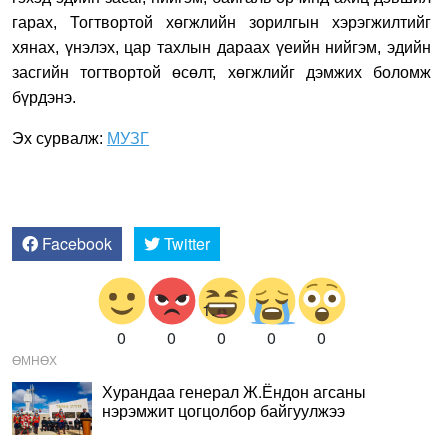
гарах, Тогтвортой хөгжлийн зорилгын хэрэгжилтийг
хянах, үнэлэх, цар тахлын дараах үеийн нийгэм, эдийн
засгийн тогтвортой өсөлт, хөгжлийг дэмжих боломж
бүрдэнэ.
Эх сурвалж:
МУЗГ
Facebook
Twitter
0
0
0
0
0
ӨМНӨХ
Хурандаа генерал Ж.Ёндон агсаны
нэрэмжит цогцолбор байгуулжээ