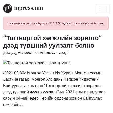
Энэ мэдээ хуучирсан буюу 2021/09/30-нд нийтлэгдсэн мэдээ болно.
“Тогтвортой хөгжлийн зорилго“
дээд түвшний уулзалт болно
Д.Нацаг
2021-09-30 15:23:01
Улс төр
0
/2021.09.30/: Монгол Улсын Их Хурал, Монгол Улсын
Засгийн газар, Монгол Улс дахь Нэгдсэн Үндэстний
Байгууллага хамтран “Тогтвортой хөгжлийн зорилго-
дээд түвшний чуулга уулзалт”-ыг 2021 оны аравдугаар
сарын 04-ний өдөр Төрийн ордонд зохион байгуулах
гэж байна.