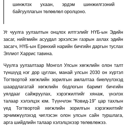
шинжлэх ухаан, эрдэм шинжилгээний
байгууллагын төлөөлөл оролцоно.
Уг чуулга уулзалтын онцлох илтгэлийг НҮБ-ын Эдийн
засаг, нийгмийн асуудал эрхэлсэн газрын ахлах эдийн
засагч, НҮБ-ын Ерөнхий нарийн бичгийн даргын туслах
Эллиот Харрис тавина.
Чуулга уулзалтаар Монгол Улсын хөгжлийн олон талт
түншүүд нэг дор цуглан, манай улсын 2030 он хүртэл
Тогтвортой хөгжлийн зорилгын амлалтаа биелүүлэхэд
шаардлагатай хөгжлийн бодлогын баримт бичгийн
уялдааг сайжруулах, хэрэгжилтийг хянаж, үнэлэх
талаар хэлэлцэх юм. Түүнчлэн “Ковид-19” цар тахлын
үед Тогтвортой хөгжлийн зорилгын хэрэгжилтийг
эрчимжүүлэхэд чиглэсэн
олон улсын сайн туршлага,
арга шийдлийн талаар хэлэлцэхээр төлөвлөжээ.