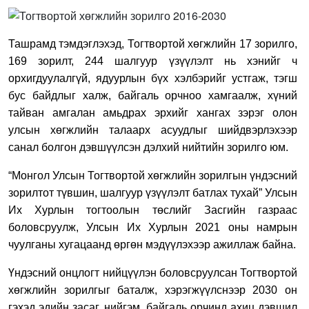
Ташрамд тэмдэглэхэд, Тогтвортой хөгжлийн 17 зорилго,
169 зорилт, 244 шалгуур үзүүлэлт нь хэнийг ч
орхигдуулалгүй, ядуурлын бүх хэлбэрийг устгаж, тэгш
бус байдлыг халж, байгаль орчноо хамгаалж, хүний
тайван амгалан амьдрах эрхийг хангах зэрэг олон
улсын хөгжлийн талаарх асуудлыг шийдвэрлэхээр
санал болгон дэвшүүлсэн дэлхий нийтийн зорилго юм.
“Монгол Улсын Тогтвортой хөгжлийн зорилгын үндэсний
зорилтот түвшин, шалгуур үзүүлэлт батлах тухай” Улсын
Их Хурлын тогтоолын төслийг Засгийн газраас
боловсруулж, Улсын Их Хурлын 2021 оны намрын
чуулганы хугацаанд өргөн мэдүүлэхээр ажиллаж байна.
Үндэсний онцлогт
нийцүүлэн боловсруулсан Тогтвортой
хөгжлийн зорилгыг баталж, хэрэгжүүлснээр 2030 он
гэхэд эдийн засаг, нийгэм, байгаль орчинд ахиц дэвшил