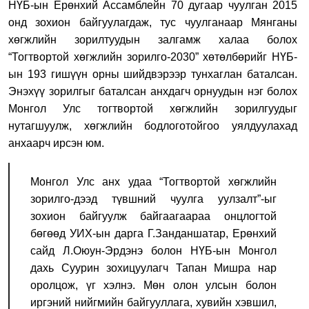
НҮБ-ын Ерөнхий Ассамблейн 70 дугаар чуулган 2015
онд зохион байгуулагдаж, тус чуулганаар Мянганы
хөгжлийн зорилтуудын залгамж халаа болох
“Тогтвортой хөгжлийн зорилго-2030” хөтөлбөрийг НҮБ-
ын 193 гишүүн орны шийдвэрээр тунхаглан баталсан.
Энэхүү зорилгыг баталсан анхдагч орнуудын нэг болох
Монгол Улс тогтвортой хөгжлийн зорилгуудыг
нутагшуулж, хөгжлийн бодлоготойгоо уялдуулахад
анхаарч ирсэн юм.
Монгол Улс анх удаа “Тогтвортой хөгжлийн
зорилго-дээд түвшний чуулга уулзалт”-ыг
зохион байгуулж байгаагаараа онцлогтой
бөгөөд УИХ-ын дарга Г.Занданшатар, Ерөнхий
сайд Л.Оюун-Эрдэнэ болон НҮБ-ын Монгол
дахь Суурин зохицуулагч Тапан Мишра нар
оролцож, үг хэлнэ. Мөн олон улсын болон
иргэний нийгмийн байгууллага, хувийн хэвшил,