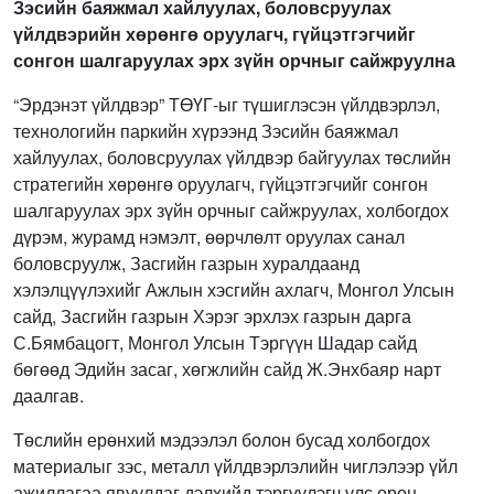
Зэсийн баяжмал хайлуулах, боловсруулах
үйлдвэрийн хөрөнгө оруулагч, гүйцэтгэгчийг
сонгон шалгаруулах эрх зүйн орчныг сайжруулна
“Эрдэнэт үйлдвэр” ТӨҮГ-ыг түшиглэсэн үйлдвэрлэл,
технологийн паркийн хүрээнд Зэсийн баяжмал
хайлуулах, боловсруулах үйлдвэр байгуулах төслийн
стратегийн хөрөнгө оруулагч, гүйцэтгэгчийг сонгон
шалгаруулах эрх зүйн орчныг сайжруулах, холбогдох
дүрэм, журамд нэмэлт, өөрчлөлт оруулах санал
боловсруулж, Засгийн газрын хуралдаанд
хэлэлцүүлэхийг Ажлын хэсгийн ахлагч, Монгол Улсын
сайд, Засгийн газрын Хэрэг эрхлэх газрын дарга
С.Бямбацогт, Монгол Улсын Тэргүүн Шадар сайд
бөгөөд Эдийн засаг, хөгжлийн сайд Ж.Энхбаяр нарт
даалгав.
Төслийн ерөнхий мэдээлэл болон бусад холбогдох
материалыг зэс, металл үйлдвэрлэлийн чиглэлээр үйл
ажиллагаа явуулдаг дэлхийд тэргүүлэгч улс орон,