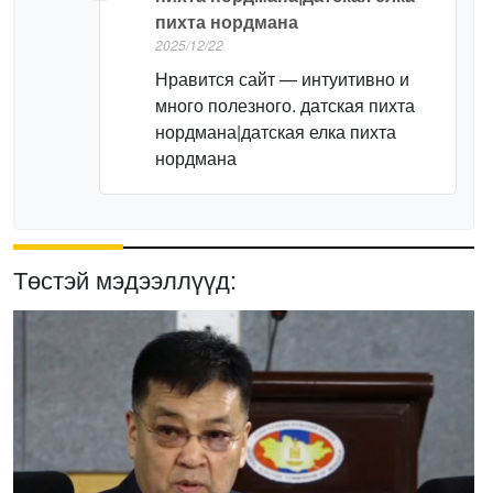
пихта нордмана
2025/12/22
Нравится сайт — интуитивно и
много полезного. датская пихта
нордмана|датская елка пихта
нордмана
Төстэй мэдээллүүд: