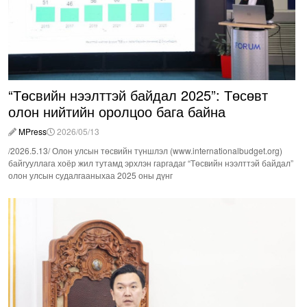
“Төсвийн нээлттэй байдал 2025”: Төсөвт
олон нийтийн оролцоо бага байна
MPress
2026/05/13
/2026.5.13/ Олон улсын төсвийн түншлэл (www.internationalbudget.org)
байгууллага хоёр жил тутамд эрхлэн гаргадаг “Төсвийн нээлттэй байдал”
олон улсын судалгааныхаа 2025 оны дүнг