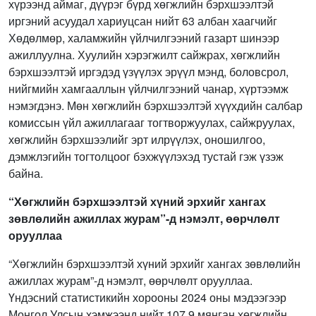
хүрээнд аймаг, дүүрэг бүрд хөгжлийн бэрхшээлтэй
иргэний асуудал хариуцсан нийт 63 албан хаагчийг
Хөдөлмөр, халамжийн үйлчилгээний газарт шинээр
ажиллуулна. Хуулийн хэрэгжилт сайжрах, хөгжлийн
бэрхшээлтэй иргэдэд үзүүлэх эрүүл мэнд, боловсрол,
нийгмийн хамгааллын үйлчилгээний чанар, хүртээмж
нэмэгдэнэ. Мөн хөгжлийн бэрхшээлтэй хүүхдийн салбар
комиссын үйл ажиллагааг тогтворжуулах, сайжруулах,
хөгжлийн бэрхшээлийг эрт илрүүлэх, оношилгоо,
дэмжлэгийн тогтолцоог бэхжүүлэхэд тустай гэж үзэж
байна.
“Хөгжлийн бэрхшээлтэй хүний эрхийг хангах
зөвлөлийн ажиллах журам”-д нэмэлт, өөрчлөлт
орууллаа
“Хөгжлийн бэрхшээлтэй хүний эрхийг хангах зөвлөлийн
ажиллах журам”-д нэмэлт, өөрчлөлт орууллаа.
Үндэсний статистикийн хорооны 2024 оны мэдээгээр
Монгол Улсын хэмжээнд нийт 107.9 мянган хөгжлийн