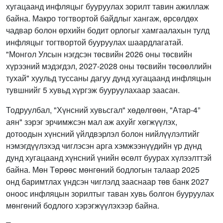
хугацаанд инфляцыг бууруулах зорилт тавин ажиллаж
байна. Макро тогтвортой байдлыг хангаж, өрсөлдөх
чадвар болон өрхийн бодит орлогыг хамгаалахын тулд
инфляцыг тогтвортой бууруулах шаардлагатай.
"Монгол Улсын нэгдсэн төсвийн 2026 оны төсвийн
хүрээний мэдэгдэл, 2027-2028 оны төсвийн төсөөллийн
тухай" хуульд туссаны дагуу дунд хугацаанд инфляцын
тувшнийг 5 хувьд хүргэж бууруулахаар заасан.
Тодруулбал, "Хүнсний хувьсгал" хөдөлгөөн, "Атар-4”
аян" зэрэг эрчимжсэн мал аж ахуйг хөгжүүлэх,
дотоодын хүнсний үйлдвэрлэл болон нийлүүлэлтийг
нэмэгдүүлэхэд чиглэсэн арга хэмжээнүүдийн үp дүнд
дунд хугацаанд хүнсний үнийн өсөлт буурах хүлээлттэй
байна. Мөн Төрөөс мөнгөний бодлогын талаар 2025
онд баримтлах үндсэн чиглэлд зааснаар төв банк 2027
оноос инфляцын зорилтыг таван хувь болгон бууруулах
мөнгөний бодлого хэрэгжүүлэхээр байна.