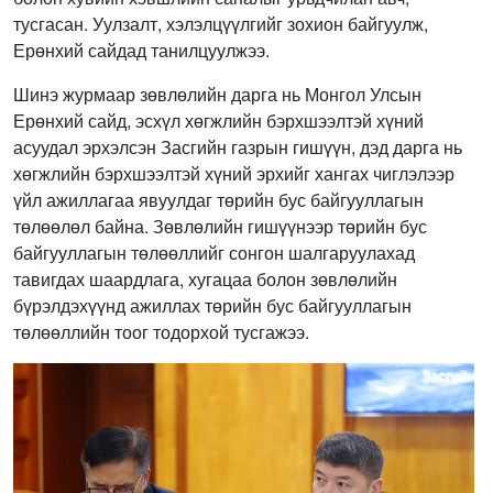
тусгасан. Уулзалт, хэлэлцүүлгийг зохион байгуулж,
Ерөнхий сайдад танилцуулжээ.
Шинэ журмаар зөвлөлийн дарга нь Монгол Улсын
Ерөнхий сайд, эсхүл хөгжлийн бэрхшээлтэй хүний
асуудал эрхэлсэн Засгийн газрын гишүүн, дэд дарга нь
хөгжлийн бэрхшээлтэй хүний эрхийг хангах чиглэлээр
үйл ажиллагаа явуулдаг төрийн бус байгууллагын
төлөөлөл байна. Зөвлөлийн гишүүнээр төрийн бус
байгууллагын төлөөллийг сонгон шалгаруулахад
тавигдах шаардлага, хугацаа болон зөвлөлийн
бүрэлдэхүүнд ажиллах төрийн бус байгууллагын
төлөөллийн тоог тодорхой тусгажээ.