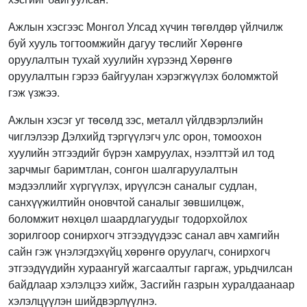
Ажлын хэсгээс Монгол Улсад хүчин төгөлдөр үйлчилж
буй хууль тогтоомжийн дагуу төслийг Хөрөнгө
оруулалтын тухай хуулийн хүрээнд Хөрөнгө
оруулалтын гэрээ байгуулан хэрэгжүүлэх боломжтой
гэж үзжээ.
Ажлын хэсэг уг төсөлд зэс, металл үйлдвэрлэлийн
чиглэлээр Дэлхийд тэргүүлэгч улс орон, томоохон
хуулийн этгээдийг бүрэн хамруулах, нээлттэй ил тод
зарчмыг баримтлан, сонгон шалгаруулалтын
мэдээллийг хүргүүлэх, ирүүлсэн саналыг судлан,
санхүүжилтийн оновчтой саналыг зөвшилцөж,
боломжит нөхцөл шаардлагуудыг тодорхойлох
зорилгоор сонирхогч этгээдүүдээс санал авч хамгийн
сайн гэж үнэлэгдэхүйц хөрөнгө оруулагч, сонирхогч
этгээдүүдийн хураангуй жагсаалтыг гаргаж, урьдчилсан
байдлаар хэлэлцээ хийж, Засгийн газрын хуралдаанаар
хэлэлцүүлэн шийдвэрлүүлнэ.