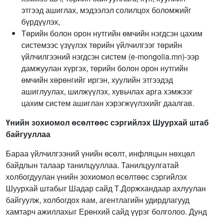
этгээд ашиглах, мэдээлэл солилцох боломжийг
бүрдүүлэх,
Төрийн болон орон нутгийн өмчийн нэгдсэн цахим
системээс үзүүлэх төрийн үйлчилгээг төрийн
үйлчилгээний нэгдсэн систем (e-mongolia.mn)-ээр
дамжуулан хүргэх, төрийн болон орон нутгийн
өмчийн хөрөнгийг иргэн, хуулийн этгээдэд
ашиглуулах, шилжүүлэх, хувьчлах арга хэмжээг
цахим систем ашиглан хэрэгжүүлэхийг даалгав.
Үнийн зохиомол өсөлтөөс сэргийлэх Шуурхай штаб
байгууллаа
Бараа үйлчилгээний үнийн өсөлт, инфляцын нөхцөл
байдлын талаар танилцууллаа. Танилцуулгатай
холбогдуулан үнийн зохиомол өсөлтөөс сэргийлэх
Шуурхай штабыг Шадар сайд Т.Доржхандаар ахлуулан
байгуулж, холбогдох яам, агентлагийн удирдлагууд
хамтарч ажиллахыг Ерөнхий сайд үүрэг болголоо. Дунд