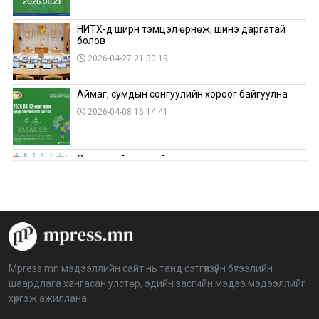
НИТХ-д ширүүн тэмцэл өрнөж, шинэ даргатай
болов
2026-04-27 21:30:19
Аймаг, сумдын сонгуулийн хороог байгуулна
2026-04-08 16:14:41
Сонгуулийн хуулийн зөрчил, шалгах,
шийдвэрлэх ажиллагааны талаар хэлэлцлээ
2026-04-08 16:09:26
“Дэлхийн мөнгөний долоо хоног-2026” аян Төв
аймагт үргэлжилж байна
2026-04-03 12:00:00
Mpress.mn мэдээллийн сайт нь танд сэтгүүлзүйн бүтээлийн
шаардлага хангасан улстөр, эдийн засгийн мэдээ мэдээллийг
BTS-ийн тоглолтыг Netflix дэлхий даяар шууд
хүргэж ажиллана.
дамжуулна
2026-03-08 16:04:00
14