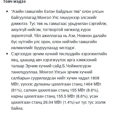
Товч мэдээ
“Азийн гамшгийн бэлэн байдлын төв” олон улсын
байгууллагад Монгол Улс гишүүнээр элсэхийг
дэмжлээ. Тус төв нь гамшгаас урьдчилан сэргийлж,
аюулгүй нийгэм, тогтвортой хөгжилд хүрэх
зорилготой. Үйл ажиллагаа нь Ази, Номхон далайн
бүс нутгийн улс орон, олон нийтийн гамшгийн
нөлөөллийг бууруулахад чиглэдэг.
Сэргээгдэх эрчим хүчний төслүүдийн хэрэгжилтийн
явц, цаашид авч хэрэгжүүлэх арга хэмжээний
талаар Эрчим хүчний сайд Б.Чойжилсүрэн
танилцууллаа. Монгол Улсын эрчим хүчний
салбарын суурилагдсан нийт хүчин чадал 1808
МВт, үүнээс дулааны цахилгаан станц 1464 МВт
(81%), салхин цахилгаан станц 155 МВт (8.6%),
нарны цахилгаан станц 155.5 МВт (8.6%), усан
цахилгаан станц 26.04 МВт (1.4%)-ыг тус тус эзэлж
байна.