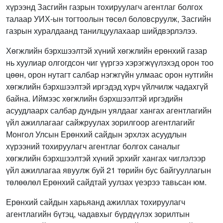
хүрээнд Засгийн газрын тохируулагч агентлаг болгох
талаар УИХ-ын тогтоолын төсөл боловсруулж, Засгийн
газрын хуралдаанд танилцуулахаар шийдвэрлэлээ.
Хөгжлийн бэрхшээлтэй хүний хөгжлийн ерөнхий газар
нь хуулиар олгогдсон чиг үүргээ хэрэгжүүлэхэд орон тоо
цөөн, орон нутагт салбар нэгжгүйн улмаас орон нутгийн
хөгжлийн бэрхшээлтэй иргэдэд хүрч үйлчилж чадахгүй
байна. Иймээс хөгжлийн бэрхшээлтэй иргэдийн
асуудлаарх салбар дундын уялдааг хангах агентлагийн
үйл ажиллагааг сайжруулах зорилгоор агентлагийг
Монгол Улсын Ерөнхий сайдын эрхлэх асуудлын
хүрээний тохируулагч агентлаг болгох саналыг
хөгжлийн бэрхшээлтэй хүний эрхийг хангах чиглэлээр
үйл ажиллагаа явуулж буй 21 төрийн бус байгууллагын
төлөөлөл Ерөнхий сайдтай уулзах үеэрээ тавьсан юм.
Ерөнхий сайдын харьяанд ажиллах тохируулагч
агентлагийн бүтэц, чадавхыг бүрдүүлэх зорилтын