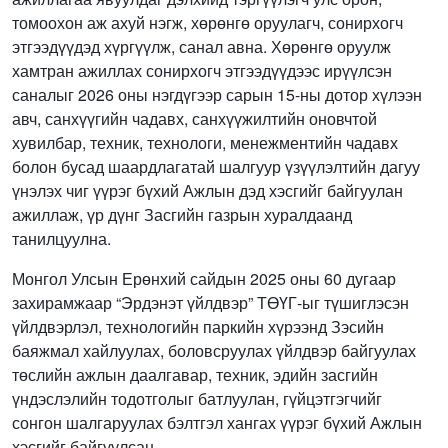
томоохон аж ахуй нэгж, хөрөнгө оруулагч, сонирхогч
этгээдүүдэд хүргүүлж, санал авна. Хөрөнгө оруулж
хамтран ажиллах сонирхогч этгээдүүдээс ирүүлсэн
саналыг 2026 оны нэгдүгээр сарын 15-ны дотор хүлээн
авч, санхүүгийн чадавх, санхүүжилтийн оновчтой
хувилбар, техник, технологи, менежментийн чадавх
болон бусад шаардлагатай шалгуур үзүүлэлтийн дагуу
үнэлэх чиг үүрэг бүхий Ажлын дэд хэсгийг байгуулан
ажиллаж, үр дүнг Засгийн газрын хуралдаанд
танилцуулна.
Монгол Улсын Ерөнхий сайдын 2025 оны 60 дугаар
захирамжаар “Эрдэнэт үйлдвэр” ТӨҮГ-ыг түшиглэсэн
үйлдвэрлэл, технологийн паркийн хүрээнд Зэсийн
баяжмал хайлуулах, боловсруулах үйлдвэр байгуулах
төслийн ажлын даалгавар, техник, эдийн засгийн
үндэслэлийн тодотголыг батлуулан, гүйцэтгэгчийг
сонгон шалгаруулах бэлтгэл хангах үүрэг бүхий Ажлын
хэсгийг байгуулсан.