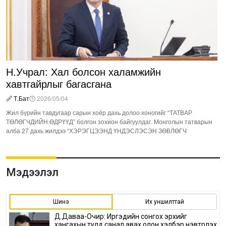
Н.Учрал: Хал болсон халамжийн
хавтгайрлыг багасгана
Т.Бат
2026/05/04
Жил бүрийн тавдугаар сарын хоёр дахь долоо хоногийг “ТАТВАР
ТӨЛӨГЧДИЙН ӨДРҮҮД” болгон зохион байгуулдаг. Монголын татварын
алба 27 дахь жилдээ “ХЭРЭГЦЭЭНД ҮНДЭСЛЭСЭН ЗӨВЛӨГЧ
Мэдээлэл
Шинэ
Их уншилттай
Д.Даваа-Очир: Иргэдийн сонгох эрхийг
хангахын тулд санал авах олон хэлбэр нэвтрүүлэх