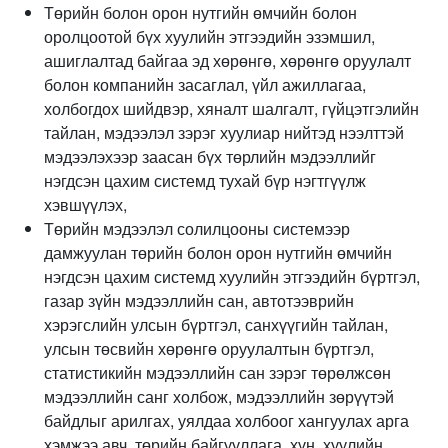
Төрийн болон орон нутгийн өмчийн болон
оролцоотой бүх хуулийн этгээдийн эзэмшил,
ашиглалтад байгаа эд хөрөнгө, хөрөнгө оруулалт
болон компанийн засаглал, үйл ажиллагаа,
холбогдох шийдвэр, хяналт шалгалт, гүйцэтгэлийн
тайлан, мэдээлэл зэрэг хуулиар нийтэд нээлттэй
мэдээлэхээр заасан бүх төрлийн мэдээллийг
нэгдсэн цахим системд тухай бүр нэгтгүүлж
хэвшүүлэх,
Төрийн мэдээлэл солилцооны системээр
дамжуулан төрийн болон орон нутгийн өмчийн
нэгдсэн цахим системд хуулийн этгээдийн бүртгэл,
газар зүйн мэдээллийн сан, автотээврийн
хэрэгслийн улсын бүртгэл, санхүүгийн тайлан,
улсын төсвийн хөрөнгө оруулалтын бүртгэл,
статистикийн мэдээллийн сан зэрэг төрөлжсөн
мэдээллийн санг холбож, мэдээллийн зөрүүтэй
байдлыг арилгах, уялдаа холбоог хангуулах арга
хэмжээ авч, төрийн байгууллага, хүн, хуулийн