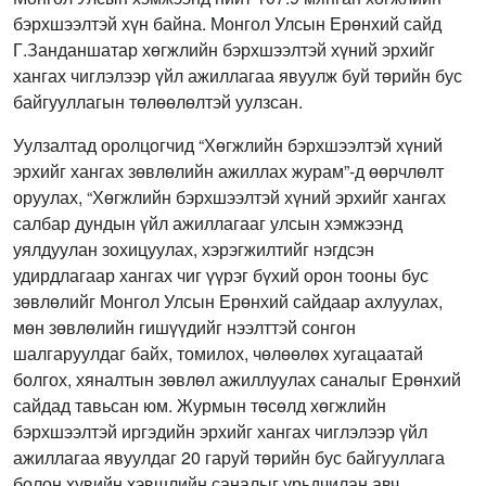
бэрхшээлтэй хүн байна. Монгол Улсын Ерөнхий сайд
Г.Занданшатар хөгжлийн бэрхшээлтэй хүний эрхийг
хангах чиглэлээр үйл ажиллагаа явуулж буй төрийн бус
байгууллагын төлөөлөлтэй уулзсан.
Уулзалтад оролцогчид “Хөгжлийн бэрхшээлтэй хүний
эрхийг хангах зөвлөлийн ажиллах журам”-д өөрчлөлт
оруулах, “Хөгжлийн бэрхшээлтэй хүний эрхийг хангах
салбар дундын үйл ажиллагааг улсын хэмжээнд
уялдуулан зохицуулах, хэрэгжилтийг нэгдсэн
удирдлагаар хангах чиг үүрэг бүхий орон тооны бус
зөвлөлийг Монгол Улсын Ерөнхий сайдаар ахлуулах,
мөн зөвлөлийн гишүүдийг нээлттэй сонгон
шалгаруулдаг байх, томилох, чөлөөлөх хугацаатай
болгох, хяналтын зөвлөл ажиллуулах саналыг Ерөнхий
сайдад тавьсан юм. Журмын төсөлд хөгжлийн
бэрхшээлтэй иргэдийн эрхийг хангах чиглэлээр үйл
ажиллагаа явуулдаг 20 гаруй төрийн бус байгууллага
болон хувийн хэвшлийн саналыг урьдчилан авч,