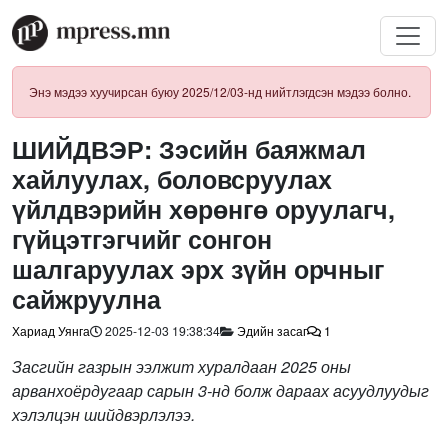
Энэ мэдээ хуучирсан буюу 2025/12/03-нд нийтлэгдсэн мэдээ болно.
ШИЙДВЭР: Зэсийн баяжмал
хайлуулах, боловсруулах
үйлдвэрийн хөрөнгө оруулагч,
гүйцэтгэгчийг сонгон
шалгаруулах эрх зүйн орчныг
сайжруулна
Хариад Уянга
2025-12-03 19:38:34
Эдийн засаг
1
Засгийн газрын ээлжит хуралдаан 2025 оны
арванхоёрдугаар сарын 3-нд болж дараах асуудлуудыг
хэлэлцэн шийдвэрлэлээ.