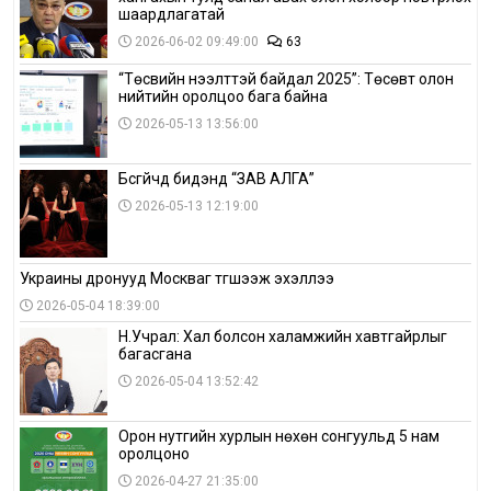
шаардлагатай
2026-06-02 09:49:00
63
“Төсвийн нээлттэй байдал 2025”: Төсөвт олон
нийтийн оролцоо бага байна
2026-05-13 13:56:00
Бүсгүйчүүд бидэнд “ЗАВ АЛГА”
2026-05-13 12:19:00
Украины дронууд Москваг түгшээж эхэллээ
2026-05-04 18:39:00
Н.Учрал: Хал болсон халамжийн хавтгайрлыг
багасгана
2026-05-04 13:52:42
Орон нутгийн хурлын нөхөн сонгуульд 5 нам
оролцоно
2026-04-27 21:35:00