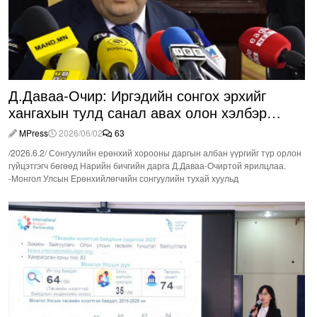
Д.Даваа-Очир: Иргэдийн сонгох эрхийг
хангахын тулд санал авах олон хэлбэр
нэвтрүүлэх шаардлагатай
MPress
2026/06/02
63
/2026.6.2/ Сонгуулийн ерөнхий хорооны даргын албан үүргийг түр орлон
гүйцэтгэгч бөгөөд Нарийн бичгийн дарга Д.Даваа-Очиртой ярилцлаа.
-Монгол Улсын Ерөнхийлөгчийн сонгуулийн тухай хуульд