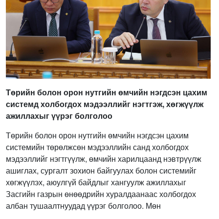
Төрийн болон орон нутгийн өмчийн нэгдсэн цахим
системд холбогдох мэдээллийг нэгтгэж, хөгжүүлж
ажиллахыг үүрэг болголоо
Төрийн болон орон нутгийн өмчийн нэгдсэн цахим
системийн төрөлжсөн мэдээллийн санд холбогдох
мэдээллийг нэгтгүүлж, өмчийн харилцаанд нэвтрүүлж
ашиглах, сургалт зохион байгуулах болон системийг
хөгжүүлэх, аюулгүй байдлыг хангуулж ажиллахыг
Засгийн газрын өнөөдрийн хуралдаанаас холбогдох
албан тушаалтнуудад үүрэг болголоо. Мөн