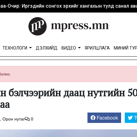
аа-Очир: Иргэдийн сонгох эрхийг хангахын тулд санал ава
ТЕХНОЛОГИ
ДЭЛХИЙД
ВИДЕО
ЯРИЛЦЛАГА
МИНИЙ ТУ
болно.
рын бэлчээрийн даац нутгийн 5
лаа
Facebook
T
,
Орон нутаг
0