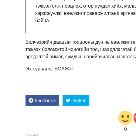
тэжээл олж нөөцлөх, отор нүүдэл хийх, мала
хэрэгжүүлж, өвөлжилт хаваржилтанд эртнээ
байна.
Бэлчээрийн даацын тооцооны дүн нь өвөлжилтөнд
тэжээх боломжтой хоногийн тоо, шаардлагатай б
эрсдэлтэй аймаг, сумдын нарийвчилсан мэдээг 
Эх сурвалж: БОАЖЯ
Facebook
Twitter
0
ӨМНӨХ