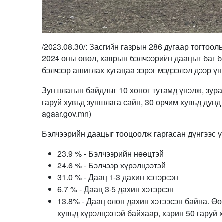
/2023.08.30/: Засгийн газрын 286 дугаар тогтоол
2024 оны өвөл, хаврын бэлчээрийн даацыг баг б
бэлчээр ашиглах хугацаа зэрэг мэдээлэл дээр үн
Зуншлагын байдлыг 10 хоног тутамд үнэлж, зура
гаруй хувьд зуншлага сайн, 30 орчим хувьд дунд 
agaar.gov.mn)
Бэлчээрийн даацыг тооцоолж гаргасан дүнгээс ү
23.9 % - Бэлчээрийн нөөцтэй
24.6 % - Бэлчээр хүрэлцээтэй
31.0 % - Даац 1-3 дахин хэтэрсэн
6.7 % - Даац 3-5 дахин хэтэрсэн
13.8% - Даац олон дахин хэтэрсэн байна. Ө
хувьд хүрэлцээтэй байхаар, харин 50 гаруй х