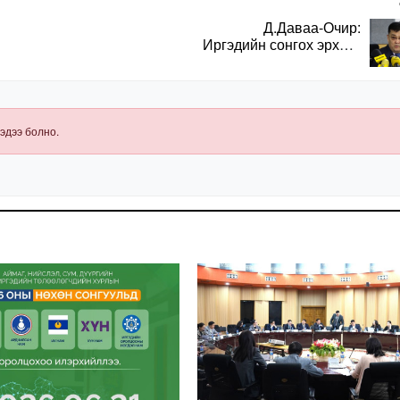
Д.Даваа-Очир:
Иргэдийн сонгох эрхийг
хангахын тулд санал
авах олон хэлбэр
нэвтрүүлэх
шаардлагатай
эдээ болно.