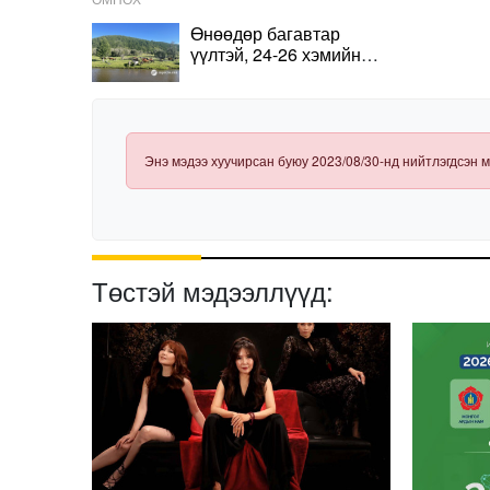
Өнөөдөр багавтар
үүлтэй, 24-26 хэмийн
дулаан байна
Энэ мэдээ хуучирсан буюу 2023/08/30-нд нийтлэгдсэн м
Төстэй мэдээллүүд: