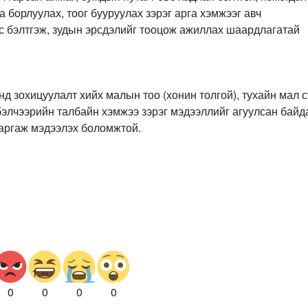
а борлуулах, тоог бууруулах зэрэг арга хэмжээг авч
с бэлтгэж, зудын эрсдэлийг тооцож ажиллах шаардлагатай
 зохицуулалт хийх малын тоо (хонин толгой), тухайн мал с
элчээрийн талбайн хэмжээ зэрэг мэдээллийг агуулсан байда
гаргаж мэдээлэх боломжтой.
0
0
0
0