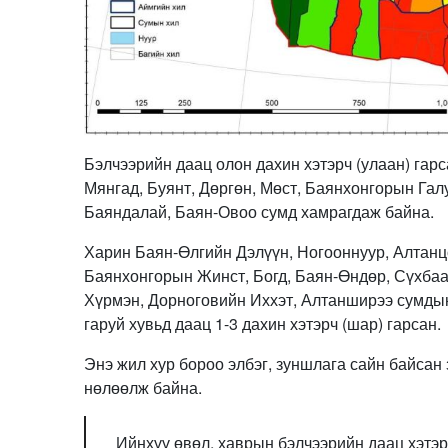
Бэлчээрийн даац олон дахин хэтэрч (улаан) гар
Мянгад, Буянт, Дөргөн, Мөст, Баянхонгорын Гал
Баяндалай, Баян-Овоо сумд хамрагдаж байна.
Харин Баян-Өлгийн Дэлүүн, Ногооннуур, Алтанц
Баянхонгорын Жинст, Богд, Баян-Өндөр, Сүхбаа
Хүрмэн, Дорноговийн Иххэт, Алтанширээ сумдын 
гаруй хувьд даац 1-3 дахин хэтэрч (шар) гарсан.
Энэ жил хур бороо элбэг, зуншлага сайн байсан 
нөлөөлж байна.
Ийнхүү өвөл, хаврын бэлчээрийн даац хэтэрч