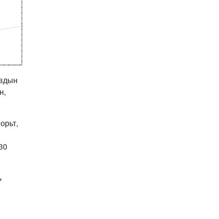
Улстөрд хэн мөнгө
төлдөг вэ буюу
мөнгөний мөрийг
цахимаар мөшгих нь
2026-02-11 15:09:00
СЕХ: Улс төрийн 6 намыг
идэвхгүйд тооцуулах
асуудлаар Дээд шүүхэд
мэдээлэл хүргүүлнэ
овдын
2026-02-11 11:50:00
н,
Эпштэйний файлууд:
Х.Баттулгатай
холбоотой имэйлийн
орьт,
илэрцүүд олдлоо
2026-02-03 10:30:00
Улс төрийн нам ЯАГААД
30
ХЭРЭГТЭЙ вэ?
2026-02-02 12:00:00
ь
Ерөнхий сайд
Г.Занданшатар Монгол
Улсыг ямар
байгууллагат нэгтгэв?
2026-01-23 13:59:00