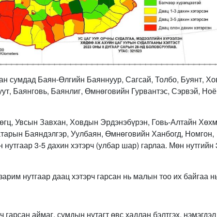
сан сумдад Баян-Өлгийн Баяннуур, Сагсай, Толбо, Буянт, Х
уут, Баянговь, Баянлиг, Өмнөговийн Гурвантэс, Сэрвэй, Ноё
өгц, Увсын Завхан, Ховдын Эрдэнэбүрэн, Говь-Алтайн Хөхм
тарын Баяндэлгэр, Уулбаян, Өмнөговийн Ханбогд, Номгон,
нутгаар 3-5 дахин хэтэрч (улбар шар) гарлаа. Мөн нутгийн 
зарим нутгаар даац хэтэрч гарсан нь малын тоо их байгаа н
 гарсан аймаг, сумдын нутагт өвс хадлан бэлтгэх, нэмэгдэл