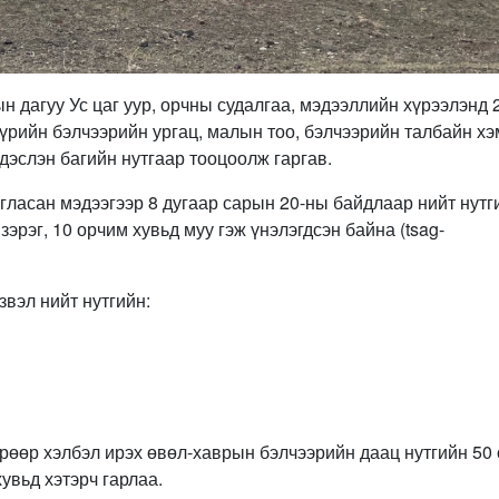
ын дагуу Ус цаг уур, орчны судалгаа, мэдээллийн хүрээлэнд 
үрийн бэлчээрийн ургац, малын тоо, бэлчээрийн талбайн хэ
дэслэн багийн нутгаар тооцоолж гаргав.
гласан мэдээгээр 8 дугаар сарын 20-ны байдлаар нийт нутг
зэрэг, 10 орчим хувьд муу гэж үнэлэгдсэн байна (tsag-
звэл нийт нутгийн:
өрөөр хэлбэл ирэх өвөл-хаврын бэлчээрийн даац нутгийн 50
увьд хэтэрч гарлаа.