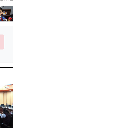
2026-01-06 14:05:00
УЧИРТАЙ: Венесуэлийн
Ерөнхийлөгч Н.Мадурог
АНУ барьчихсан нь ямар
учиртай юм бэ?
2026-01-04 19:00:00
2026 онд витамин,
нүүрний чийгшүүлэгч,
пробиотик зэрэгт МӨНГӨ
ҮРЭХЭЭ ЗОГСОО!
2026-01-02 11:40:00
ШИЙДВЭР: Татварын
багц хуулийн
шинэчлэлийг УИХ-д
өргөн мэдүүлэхээр
2025-12-24 20:01:14
тогтлоо
Хавдар судлалын
үндэсний төв мэс
заслын эмчилгээндээ
робот ашиглахаар зэхэж
2025-12-23 10:36:32
байна
Ардчилсан намын
санхүүгийн тайлан ИЛ
БУС, ихэнх нам албан
ёсны сайтгүй