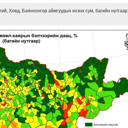
гий, Ховд, Баянхонгор аймгуудын ихэнх сум, багийн нутгаар