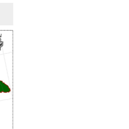
Иргэдийн
төлөөлөгчдийн хурлын
2026 оны нөхөн сонгууль
6 дугаар сарын 21-нд
2026-03-05 11:36:28
болно
Д.Тэгшбаяр: НҮБ-ын
тогтоол санаачилж,
батлуулсан нь Монгол
Улсын манлайллыг олон
2026-03-04 09:00:00
улсад таниулсан
Ерөнхийлөгч өө, жоомоо
алах гээд байшингаа
шатаав!
2026-02-27 16:40:00
2
Улс төрийн намуудын
2025 оны тайлан олон
нийтэд ил боллоо
2026-02-27 14:48:26
ХОРИОТОЙ!
2026-02-25 13:40:04