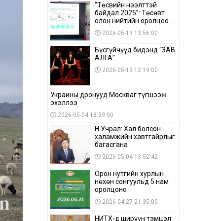
“Төсвийн нээлттэй
байдал 2025”: Төсөвт
олон нийтийн оролцоо
бага байна
2026-05-13 13:56:00
Бүсгүйчүүд бидэнд “ЗАВ
АЛГА”
2026-05-13 12:19:00
Украины дронууд Москваг түгшээж
эхэллээ
2026-05-04 18:39:00
Н.Учрал: Хал болсон
халамжийн хавтгайрлыг
багасгана
2026-05-04 13:52:42
Орон нутгийн хурлын
нөхөн сонгуульд 5 нам
оролцоно
2026-04-27 21:35:00
НИТХ-д ширүүн тэмцэл