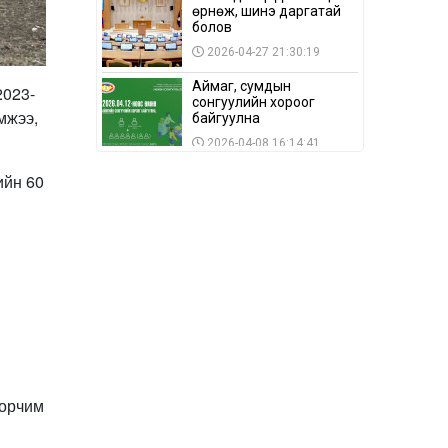
өрнөж, шинэ даргатай
болов
2026-04-27 21:30:19
Аймаг, сумдын
2023-
сонгуулийн хороог
мжээ,
байгуулна
2026-04-08 16:14:41
Сонгуулийн хуулийн
ийн 60
зөрчил, шалгах,
шийдвэрлэх
ажиллагааны талаар
2026-04-08 16:09:26
хэлэлцлээ
“Дэлхийн мөнгөний
долоо хоног-2026” аян
Төв аймагт үргэлжилж
байна
2026-04-03 12:00:00
BTS-ийн тоглолтыг
Netflix дэлхий даяар
шууд дамжуулна
 орчим
2026-03-08 16:04:00
14