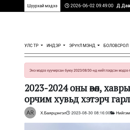
2026-06-02 09:49:00
Д.Дав
Шуурхай мэдээ
УЛС ТӨР
ИНДЭР
ЭРҮҮЛ МЭНД
БОЛОВСРОЛ
Энэ мэдээ хуучирсан буюу 2023/08/30-нд нийтлэгдсэн мэдээ 
2023-2024 оны өвөл, хав
орчим хувьд хэтэрч гар
Х.Баярцэнгэл
2023-08-30 08:16:00
Нийгэм