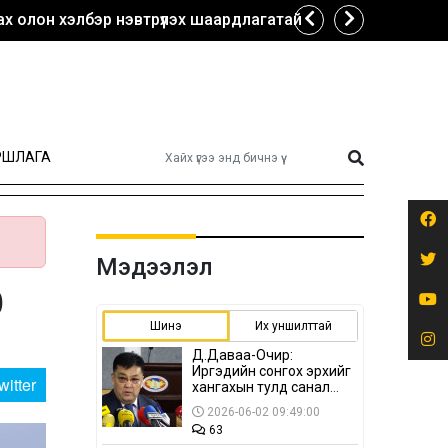
х олон хэлбэр нэвтрүүлэх шаардлагатай
РШЛАГА
Мэдээлэл
0
Шинэ
Их уншилттай
Д.Даваа-Очир:
Иргэдийн сонгох эрхийг
witter
хангахын тулд санал
авах олон хэлбэр
2026-06-02 09:49:00
нэвтрүүлэх
63
шаардлагатай