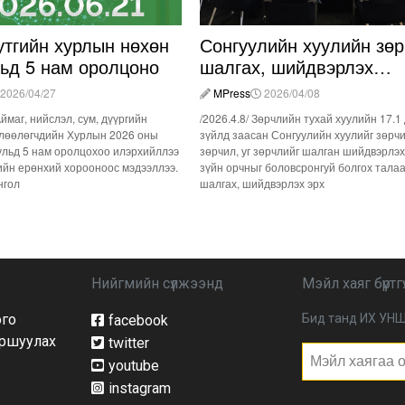
утгийн хурлын нөхөн
Сонгуулийн хуулийн зөр
льд 5 нам оролцоно
шалгах, шийдвэрлэх
ажиллагааны талаар
2026/04/27
MPress
2026/04/08
хэлэлцлээ
Аймаг, нийслэл, сум, дүүргийн
/2026.4.8/ Зөрчлийн тухай хуулийн 17.1
лөөлөгчдийн Хурлын 2026 оны
зүйлд заасан Сонгуулийн хуулийг зөрч
ульд 5 нам оролцохоо илэрхийллээ
зөрчил, уг зөрчлийг шалган шийдвэрлэх
ийн ерөнхий хорооноос мэдээллээ.
зүйн орчныг боловсронгуй болгох тала
нгол
шалгах, шийдвэрлэх эрх
Нийгмийн сүлжээнд
Мэйл хаяг бүртгү
ого
Бид танд ИХ УНШ
facebook
йршуулах
twitter
youtube
instagram