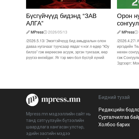
Бүсгүйчүүд бидэнд “ЗАВ
Орон н
АЛГА”
сонгуу
MPress
2026/05/13
MPress
/2026.5.13/ Эмэгтэйчүүд бид амьдралын олон
/2026.4.27/ 
даваа нугачааг туучсаар явдаг ч нэг л өдөр “Юу
иргэдийн Тө
билээ” гэж өөрөөсөө асууж, эргэн тунгааж, өөр
нөхөн сонгу
рүүгээ өнгийдөг. Яг тэр мөч бол бүсгүй хүний
гэж Сонгуул
Эдгээрт: Мо
Бидний тухай
Редакцийн бодл
Mpress.mn мэдээллийн сайт нь
Сурталчилгаа ба
танд сэтгүүлзүйн бүтээлийн
Холбоо барих
шаардлага хангасан улстөр,
эдийн засгийн мэдээ