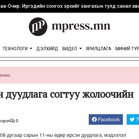
аа-Очир: Иргэдийн сонгох эрхийг хангахын тулд санал ава
ТЕХНОЛОГИ
ДЭЛХИЙД
ВИДЕО
ЯРИЛЦЛАГА
МИНИЙ ТУ
болно.
йн дуудлага согтуу жолоочийн
Facebook
T
хэрэг
0
 08 дугаар сарын 11-ны өдөр ирсэн дуудлага, мэдээлэл