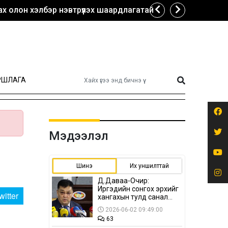
х олон хэлбэр нэвтрүүлэх шаардлагатай
РШЛАГА
Мэдээлэл
Шинэ
Их уншилттай
Д.Даваа-Очир:
Иргэдийн сонгох эрхийг
witter
хангахын тулд санал
авах олон хэлбэр
2026-06-02 09:49:00
нэвтрүүлэх
63
шаардлагатай