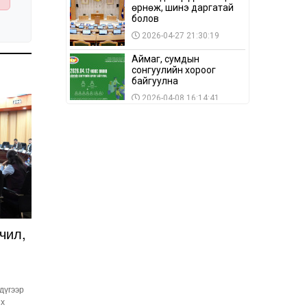
өрнөж, шинэ даргатай
болов
2026-04-27 21:30:19
Аймаг, сумдын
сонгуулийн хороог
байгуулна
2026-04-08 16:14:41
Сонгуулийн хуулийн
зөрчил, шалгах,
шийдвэрлэх
ажиллагааны талаар
2026-04-08 16:09:26
хэлэлцлээ
“Дэлхийн мөнгөний
долоо хоног-2026” аян
Төв аймагт үргэлжилж
байна
2026-04-03 12:00:00
чил,
BTS-ийн тоглолтыг
Netflix дэлхий даяар
шууд дамжуулна
2026-03-08 16:04:00
 дүгээр
14
их