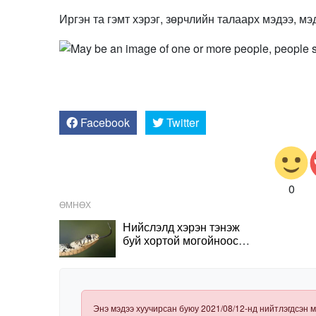
Иргэн та гэмт хэрэг, зөрчлийн талаарх мэдээ, мэ
Facebook
Twitter
0
ӨМНӨХ
Нийслэлд хэрэн тэнэж
буй хортой могойноос
хэрхэн сэргийлэх вэ
Энэ мэдээ хуучирсан буюу 2021/08/12-нд нийтлэгдсэн м