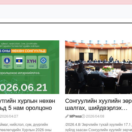
утгийн хурлын нөхөн
Сонгуулийн хуулийн зөр
льд 5 нам оролцоно
шалгах, шийдвэрлэх
ажиллагааны талаар
2026/04/27
MPress
2026/04/08
хэлэлцлээ
Аймаг, нийслэл, сум, дүүргийн
/2026.4.8/ Зөрчлийн тухай хуулийн 17.1
лөөлөгчдийн Хурлын 2026 оны
зүйлд заасан Сонгуулийн хуулийг зөрч