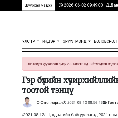
2026-06-02 09:49:00
Д.Дав
Шуурхай мэдээ
УЛС ТӨР
ИНДЭР
ЭРҮҮЛ МЭНД
БОЛОВСРОЛ
Энэ мэдээ хуучирсан буюу 2021/08/12-нд нийтлэгдсэн мэдээ 
Гэр бүлийн хүчирхийлли
тоотой тэнцүү
О.Отгонжаргал
2021-08-12 09:56:43
Гэмт 
/2021.08.12/: Цагдаагийн байгууллагад 2021 оны