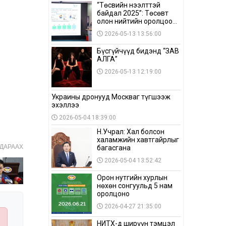
“Төсвийн нээлттэй
байдал 2025”: Төсөвт
олон нийтийн оролцоо
бага байна
2026-05-13 13:56:00
Бүсгүйчүүд бидэнд “ЗАВ
АЛГА”
2026-05-13 12:19:00
Украины дронууд Москваг түгшээж
эхэллээ
2026-05-04 18:39:00
Н.Учрал: Хал болсон
халамжийн хавтгайрлыг
ДАРААХ
багасгана
2026-05-04 13:52:42
Орон нутгийн хурлын
нөхөн сонгуульд 5 нам
оролцоно
2026-04-27 21:35:00
НИТХ-д ширүүн тэмцэл