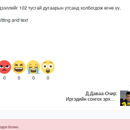
дээллийг 102 тусгай дугаарын утсанд холбогдож өгнө үү.
0
0
0
0
Д.Даваа-Очир:
Иргэдийн сонгох эрхийг
хангахын тулд санал
авах олон хэлбэр
нэвтрүүлэх
шаардлагатай
эдээ болно.