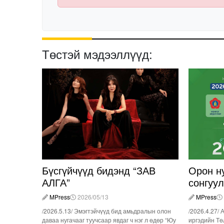
Төстэй мэдээллүүд:
Бүсгүйчүүд бидэнд “ЗАВ
Орон н
АЛГА”
сонгуу
MPress
2026/05/13
MPress
/2026.5.13/ Эмэгтэйчүүд бид амьдралын олон
/2026.4.27/ 
даваа нугачааг туучсаар явдаг ч нэг л өдөр “Юу
иргэдийн Тө