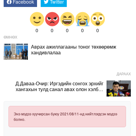
Facebook
Twitter
0
0
0
0
0
ӨМНӨХ
Аврах ажиллагааны тоног төхөөрөмж
хандивлалаа
ДАРААХ
Д.Даваа-Очир: Иргэдийн сонгох эрхийг
хангахын тулд санал авах олон хэлбэр
нэвтрүүлэх шаардлагатай
Энэ мэдээ хуучирсан буюу 2021/08/11-нд нийтлэгдсэн мэдээ
болно.