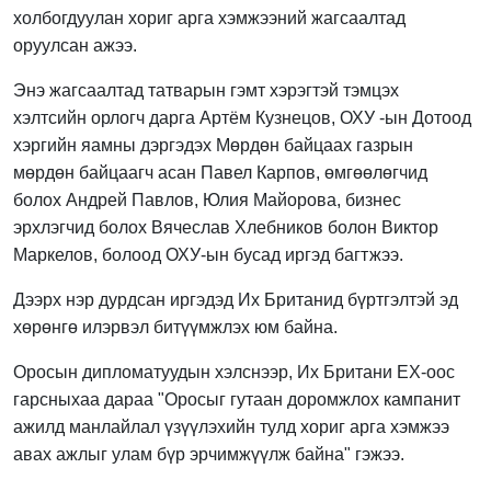
холбогдуулан хориг арга хэмжээний жагсаалтад
оруулсан ажээ.
Энэ жагсаалтад татварын гэмт хэрэгтэй тэмцэх
хэлтсийн орлогч дарга Артём Кузнецов, ОХУ -ын Дотоод
хэргийн яамны дэргэдэх Мөрдөн байцаах газрын
мөрдөн байцаагч асан Павел Карпов, өмгөөлөгчид
болох Андрей Павлов, Юлия Майорова, бизнес
эрхлэгчид болох Вячеслав Хлебников болон Виктор
Маркелов, болоод ОХУ-ын бусад иргэд багтжээ.
Дээрх нэр дурдсан иргэдэд Их Британид бүртгэлтэй эд
хөрөнгө илэрвэл битүүмжлэх юм байна.
Оросын дипломатуудын хэлснээр, Их Британи ЕХ-оос
гарсныхаа дараа "Оросыг гутаан доромжлох кампанит
ажилд манлайлал үзүүлэхийн тулд хориг арга хэмжээ
авах ажлыг улам бүр эрчимжүүлж байна" гэжээ.