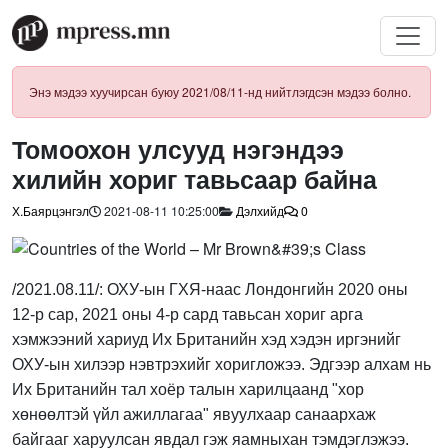
Энэ мэдээ хуучирсан буюу 2021/08/11-нд нийтлэгдсэн мэдээ болно.
Томоохон улсууд нэгэндээ
хилийн хориг тавьсаар байна
Х.Баярцэнгэл
2021-08-11 10:25:00
Дэлхийд
0
/2021.08.11/: ОХУ-ын ГХЯ-наас Лондонгийн 2020 оны
12-р сар, 2021 оны 4-р сард тавьсан хориг арга
хэмжээний хариуд Их Британийн хэд хэдэн иргэнийг
ОХУ-ын хилээр нэвтрэхийг хоригложээ. Эдгээр алхам нь
Их Британийн тал хоёр талын харилцаанд "хор
хөнөөлтэй үйл ажиллагаа" явуулхаар санаархаж
байгааг харуулсан явдал гэж яамныхан тэмдэглэжээ.