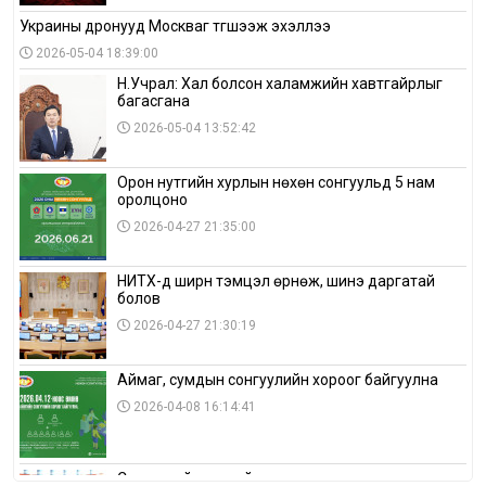
Украины дронууд Москваг түгшээж эхэллээ
2026-05-04 18:39:00
Н.Учрал: Хал болсон халамжийн хавтгайрлыг
багасгана
2026-05-04 13:52:42
Орон нутгийн хурлын нөхөн сонгуульд 5 нам
оролцоно
2026-04-27 21:35:00
НИТХ-д ширүүн тэмцэл өрнөж, шинэ даргатай
болов
2026-04-27 21:30:19
Аймаг, сумдын сонгуулийн хороог байгуулна
2026-04-08 16:14:41
Сонгуулийн хуулийн зөрчил, шалгах,