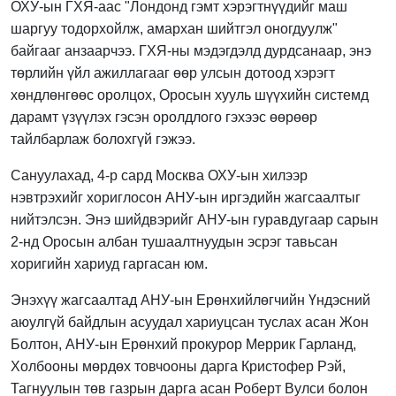
ОХУ-ын ГХЯ-аас "Лондонд гэмт хэрэгтнүүдийг маш
шаргуу тодорхойлж, амархан шийтгэл оногдуулж"
байгааг анзаарчээ. ГХЯ-ны мэдэгдэлд дурдсанаар, энэ
төрлийн үйл ажиллагааг өөр улсын дотоод хэрэгт
хөндлөнгөөс оролцох, Оросын хууль шүүхийн системд
дарамт үзүүлэх гэсэн оролдлого гэхээс өөрөөр
тайлбарлаж болохгүй гэжээ.
Сануулахад, 4-р сард Москва ОХУ-ын хилээр
нэвтрэхийг хориглосон АНУ-ын иргэдийн жагсаалтыг
нийтэлсэн. Энэ шийдвэрийг АНУ-ын гуравдугаар сарын
2-нд Оросын албан тушаалтнуудын эсрэг тавьсан
хоригийн хариуд гаргасан юм.
Энэхүү жагсаалтад АНУ-ын Ерөнхийлөгчийн Үндэсний
аюулгүй байдлын асуудал хариуцсан туслах асан Жон
Болтон, АНУ-ын Ерөнхий прокурор Меррик Гарланд,
Холбооны мөрдөх товчооны дарга Кристофер Рэй,
Тагнуулын төв газрын дарга асан Роберт Вулси болон