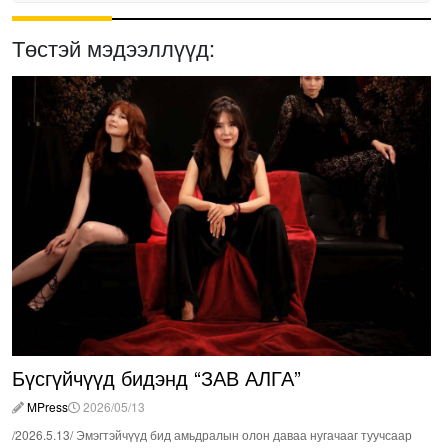
Төстэй мэдээллүүд:
Бүсгүйчүүд бидэнд “ЗАВ АЛГА”
MPress
2026/05/13
/2026.5.13/ Эмэгтэйчүүд бид амьдралын олон даваа нугачааг туучсаар