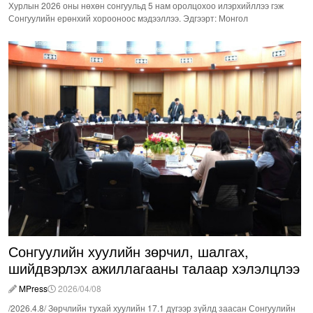
Хурлын 2026 оны нөхөн сонгуульд 5 нам оролцохоо илэрхийллээ гэж
Сонгуулийн ерөнхий хорооноос мэдээллээ. Эдгээрт: Монгол
Сонгуулийн хуулийн зөрчил, шалгах,
шийдвэрлэх ажиллагааны талаар хэлэлцлээ
MPress
2026/04/08
/2026.4.8/ Зөрчлийн тухай хуулийн 17.1 дүгээр зүйлд заасан Сонгуулийн