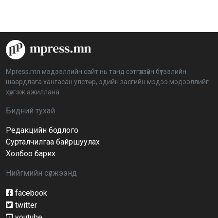
шийдвэрлэх ажиллагааны талаар хэлэлцлээ
2026-04-08 16:09:26
“Дэлхийн мөнгөний долоо хоног-2026” аян Төв
аймагт үргэлжилж байна
2026-04-03 12:00:00
Mpress.mn мэдээллийн сайт нь танд сэтгүүлзүйн бүтээлийн
шаардлага хангасан улстөр, эдийн засгийн мэдээ мэдээллийг
BTS-ийн тоглолтыг Netflix дэлхий даяар шууд
хүргэж ажиллана.
дамжуулна
2026-03-08 16:04:00
14
Бидний тухай
Редакцийн бодлого
Иргэдийн төлөөлөгчдийн хурлын 2026 оны
нөхөн сонгууль 6 дугаар сарын 21-нд болно
Сурталчилгаа байршуулах
2026-03-05 11:36:28
Холбоо барих
Нийгмийн сүлжээнд
Д.Тэгшбаяр: НҮБ-ын тогтоол санаачилж,
батлуулсан нь Монгол Улсын манлайллыг олон
улсад таниулсан
facebook
2026-03-04 09:00:00
twitter
youtube