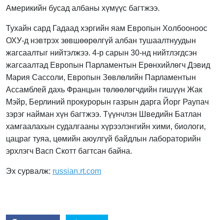
Америкийн бусад албаны хүмүүс багтжээ.
Тухайн сард Гадаад хэргийн яам Европын Холбооноос
ОХУ-д нэвтрэх зөвшөөрөлгүй албан тушаалтнуудын
жагсаалтыг нийтэлжээ. 4-р сарын 30-нд нийтлэгдсэн
жагсаалтад Европын Парламентын Ерөнхийлөгч Дэвид
Мария Сассоли, Европын Зөвлөлийн Парламентын
Ассамблей дахь Францын төлөөлөгчдийн гишүүн Жак
Мэйр, Берлиний прокурорын газрын дарга Йорг Раупач
зэрэг найман хүн багтжээ. Түүнчлэн Шведийн Батлан
хамгаалахын судалгааны хүрээлэнгийн хими, биологи,
цацраг туяа, цөмийн аюулгүй байдлын лабораторийн
эрхлэгч Васп Скотт багтсан байна.
Эх сурвалж:
russian.rt.com