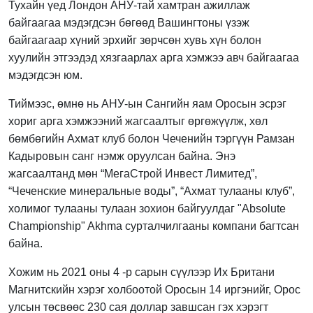
Тухайн үед Лондон АНУ-тай хамтран ажиллаж
байгаагаа мэдэгдсэн бөгөөд Вашингтоны үзэж
байгаагаар хүний эрхийг зөрчсөн хувь хүн болон
хуулийн этгээдэд хязгаарлах арга хэмжээ авч байгаагаа
мэдэгдсэн юм.
Тиймээс, өмнө нь АНУ-ын Сангийн яам Оросын эсрэг
хориг арга хэмжээний жагсаалтыг өргөжүүлж, хөл
бөмбөгийн Ахмат клуб болон Чеченийн тэргүүн Рамзан
Кадыровын санг нэмж оруулсан байна. Энэ
жагсаалтанд мөн “МегаСтрой Инвест Лимитед”,
“Чеченские минеральные воды”, “Ахмат тулааны клуб”,
холимог тулааны тулаан зохион байгуулдаг "Absolute
Championship" Akhma сурталчилгааны компани багтсан
байна.
Хожим нь 2021 оны 4 -р сарын сүүлээр Их Британи
Магнитскийн хэрэг холбоотой Оросын 14 иргэнийг, Орос
улсын төсвөөс 230 сая доллар завшсан гэх хэрэгт