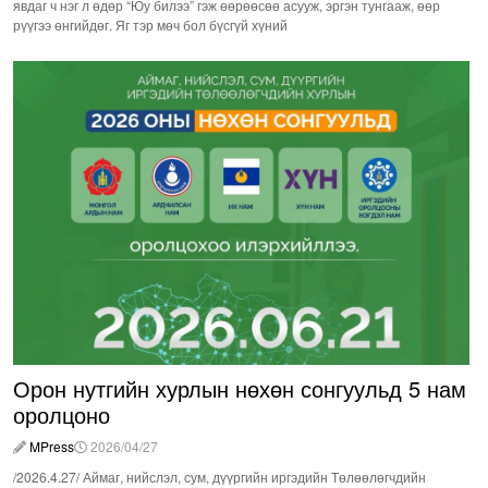
явдаг ч нэг л өдөр “Юу билээ” гэж өөрөөсөө асууж, эргэн тунгааж, өөр
рүүгээ өнгийдөг. Яг тэр мөч бол бүсгүй хүний
Орон нутгийн хурлын нөхөн сонгуульд 5 нам
оролцоно
MPress
2026/04/27
/2026.4.27/ Аймаг, нийслэл, сум, дүүргийн иргэдийн Төлөөлөгчдийн