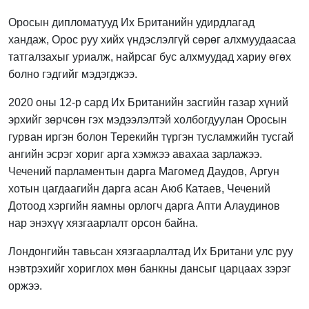
Оросын дипломатууд Их Британийн удирдлагад
хандаж, Орос руу хийх үндэслэлгүй сөрөг алхмуудаасаа
татгалзахыг уриалж, найрсаг бус алхмуудад хариу өгөх
болно гэдгийг мэдэгджээ.
2020 оны 12-р сард Их Британийн засгийн газар хүний
эрхийг зөрчсөн гэх мэдээлэлтэй холбогдуулан Оросын
гурван иргэн болон Терекийн түргэн тусламжийн тусгай
ангийн эсрэг хориг арга хэмжээ авахаа зарлажээ.
Чечений парламентын дарга Магомед Даудов, Аргун
хотын цагдаагийн дарга асан Аюб Катаев, Чечений
Дотоод хэргийн яамны орлогч дарга Апти Алаудинов
нар энэхүү хязгаарлалт орсон байна.
Лондонгийн тавьсан хязгаарлалтад Их Британи улс руу
нэвтрэхийг хориглох мөн банкны дансыг царцаах зэрэг
оржээ.