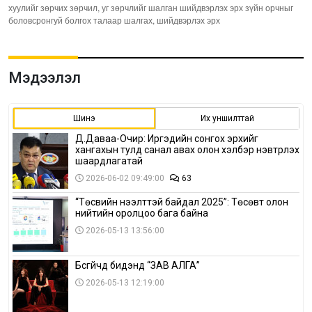
хуулийг зөрчих зөрчил, уг зөрчлийг шалган шийдвэрлэх эрх зүйн орчныг
боловсронгуй болгох талаар шалгах, шийдвэрлэх эрх
Мэдээлэл
Шинэ
Их уншилттай
Д.Даваа-Очир: Иргэдийн сонгох эрхийг
хангахын тулд санал авах олон хэлбэр нэвтрүүлэх
шаардлагатай
2026-06-02 09:49:00
63
“Төсвийн нээлттэй байдал 2025”: Төсөвт олон
нийтийн оролцоо бага байна
2026-05-13 13:56:00
Бүсгүйчүүд бидэнд “ЗАВ АЛГА”
2026-05-13 12:19:00