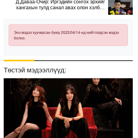
Д.Даваа-Очир: Иргэдийн сонгох эрхийг
хангахын тулд санал авах олон хэлбэр
нэвтрүүлэх шаардлагатай
Энэ мэдээ хуучирсан буюу 2022/04/14-нд нийтлэгдсэн мэдээ
болно.
Төстэй мэдээллүүд: