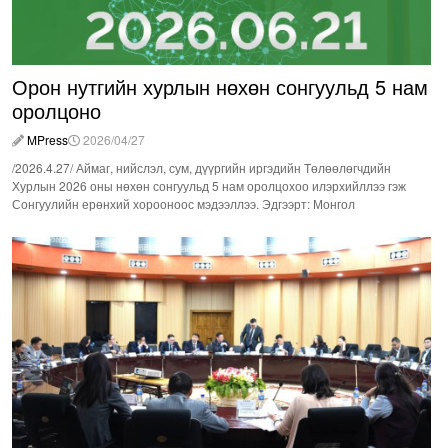
Орон нутгийн хурлын нөхөн сонгуульд 5 нам
оролцоно
MPress
2026/04/27
/2026.4.27/ Аймаг, нийслэл, сум, дүүргийн иргэдийн Төлөөлөгчдийн
Хурлын 2026 оны нөхөн сонгуульд 5 нам оролцохоо илэрхийллээ гэж
Сонгуулийн ерөнхий хорооноос мэдээллээ. Эдгээрт: Монгол