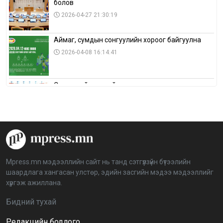
болов
2026-04-27 21:30:19
Аймаг, сумдын сонгуулийн хороог байгуулна
2026-04-08 16:14:41
Сонгуулийн хуулийн зөрчил, шалгах,
шийдвэрлэх ажиллагааны талаар хэлэлцлээ
2026-04-08 16:09:26
“Дэлхийн мөнгөний долоо хоног-2026” аян Төв
аймагт үргэлжилж байна
2026-04-03 12:00:00
Mpress.mn мэдээллийн сайт нь танд сэтгүүлзүйн бүтээлийн
шаардлага хангасан улстөр, эдийн засгийн мэдээ мэдээллийг
BTS-ийн тоглолтыг Netflix дэлхий даяар шууд
хүргэж ажиллана.
дамжуулна
2026-03-08 16:04:00
14
Бидний тухай
Редакцийн бодлого
Иргэдийн төлөөлөгчдийн хурлын 2026 оны