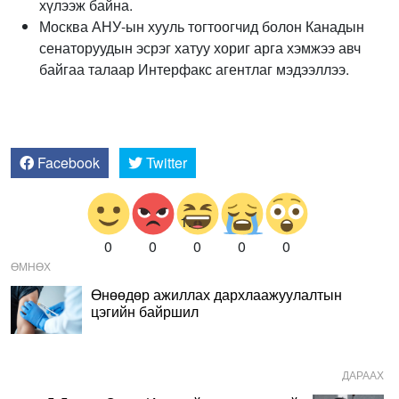
хүлээж байна.
Москва АНУ-ын хууль тогтоогчид болон Канадын
сенаторуудын эсрэг хатуу хориг арга хэмжээ авч
байгаа талаар Интерфакс агентлаг мэдээллээ.
Facebook
Twitter
0
0
0
0
0
ӨМНӨХ
Өнөөдөр ажиллах дархлаажуулалтын
цэгийн байршил
ДАРААХ