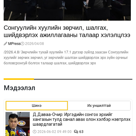
Сонгуулийн хуулийн зөрчил, шалгах,
шийдвэрлэх ажиллагааны талаар хэлэлцлээ
MPress
2026/04/08
/2026.4.8/ Зөрчлийн тухай хуулийн 17.1 дүгээр зүйлд заасан Сонгуулийн
хуулийг зөрчих зөрчил, уг зөрчлийг шалган шийдвэрлэх эрх зүйн орчныг
боловсронгуй болгох талаар шалгах, шийдвэрлэх эрх
Мэдээлэл
Шинэ
Их уншилттай
Д.Даваа-Очир: Иргэдийн сонгох эрхийг
хангахын тулд санал авах олон хэлбэр нэвтрүүлэх
шаардлагатай
2026-06-02 09:49:00
63