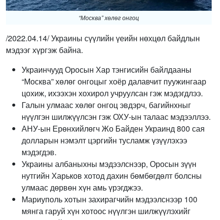
“Москва” хөлөг онгоц
/2022.04.14/ Украины сүүлийн үеийн нөхцөл байдлын
мэдээг хүргэж байна.
Украинчууд Оросын Хар тэнгисийн байлдааны
“Москва” хөлөг онгоцыг хоёр далавчит пуужингаар
цохиж, ихээхэн хохирол учруулсан гэж мэдэгдлээ.
Галын улмаас хөлөг онгоц эвдэрч, багийнхныг
нүүлгэн шилжүүлсэн гэж ОХУ-ын талаас мэдээллээ.
АНУ-ын Ерөнхийлөгч Жо Байден Украинд 800 сая
долларын нэмэлт цэргийн тусламж үзүүлэхээ
мэдэгдэв.
Украины албаныхны мэдээлснээр, Оросын зүүн
нутгийн Харьков хотод дахин бөмбөгдөлт болсны
улмаас дөрвөн хүн амь үрэгджээ.
Мариуполь хотын захирагчийн мэдээлснээр 100
мянга гаруй хүн хотоос нүүлгэн шилжүүлэхийг