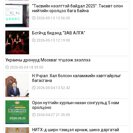
“Төсвийн нээлттэй байдал 2025”: Төсөвт олон
нийтийн оролцоо бага байна
2026-05-13 13:56:00
Бүсгүйчүүд бидэнд “ЗАВ АЛГА”
2026-05-13 12:19:00
Украины дронууд Москваг түгшээж эхэллээ
2026-05-04 18:39:00
Н.Учрал: Хал болсон халамжийн хавтгайрлыг
багасгана
2026-05-04 13:52:42
Орон нутгийн хурлын нөхөн сонгуульд 5 нам
оролцоно
2026-04-27 21:35:00
НИТХ-д ширүүн тэмцэл өрнөж, шинэ даргатай