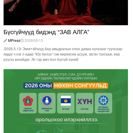
Бүсгүйчүүд бидэнд “ЗАВ АЛГА”
MPress
2026/05/13
/2026.5.13/ Эмэгтэйчүүд бид амьдралын олон даваа нугачааг туучсаар
явдаг ч нэг л өдөр “Юу билээ” гэж өөрөөсөө асууж, эргэн тунгааж, өөр
рүүгээ өнгийдөг. Яг тэр мөч бол бүсгүй хүний