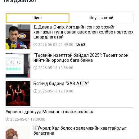
Шинэ
Их уншилттай
Д.Даваа-Очир: Иргэдийн сонгох эрхийг
хангахын тулд санал авах олон хэлбэр нэвтрүүлэх
шаардлагатай
2026-06-02 09:49:00
63
“Төсвийн нээлттэй байдал 2025”: Төсөвт олон
нийтийн оролцоо бага байна
2026-05-13 13:56:00
Бүсгүйчүүд бидэнд “ЗАВ АЛГА”
2026-05-13 12:19:00
Украины дронууд Москваг түгшээж эхэллээ
2026-05-04 18:39:00
Н.Учрал: Хал болсон халамжийн хавтгайрлыг
багасгана