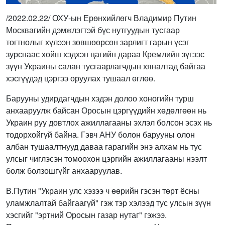
/2022.02.22/ ОХУ-ын Ерөнхийлөгч Владимир Путин
Москвагийн дэмжлэгтэй бүс нутгуудын тусгаар
тогтнолыг хүлээн зөвшөөрсөн зарлигт гарын үсэг
зурснаас хойш хэдхэн цагийн дараа Кремлийн зүгээс
зүүн Украины салан тусгаарлагчдын хяналтад байгаа
хэсгүүдэд цэргээ оруулах тушаал өглөө.
Барууны удирдагчдын хэдэн долоо хоногийн турш
анхааруулж байсан Оросын цэргүүдийн хөдөлгөөн нь
Украин руу довтлох ажиллагааны эхлэл болсон эсэх нь
тодорхойгүй байна. Гэвч АНУ болон барууны олон
албан тушаалтнууд даваа гарагийн энэ алхам нь тус
улсыг чиглэсэн томоохон цэргийн ажиллагааны нээлт
болж болзошгүйг анхааруулав.
В.Путин "Украин улс хэзээ ч өөрийн гэсэн төрт ёсны
уламжлалтай байгаагүй" гэж тэр хэлээд тус улсын зүүн
хэсгийг "эртний Оросын газар нутаг" гэжээ.