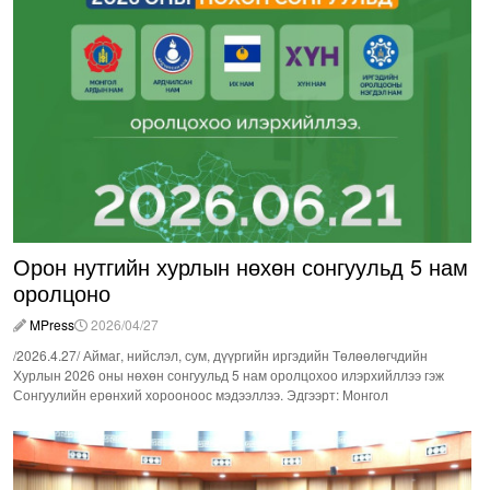
Орон нутгийн хурлын нөхөн сонгуульд 5 нам
оролцоно
MPress
2026/04/27
/2026.4.27/ Аймаг, нийслэл, сум, дүүргийн иргэдийн Төлөөлөгчдийн
Хурлын 2026 оны нөхөн сонгуульд 5 нам оролцохоо илэрхийллээ гэж
Сонгуулийн ерөнхий хорооноос мэдээллээ. Эдгээрт: Монгол