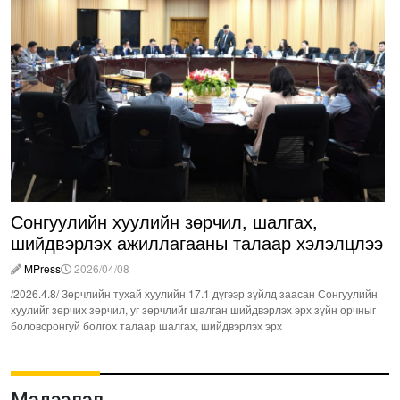
Сонгуулийн хуулийн зөрчил, шалгах,
шийдвэрлэх ажиллагааны талаар хэлэлцлээ
MPress
2026/04/08
/2026.4.8/ Зөрчлийн тухай хуулийн 17.1 дүгээр зүйлд заасан Сонгуулийн
хуулийг зөрчих зөрчил, уг зөрчлийг шалган шийдвэрлэх эрх зүйн орчныг
боловсронгуй болгох талаар шалгах, шийдвэрлэх эрх
Мэдээлэл