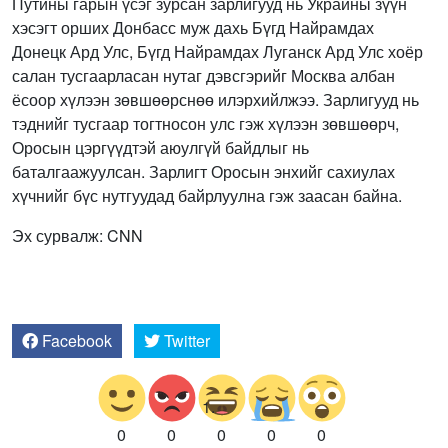
Путины гарын үсэг зурсан зарлигууд нь Украины зүүн
хэсэгт орших Донбасс муж дахь Бүгд Найрамдах
Донецк Ард Улс, Бүгд Найрамдах Луганск Ард Улс хоёр
салан тусгаарласан нутаг дэвсгэрийг Москва албан
ёсоор хүлээн зөвшөөрснөө илэрхийлжээ. Зарлигууд нь
тэднийг тусгаар тогтносон улс гэж хүлээн зөвшөөрч,
Оросын цэргүүдтэй аюулгүй байдлыг нь
баталгаажуулсан. Зарлигт Оросын энхийг сахиулах
хүчнийг бүс нутгуудад байрлуулна гэж заасан байна.
Эх сурвалж: CNN
Facebook
Twitter
0
0
0
0
0