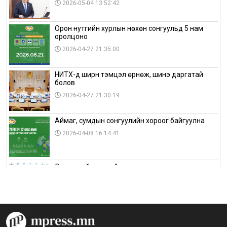
2026-05-04 13:52:42
Орон нутгийн хурлын нөхөн сонгуульд 5 нам
оролцоно
2026-04-27 21:35:00
НИТХ-д ширүүн тэмцэл өрнөж, шинэ даргатай
болов
2026-04-27 21:30:19
Аймаг, сумдын сонгуулийн хороог байгуулна
2026-04-08 16:14:41
Сонгуулийн хуулийн зөрчил, шалгах,
шийдвэрлэх ажиллагааны талаар хэлэлцлээ
2026-04-08 16:09:26
“Дэлхийн мөнгөний долоо хоног-2026” аян Төв
аймагт үргэлжилж байна