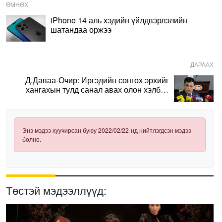
ӨМНӨХ
iPhone 14 аль хэдийн үйлдвэрлэлийн
шатандаа оржээ
ДАРААХ
Д.Даваа-Очир: Иргэдийн сонгох эрхийг
хангахын тулд санал авах олон хэлбэр
нэвтрүүлэх шаардлагатай
Энэ мэдээ хуучирсан буюу 2022/02/22-нд нийтлэгдсэн мэдээ
болно.
Төстэй мэдээллүүд: