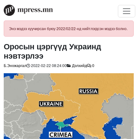
Энэ мэдээ хуучирсан буюу 2022/02/22-нд нийтлэгдсэн мэдээ болно.
Оросын цэргүүд Украинд
нэвтэрлээ
Б.Энхжаргал
2022-02-22 08:24:00
Дэлхийд
0