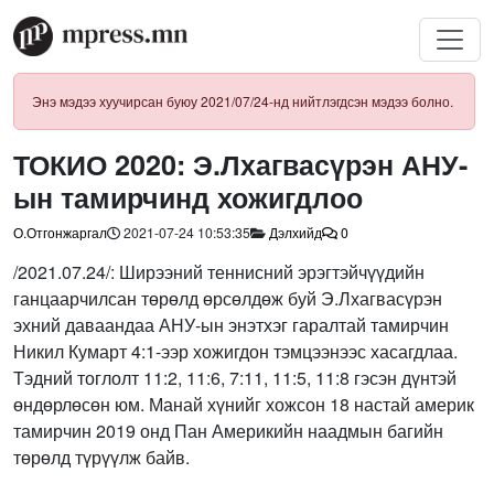
Энэ мэдээ хуучирсан буюу 2021/07/24-нд нийтлэгдсэн мэдээ болно.
ТОКИО 2020: Э.Лхагвасүрэн АНУ-
ын тамирчинд хожигдлоо
О.Отгонжаргал
2021-07-24 10:53:35
Дэлхийд
0
/2021.07.24/: Ширээний теннисний эрэгтэйчүүдийн
ганцаарчилсан төрөлд өрсөлдөж буй Э.Лхагвасүрэн
эхний даваандаа АНУ-ын энэтхэг гаралтай тамирчин
Никил Кумарт 4:1-ээр хожигдон тэмцээнээс хасагдлаа.
Тэдний тоглолт 11:2, 11:6, 7:11, 11:5, 11:8 гэсэн дүнтэй
өндөрлөсөн юм. Манай хүнийг хожсон 18 настай америк
тамирчин 2019 онд Пан Америкийн наадмын багийн
төрөлд түрүүлж байв.