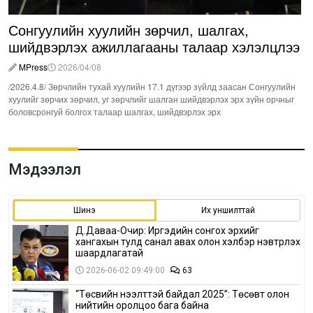
Сонгуулийн хуулийн зөрчил, шалгах,
шийдвэрлэх ажиллагааны талаар хэлэлцлээ
MPress
2026/04/08
/2026.4.8/ Зөрчлийн тухай хуулийн 17.1 дүгээр зүйлд заасан Сонгуулийн
хуулийг зөрчих зөрчил, уг зөрчлийг шалган шийдвэрлэх эрх зүйн орчныг
боловсронгуй болгох талаар шалгах, шийдвэрлэх эрх
Мэдээлэл
Шинэ
Их уншилттай
Д.Даваа-Очир: Иргэдийн сонгох эрхийг
хангахын тулд санал авах олон хэлбэр нэвтрүүлэх
шаардлагатай
2026-06-02 09:49:00
63
“Төсвийн нээлттэй байдал 2025”: Төсөвт олон
нийтийн оролцоо бага байна