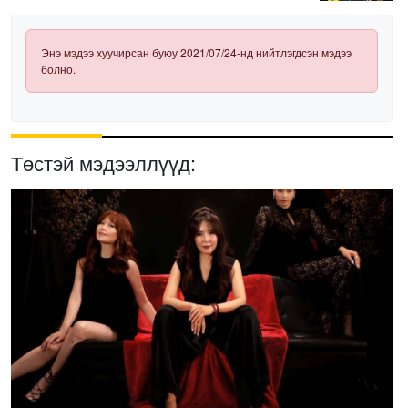
Энэ мэдээ хуучирсан буюу 2021/07/24-нд нийтлэгдсэн мэдээ
болно.
Төстэй мэдээллүүд: