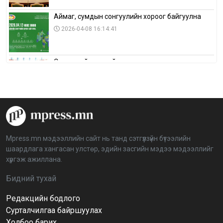
Аймаг, сумдын сонгуулийн хороог байгуулна
2026-04-08 16:14:41
Сонгуулийн хуулийн зөрчил, шалгах,
шийдвэрлэх ажиллагааны талаар хэлэлцлээ
2026-04-08 16:09:26
“Дэлхийн мөнгөний долоо хоног-2026” аян Төв
аймагт үргэлжилж байна
2026-04-03 12:00:00
Mpress.mn мэдээллийн сайт нь танд сэтгүүлзүйн бүтээлийн
шаардлага хангасан улстөр, эдийн засгийн мэдээ мэдээллийг
BTS-ийн тоглолтыг Netflix дэлхий даяар шууд
хүргэж ажиллана.
дамжуулна
2026-03-08 16:04:00
14
Бидний тухай
Редакцийн бодлого
Иргэдийн төлөөлөгчдийн хурлын 2026 оны
нөхөн сонгууль 6 дугаар сарын 21-нд болно
Сурталчилгаа байршуулах
2026-03-05 11:36:28
Холбоо барих