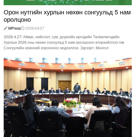
Орон нутгийн хурлын нөхөн сонгуульд 5 нам
оролцоно
MPress
2026/04/27
/2026.4.27/ Аймаг, нийслэл, сум, дүүргийн иргэдийн Төлөөлөгчдийн
Хурлын 2026 оны нөхөн сонгуульд 5 нам оролцохоо илэрхийллээ гэж
Сонгуулийн ерөнхий хорооноос мэдээллээ. Эдгээрт: Монгол