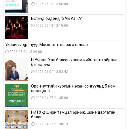
2026-05-13 13:56:00
Бүсгүйчүүд бидэнд “ЗАВ АЛГА”
2026-05-13 12:19:00
Украины дронууд Москваг түгшээж эхэллээ
2026-05-04 18:39:00
Н.Учрал: Хал болсон халамжийн хавтгайрлыг
багасгана
2026-05-04 13:52:42
Орон нутгийн хурлын нөхөн сонгуульд 5 нам
оролцоно
2026-04-27 21:35:00
НИТХ-д ширүүн тэмцэл өрнөж, шинэ даргатай
болов
2026-04-27 21:30:19