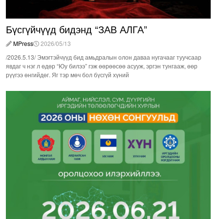
Бүсгүйчүүд бидэнд “ЗАВ АЛГА”
MPress
2026/05/13
/2026.5.13/ Эмэгтэйчүүд бид амьдралын олон даваа нугачааг туучсаар
явдаг ч нэг л өдөр “Юу билээ” гэж өөрөөсөө асууж, эргэн тунгааж, өөр
рүүгээ өнгийдөг. Яг тэр мөч бол бүсгүй хүний