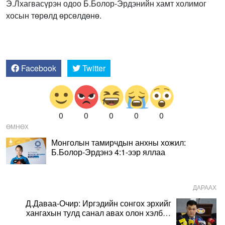
Э.Лхагвасүрэн одоо Б.Болор-Эрдэнийн хамт холимог
хосын төрөлд өрсөлдөнө.
Facebook
Twitter
0
0
0
0
0
ӨМНӨХ
Монголын тамирчдын анхны хожил:
Б.Болор-Эрдэнэ 4:1-ээр яллаа
ДАРААХ
Д.Даваа-Очир: Иргэдийн сонгох эрхийг
хангахын тулд санал авах олон хэлбэр
нэвтрүүлэх шаардлагатай