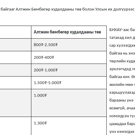
д байгааг Алтжин Бөмбөгөр худалдааны төв болон Улсын их дэлгүүрээс
БНХАУ-аас ба
Алтжин бөмбөгөр худалдааны төв
татахад хил 
800₮-2.500₮
сар хүлээгдэ
байгаа нь энэ
200₮-400₮
төрлийн худ
эрхлэгчдэд т
200₮-1.000₮
байгаа юм. 
1.500₮-5.000₮
жилийн мөн 
харьцуулаха
1.000₮
барааны үнэ
өсөөгүй, ача
нэмэгдсэн ту
1.300₮
цаашдаа бар
үнэ нэмэгдэх