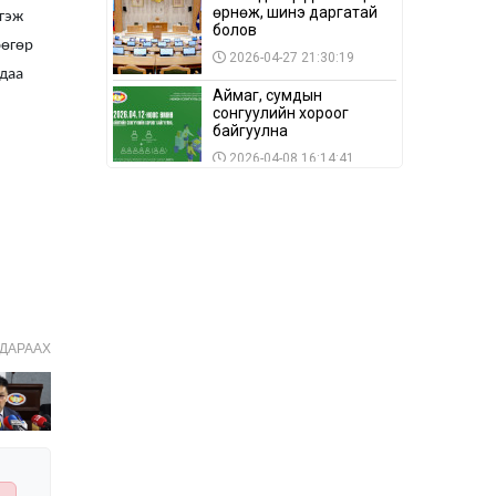
өрнөж, шинэ даргатай
гэж
болов
өгөр
2026-04-27 21:30:19
даа
Аймаг, сумдын
сонгуулийн хороог
байгуулна
2026-04-08 16:14:41
Сонгуулийн хуулийн
зөрчил, шалгах,
шийдвэрлэх
ажиллагааны талаар
2026-04-08 16:09:26
хэлэлцлээ
“Дэлхийн мөнгөний
долоо хоног-2026” аян
Төв аймагт үргэлжилж
ДАРААХ
байна
2026-04-03 12:00:00
BTS-ийн тоглолтыг
Netflix дэлхий даяар
шууд дамжуулна
2026-03-08 16:04:00
14