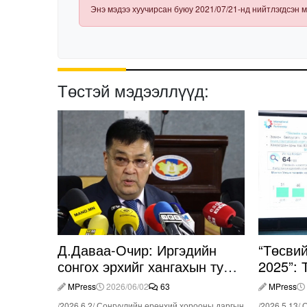
Энэ мэдээ хуучирсан буюу 2021/07/21-нд нийтлэгдсэн м
Төстэй мэдээллүүд:
Д.Даваа-Очир: Иргэдийн
“Төсви
сонгох эрхийг хангахын тулд
2025”: 
санал авах олон хэлбэр
оролцо
MPress
2026/06/02
63
MPress
нэвтрүүлэх шаардлагатай
/2026.6.2/ Сонгуулийн ерөнхий хорооны даргын
/2026.5.13/