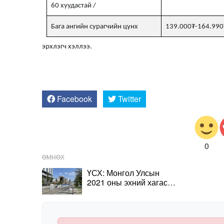
60 хуудастай /
Бага ангийн сурагчийн цүнх
139.000₮-164.990
эрхлэгч хэллээ.
Facebook
Twitter
0
ӨМНӨХ
ҮСХ: Монгол Улсын
2021 оны эхний хагас
жилийн тайлан мэдээг
танилцуулж байна