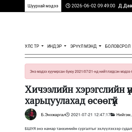
2026-06-02 09:49:00
Д.Дав
Шуурхай мэдээ
УЛС ТӨР
ИНДЭР
ЭРҮҮЛ МЭНД
БОЛОВСРОЛ
Энэ мэдээ хуучирсан буюу 2021/07/21-нд нийтлэгдсэн мэдээ 
Хичээлийн хэрэгслийн ү
харьцуулахад өсөөгүй
Б.Энхжаргал
2021-07-21 12:47:17
Нийгэм
БШУЯ энэ намар танхимийн сургалтыг эхлүүлэхээр судал