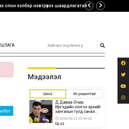
х олон хэлбэр нэвтрүүлэх шаардлагатай
РШЛАГА
Мэдээлэл
Шинэ
Их уншилттай
Д.Даваа-Очир:
Иргэдийн сонгох эрхийг
witter
хангахын тулд санал
авах олон хэлбэр
2026-06-02 09:49:00
нэвтрүүлэх
63
шаардлагатай