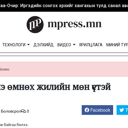
аа-Очир: Иргэдийн сонгох эрхийг хангахын тулд санал ава
ТЕХНОЛОГИ
ДЭЛХИЙД
ВИДЕО
ЯРИЛЦЛАГА
МИНИЙ ТУ
болно.
нэ өмнөх жилийн мөн үетэй
Facebook
T
,
Боловсрол
0
ж байгаа билээ.