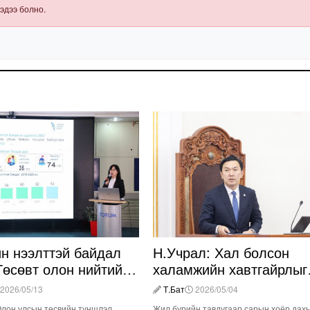
эдээ болно.
йн нээлттэй байдал
Н.Учрал: Хал болсон
Төсөвт олон нийтийн
халамжийн хавтгайрлыг
о бага байна
багасгана
2026/05/13
Т.Бат
2026/05/04
 Олон улсын төсвийн түншлэл
Жил бүрийн тавдугаар сарын хоёр дах