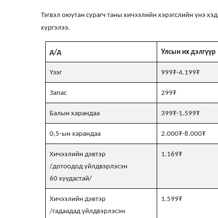
Тэгвэл оюутан сурагч таны хичээлийн хэрэгслийн үнэ хэ
хүргэлээ.
д/д
Улсын их дэлгүүр
Үзэг
999₮-4.199₮
Запас
299₮
Балын харандаа
399₮-1.599₮
0,5-ын харандаа
2.000₮-8.000₮
Хичээлийн дэвтэр
1.169₮
/дотоодод үйлдвэрлэсэн
60 хуудастай/
Хичээлийн дэвтэр
1.599₮
/гадаадад үйлдвэрлэсэн