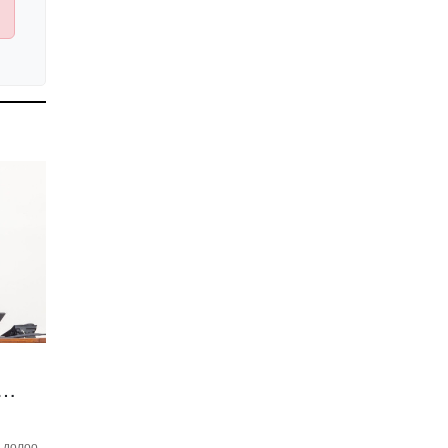
Иргэдийн
төлөөлөгчдийн хурлын
2026 оны нөхөн сонгууль
6 дугаар сарын 21-нд
2026-03-05 11:36:28
болно
Д.Тэгшбаяр: НҮБ-ын
тогтоол санаачилж,
батлуулсан нь Монгол
Улсын манлайллыг олон
2026-03-04 09:00:00
улсад таниулсан
Ерөнхийлөгч өө, жоомоо
алах гээд байшингаа
шатаав!
2026-02-27 16:40:00
2
Улс төрийн намуудын
2025 оны тайлан олон
нийтэд ил боллоо
2026-02-27 14:48:26
ХОРИОТОЙ!
2026-02-25 13:40:04
ь долоо