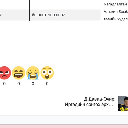
магадлалтай 
Алтжин Бөмб
₮
80.000₮-100.000₮
төвийн худал
0
0
0
0
Д.Даваа-Очир:
Иргэдийн сонгох эрхийг
хангахын тулд санал
авах олон хэлбэр
нэвтрүүлэх
шаардлагатай