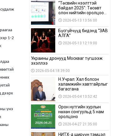
“Төсвийн нээлттэй
байдал 2025”: Төсөвт
 судалж
олон нийтийн оролцоо
бага байна
2026-05-13 13:56:00
раагаа
Бүсгүйчүүд бидэнд “ЗАВ
АЛГА”
дээр 1-2
2026-05-13 12:19:00
ж
Украины дронууд Москваг түгшээж
алдаа
эхэллээ
өвөгтэй
2026-05-04 18:39:00
Өмнөх
Н.Учрал: Хал болсон
халамжийн хавтгайрлыг
үетэй
багасгана
д дээрх
2026-05-04 13:52:42
Орон нутгийн хурлын
аны үнэ
нөхөн сонгуульд 5 нам
оролцоно
л
2026-04-27 21:35:00
ааны
НИТХ-д ширүүн тэмцэл