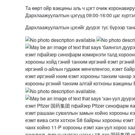
Та өөрт ойр вакцины аль ч цэгт очиж коронавир
Дархлаажуулалтын цэгүүд 09:00-16:00 цаг хүртэ
Дархлаажуулалтын цэгийг дүүрэг тус бүрээр тан