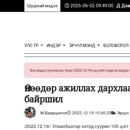
2026-06-02 09:49:00
Д.Дав
Шуурхай мэдээ
УЛС ТӨР
ИНДЭР
ЭРҮҮЛ МЭНД
БОЛОВСРОЛ
Энэ мэдээ хуучирсан буюу 2022/12/19-нд нийтлэгдсэн мэдээ 
Өнөөдөр ажиллах дархла
байршил
М.Баярцэнгэл
2022-12-19 10:40:23
Эрүүл
/2022.12.19/: Улаанбаатар хотод суурин 105 цэг