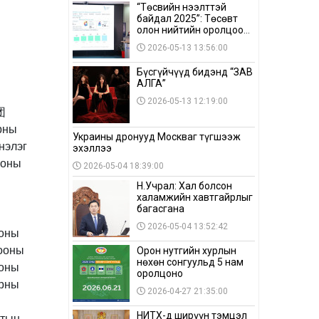
“Төсвийн нээлттэй
байдал 2025”: Төсөвт
олон нийтийн оролцоо
бага байна
2026-05-13 13:56:00
Бүсгүйчүүд бидэнд “ЗАВ
АЛГА”
2026-05-13 12:19:00
Украины дронууд Москваг түгшээж
эхэллээ
2026-05-04 18:39:00
Н.Учрал: Хал болсон
халамжийн хавтгайрлыг
багасгана
2026-05-04 13:52:42
Орон нутгийн хурлын
нөхөн сонгуульд 5 нам
оролцоно
2026-04-27 21:35:00
НИТХ-д ширүүн тэмцэл