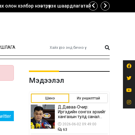
х олон хэлбэр нэвтрүүлэх шаардлагатай
РШЛАГА
Мэдээлэл
Шинэ
Их уншилттай
Д.Даваа-Очир:
Иргэдийн сонгох эрхийг
witter
хангахын тулд санал
авах олон хэлбэр
2026-06-02 09:49:00
нэвтрүүлэх
63
шаардлагатай