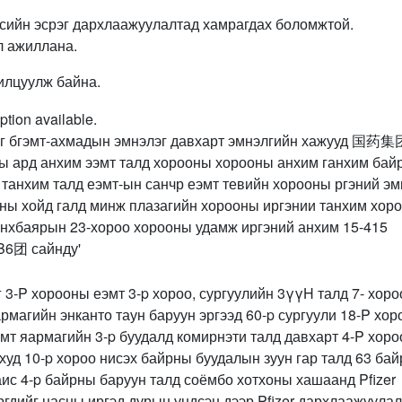
усийн эсрэг дархлаажуулалтад хамрагдах боломжтой.
л ажиллана.
илцуулж байна.