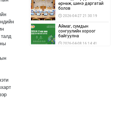
өрнөж, шинэ даргатай
болов
2026-04-27 21:30:19
Аймаг, сумдын
сонгуулийн хороог
байгуулна
2026-04-08 16:14:41
Сонгуулийн хуулийн
зөрчил, шалгах,
шийдвэрлэх
ажиллагааны талаар
2026-04-08 16:09:26
хэлэлцлээ
“Дэлхийн мөнгөний
долоо хоног-2026” аян
Төв аймагт үргэлжилж
байна
2026-04-03 12:00:00
BTS-ийн тоглолтыг
Netflix дэлхий даяар
шууд дамжуулна
2026-03-08 16:04:00
14