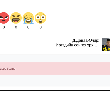
0
0
0
0
Д.Даваа-Очир:
Иргэдийн сонгох эрхийг
хангахын тулд санал
авах олон хэлбэр
нэвтрүүлэх
шаардлагатай
эдээ болно.