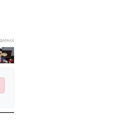
Иргэдийн
төлөөлөгчдийн хурлын
2026 оны нөхөн сонгууль
6 дугаар сарын 21-нд
2026-03-05 11:36:28
болно
Д.Тэгшбаяр: НҮБ-ын
тогтоол санаачилж,
ДАРААХ
батлуулсан нь Монгол
Улсын манлайллыг олон
2026-03-04 09:00:00
улсад таниулсан
Ерөнхийлөгч өө, жоомоо
алах гээд байшингаа
шатаав!
2026-02-27 16:40:00
2
Улс төрийн намуудын
2025 оны тайлан олон
нийтэд ил боллоо
2026-02-27 14:48:26
ХОРИОТОЙ!
2026-02-25 13:40:04