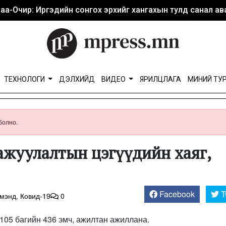
аа-Очир: Иргэдийн сонгох эрхийг хангахын тулд санал ава
ТЕХНОЛОГИ
ДЭЛХИЙД
ВИДЕО
ЯРИЛЦЛАГА
МИНИЙ ТУ
болно.
ажуулалтын цэгүүдийн хаяг,
Facebook
T
 мэнд
,
Ковид-19
0
т 105 багийн 436 эмч, ажилтан ажиллана.