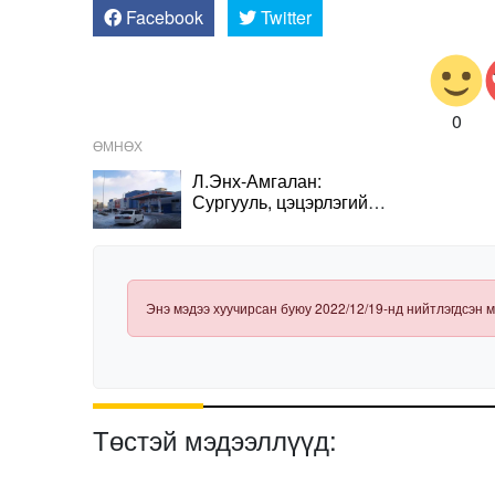
Facebook
Twitter
0
ӨМНӨХ
Л.Энх-Амгалан:
Сургууль, цэцэрлэгийн
орчинд ШТС байх ёсгүй
Энэ мэдээ хуучирсан буюу 2022/12/19-нд нийтлэгдсэн м
Төстэй мэдээллүүд: