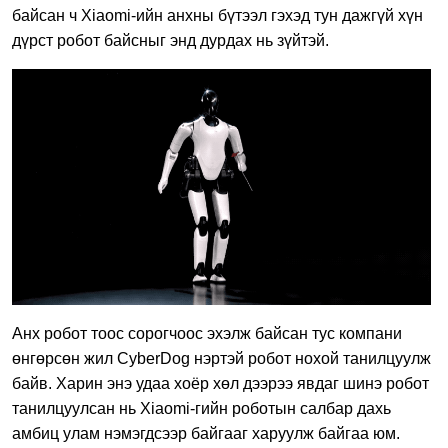
байсан ч Xiaomi-ийн анхны бүтээл гэхэд тун дажгүй хүн
дүрст робот байсныг энд дурдах нь зүйтэй.
Анх робот тоос сорогчоос эхэлж байсан тус компани
өнгөрсөн жил CyberDog нэртэй робот нохой танилцуулж
байв. Харин энэ удаа хоёр хөл дээрээ явдаг шинэ робот
танилцуулсан нь Xiaomi-гийн роботын салбар дахь
амбиц улам нэмэгдсээр байгааг харуулж байгаа юм.