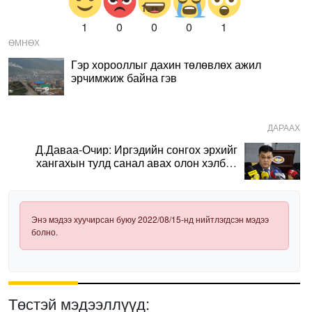
1
0
0
0
1
ӨМНӨХ
Гэр хорооллыг дахин төлөвлөх ажил
эрчимжиж байна гэв
ДАРААХ
Д.Даваа-Очир: Иргэдийн сонгох эрхийг
хангахын тулд санал авах олон хэлбэр
нэвтрүүлэх шаардлагатай
Энэ мэдээ хуучирсан буюу 2022/08/15-нд нийтлэгдсэн мэдээ
болно.
Төстэй мэдээллүүд: