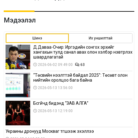
Мэдээлэл
Шинэ
Их уншилттай
Д.Даваа-Очир: Иргэдийн сонгох эрхийг
хангахын тулд санал авах олон хэлбэр нэвтрүүлэх
шаардлагатай
2026-06-02 09:49:00
63
“Төсвийн нээлттэй байдал 2025”: Төсөвт олон
нийтийн оролцоо бага байна
2026-05-13 13:56:00
Бүсгүйчүүд бидэнд “ЗАВ АЛГА”
2026-05-13 12:19:00
Украины дронууд Москваг түгшээж эхэллээ