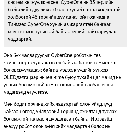
систем хөгжүүлж өгсөн. CyberOne нь 85 төрлийн
байгалийн дуу чимээ болон хүний сэтгэл хөдлөлтэй
холбоотой 45 төрлийн дуу авиаг ойлгож чадна.
Тиймээс CyberOne хүний аз жаргалтай байгааг
мэдэрч, мөн гунигтай байгаа хүнийг тайтгаруулах
чадвартай.
Энэ бүх чадваруудыг CyberOne роботын төв
компьютерт суулгаж өгсөн байгаа ба төв комьютерт
боловсруулагдаж байгаа мэдээллүүдийг хүнхэр
OLEDдэлгэцээр нь real-time буюу тухайн цаг мөчид нь
унших боломжтой” хэмээн компанийн албан ёсны
мэдэгдэлд өгүүлжээ.
Мөн бодит орчинд хийх чадвартай олон үйлдлүүд
байгаа бөгөөд үйлдвэрийн орчинд ажилтанд туслах
боломжтой талаар ч дурдагдсан байна. Ирээдүйд
энэхүү робот олон зүйл хийх чадвартай болох нь