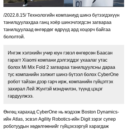
/2022.8.15/ Технологийн компаниуд шинэ бүтээгдэхүүн
танилцуулахдаа ганц хоёр шинэчлэгдсэн загвараа
танилцуулаад өнгөрдөг өдрүүд ард хоцорч байгаа
бололтой.
Ингэж хэлэхийн учир юун гэвэл өнгөрсөн Баасан
гарагт Xiaomi компани дэлгэгддэг ухаалаг утас
болох Mi Mix Fold 2 загвараа танилцуулсны дараа
тус компанийн ээлжит шинэ бүтээл болох CyberOne
робот тайзан дээр гарч ирж, компанийн гүйцэтгэх
захирал Лей Жунтэй мэндчилэн, түүнд цэцэг
гардуулжээ.
Өнгөц харахад CyberOne нь мэдээж Boston Dynamics-
ийн Atlas, эсвэл Agility Robotics-ийн Digit зэрэг супер
роботуудын хөдөлгөөнийг гүйцэхээргүй харагдаж