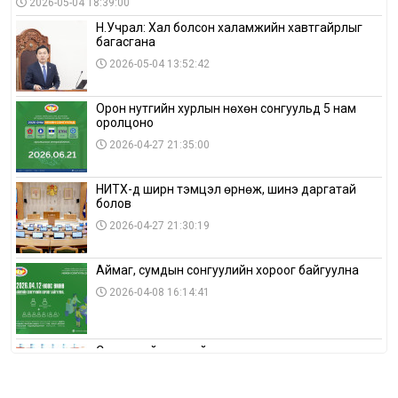
2026-05-04 18:39:00
Н.Учрал: Хал болсон халамжийн хавтгайрлыг
багасгана
2026-05-04 13:52:42
Орон нутгийн хурлын нөхөн сонгуульд 5 нам
оролцоно
2026-04-27 21:35:00
НИТХ-д ширүүн тэмцэл өрнөж, шинэ даргатай
болов
2026-04-27 21:30:19
Аймаг, сумдын сонгуулийн хороог байгуулна
2026-04-08 16:14:41
Сонгуулийн хуулийн зөрчил, шалгах,
шийдвэрлэх ажиллагааны талаар хэлэлцлээ
2026-04-08 16:09:26