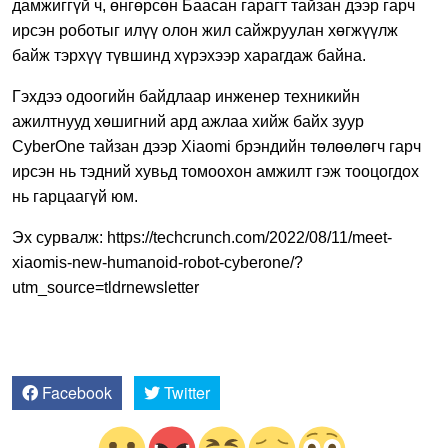
дамжиггүй ч, өнгөрсөн Баасан гарагт тайзан дээр гарч
ирсэн роботыг илүү олон жил сайжруулан хөгжүүлж
байж тэрхүү түвшинд хүрэхээр харагдаж байна.
Гэхдээ одоогийн байдлаар инженер техникийн
ажилтнууд хөшигний ард ажлаа хийж байх зуур
CyberOne тайзан дээр Xiaomi брэндийн төлөөлөгч гарч
ирсэн нь тэдний хувьд томоохон амжилт гэж тооцогдох
нь гарцаагүй юм.
Эх сурвалж: https://techcrunch.com/2022/08/11/meet-
xiaomis-new-humanoid-robot-cyberone/?
utm_source=tldrnewsletter
Facebook
Twitter