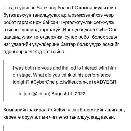
Гэхдээ урьд нь Samsung болон LG компаниуд ч шинэ
бүтээгдэхүүн танилцуулах арга хэмжээнийхээ үеэр
робот гаргаж ирж байсан ч үргэлжлүүлэн хөгжүүлж,
ахисан түвшинд гаргаагүй. Ингээд бодвол CyberOne
цаашид улам төгөлдөржиж, супер робот болох эсвэл
нэг удаагийн үзүүлбэрийн баатар болж үлдэх эсэхийг
одоогоор хэлэхэд эрт байна.
I was both nervous and thrilled to interact with him
on stage. What did you think of his performance
tonight?
#CyberOne
pic.twitter.com/Je1eXDYEGR
— leijun (@leijun)
August 11, 2022
Компанийн захирал Лей Жун ч энэ боломжийг ашиглан,
хөрөнгө оруулалтын чиглэлээ танилцуулаад авсан.