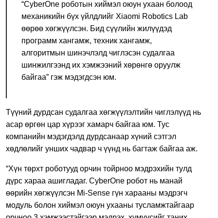
“CyberOne роботын хиймэл оюун ухаан болоод
механикийн бүх үйлдлийг Xiaomi Robotics Lab
өөрөө хөгжүүлсэн. Бид сүүлийн жилүүдэд
программ хангамж, техник хангамж,
алгоритмын шинэчлэлд чиглэсэн судалгаа
шинжилгээнд их хэмжээний хөрөнгө оруулж
байгаа” гэж мэдэгдсэн юм.
Түүний дурдсан судалгаа хөгжүүлэлтийн чиглэлүүд нь
асар өргөн цар хүрээг хамарч байгаа юм. Тус
компанийн мэдэгдэлд дурдсанаар хүний сэтгэл
хөдлөлийг унших чадвар ч үүнд нь багтаж байгаа аж.
“Хүн төрхт роботууд орчин тойрноо мэдрэхийн тулд
дүрс хараа ашигладаг. CyberOne робот нь манай
өөрийн хөгжүүлсэн Mi-Sense гүн харааны мэдрэгч
модуль болон хиймэл оюун ухааны тусламжтайгаар
орчноо 3 хэмжээстэйгээр мэдрэх, хүмүүсийг таних,