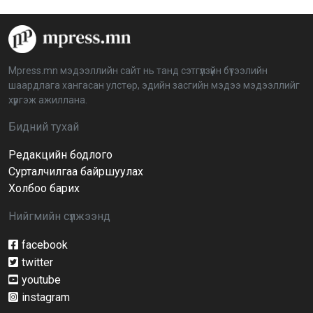
“Дэлхийн мөнгөний долоо хоног-2026” аян Төв
аймагт үргэлжилж байна
2026-04-03 12:00:00
Mpress.mn мэдээллийн сайт нь танд сэтгүүлзүйн бүтээлийн
шаардлага хангасан улстөр, эдийн засгийн мэдээ мэдээллийг
BTS-ийн тоглолтыг Netflix дэлхий даяар шууд
хүргэж ажиллана.
дамжуулна
2026-03-08 16:04:00
14
Бидний тухай
Редакцийн бодлого
Иргэдийн төлөөлөгчдийн хурлын 2026 оны
нөхөн сонгууль 6 дугаар сарын 21-нд болно
Сурталчилгаа байршуулах
2026-03-05 11:36:28
Холбоо барих
Нийгмийн сүлжээнд
Д.Тэгшбаяр: НҮБ-ын тогтоол санаачилж,
батлуулсан нь Монгол Улсын манлайллыг олон
улсад таниулсан
facebook
2026-03-04 09:00:00
twitter
youtube
Ерөнхийлөгч өө, жоомоо алах гээд байшингаа
шатаав!
instagram
2026-02-27 16:40:00
2