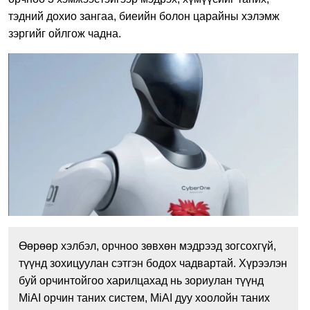
тэдний дохио зангаа, биеийн болон царайны хэлэмж
зэргийг ойлгож чадна.
Өөрөөр хэлбэл, орчноо зөвхөн мэдрээд зогсохгүй,
түүнд зохицуулан сэтгэн бодох чадвартай. Хүрээлэн
буй орчинтойгоо харилцахад нь зориулан түүнд
MiAI орчин таних систем, MiAI дуу хоолойн таних