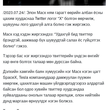
/2023.07.24/: Элон Маск ням гарагт өөрийн албан ёсны
цахим хуудаснаа Twitter логог "X" болгон өөрчилж,
шувууны лого удахгүй алга болно гэж жиргэжээ.
Маск хэд хэдэн жиргээндээ: "Удахгүй бид твиттер
брэндтэй, аажмаар бүх шувуудтай салах ёс гүйцэтгэх
болно" гэжээ.
Тэрээр бас нэг жиргээндээ твиттерийн үндсэн өнгийг
хар өнгө болгох талаар мөн дурссан байна.
Дэлхийн хамгийн баян хүмүүсийн нэг Маск нэгэн цагт
SpaceX, Tesla компаниудаар дамжуулан пуужин
хөөргөж, цахилгаан машин үйлдвэрлэдгээрээ алдартай
байсан бол одоо хувийн твиттер хуудсандаа
хуйвалдааны онолын талаар ярилцаж, олон нийтийн
дунд маргаан өрнүүлдэг нэгэн болжээ.