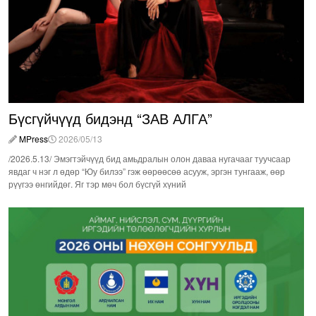
Бүсгүйчүүд бидэнд “ЗАВ АЛГА”
MPress
2026/05/13
/2026.5.13/ Эмэгтэйчүүд бид амьдралын олон даваа нугачааг туучсаар
явдаг ч нэг л өдөр “Юу билээ” гэж өөрөөсөө асууж, эргэн тунгааж, өөр
рүүгээ өнгийдөг. Яг тэр мөч бол бүсгүй хүний