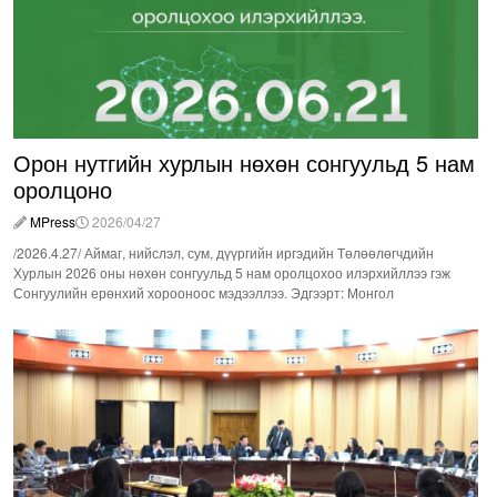
Орон нутгийн хурлын нөхөн сонгуульд 5 нам
оролцоно
MPress
2026/04/27
/2026.4.27/ Аймаг, нийслэл, сум, дүүргийн иргэдийн Төлөөлөгчдийн
Хурлын 2026 оны нөхөн сонгуульд 5 нам оролцохоо илэрхийллээ гэж
Сонгуулийн ерөнхий хорооноос мэдээллээ. Эдгээрт: Монгол