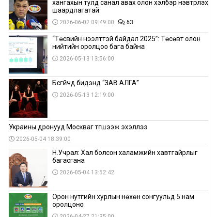
хангахын тулд санал авах олон хэлбэр нэвтрүүлэх
шаардлагатай
2026-06-02 09:49:00
63
“Төсвийн нээлттэй байдал 2025”: Төсөвт олон
нийтийн оролцоо бага байна
2026-05-13 13:56:00
Бүсгүйчүүд бидэнд “ЗАВ АЛГА”
2026-05-13 12:19:00
Украины дронууд Москваг түгшээж эхэллээ
2026-05-04 18:39:00
Н.Учрал: Хал болсон халамжийн хавтгайрлыг
багасгана
2026-05-04 13:52:42
Орон нутгийн хурлын нөхөн сонгуульд 5 нам
оролцоно
2026-04-27 21:35:00