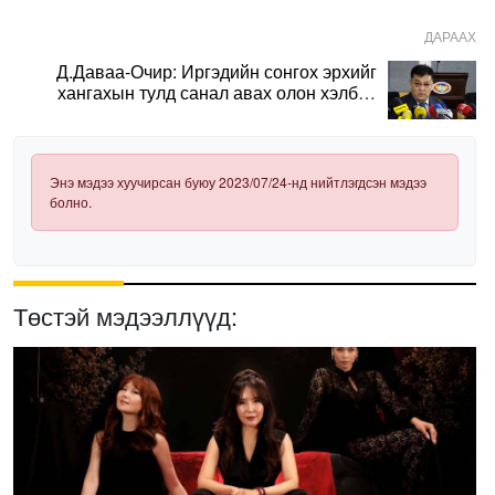
ДАРААХ
Д.Даваа-Очир: Иргэдийн сонгох эрхийг
хангахын тулд санал авах олон хэлбэр
нэвтрүүлэх шаардлагатай
Энэ мэдээ хуучирсан буюу 2023/07/24-нд нийтлэгдсэн мэдээ
болно.
Төстэй мэдээллүүд: