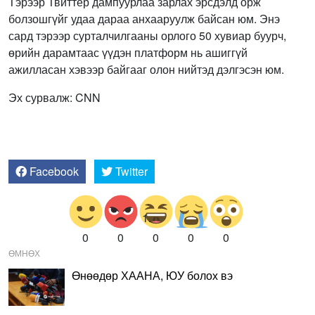
Тэрээр Твиттер дампуурлаа зарлах эрсдэлд орж
болзошгүйг удаа дараа анхааруулж байсан юм. Энэ
сард тэрээр сурталчилгааны орлого 50 хувиар буурч,
өрийн дарамтаас үүдэн платформ нь ашиггүй
ажилласан хэвээр байгааг олон нийтэд дэлгэсэн юм.
Эх сурвалж: CNN
Facebook
Twitter
0
0
0
0
0
ӨМНӨХ
Өнөөдөр ХААНА, ЮУ болох вэ