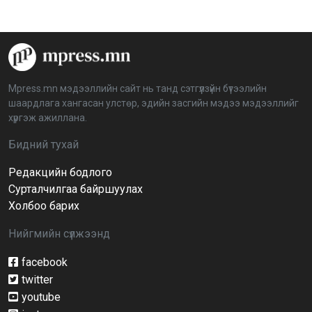
2026-04-08 16:09:26
“Дэлхийн мөнгөний долоо хоног-2026” аян Төв
аймагт үргэлжилж байна
2026-04-03 12:00:00
Mpress.mn мэдээллийн сайт нь танд сэтгүүлзүйн бүтээлийн
шаардлага хангасан улстөр, эдийн засгийн мэдээ мэдээллийг
BTS-ийн тоглолтыг Netflix дэлхий даяар шууд
хүргэж ажиллана.
дамжуулна
2026-03-08 16:04:00
14
Бидний тухай
Редакцийн бодлого
Иргэдийн төлөөлөгчдийн хурлын 2026 оны
нөхөн сонгууль 6 дугаар сарын 21-нд болно
Сурталчилгаа байршуулах
2026-03-05 11:36:28
Холбоо барих
Нийгмийн сүлжээнд
Д.Тэгшбаяр: НҮБ-ын тогтоол санаачилж,
батлуулсан нь Монгол Улсын манлайллыг олон
улсад таниулсан
facebook
2026-03-04 09:00:00
twitter
youtube
Ерөнхийлөгч өө, жоомоо алах гээд байшингаа
шатаав!