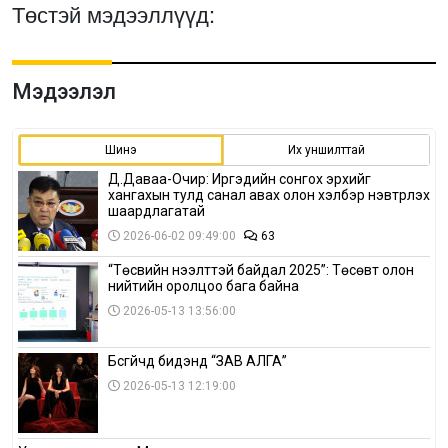
Төстэй мэдээллүүд:
Мэдээлэл
Шинэ
Их уншилттай
Д.Даваа-Очир: Иргэдийн сонгох эрхийг
хангахын тулд санал авах олон хэлбэр нэвтрүүлэх
шаардлагатай
2026-06-02 09:49:00
63
“Төсвийн нээлттэй байдал 2025”: Төсөвт олон
нийтийн оролцоо бага байна
2026-05-13 13:56:00
Бүсгүйчүүд бидэнд “ЗАВ АЛГА”
2026-05-13 12:19:00