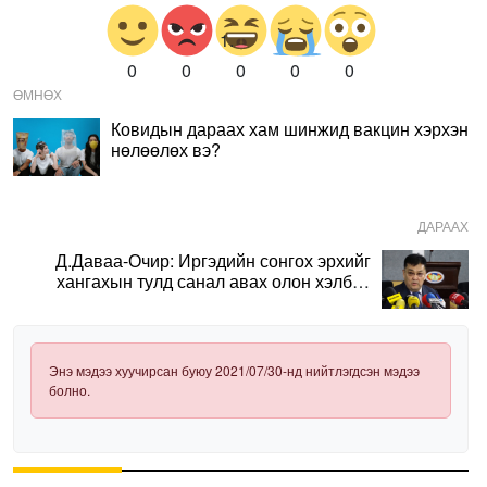
0
0
0
0
0
ӨМНӨХ
Ковидын дараах хам шинжид вакцин хэрхэн
нөлөөлөх вэ?
ДАРААХ
Д.Даваа-Очир: Иргэдийн сонгох эрхийг
хангахын тулд санал авах олон хэлбэр
нэвтрүүлэх шаардлагатай
Энэ мэдээ хуучирсан буюу 2021/07/30-нд нийтлэгдсэн мэдээ
болно.