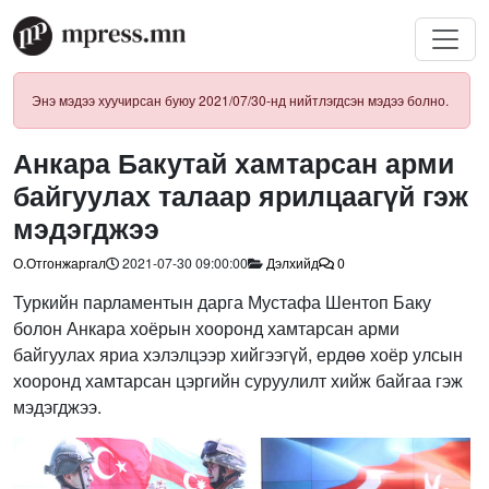
Энэ мэдээ хуучирсан буюу 2021/07/30-нд нийтлэгдсэн мэдээ болно.
Анкара Бакутай хамтарсан арми
байгуулах талаар ярилцаагүй гэж
мэдэгджээ
О.Отгонжаргал
2021-07-30 09:00:00
Дэлхийд
0
Туркийн парламентын дарга Мустафа Шентоп Баку
болон Анкара хоёрын хооронд хамтарсан арми
байгуулах яриа хэлэлцээр хийгээгүй, ердөө хоёр улсын
хооронд хамтарсан цэргийн суруулилт хийж байгаа гэж
мэдэгджээ.