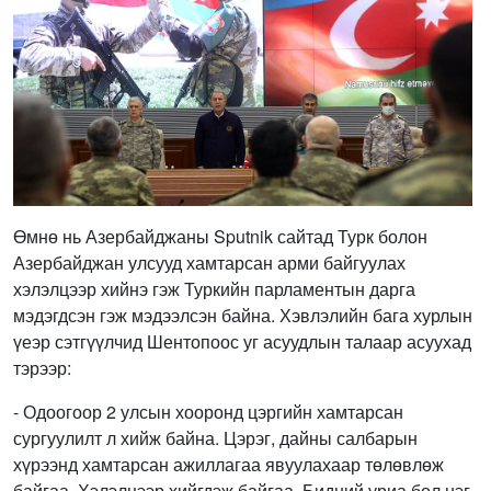
Өмнө нь Азербайджаны Sputnik сайтад Турк болон
Азербайджан улсууд хамтарсан арми байгуулах
хэлэлцээр хийнэ гэж Туркийн парламентын дарга
мэдэгдсэн гэж мэдээлсэн байна. Хэвлэлийн бага хурлын
үеэр сэтгүүлчид Шентопоос уг асуудлын талаар асуухад
тэрээр:
- Одоогоор 2 улсын хооронд цэргийн хамтарсан
сургуулилт л хийж байна. Цэрэг, дайны салбарын
хүрээнд хамтарсан ажиллагаа явуулахаар төлөвлөж
байгаа. Хэлэлцээр хийгдэж байгаа. Бидний уриа бол нэг