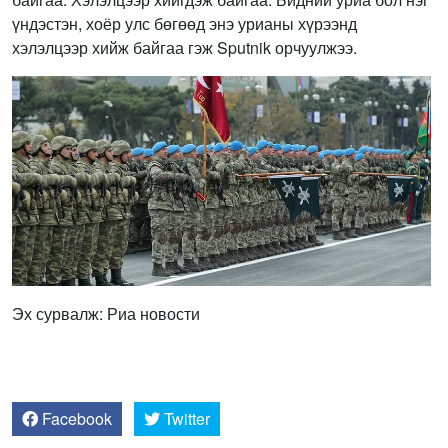
үндэстэн, хоёр улс бөгөөд энэ урианы хүрээнд
хэлэлцээр хийж байгаа гэж Sputnik орчуулжээ.
Эх сурвалж: Риа новости
Facebook
Twitter