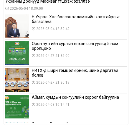
Украины дронууд Москваг түгшээж эхэллээ
2026-05-04 18:39:00
Н.Учрал: Хал болсон халамжийн хавтгайрлыг
багасгана
2026-05-04 13:52:42
Орон нутгийн хурлын нөхөн сонгуульд 5 нам
оролцоно
2026-04-27 21:35:00
НИТХ-д ширүүн тэмцэл өрнөж, шинэ даргатай
болов
2026-04-27 21:30:19
Аймаг, сумдын сонгуулийн хороог байгуулна
2026-04-08 16:14:41
Сонгуулийн хуулийн зөрчил, шалгах,
шийдвэрлэх ажиллагааны талаар хэлэлцлээ