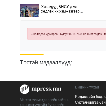
Хятадууд БНСУ-д үл
хөдлөх их хэмжээгээр
худалдан авч үнийн
огцом өсөлт бий болгож
байна
Энэ мэдээ хуучирсан буюу 2021/07/28-нд нийтлэгдсэн м
Төстэй мэдээллүүд:
Бидний тухай
Редакцийн бодл
Mpress.mn мэдээллийн сайт нь
Сурталчилгаа ба
танд сэтгүүлзүйн бүтээлийн