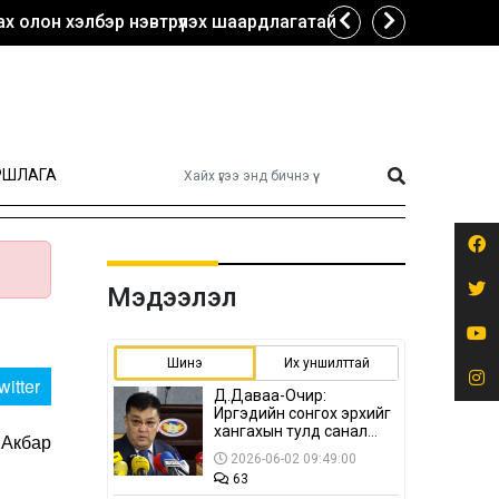
х олон хэлбэр нэвтрүүлэх шаардлагатай
РШЛАГА
Мэдээлэл
Шинэ
Их уншилттай
witter
Д.Даваа-Очир:
Иргэдийн сонгох эрхийг
хангахын тулд санал
 Акбар
авах олон хэлбэр
2026-06-02 09:49:00
нэвтрүүлэх
63
шаардлагатай