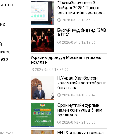
“Төсвийн нээлттэй
жилтыг
байдал 2025”: Төсөвт
олон нийтийн оролцоо
бага байна
2026-05-13 13:56:00
жих
Бүсгүйчүүд бидэнд “ЗАВ
АЛГА”
2026-05-13 12:19:00
й
биед
Украины дронууд Москваг түгшээж
нээр
эхэллээ
2026-05-04 18:39:00
Н.Учрал: Хал болсон
халамжийн хавтгайрлыг
багасгана
2026-05-04 13:52:42
Орон нутгийн хурлын
нөхөн сонгуульд 5 нам
оролцоно
2026-04-27 21:35:00
ДАРААХ
НИТХ-д ширүүн тэмцэл