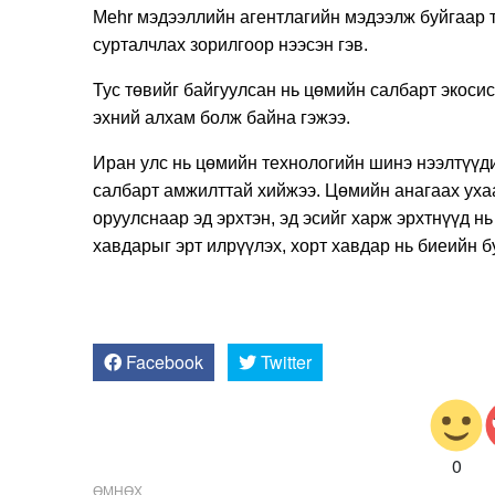
Mehr мэдээллийн агентлагийн мэдээлж буйгаар 
сурталчлах зорилгоор нээсэн гэв.
Тус төвийг байгуулсан нь цөмийн салбарт экос
эхний алхам болж байна гэжээ.
Иран улс нь цөмийн технологийн шинэ нээлтүүдий
салбарт амжилттай хийжээ. Цөмийн анагаах уха
оруулснаар эд эрхтэн, эд эсийг харж эрхтнүүд 
хавдарыг эрт илрүүлэх, хорт хавдар нь биеийн б
Facebook
Twitter
0
ӨМНӨХ