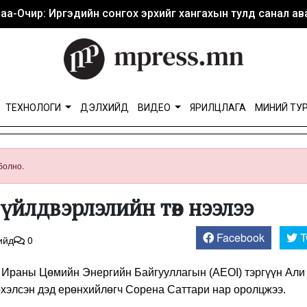
аа-Очир: Иргэдийн сонгох эрхийг хангахын тулд санал ава
ТЕХНОЛОГИ
ДЭЛХИЙД
ВИДЕО
ЯРИЛЦЛАГА
МИНИЙ ТУ
болно.
н үйлдвэрлэлийн төв нээлээ
Facebook
T
ийд
0
д Ираны Цөмийн Энергийн Байгууллагын (AEOI) тэргүүн Али
рхэлсэн дэд ерөнхийлөгч Сорена Саттари нар оролцжээ.