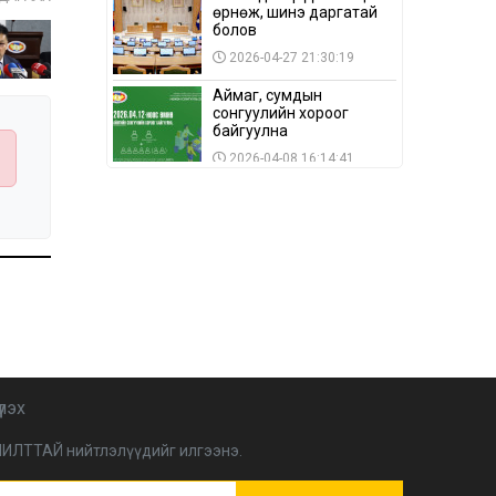
өрнөж, шинэ даргатай
болов
2026-04-27 21:30:19
Аймаг, сумдын
сонгуулийн хороог
байгуулна
2026-04-08 16:14:41
Сонгуулийн хуулийн
зөрчил, шалгах,
шийдвэрлэх
ажиллагааны талаар
2026-04-08 16:09:26
хэлэлцлээ
“Дэлхийн мөнгөний
долоо хоног-2026” аян
Төв аймагт үргэлжилж
байна
2026-04-03 12:00:00
BTS-ийн тоглолтыг
үлэх
Netflix дэлхий даяар
шууд дамжуулна
ИЛТТАЙ нийтлэлүүдийг илгээнэ.
2026-03-08 16:04:00
14