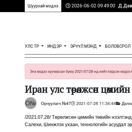
2026-06-02 09:49:00
Д.Дав
Шуурхай мэдээ
УЛС ТӨР
ИНДЭР
ЭРҮҮЛ МЭНД
БОЛОВСРОЛ
Энэ мэдээ хуучирсан буюу 2021/07/28-нд нийтлэгдсэн мэдээ 
Иран улс төрөлжсөн цөмий
Орчуулагч №47
2021-07-28 11:34:44
Дэлх
/2021.07.28/ Төрөлжсөн цөмийн төвийн нээлтэн
Салехи, Шинжлэх ухаан, технологийн асуудал э