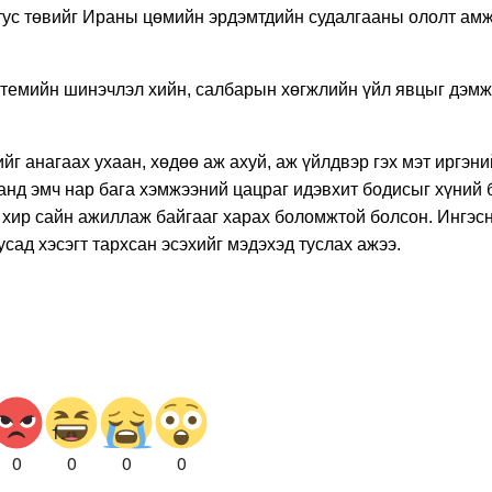
тус төвийг Ираны цөмийн эрдэмтдийн судалгааны ололт ам
истемийн шинэчлэл хийн, салбарын хөгжлийн үйл явцыг дэм
г анагаах ухаан, хөдөө аж ахуй, аж үйлдвэр гэх мэт иргэни
анд эмч нар бага хэмжээний цацраг идэвхит бодисыг хүний 
нь хир сайн ажиллаж байгааг харах боломжтой болсон. Ингэс
усад хэсэгт тархсан эсэхийг мэдэхэд туслах ажээ.
0
0
0
0