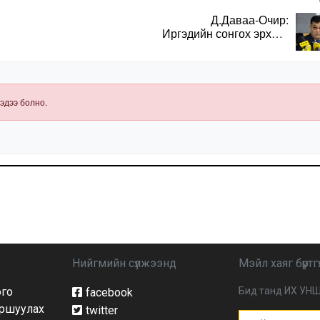
Д.Даваа-Очир:
Иргэдийн сонгох эрхийг
хангахын тулд санал
авах олон хэлбэр
нэвтрүүлэх
шаардлагатай
эдээ болно.
Нийгмийн сүлжээнд
Мэйл хаяг бүртгү
ого
Бид танд ИХ УНШ
facebook
йршуулах
twitter