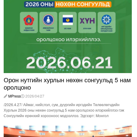
Орон нутгийн хурлын нөхөн сонгуульд 5 нам
оролцоно
MPress
2026/04/27
/2026.4.27/ Аймаг, нийслэл, сум, дүүргийн иргэдийн Төлөөлөгчдийн
Хурлын 2026 оны нөхөн сонгуульд 5 нам оролцохоо илэрхийллээ гэж
Сонгуулийн ерөнхий хорооноос мэдээллээ. Эдгээрт: Монгол