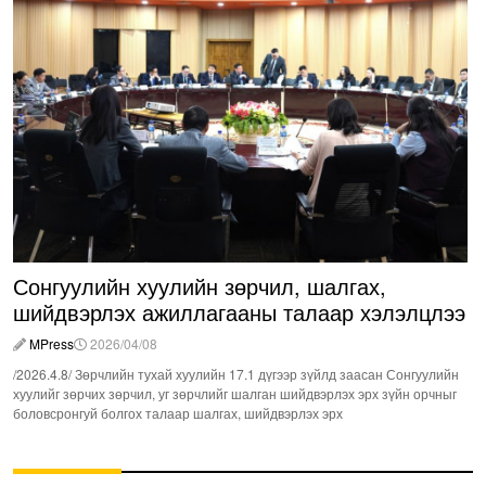
Сонгуулийн хуулийн зөрчил, шалгах,
шийдвэрлэх ажиллагааны талаар хэлэлцлээ
MPress
2026/04/08
/2026.4.8/ Зөрчлийн тухай хуулийн 17.1 дүгээр зүйлд заасан Сонгуулийн
хуулийг зөрчих зөрчил, уг зөрчлийг шалган шийдвэрлэх эрх зүйн орчныг
боловсронгуй болгох талаар шалгах, шийдвэрлэх эрх