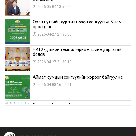
2026-05-04 13:52:42
Орон нутгийн хурлын нөхөн сонгуульд 5 нам
оролцоно
2026-04-27 21:35:00
НИТХ-д ширүүн тэмцэл өрнөж, шинэ даргатай
болов
2026-04-27 21:30:19
Аймаг, сумдын сонгуулийн хороог байгуулна
2026-04-08 16:14:41
Сонгуулийн хуулийн зөрчил, шалгах,
шийдвэрлэх ажиллагааны талаар хэлэлцлээ
2026-04-08 16:09:26
“Дэлхийн мөнгөний долоо хоног-2026” аян Төв