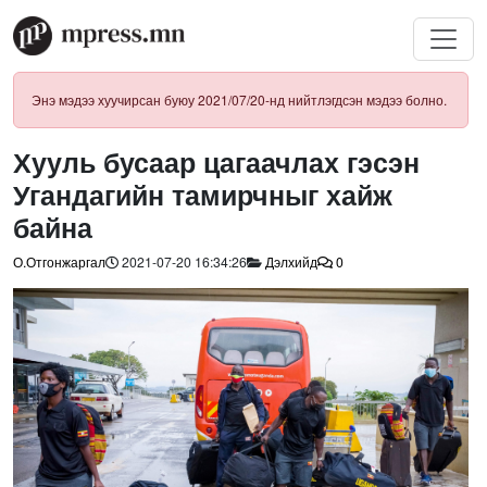
Энэ мэдээ хуучирсан буюу 2021/07/20-нд нийтлэгдсэн мэдээ болно.
Хууль бусаар цагаачлах гэсэн
Угандагийн тамирчныг хайж
байна
О.Отгонжаргал
2021-07-20 16:34:26
Дэлхийд
0