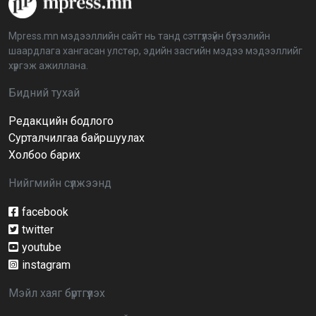
аймагт үргэлжилж байна
2026-04-03 12:00:00
Mpress.mn мэдээллийн сайт нь танд сэтгүүлзүйн бүтээлийн
шаардлага хангасан улстөр, эдийн засгийн мэдээ мэдээллийг
BTS-ийн тоглолтыг Netflix дэлхий даяар шууд
хүргэж ажиллана.
дамжуулна
2026-03-08 16:04:00
14
Бидний тухай
Редакцийн бодлого
Иргэдийн төлөөлөгчдийн хурлын 2026 оны
нөхөн сонгууль 6 дугаар сарын 21-нд болно
Сурталчилгаа байршуулах
2026-03-05 11:36:28
Холбоо барих
Нийгмийн сүлжээнд
Д.Тэгшбаяр: НҮБ-ын тогтоол санаачилж,
батлуулсан нь Монгол Улсын манлайллыг олон
улсад таниулсан
facebook
2026-03-04 09:00:00
twitter
youtube
Ерөнхийлөгч өө, жоомоо алах гээд байшингаа
шатаав!
instagram
2026-02-27 16:40:00
2
Мэйл хаяг бүртгүүлэх
Улс төрийн намуудын 2025 оны тайлан олон