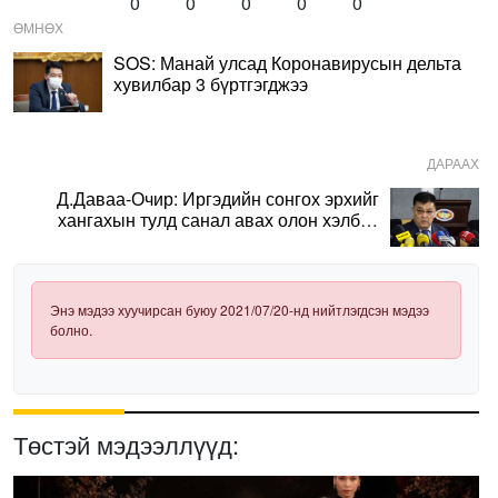
0
0
0
0
0
ӨМНӨХ
SOS: Манай улсад Коронавирусын дельта
хувилбар 3 бүртгэгджээ
ДАРААХ
Д.Даваа-Очир: Иргэдийн сонгох эрхийг
хангахын тулд санал авах олон хэлбэр
нэвтрүүлэх шаардлагатай
Энэ мэдээ хуучирсан буюу 2021/07/20-нд нийтлэгдсэн мэдээ
болно.
Төстэй мэдээллүүд: