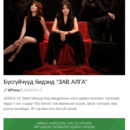
Бүсгүйчүүд бидэнд “ЗАВ АЛГА”
MPress
2026/05/13
/2026.5.13/ Эмэгтэйчүүд бид амьдралын олон даваа нугачааг туучсаар
явдаг ч нэг л өдөр “Юу билээ” гэж өөрөөсөө асууж, эргэн тунгааж, өөр
рүүгээ өнгийдөг. Яг тэр мөч бол бүсгүй хүний