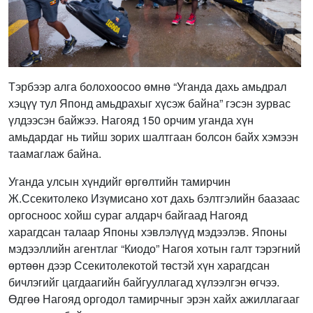
Тэрбээр алга болохоосоо өмнө “Уганда дахь амьдрал
хэцүү тул Японд амьдрахыг хүсэж байна” гэсэн зурвас
үлдээсэн байжээ. Нагояд 150 орчим уганда хүн
амьдардаг нь тийш зорих шалтгаан болсон байх хэмээн
таамаглаж байна.
Уганда улсын хүндийг өргөлтийн тамирчин
Ж.Ссекитолеко Изүмисано хот дахь бэлтгэлийн баазаас
оргосноос хойш сураг алдарч байгаад Нагояд
харагдсан талаар Японы хэвлэлүүд мэдээлэв. Японы
мэдээллийн агентлаг “Киодо” Нагоя хотын галт тэрэгний
өртөөн дээр Ссекитолекотой төстэй хүн харагдсан
бичлэгийг цагдаагийн байгууллагад хүлээлгэн өгчээ.
Өдгөө Нагояд оргодол тамирчныг эрэн хайх ажиллагааг