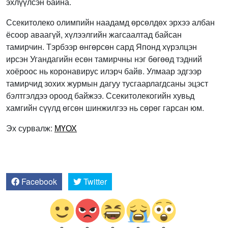
эхлүүлсэн байна.
Ссекитолеко олимпийн наадамд өрсөлдөх эрхээ албан
ёсоор аваагүй, хүлээлгийн жагсаалтад байсан
тамирчин. Тэрбээр өнгөрсөн сард Японд хүрэлцэн
ирсэн Угандагийн есөн тамирчны нэг бөгөөд тэдний
хоёроос нь коронавирус илэрч байв. Улмаар эдгээр
тамирчид зохих журмын дагуу тусгаарлагдсаны эцэст
бэлтгэлдээ ороод байжээ. Ссекитолекогийн хувьд
хамгийн сүүлд өгсөн шинжилгээ нь сөрөг гарсан юм.
Эх сурвалж:
МҮОХ
Facebook
Twitter