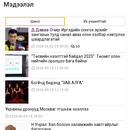
Мэдээлэл
Шинэ
Их уншилттай
Д.Даваа-Очир: Иргэдийн сонгох эрхийг
хангахын тулд санал авах олон хэлбэр нэвтрүүлэх
шаардлагатай
2026-06-02 09:49:00
63
“Төсвийн нээлттэй байдал 2025”: Төсөвт олон
нийтийн оролцоо бага байна
2026-05-13 13:56:00
Бүсгүйчүүд бидэнд “ЗАВ АЛГА”
2026-05-13 12:19:00
Украины дронууд Москваг түгшээж эхэллээ
2026-05-04 18:39:00
Н.Учрал: Хал болсон халамжийн хавтгайрлыг
багасгана