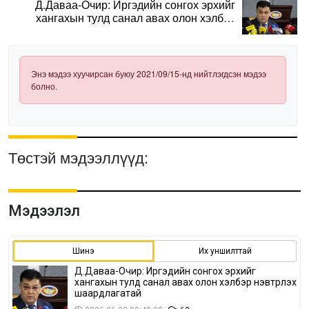
Д.Даваа-Очир: Иргэдийн сонгох эрхийг
хангахын тулд санал авах олон хэлбэр
нэвтрүүлэх шаардлагатай
Энэ мэдээ хуучирсан буюу 2021/09/15-нд нийтлэгдсэн мэдээ
болно.
Төстэй мэдээллүүд:
Мэдээлэл
Шинэ
Их уншилттай
Д.Даваа-Очир: Иргэдийн сонгох эрхийг
хангахын тулд санал авах олон хэлбэр нэвтрүүлэх
шаардлагатай