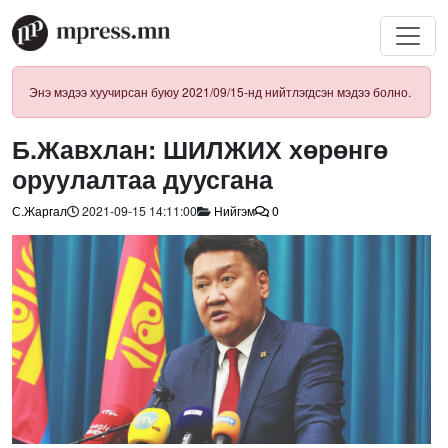
Энэ мэдээ хуучирсан буюу 2021/09/15-нд нийтлэгдсэн мэдээ болно.
Б.Жавхлан: ШИЛЖИХ хөрөнгө
оруулалтаа дуусгана
С.Жаргал
2021-09-15 14:11:00
Нийгэм
0