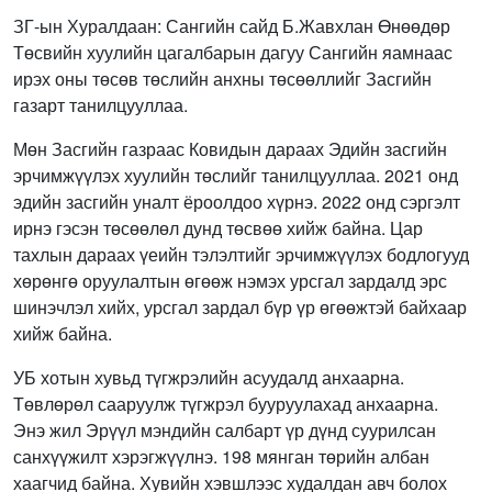
ЗГ-ын Хуралдаан: Сангийн сайд Б.Жавхлан Өнөөдөр
Төсвийн хуулийн цагалбарын дагуу Сангийн яамнаас
ирэх оны төсөв төслийн анхны төсөөллийг Засгийн
газарт танилцууллаа.
Мөн Засгийн газраас Ковидын дараах Эдийн засгийн
эрчимжүүлэх хуулийн төслийг танилцууллаа. 2021 онд
эдийн засгийн уналт ёроолдоо хүрнэ. 2022 онд сэргэлт
ирнэ гэсэн төсөөлөл дунд төсвөө хийж байна. Цар
тахлын дараах үеийн тэлэлтийг эрчимжүүлэх бодлогууд
хөрөнгө оруулалтын өгөөж нэмэх урсгал зардалд эрс
шинэчлэл хийх, урсгал зардал бүр үр өгөөжтэй байхаар
хийж байна.
УБ хотын хувьд түгжрэлийн асуудалд анхаарна.
Төвлөрөл сааруулж түгжрэл бууруулахад анхаарна.
Энэ жил Эрүүл мэндийн салбарт үр дүнд суурилсан
санхүүжилт хэрэгжүүлнэ. 198 мянган төрийн албан
хаагчид байна. Хувийн хэвшлээс худалдан авч болох