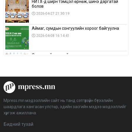
НИТХ-д ширүүн тэмцэл өрнөж, шинэ даргатай
болов
2026-04-27 21:30:19
Аймаг, сумдын сонгуулийн хороог байгуулна
2026-04-08 16:14:41
Сонгуулийн хуулийн зөрчил, шалгах,
шийдвэрлэх ажиллагааны талаар хэлэлцлээ
2026-04-08 16:09:26
“Дэлхийн мөнгөний долоо хоног-2026” аян Төв
аймагт үргэлжилж байна
2026-04-03 12:00:00
Mpress.mn мэдээллийн сайт нь танд сэтгүүлзүйн бүтээлийн
шаардлага хангасан улстөр, эдийн засгийн мэдээ мэдээллийг
BTS-ийн тоглолтыг Netflix дэлхий даяар шууд
хүргэж ажиллана.
дамжуулна
2026-03-08 16:04:00
14
Бидний тухай