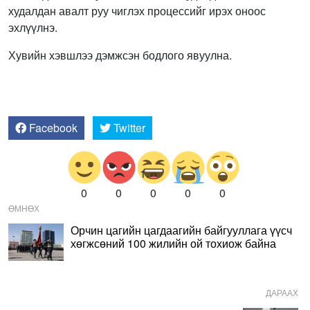
худалдан авалт руу чиглэх процессийг ирэх оноос
эхлүүлнэ.
Хувийн хэвшлээ дэмжсэн бодлого явуулна.
Facebook
Twitter
0
0
0
0
0
ӨМНӨХ
Орчин цагийн цагдаагийн байгууллага үүсч
хөгжсөний 100 жилийн ой тохиож байна
ДАРААХ