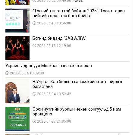
2026-06-02 09:49:00
63
“Төсвийн нээлттэй байдал 2025”: Төсөвт олон
нийтийн оролцоо бага байна
2026-05-13 13:56:00
Бүсгүйчүүд бидэнд “ЗАВ АЛГА”
2026-05-13 12:19:00
Украины дронууд Москваг түгшээж эхэллээ
2026-05-04 18:39:00
Н.Учрал: Хал болсон халамжийн хавтгайрлыг
багасгана
2026-05-04 13:52:42
Орон нутгийн хурлын нөхөн сонгуульд 5 нам
оролцоно
2026-04-27 21:35:00