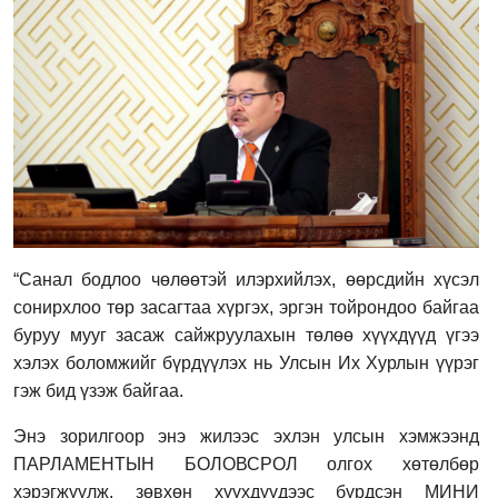
“Санал бодлоо чөлөөтэй илэрхийлэх, өөрсдийн хүсэл
сонирхлоо төр засагтаа хүргэх, эргэн тойрондоо байгаа
буруу мууг засаж сайжруулахын төлөө хүүхдүүд үгээ
хэлэх боломжийг бүрдүүлэх нь Улсын Их Хурлын үүрэг
гэж бид үзэж байгаа.
Энэ зорилгоор энэ жилээс эхлэн улсын хэмжээнд
ПАРЛАМЕНТЫН БОЛОВСРОЛ олгох хөтөлбөр
хэрэгжүүлж, зөвхөн хүүхдүүдээс бүрдсэн МИНИ