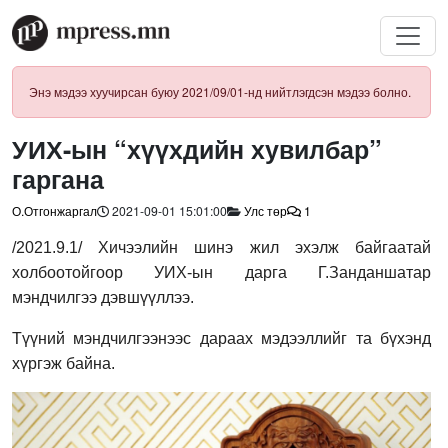
Энэ мэдээ хуучирсан буюу 2021/09/01-нд нийтлэгдсэн мэдээ болно.
УИХ-ын “хүүхдийн хувилбар”
гаргана
О.Отгонжаргал
2021-09-01 15:01:00
Улс төр
1
/2021.9.1/ Хичээлийн шинэ жил эхэлж байгаатай
холбоотойгоор УИХ-ын дарга Г.Занданшатар
мэндчилгээ дэвшүүллээ.
Түүний мэндчилгээнээс дараах мэдээллийг та бүхэнд
хүргэж байна.