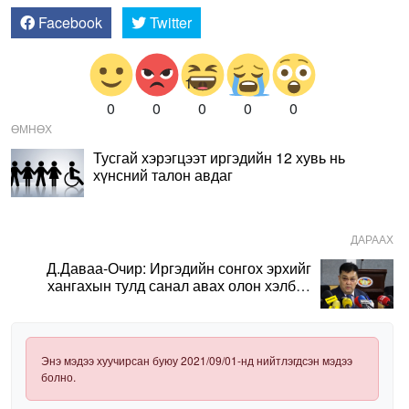
Facebook
Twitter
0
0
0
0
0
ӨМНӨХ
Тусгай хэрэгцээт иргэдийн 12 хувь нь
хүнсний талон авдаг
ДАРААХ
Д.Даваа-Очир: Иргэдийн сонгох эрхийг
хангахын тулд санал авах олон хэлбэр
нэвтрүүлэх шаардлагатай
Энэ мэдээ хуучирсан буюу 2021/09/01-нд нийтлэгдсэн мэдээ
болно.