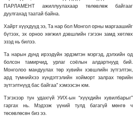
ПАРЛАМЕНТ ажиллуулахаар төлөвлөж байгааг
дуулгахад таатай байна.
Хайрт хүүхдүүд ээ, Та нар бол Монгол орны маргаашийг
бүтээх, эх орноо хөгжил дэвшлийн гэгээн замд хөтлөх
эзэд нь билээ.
Та нарын дунд ирээдүйн эрдэмтэн мэргэд, дэлхийн од
болсон тамирчид, урлаг соёлын алдартнууд бий.
Монголоо мандуулах төр хувийн хэвшлийн зүтгэлтэн,
ард түмнийхээ хүндэтгэлийн хойморт залрах төрийн
зүтгэлтнүүд бас байгаа” хэмээсэн юм.
Тэгэхээр тун удахгүй УИХ-ын “хүүхдийн хувилбарыг”
гаргах нь. Мэдээж үүний тулд багагүй мөнгө ч
төсөвлөсөн биз ээ.