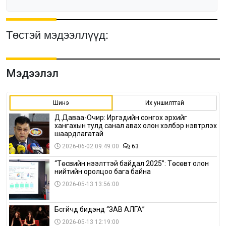
Төстэй мэдээллүүд:
Мэдээлэл
Шинэ
Их уншилттай
Д.Даваа-Очир: Иргэдийн сонгох эрхийг
хангахын тулд санал авах олон хэлбэр нэвтрүүлэх
шаардлагатай
2026-06-02 09:49:00
63
“Төсвийн нээлттэй байдал 2025”: Төсөвт олон
нийтийн оролцоо бага байна
2026-05-13 13:56:00
Бүсгүйчүүд бидэнд “ЗАВ АЛГА”
2026-05-13 12:19:00