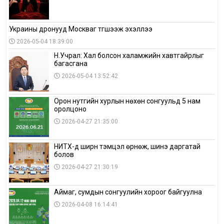
Украины дронууд Москваг түгшээж эхэллээ
2026-05-04 18:39:00
Н.Учрал: Хал болсон халамжийн хавтгайрлыг
багасгана
2026-05-04 13:52:42
Орон нутгийн хурлын нөхөн сонгуульд 5 нам
оролцоно
2026-04-27 21:35:00
НИТХ-д ширүүн тэмцэл өрнөж, шинэ даргатай
болов
2026-04-27 21:30:19
Аймаг, сумдын сонгуулийн хороог байгуулна
2026-04-08 16:14:41