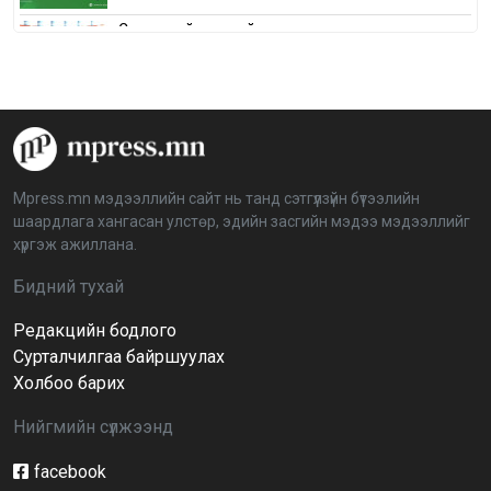
Сонгуулийн хуулийн зөрчил, шалгах,
шийдвэрлэх ажиллагааны талаар хэлэлцлээ
2026-04-08 16:09:26
“Дэлхийн мөнгөний долоо хоног-2026” аян Төв
аймагт үргэлжилж байна
2026-04-03 12:00:00
Mpress.mn мэдээллийн сайт нь танд сэтгүүлзүйн бүтээлийн
шаардлага хангасан улстөр, эдийн засгийн мэдээ мэдээллийг
BTS-ийн тоглолтыг Netflix дэлхий даяар шууд
хүргэж ажиллана.
дамжуулна
2026-03-08 16:04:00
14
Бидний тухай
Редакцийн бодлого
Иргэдийн төлөөлөгчдийн хурлын 2026 оны
нөхөн сонгууль 6 дугаар сарын 21-нд болно
Сурталчилгаа байршуулах
2026-03-05 11:36:28
Холбоо барих
Нийгмийн сүлжээнд
Д.Тэгшбаяр: НҮБ-ын тогтоол санаачилж,
батлуулсан нь Монгол Улсын манлайллыг олон
улсад таниулсан
facebook
2026-03-04 09:00:00