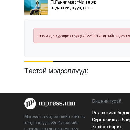
П.Ганчимэг: “Чи төрж
чадахгүй, хүүхдээ
авахуул” гэхэд нь үхсэн
ч хамаагүй гэж хэлээд
төрүүлсэн
Энэ мэдээ хуучирсан буюу 2022/09/12-нд нийтлэгдсэн м
Төстэй мэдээллүүд:
Бидний тухай
Редакцийн бодл
Mpress.mn мэдээллийн сайт нь
Сурталчилгаа ба
танд сэтгүүлзүйн бүтээлийн
Холбоо барих
шаардлага хангасан улстөр,