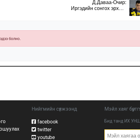
Д.Даваа-Очир:
Иргэдийн сонгох эрхийг
хангахын тулд санал
авах олон хэлбэр
нэвтрүүлэх
шаардлагатай
эдээ болно.
Нийгмийн сүлжээнд
Мэйл хаяг бүртгү
ого
Бид танд ИХ УНШ
facebook
йршуулах
twitter
youtube