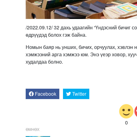
/2022.09.12/ 32 дахь удаагийн “Үндэсний бичиг 
өдрүүдэд болох гэж байна.
Номын баяр нь унших, бичих, орчуулах, хэвлэн 
хэмжээний арга хэмжээ юм. Энэ үеэр ховор, ху
худалдаа болно.
Facebook
Twitter
0
ӨМНӨХ