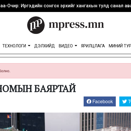
аа-Очир: Иргэдийн сонгох эрхийг хангахын тулд санал ава
ТЕХНОЛОГИ
ДЭЛХИЙД
ВИДЕО
ЯРИЛЦЛАГА
МИНИЙ ТУ
болно.
д НОМЫН БАЯРТАЙ
Facebook
T