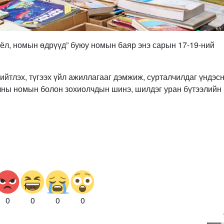
соёл, номын өдрүүд” буюу номын баяр энэ сарын 17-19-ний
нийтлэх, түгээх үйл ажиллагааг дэмжиж, сурталчилдаг үндэс
учны номын болон зохиолчдын шинэ, шилдэг уран бүтээлийн
0
0
0
0