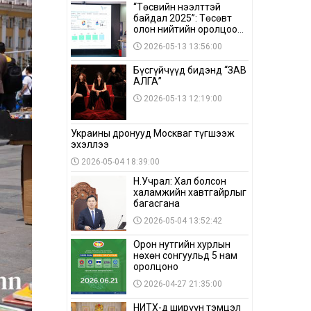
“Төсвийн нээлттэй
байдал 2025”: Төсөвт
олон нийтийн оролцоо
бага байна
2026-05-13 13:56:00
Бүсгүйчүүд бидэнд “ЗАВ
АЛГА”
2026-05-13 12:19:00
Украины дронууд Москваг түгшээж
эхэллээ
2026-05-04 18:39:00
Н.Учрал: Хал болсон
халамжийн хавтгайрлыг
багасгана
2026-05-04 13:52:42
Орон нутгийн хурлын
нөхөн сонгуульд 5 нам
оролцоно
2026-04-27 21:35:00
НИТХ-д ширүүн тэмцэл