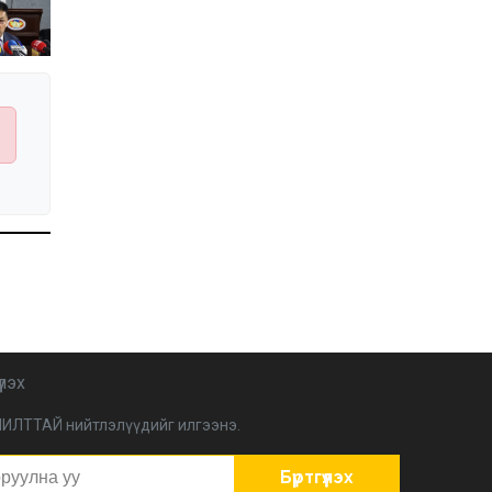
Иргэдийн
төлөөлөгчдийн хурлын
2026 оны нөхөн сонгууль
6 дугаар сарын 21-нд
2026-03-05 11:36:28
болно
Д.Тэгшбаяр: НҮБ-ын
тогтоол санаачилж,
батлуулсан нь Монгол
Улсын манлайллыг олон
2026-03-04 09:00:00
улсад таниулсан
Ерөнхийлөгч өө, жоомоо
алах гээд байшингаа
шатаав!
2026-02-27 16:40:00
2
Улс төрийн намуудын
2025 оны тайлан олон
нийтэд ил боллоо
2026-02-27 14:48:26
үлэх
ХОРИОТОЙ!
ИЛТТАЙ нийтлэлүүдийг илгээнэ.
2026-02-25 13:40:04
Бүртгүүлэх