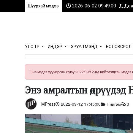
2026-06-02 09:49:00
Д.Дав
Шуурхай мэдээ
УЛС ТӨР
ИНДЭР
ЭРҮҮЛ МЭНД
БОЛОВСРОЛ
Энэ мэдээ хуучирсан буюу 2022/09/12-нд нийтлэгдсэн мэдээ 
Энэ амралтын өдрүүдэ
MPress
2022-09-12 17:45:00
Нийгэм
0