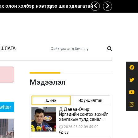
х олон хэлбэр нэвтрүүлэх шаардлагатай
РШЛАГА
Мэдээлэл
Шинэ
Их уншилттай
witter
Д.Даваа-Очир:
Иргэдийн сонгох эрхийг
хангахын тулд санал
авах олон хэлбэр
2026-06-02 09:49:00
нэвтрүүлэх
63
шаардлагатай