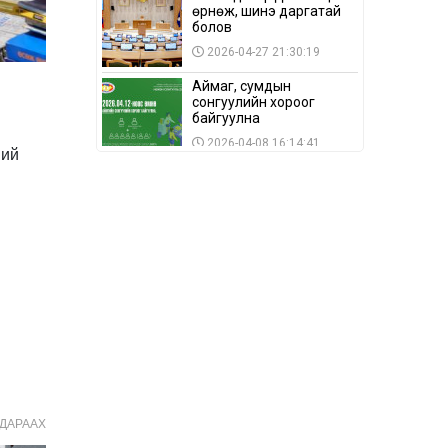
өрнөж, шинэ даргатай
болов
2026-04-27 21:30:19
Аймаг, сумдын
сонгуулийн хороог
байгуулна
2026-04-08 16:14:41
ний
Сонгуулийн хуулийн
зөрчил, шалгах,
шийдвэрлэх
ажиллагааны талаар
2026-04-08 16:09:26
хэлэлцлээ
“Дэлхийн мөнгөний
долоо хоног-2026” аян
Төв аймагт үргэлжилж
байна
2026-04-03 12:00:00
BTS-ийн тоглолтыг
Netflix дэлхий даяар
шууд дамжуулна
2026-03-08 16:04:00
ДАРААХ
14