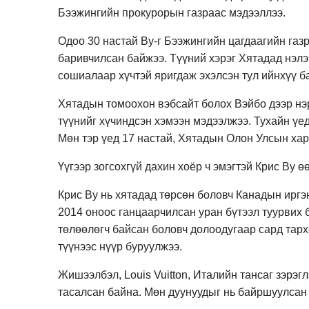
Бээжингийн прокурорын газраас мэдээллээ.
Одоо 30 настай Ву-г Бээжингийн цагдаагийн газ
баривчилсан байжээ. Түүний хэрэг Хятадад нэл
сошиалаар хүчтэй яригдаж эхэлсэн тул ийнхүү б
Хятадын томоохон вэбсайт болох Вэйбо дээр нэрэ
түүнийг хүчиндсэн хэмээн мэдээлжээ. Тухайн үе
Мөн тэр үед 17 настай, Хятадын Олон Улсын ха
Үүгээр зогсохгүй дахин хоёр ч эмэгтэй Крис Ву ө
Крис Ву нь хятадад төрсөн боловч Канадын ирг
2014 оноос ганцаарчилсан уран бүтээл туурвих 
төлөөлөгч байсан боловч долоодугаар сард тарх
түүнээс нүүр буруулжээ.
Жишээлбэл,
Louis Vuitton, Италийн тансаг зэрэ
тасалсан байна. Мөн дуунуудыг нь байршуулсан с