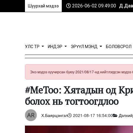
2026-06-02 09:49:00
Д.Дав
Шуурхай мэдээ
УЛС ТӨР
ИНДЭР
ЭРҮҮЛ МЭНД
БОЛОВСРОЛ
Энэ мэдээ хуучирсан буюу 2021/08/17-нд нийтлэгдсэн мэдээ 
#MeToo: Хятадын од Кри
болох нь тогтоогдлоо
Х.Баярцэнгэл
2021-08-17 16:54:00
Дэлхий