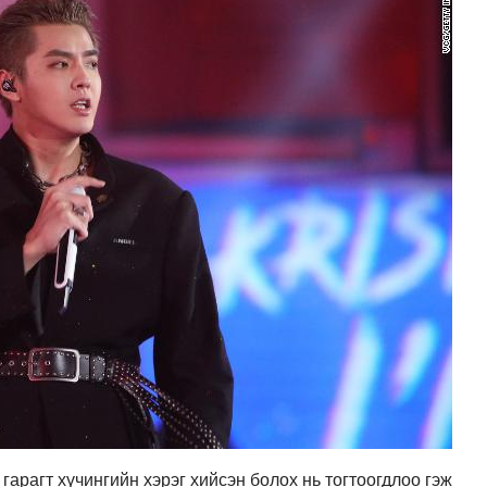
гарагт хүчингийн хэрэг хийсэн болох нь тогтоогдлоо гэж