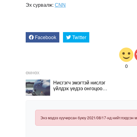
Эх сурвалж:
CNN
Facebook
Twitter
0
ӨМНӨХ
Нисгэгч эмэгтэй нислэг
үйлдэх үедээ онгоцоо
зогсоосон нь ҮНЭН үү
Энэ мэдээ хуучирсан буюу 2021/08/17-нд нийтлэгдсэн м