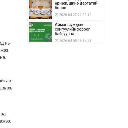
өрнөж, шинэ даргатай
болов
2026-04-27 21:30:19
Аймаг, сумдын
сонгуулийн хороог
байгуулна
2026-04-08 16:14:41
ед нь
йжээ.
Сонгуулийн хуулийн
зөрчил, шалгах,
на.
шийдвэрлэх
ажиллагааны талаар
2026-04-08 16:09:26
хэлэлцлээ
“Дэлхийн мөнгөний
айсан.
долоо хоног-2026” аян
Төв аймагт үргэлжилж
д дахь
байна
2026-04-03 12:00:00
BTS-ийн тоглолтыг
Netflix дэлхий даяар
шууд дамжуулна
гаа
2026-03-08 16:04:00
ажээ.
14