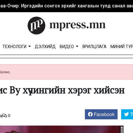
аа-Очир: Иргэдийн сонгох эрхийг хангахын тулд санал ава
ТЕХНОЛОГИ
ДЭЛХИЙД
ВИДЕО
ЯРИЛЦЛАГА
МИНИЙ ТУ
болно.
с Ву хүчингийн хэрэг хийсэн
Facebook
T
д
0