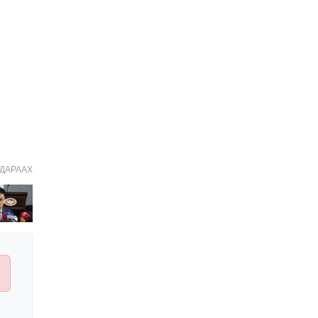
Иргэдийн
төлөөлөгчдийн хурлын
2026 оны нөхөн сонгууль
6 дугаар сарын 21-нд
2026-03-05 11:36:28
болно
Д.Тэгшбаяр: НҮБ-ын
тогтоол санаачилж,
батлуулсан нь Монгол
Улсын манлайллыг олон
2026-03-04 09:00:00
улсад таниулсан
Ерөнхийлөгч өө, жоомоо
алах гээд байшингаа
шатаав!
ДАРААХ
2026-02-27 16:40:00
2
Улс төрийн намуудын
2025 оны тайлан олон
нийтэд ил боллоо
2026-02-27 14:48:26
ХОРИОТОЙ!
2026-02-25 13:40:04