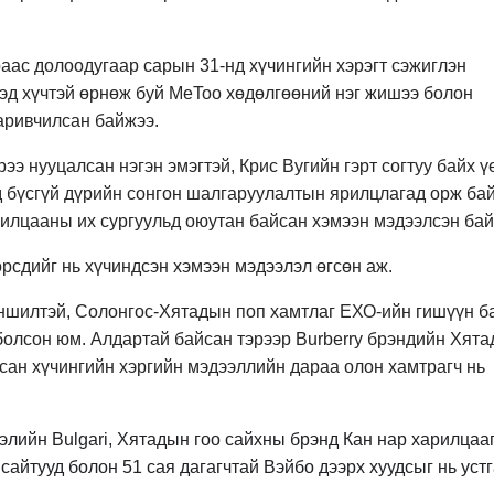
раас долоодугаар сарын 31-нд хүчингийн хэрэгт сэжиглэн
ээд хүчтэй өрнөж буй MeToo хөдөлгөөний нэг жишээ болон
аривчилсан байжээ.
э нууцалсан нэгэн эмэгтэй, Крис Вугийн гэрт согтуу байх ү
д бүсгүй дүрийн сонгон шалгаруулалтын ярилцлагад орж ба
рилцааны их сургуульд оюутан байсан хэмээн мэдээлсэн бай
өрсдийг нь хүчиндсэн хэмээн мэдээлэл өгсөн аж.
эншилтэй, Солонгос-Хятадын поп хамтлаг ЕХО-ийн гишүүн б
болсон юм. Алдартай байсан тэрээр Burberry брэндийн Хята
сан хүчингийн хэргийн мэдээллийн дараа олон хамтрагч нь
глэлийн Bulgari, Хятадын гоо сайхны брэнд Кан нар харилцаа
айтууд болон 51 сая дагагчтай Вэйбо дээрх хуудсыг нь устг