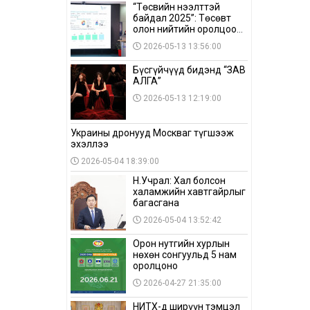
“Төсвийн нээлттэй
байдал 2025”: Төсөвт
олон нийтийн оролцоо
бага байна
2026-05-13 13:56:00
Бүсгүйчүүд бидэнд “ЗАВ
АЛГА”
2026-05-13 12:19:00
Украины дронууд Москваг түгшээж
эхэллээ
2026-05-04 18:39:00
Н.Учрал: Хал болсон
халамжийн хавтгайрлыг
багасгана
2026-05-04 13:52:42
Орон нутгийн хурлын
нөхөн сонгуульд 5 нам
оролцоно
2026-04-27 21:35:00
НИТХ-д ширүүн тэмцэл