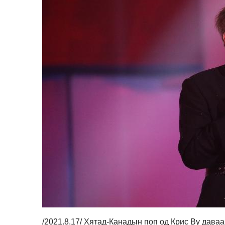
/2021.8.17/ Хятад-Канадын поп од Крис Ву даваа 