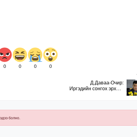
0
0
0
0
Д.Даваа-Очир:
Иргэдийн сонгох эрхийг
хангахын тулд санал
авах олон хэлбэр
нэвтрүүлэх
шаардлагатай
эдээ болно.