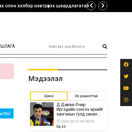
х олон хэлбэр нэвтрүүлэх шаардлагатай
РШЛАГА
Мэдээлэл
Шинэ
Их уншилттай
Д.Даваа-Очир:
Иргэдийн сонгох эрхийг
witter
хангахын тулд санал
авах олон хэлбэр
2026-06-02 09:49:00
нэвтрүүлэх
63
шаардлагатай