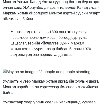
Монгол Улсаас Канад Улсад суух онц бөгөөд бүрэн эрхт
элчин сайд Я.Ариунболд нарын төлөөлөл Канад улсын
Маркам хотын ойролцоох Монгол нэртэй суурин газарт
айлчилсан байна.
Монгол гэдэг газар нь 1800 оны эхэн үеэс уг
нэршлээр нэрлэгдэж ирсэн бөгөөд сургууль
цэцэрлэг, төрийн үйлчилгээ бүхий Маркам
хотын нэгэн суурин газар байсан боловч 1970-
аад оны үед энэ нэршил алдагджээ.
Уулзалтын үеэр Маркам хотын иргэдийн хурлын дарга
Монгол нэрийг эргэн сэргээхээр болсноо илэрхийлсэн
байна.
Уулзалтаар хоёр улсын соёлын харилцаанд чухлаар