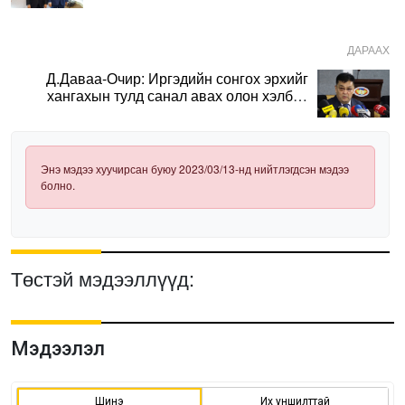
ДАРААХ
Д.Даваа-Очир: Иргэдийн сонгох эрхийг
хангахын тулд санал авах олон хэлбэр
нэвтрүүлэх шаардлагатай
Энэ мэдээ хуучирсан буюу 2023/03/13-нд нийтлэгдсэн мэдээ
болно.
Төстэй мэдээллүүд:
Мэдээлэл
Шинэ
Их уншилттай