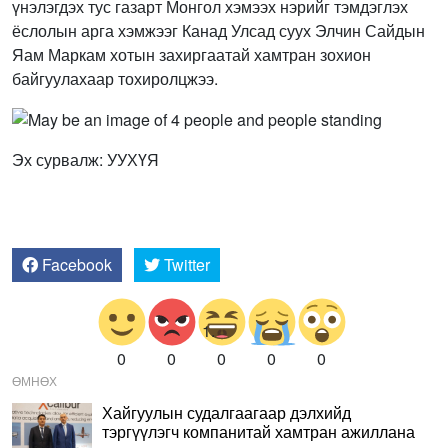
үнэлэгдэх тус газарт Монгол хэмээх нэрийг тэмдэглэх
ёслолын арга хэмжээг Канад Улсад суух Элчин Сайдын
Яам Маркам хотын захиргаатай хамтран зохион
байгуулахаар тохиролцжээ.
Эх сурвалж: УУХҮЯ
Facebook
Twitter
0
0
0
0
0
ӨМНӨХ
Хайгуулын судалгаагаар дэлхийд
тэргүүлэгч компанитай хамтран ажиллана