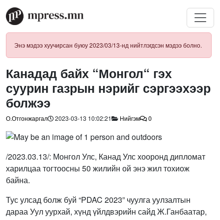
Энэ мэдээ хуучирсан буюу 2023/03/13-нд нийтлэгдсэн мэдээ болно.
Канадад байх “Монгол“ гэх
суурин газрын нэрийг сэргээхээр
болжээ
О.Отгонжаргал
2023-03-13 10:02:21
Нийгэм
0
/2023.03.13/: Монгол Улс, Канад Улс хооронд дипломат
харилцаа тогтоосны 50 жилийн ой энэ жил тохиож
байна.
Тус улсад болж буй “PDAC 2023” чуулга уулзалтын
дараа Уул уурхай, хүнд үйлдвэрийн сайд Ж.Ганбаатар,