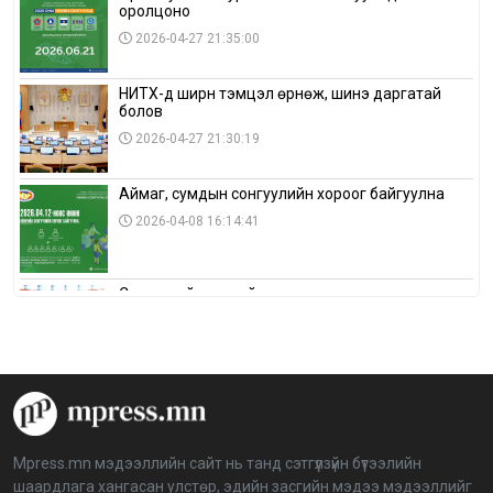
оролцоно
2026-04-27 21:35:00
НИТХ-д ширүүн тэмцэл өрнөж, шинэ даргатай
болов
2026-04-27 21:30:19
Аймаг, сумдын сонгуулийн хороог байгуулна
2026-04-08 16:14:41
Сонгуулийн хуулийн зөрчил, шалгах,
шийдвэрлэх ажиллагааны талаар хэлэлцлээ
2026-04-08 16:09:26
“Дэлхийн мөнгөний долоо хоног-2026” аян Төв
аймагт үргэлжилж байна
2026-04-03 12:00:00
Mpress.mn мэдээллийн сайт нь танд сэтгүүлзүйн бүтээлийн
шаардлага хангасан улстөр, эдийн засгийн мэдээ мэдээллийг