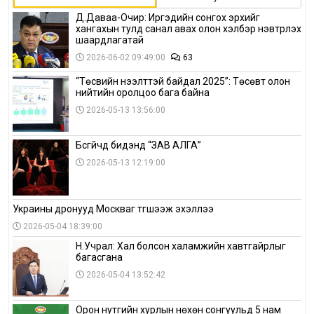
Д.Даваа-Очир: Иргэдийн сонгох эрхийг
хангахын тулд санал авах олон хэлбэр нэвтрүүлэх
шаардлагатай
2026-06-02 09:49:00
63
“Төсвийн нээлттэй байдал 2025”: Төсөвт олон
нийтийн оролцоо бага байна
2026-05-13 13:56:00
Бүсгүйчүүд бидэнд “ЗАВ АЛГА”
2026-05-13 12:19:00
Украины дронууд Москваг түгшээж эхэллээ
2026-05-04 18:39:00
Н.Учрал: Хал болсон халамжийн хавтгайрлыг
багасгана
2026-05-04 13:52:42
Орон нутгийн хурлын нөхөн сонгуульд 5 нам