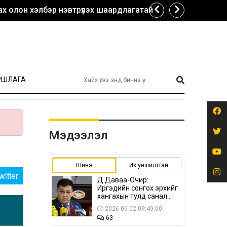
х олон хэлбэр нэвтрүүлэх шаардлагатай
РШЛАГА
Мэдээлэл
Шинэ
Их уншилттай
witter
Д.Даваа-Очир:
Иргэдийн сонгох эрхийг
хангахын тулд санал
авах олон хэлбэр
2026-06-02 09:49:00
нэвтрүүлэх
63
шаардлагатай