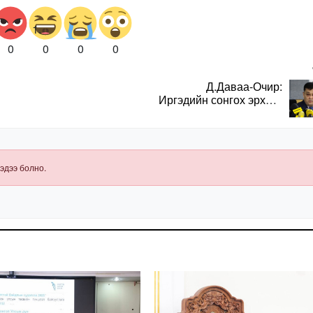
0
0
0
0
Д.Даваа-Очир:
Иргэдийн сонгох эрхийг
хангахын тулд санал
авах олон хэлбэр
нэвтрүүлэх
шаардлагатай
эдээ болно.