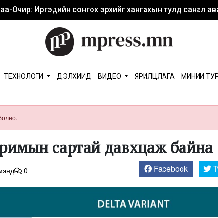
аа-Очир: Иргэдийн сонгох эрхийг хангахын тулд санал ава
ТЕХНОЛОГИ
ДЭЛХИЙД
ВИДЕО
ЯРИЛЦЛАГА
МИНИЙ ТУ
болно.
уримын сартай давхцаж байна
Facebook
T
мэнд
0