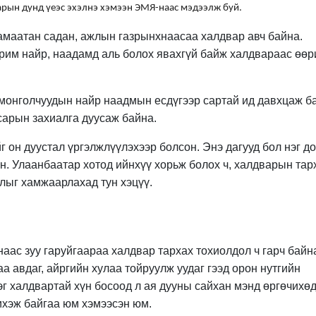
арын дунд үеэс эхэлнэ хэмээн ЭМЯ-наас мэдээлж буй.
 хамаатан садан, ажлын газрынхнаасаа халдвар авч байна.
урим найр, наадамд аль болох явахгүй байж халдвараас өөр
 монголчуудын найр наадмын есдүгээр сартай ид давхцаж б
сарын захиалга дуусаж байна.
 он дуустал үргэлжлүүлэхээр болсон. Энэ дагууд бол нэг д
он. Улаанбаатар хотод ийнхүү хорьж болох ч, халдварын тар
длыг хамжаарлахад тун хэцүү.
аас зуу гаруйгаараа халдвар тархах тохиолдол ч гарч байн
аа авдаг, айргийн хулаа тойруулж уудаг гээд орон нутгийн
г халдвартай хүн босоод л ая дууны сайхан мэнд өргөчихөд
чихэж байгаа юм хэмээсэн юм.