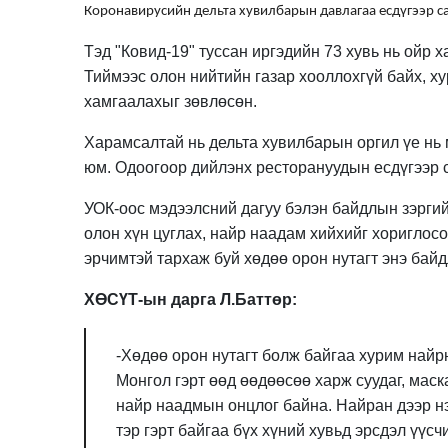
Коронавирусийн дельта хувилбарын давлагаа есдүгээр с
Тэд "Ковид-19" туссан иргэдийн 73 хувь нь ойр
Тиймээс олон нийтийн газар хооллохгүй байх, х
хамгаалахыг зөвлөсөн.
Харамсалтай нь дельта хувилбарын оргил үе нь
юм. Одоогоор дийлэнх ресторануудын есдүгээр 
УОК-оос мэдээлсний дагуу бэлэн байдлын зэргийг
олон хүн цуглах, найр наадам хийхийг хориглос
эрчимтэй тархаж буй хөдөө орон нутагт энэ бай
ХӨСҮТ-ын дарга Л.Баттөр:
-Хөдөө орон нутагт болж байгаа хурим найрн
Монгол гэрт өөд өөдөөсөө харж суудаг, маск
найр наадмын онцлог байна. Найран дээр нэ
тэр гэрт байгаа бүх хүний хувьд эрсдэл үүс