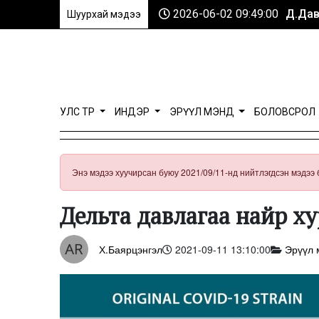
2026-06-02 09:49:00
Д.Дав
Шуурхай мэдээ
УЛС ТӨР
ИНДЭР
ЭРҮҮЛ МЭНД
БОЛОВСРОЛ
Энэ мэдээ хуучирсан буюу 2021/09/11-нд нийтлэгдсэн мэдээ 
Дельта давлагаа найр х
Х.Баярцэнгэл
2021-09-11 13:10:00
Эрүүл 