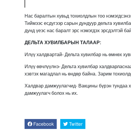
Нас баралтын хувьд тохиолдлын тоо нэмэгдсэнээ
Тиймээс есдүгээр сарын дундуур дельта хувилб
дунд үеэс нас баралт эрс нэмэгдэх эрсдэлтэй ба
ДЕЛЬТА ХУВИЛБАРЫН ТАЛААР:
Илүү халдвартай- Дельта хувилбар нь өмнөх хув
Илүү өвчлүүлнэ- Дельта хувилбар халдварласнаа
хэвтэх магадлал нь өндөр байна. Зарим тохиолд
Халдвар дамжуулагчид- Вакцины бүрэн тундаа ха
дамжуулагч болох нь их.
Facebook
Twitter