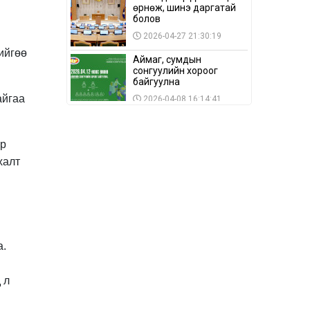
өрнөж, шинэ даргатай
болов
2026-04-27 21:30:19
ийгөө
Аймаг, сумдын
сонгуулийн хороог
байгуулна
айгаа
2026-04-08 16:14:41
Сонгуулийн хуулийн
зөрчил, шалгах,
ор
шийдвэрлэх
ажиллагааны талаар
халт
2026-04-08 16:09:26
хэлэлцлээ
“Дэлхийн мөнгөний
долоо хоног-2026” аян
Төв аймагт үргэлжилж
байна
2026-04-03 12:00:00
а.
BTS-ийн тоглолтыг
Netflix дэлхий даяар
шууд дамжуулна
 л
2026-03-08 16:04:00
14