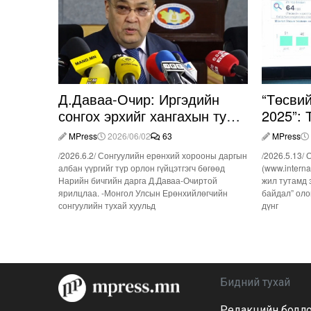
Д.Даваа-Очир: Иргэдийн
“Төсви
сонгох эрхийг хангахын тулд
2025”: 
санал авах олон хэлбэр
оролцо
MPress
2026/06/02
63
MPress
нэвтрүүлэх шаардлагатай
/2026.6.2/ Сонгуулийн ерөнхий хорооны даргын
/2026.5.13/
албан үүргийг түр орлон гүйцэтгэгч бөгөөд
(www.interna
Нарийн бичгийн дарга Д.Даваа-Очиртой
жил тутамд 
ярилцлаа. -Монгол Улсын Ерөнхийлөгчийн
байдал” оло
сонгуулийн тухай хуульд
дүнг
Бидний тухай
Редакцийн бодл