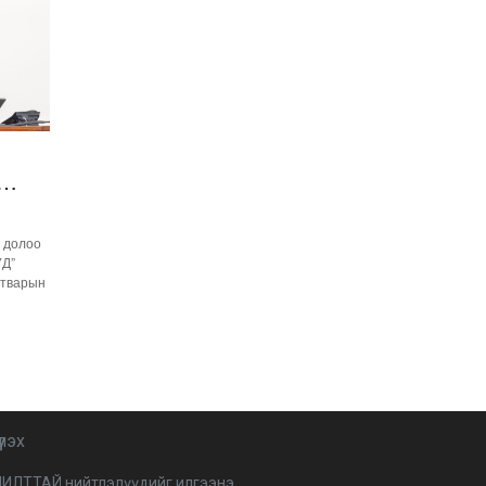
Хятад-Төвөдийн
асуудал: Далай лам ба Х
Богд
2026-01-20 11:30:00
Намын үйл ажиллагаа,
санхүүгийн ил тод
байдлыг сайжруулах
замаар авлигаас
2026-01-19 14:15:00
урьдчилан сэргийлэхэд
хамтран ажиллана
Х.Нямбаатарыг
ь долоо
огцруулах эрх мэдэл
ҮД”
Г.Занданшатар болон
НИТХ-д бий
атварын
2026-01-19 13:30:00
1
У.Отгонбаяр тэргүүтэй
“ардчилалд
заналхийлэгч” УИХ-ын
гишүүд
2026-01-12 10:00:00
2
Моксватаймс: 2026 онд
үлэх
“Дайн, өсөлтгүй эдийн
засаг, өндөр татвар”
ИЛТТАЙ нийтлэлүүдийг илгээнэ.