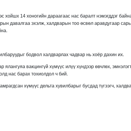
с хойшх 14 хоногийн дараагаас нас баралт нэмэгддэг байна
арын давалгаа эхэлж, халдварын тоо өсвөл аравдугаар сар
йна.
илбаруудыг бодвол халдварлах чадвар нь хоёр дахин их.
р ялангуяа вакцингүй хүмүүс илүү хүндээр өвчлөх, эмнэлэг
олд нас барах тохиолдол ч бий.
мрагдсан хүмүүс дельта хувилбарыг бусдад түгээгч, халдв