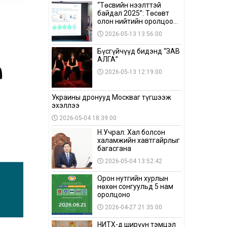
“Төсвийн нээлттэй
байдал 2025”: Төсөвт
олон нийтийн оролцоо
бага байна
2026-05-13 13:56:00
Бүсгүйчүүд бидэнд “ЗАВ
АЛГА”
2026-05-13 12:19:00
Украины дронууд Москваг түгшээж
эхэллээ
2026-05-04 18:39:00
Н.Учрал: Хал болсон
халамжийн хавтгайрлыг
багасгана
2026-05-04 13:52:42
Орон нутгийн хурлын
нөхөн сонгуульд 5 нам
оролцоно
2026-04-27 21:35:00
НИТХ-д ширүүн тэмцэл