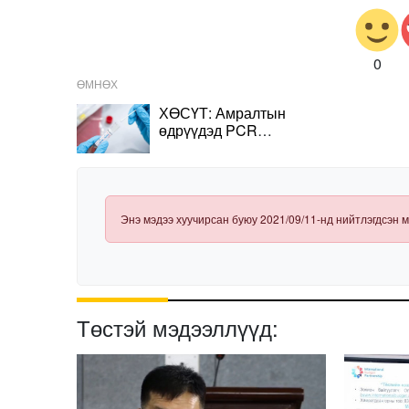
0
ӨМНӨХ
ХӨСҮТ: Амралтын
өдрүүдэд PCR
шинжилгээ авахгүй
Энэ мэдээ хуучирсан буюу 2021/09/11-нд нийтлэгдсэн м
Төстэй мэдээллүүд: