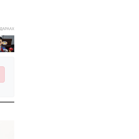
Улстөрд хэн мөнгө
төлдөг вэ буюу
мөнгөний мөрийг
цахимаар мөшгих нь
2026-02-11 15:09:00
ДАРААХ
СЕХ: Улс төрийн 6 намыг
идэвхгүйд тооцуулах
асуудлаар Дээд шүүхэд
мэдээлэл хүргүүлнэ
2026-02-11 11:50:00
Эпштэйний файлууд:
Х.Баттулгатай
холбоотой имэйлийн
илэрцүүд олдлоо
2026-02-03 10:30:00
Улс төрийн нам ЯАГААД
ХЭРЭГТЭЙ вэ?
2026-02-02 12:00:00
Ерөнхий сайд
Г.Занданшатар Монгол
Улсыг ямар
байгууллагат нэгтгэв?
2026-01-23 13:59:00