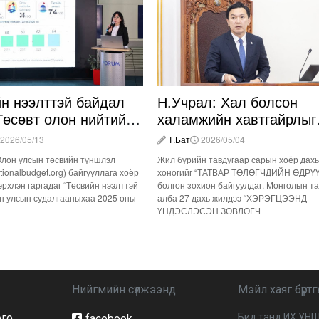
йн нээлттэй байдал
Н.Учрал: Хал болсон
Төсөвт олон нийтийн
халамжийн хавтгайрлыг
о бага байна
багасгана
2026/05/13
Т.Бат
2026/05/04
 Олон улсын төсвийн түншлэл
Жил бүрийн тавдугаар сарын хоёр дах
tionalbudget.org) байгууллага хоёр
хоногийг “ТАТВАР ТӨЛӨГЧДИЙН ӨДРҮ
эрхлэн гаргадаг “Төсвийн нээлттэй
болгон зохион байгуулдаг. Монголын т
н улсын судалгааныхаа 2025 оны
алба 27 дахь жилдээ “ХЭРЭГЦЭЭНД
ҮНДЭСЛЭСЭН ЗӨВЛӨГЧ
Нийгмийн сүлжээнд
Мэйл хаяг бүртгү
ого
Бид танд ИХ УНШ
facebook