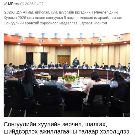
MPress
2026/04/27
/2026.4.27/ Аймаг, нийслэл, сум, дүүргийн иргэдийн Төлөөлөгчдийн
Хурлын 2026 оны нөхөн сонгуульд 5 нам оролцохоо илэрхийллээ гэж
Сонгуулийн ерөнхий хорооноос мэдээллээ. Эдгээрт: Монгол
Сонгуулийн хуулийн зөрчил, шалгах,
шийдвэрлэх ажиллагааны талаар хэлэлцлээ