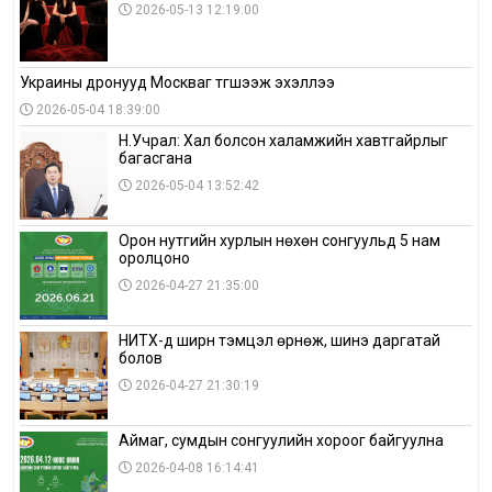
2026-05-13 12:19:00
Украины дронууд Москваг түгшээж эхэллээ
2026-05-04 18:39:00
Н.Учрал: Хал болсон халамжийн хавтгайрлыг
багасгана
2026-05-04 13:52:42
Орон нутгийн хурлын нөхөн сонгуульд 5 нам
оролцоно
2026-04-27 21:35:00
НИТХ-д ширүүн тэмцэл өрнөж, шинэ даргатай
болов
2026-04-27 21:30:19
Аймаг, сумдын сонгуулийн хороог байгуулна
2026-04-08 16:14:41