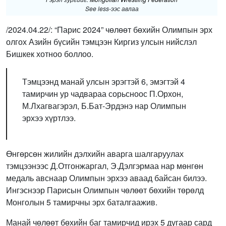
See less-ээс авлаа
/2024.04.22/: “Парис 2024” чөлөөт бөхийн Олимпын эрх
олгох Азийн бүсийн тэмцээн Киргиз улсын нийслэл
Бишкек хотноо боллоо.
Тэмцээнд манай улсын эрэгтэй 6, эмэгтэй 4
тамирчин ур чадвараа сорьсноос П.Орхон,
М.Лхагвагэрэл, Б.Бат-Эрдэнэ нар Олимпын
эрхээ хүртлээ.
Өнгөрсөн жилийн дэлхийн аварга шалгаруулах
тэмцээнээс Д.Отгонжаргал, Э.Дэлгэрмаа нар мөнгөн
медаль авснаар Олимпын эрхээ аваад байсан билээ.
Ингэснээр Парисын Олимпын чөлөөт бөхийн төрөлд
Монголын 5 тамирчны эрх баталгаажив.
Манай чөлөөт бөхийн баг тамирчид ирэх 5 дугаар сард