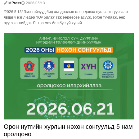
MPress
2026/05/13
/2026.5.13/ Эмэгтэйчүүд бид амьдралын олон даваа нугачааг туучсаар
явдаг ч нэг л өдөр “Юу билээ” гэж өөрөөсөө асууж, эргэн тунгааж, өөр
рүүгээ өнгийдөг. Яг тэр мөч бол бүсгүй хүний
Орон нутгийн хурлын нөхөн сонгуульд 5 нам
оролцоно