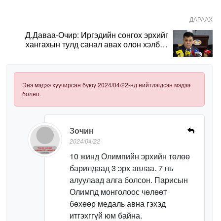
ДАРААХ
Д.Даваа-Очир: Иргэдийн сонгох эрхийг
хангахын тулд санал авах олон хэлбэр
нэвтрүүлэх шаардлагатай
Энэ мэдээ хуучирсан буюу 2024/04/22-нд нийтлэгдсэн мэдээ
болно.
Зочин
2024/04/22
10 жинд Олимпийн эрхийн төлөө
барилдаад 3 эрх авлаа. 7 нь
алуулаад алга болсон. Парисын
Олимпд монголоос чөлөөт
бөхөөр медаль авна гэхэд
итгэхггүй юм байна.