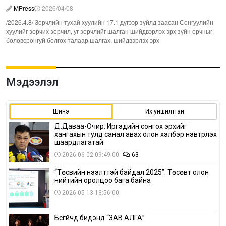
MPress
2026/04/08
/2026.4.8/ Зөрчлийн тухай хуулийн 17.1 дүгээр зүйлд заасан Сонгуулийн
хуулийг зөрчих зөрчил, уг зөрчлийг шалган шийдвэрлэх эрх зүйн орчныг
боловсронгуй болгох талаар шалгах, шийдвэрлэх эрх
Мэдээлэл
Шинэ
Их уншилттай
Д.Даваа-Очир: Иргэдийн сонгох эрхийг
хангахын тулд санал авах олон хэлбэр нэвтрүүлэх
шаардлагатай
2026-06-02 09:49:00
63
“Төсвийн нээлттэй байдал 2025”: Төсөвт олон
нийтийн оролцоо бага байна
2026-05-13 13:56:00
Бүсгүйчүүд бидэнд “ЗАВ АЛГА”