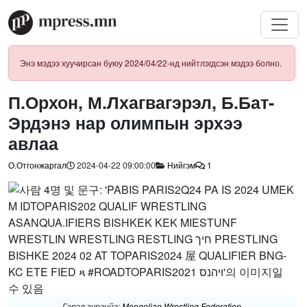
Энэ мэдээ хуучирсан буюу 2024/04/22-нд нийтлэгдсэн мэдээ болно.
П.Орхон, М.Лхагвагэрэл, Б.Бат-
Эрдэнэ нар олимпын эрхээ
авлаа ​
О.Отгонжаргал
2024-04-22 09:00:00
Нийгэм
1
Гэрэл зургийг:
Mongolian Wrestling Federation