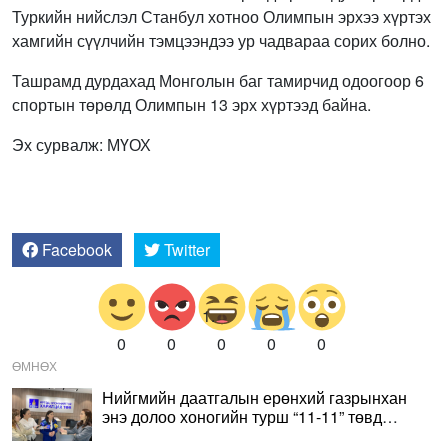
Туркийн нийслэл Станбул хотноо Олимпын эрхээ хүртэх
хамгийн сүүлчийн тэмцээндээ ур чадвараа сорих болно.
Ташрамд дурдахад Монголын баг тамирчид одоогоор 6
спортын төрөлд Олимпын 13 эрх хүртээд байна.
Эх сурвалж: МҮОХ
Facebook
Twitter
0
0
0
0
0
ӨМНӨХ
Нийгмийн даатгалын ерөнхий газрынхан
энэ долоо хоногийн турш “11-11” төвд
ажиллана