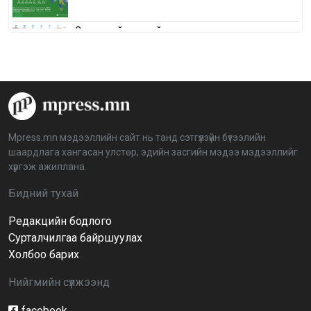
Сонгуулийн хуулийн зөрчил, шалгах,
шийдвэрлэх ажиллагааны талаар хэлэлцлээ
2026-04-08 16:09:26
“Дэлхийн мөнгөний долоо хоног-2026” аян Төв
аймагт үргэлжилж байна
2026-04-03 12:00:00
Mpress.mn мэдээллийн сайт нь танд сэтгүүлзүйн бүтээлийн
шаардлага хангасан улстөр, эдийн засгийн мэдээ мэдээллийг
BTS-ийн тоглолтыг Netflix дэлхий даяар шууд
хүргэж ажиллана.
дамжуулна
2026-03-08 16:04:00
14
Бидний тухай
Редакцийн бодлого
Иргэдийн төлөөлөгчдийн хурлын 2026 оны
нөхөн сонгууль 6 дугаар сарын 21-нд болно
Сурталчилгаа байршуулах
2026-03-05 11:36:28
Холбоо барих
Нийгмийн сүлжээнд
Д.Тэгшбаяр: НҮБ-ын тогтоол санаачилж,
батлуулсан нь Монгол Улсын манлайллыг олон
улсад таниулсан
facebook