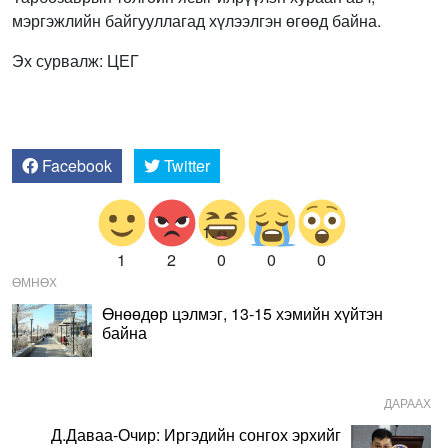
мэргэжлийн байгууллагад хүлээлгэн өгөөд байна.
Эх сурвалж: ЦЕГ
Facebook
Twitter
1
2
0
0
0
ӨМНӨХ
Өнөөдөр цэлмэг, 13-15 хэмийн хүйтэн
байна
ДАРААХ
Д.Даваа-Очир: Иргэдийн сонгох эрхийг