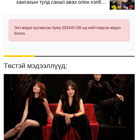
хангахын тулд санал авах олон хэлбэр
нэвтрүүлэх шаардлагатай
Энэ мэдээ хуучирсан буюу 2024/01/26-нд нийтлэгдсэн мэдээ
болно.
Төстэй мэдээллүүд: