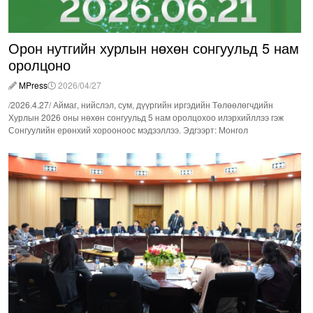
Орон нутгийн хурлын нөхөн сонгуульд 5 нам
оролцоно
MPress
2026/04/27
/2026.4.27/ Аймаг, нийслэл, сум, дүүргийн иргэдийн Төлөөлөгчдийн
Хурлын 2026 оны нөхөн сонгуульд 5 нам оролцохоо илэрхийллээ гэж
Сонгуулийн ерөнхий хорооноос мэдээллээ. Эдгээрт: Монгол