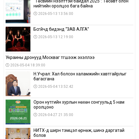
“Төсвийн нээлттэй байдал 2025”: Төсөвт олон
нийтийн оролцоо бага байна
2026-05-13 13:56:00
Бүсгүйчүүд бидэнд “ЗАВ АЛГА”
2026-05-13 12:19:00
Украины дронууд Москваг түгшээж эхэллээ
2026-05-04 18:39:00
Н.Учрал: Хал болсон халамжийн хавтгайрлыг
багасгана
2026-05-04 13:52:42
Орон нутгийн хурлын нөхөн сонгуульд 5 нам
оролцоно
2026-04-27 21:35:00
НИТХ-д ширүүн тэмцэл өрнөж, шинэ даргатай
болов