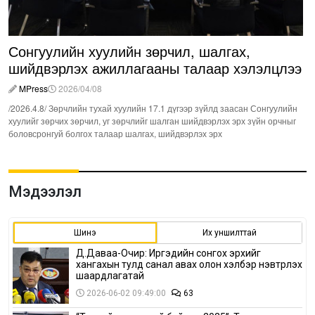
Сонгуулийн хуулийн зөрчил, шалгах,
шийдвэрлэх ажиллагааны талаар хэлэлцлээ
MPress
2026/04/08
/2026.4.8/ Зөрчлийн тухай хуулийн 17.1 дүгээр зүйлд заасан Сонгуулийн
хуулийг зөрчих зөрчил, уг зөрчлийг шалган шийдвэрлэх эрх зүйн орчныг
боловсронгуй болгох талаар шалгах, шийдвэрлэх эрх
Мэдээлэл
Шинэ
Их уншилттай
Д.Даваа-Очир: Иргэдийн сонгох эрхийг
хангахын тулд санал авах олон хэлбэр нэвтрүүлэх
шаардлагатай
2026-06-02 09:49:00
63