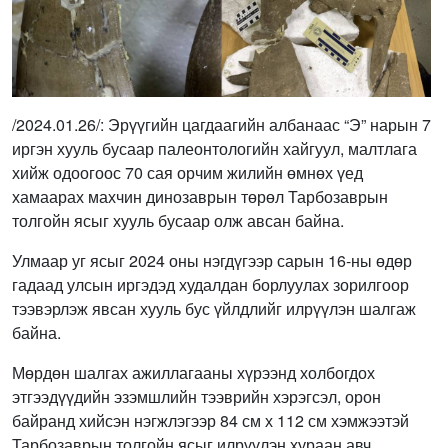
/2024.01.26/: Эрүүгийн цагдаагийн албанаас “Э” нарын 7
иргэн хууль бусаар палеонтологийн хайгуул, малтлага
хийж одоогоос 70 сая орчим жилийн өмнөх үед
хамаарах махчин динозаврын төрөл Тарбозаврын
толгойн ясыг хууль бусаар олж авсан байна.
Улмаар уг ясыг 2024 оны нэгдүгээр сарын 16-ны өдөр
гадаад улсын иргэдэд худалдан борлуулах зорилгоор
тээвэрлэж явсан хууль бус үйлдлийг илрүүлэн шалгаж
байна.
Мөрдөн шалгах ажиллагааны хүрээнд холбогдох
этгээдүүдийн эзэмшлийн тээврийн хэрэгсэл, орон
байранд хийсэн нэгжлэгээр 84 см х 112 см хэмжээтэй
Тарбозаврын толгойн ясыг илрүүлэн хураан авч,