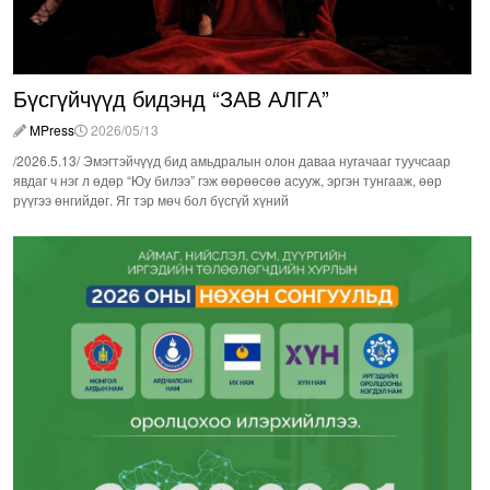
Бүсгүйчүүд бидэнд “ЗАВ АЛГА”
MPress
2026/05/13
/2026.5.13/ Эмэгтэйчүүд бид амьдралын олон даваа нугачааг туучсаар
явдаг ч нэг л өдөр “Юу билээ” гэж өөрөөсөө асууж, эргэн тунгааж, өөр
рүүгээ өнгийдөг. Яг тэр мөч бол бүсгүй хүний