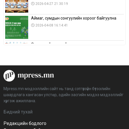
2026-04-27 21:30:19
Аймаг, сумдын сонгуулийн хороог байгуулна
2026-04-08 16:14:41
Сонгуулийн хуулийн зөрчил, шалгах,
шийдвэрлэх ажиллагааны талаар хэлэлцлээ
2026-04-08 16:09:26
“Дэлхийн мөнгөний долоо хоног-2026” аян Төв
аймагт үргэлжилж байна
2026-04-03 12:00:00
Mpress.mn мэдээллийн сайт нь танд сэтгүүлзүйн бүтээлийн
шаардлага хангасан улстөр, эдийн засгийн мэдээ мэдээллийг
BTS-ийн тоглолтыг Netflix дэлхий даяар шууд
хүргэж ажиллана.
дамжуулна
2026-03-08 16:04:00
14
Бидний тухай
Редакцийн бодлого
Иргэдийн төлөөлөгчдийн хурлын 2026 оны
нөхөн сонгууль 6 дугаар сарын 21-нд болно