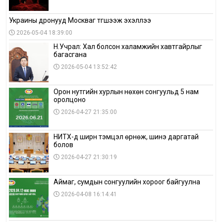
Украины дронууд Москваг түгшээж эхэллээ
2026-05-04 18:39:00
Н.Учрал: Хал болсон халамжийн хавтгайрлыг
багасгана
2026-05-04 13:52:42
Орон нутгийн хурлын нөхөн сонгуульд 5 нам
оролцоно
2026-04-27 21:35:00
НИТХ-д ширүүн тэмцэл өрнөж, шинэ даргатай
болов
2026-04-27 21:30:19
Аймаг, сумдын сонгуулийн хороог байгуулна
2026-04-08 16:14:41