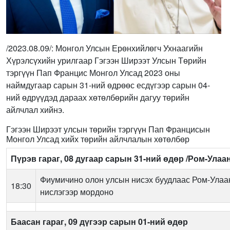
/2023.08.09/: Монгол Улсын Ерөнхийлөгч Ухнаагийн
Хүрэлсүхийн урилгаар Гэгээн Ширээт Улсын Төрийн
тэргүүн Пап Францис Монгол Улсад 2023 оны
наймдугаар сарын 31-ний өдрөөс есдүгээр сарын 04-
ний өдрүүдэд дараах хөтөлбөрийн дагуу төрийн
айлчлал хийнэ.
Гэгээн Ширээт улсын төрийн тэргүүн Пап Францисын
Монгол Улсад хийх төрийн айлчлалын хөтөлбөр
Пүрэв гараг, 08 дугаар сарын 31-ний өдөр /
Ром-Улаан
Фиумичино олон улсын нисэх буудлаас Ром-Улаа
18:30
нислэгээр мордоно
Баасан гараг, 09 дүгээр сарын 01-ний өдөр