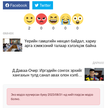
Facebook
Twitter
2
0
0
0
0
ӨМНӨХ
Үерийн гамшгийн нөхцөл байдал, хариу
арга хэмжээний талаар хэлэлцэж байна
ДАРААХ
Д.Даваа-Очир: Иргэдийн сонгох эрхийг
хангахын тулд санал авах олон хэлбэр
нэвтрүүлэх шаардлагатай
Энэ мэдээ хуучирсан буюу 2023/08/31-нд нийтлэгдсэн мэдээ
болно.