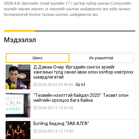
/2026.4.8/ Зөрчлийн тухай хуулийн 17.1 дүгээр зүйлд заасан Сонгуулийн
хуулийг зөрчих зөрчил, уг зөрчлийг шалган шийдвэрлэх эрх зүйн орчныг
боловсронгуй болгох талаар шалгах, шийдвэрлэх эрх
Мэдээлэл
Шинэ
Их уншилттай
Д.Даваа-Очир: Иргэдийн сонгох эрхийг
хангахын тулд санал авах олон хэлбэр нэвтрүүлэх
шаардлагатай
2026-06-02 09:49:00
63
“Төсвийн нээлттэй байдал 2025”: Төсөвт олон
нийтийн оролцоо бага байна
2026-05-13 13:56:00
Бүсгүйчүүд бидэнд “ЗАВ АЛГА”
2026-05-13 12:19:00