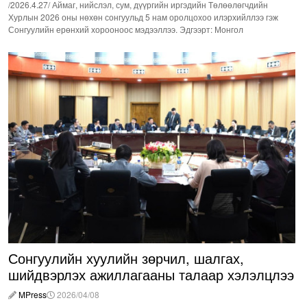
/2026.4.27/ Аймаг, нийслэл, сум, дүүргийн иргэдийн Төлөөлөгчдийн
Хурлын 2026 оны нөхөн сонгуульд 5 нам оролцохоо илэрхийллээ гэж
Сонгуулийн ерөнхий хорооноос мэдээллээ. Эдгээрт: Монгол
Сонгуулийн хуулийн зөрчил, шалгах,
шийдвэрлэх ажиллагааны талаар хэлэлцлээ
MPress
2026/04/08