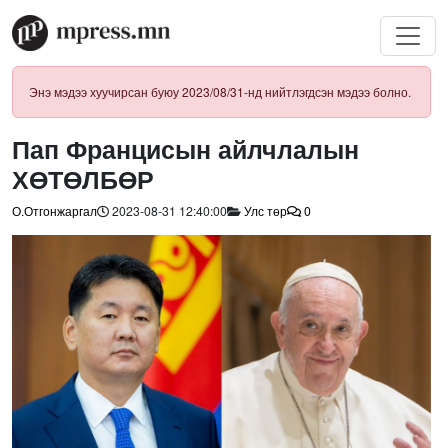
Энэ мэдээ хуучирсан буюу 2023/08/31-нд нийтлэгдсэн мэдээ болно.
Пап Францисын айлчлалын
ХӨТӨЛБӨР
О.Отгонжаргал
2023-08-31 12:40:00
Улс төр
0