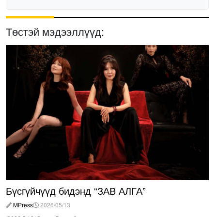
Төстэй мэдээллүүд:
Бүсгүйчүүд бидэнд “ЗАВ АЛГА”
MPress
2026/05/13