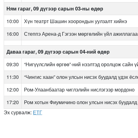
Ням гараг,
0
9 дүгээр сарын 03-ны өдөр
10:00
Хүн театрт
Шашин хоорондын уулзалт хийнэ
16:00
Степпэ Арена-д
Гэгээн мөргөлийн үйл ажиллагаа
Даваа гараг,
09 дүгээр сарын 04-ний өдөр
09:30
“Нигүүлслийн өргөө”-ний нээлтэд оролцож сайн ү
11:30
“Чингис хаан” олон улсын нисэх буудалд
үдэх ёсл
12:00
Ром-Улаанбаатар чиглэлийн нислэгээр мордоно
17:20
Ром хотын Фиумичино олон улсын нисэх буудалд
Эх сурвалж:
ЕТГ