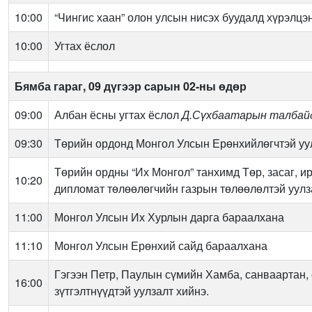
10:00
“Чингис хаан” олон улсын нисэх буудалд хүрэлцэ
10:00
Угтах ёслол
Бямба гараг,
0
9 дүгээр сарын 02-ны өдөр
09:00
Албан ёсны угтах ёслол
Д.Сүхбаатарын талбай
09:30
Төрийн ордонд
Монгол Улсын Ерөнхийлөгчтэй уу
Төрийн ордны “Их Монгол” танхимд
Төр, засаг, 
10:20
дипломат төлөөлөгчийн газрын төлөөлөлтэй уулз
11:00
Монгол Улсын Их Хурлын дарга бараалхана
11:10
Монгол Улсын Ерөнхий сайд бараалхана
Гэгээн Петр, Паулын сүмийн
Хамба, санваартан,
16:00
зүтгэлтнүүдтэй уулзалт хийнэ.