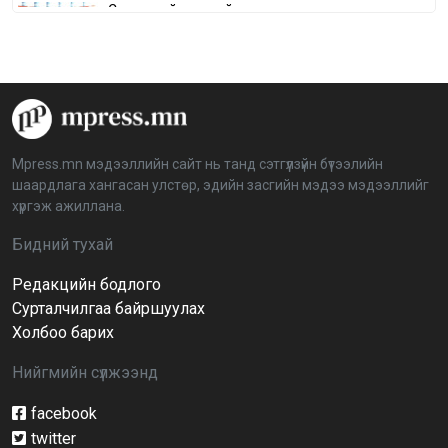
Сонгуулийн хуулийн зөрчил, шалгах,
шийдвэрлэх ажиллагааны талаар хэлэлцлээ
2026-04-08 16:09:26
“Дэлхийн мөнгөний долоо хоног-2026” аян Төв
аймагт үргэлжилж байна
2026-04-03 12:00:00
Mpress.mn мэдээллийн сайт нь танд сэтгүүлзүйн бүтээлийн
шаардлага хангасан улстөр, эдийн засгийн мэдээ мэдээллийг
BTS-ийн тоглолтыг Netflix дэлхий даяар шууд
хүргэж ажиллана.
дамжуулна
2026-03-08 16:04:00
14
Бидний тухай
Редакцийн бодлого
Иргэдийн төлөөлөгчдийн хурлын 2026 оны
нөхөн сонгууль 6 дугаар сарын 21-нд болно
Сурталчилгаа байршуулах
2026-03-05 11:36:28
Холбоо барих
Нийгмийн сүлжээнд
Д.Тэгшбаяр: НҮБ-ын тогтоол санаачилж,
батлуулсан нь Монгол Улсын манлайллыг олон
улсад таниулсан
facebook
2026-03-04 09:00:00
twitter