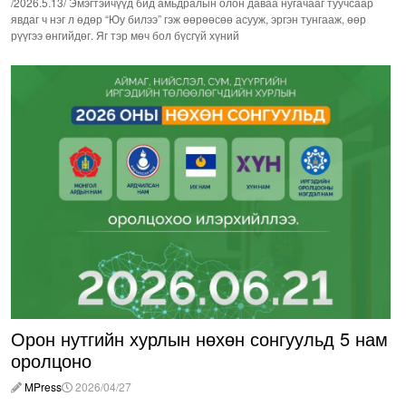
/2026.5.13/ Эмэгтэйчүүд бид амьдралын олон даваа нугачааг туучсаар
явдаг ч нэг л өдөр “Юу билээ” гэж өөрөөсөө асууж, эргэн тунгааж, өөр
рүүгээ өнгийдөг. Яг тэр мөч бол бүсгүй хүний
Орон нутгийн хурлын нөхөн сонгуульд 5 нам
оролцоно
MPress
2026/04/27